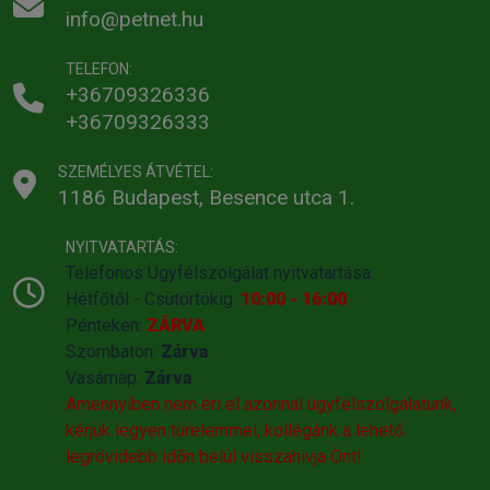
info@petnet.hu
TELEFON:
+36709326336
+36709326333
SZEMÉLYES ÁTVÉTEL:
1186 Budapest, Besence utca 1.
NYITVATARTÁS:
Telefonos Ügyfélszolgálat nyitvatartása:
Hétfőtől - Csütörtökig:
10:00 - 16:00
Pénteken:
ZÁRVA
Szombaton:
Zárva
Vasárnap:
Zárva
Amennyiben nem éri el azonnal ügyfélszolgálatunk,
kérjük legyen türelemmel, kollégánk a lehető
legrövidebb időn belül visszahivja Önt!