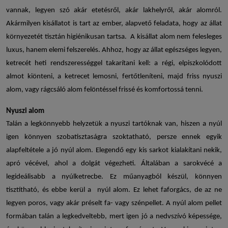
vannak, legyen szó akár etetésről, akár lakhelyről, akár alomról.
Akármilyen kisállatot is tart az ember, alapvető feladata, hogy az állat
környezetét tisztán higiénikusan tartsa. A
kisállat alom
nem felesleges
luxus, hanem elemi felszerelés. Ahhoz, hogy az állat egészséges legyen,
ketrecét heti rendszerességgel takarítani kell: a régi, elpiszkolódott
almot kiönteni, a ketrecet lemosni, fertőtleníteni, majd friss
nyuszi
alom
, vagy
rágcsáló alom
felöntéssel frissé és komfortossá tenni.
Nyuszi alom
Talán a legkönnyebb helyzetük a nyuszi tartóknak van, hiszen a nyúl
igen könnyen szobatisztaságra szoktatható, persze ennek egyik
alapfeltétele a jó
nyúl alom
. Elegendő egy kis sarkot kialakítani nekik,
apró vécével, ahol a dolgát végezheti. Általában a sarokvécé a
legideálisabb a nyúlketrecbe. Ez műanyagból készül, könnyen
tisztítható, és ebbe kerül a
nyúl alom
. Ez lehet faforgács, de az ne
legyen poros, vagy akár préselt fa- vagy szénpellet. A nyúl alom pellet
formában talán a legkedveltebb, mert igen jó a nedvszívó képessége,