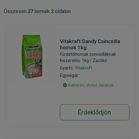
Összesen
27
termék
2
oldalon
Vitakraft Sandy Csincsilla
homok 1kg
fürdetőhomok csincsilláknak
Kiszerelés: 1kg / Zacskó
Gyártó:
Vitakraft
Egységár:
Raktáron, utolsó darabok
Érdeklődjön