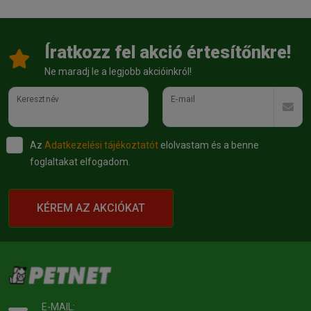
Íratkozz fel akció értesítőnkre!
Ne maradj le a legjobb akcióinkról!
Keresztnév
E-mail
Az
Adatkezelési tájékoztatót
elolvastam és a benne
foglaltakat elfogadom.
KÉREM AZ AKCIÓKAT
E-MAIL: