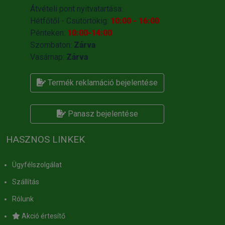
Átvételi pont nyitvatartása:
Hétfőtől - Csütörtökig:
10:00 - 16:00
Pénteken:
10:00-14:00
Szombaton:
Zárva
Vasárnap:
Zárva
Termék reklamáció bejelentése
Panasz bejelentése
HASZNOS LINKEK
Ügyfélszolgálat
Szállítás
Rólunk
Akció értesítő