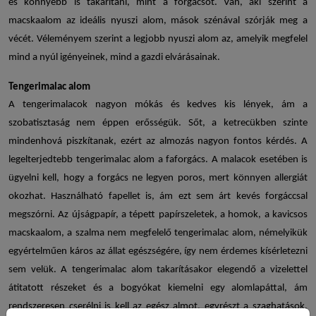
és könnyebb is takarítani, mint a forgácsot. Van, aki szerint a
macskaalom az ideális
nyuszi alom
, mások szénával szórják meg a
vécét. Véleményem szerint a legjobb
nyuszi alom
az, amelyik megfelel
mind a nyúl igényeinek, mind a gazdi elvárásainak.
Tengerimalac alom
A tengerimalacok nagyon mókás és kedves kis lények, ám a
szobatisztaság nem éppen erősségük. Sőt, a ketrecükben szinte
mindenhová piszkítanak, ezért az almozás nagyon fontos kérdés. A
legelterjedtebb
tengerimalac alom
a faforgács. A malacok esetében is
ügyelni kell, hogy a forgács ne legyen poros, mert könnyen allergiát
okozhat. Használható fapellet is, ám ezt sem árt kevés forgáccsal
megszórni. Az újságpapír, a tépett papírszeletek, a homok, a kavicsos
macskaalom, a szalma nem megfelelő tengerimalac alom, némelyikük
egyértelműen káros az állat egészségére, így nem érdemes kísérletezni
sem velük. A tengerimalac alom takarításakor elegendő a vizelettel
átitatott részeket és a bogyókat kiemelni egy alomlapáttal, ám
rendszeresen cserélni is kell az egész almot, egyrészt a szaghatások,