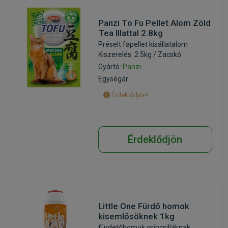
Panzi To Fu Pellet Alom Zöld
Tea Illattal 2.8kg
Préselt fapellet kisállatalom
Kiszerelés: 2.5kg / Zacskó
Gyártó:
Panzi
Egységár:
Érdeklődjön!
Érdeklődjön
Little One Fürdő homok
kisemlősöknek 1kg
fürdetőhomok csincsilláknak