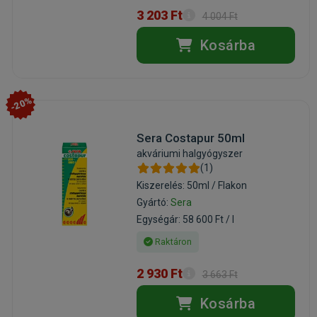
3 203 Ft
4 004 Ft
Kosárba
-20%
Sera Costapur 50ml
akváriumi halgyógyszer
(1)
Kiszerelés: 50ml / Flakon
Gyártó:
Sera
Egységár: 58 600 Ft / l
Raktáron
2 930 Ft
3 663 Ft
Kosárba