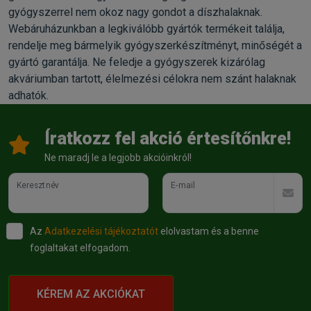
gyógyszerrel nem okoz nagy gondot a díszhalaknak.
Webáruházunkban a legkiválóbb gyártók termékeit találja,
rendelje meg bármelyik gyógyszerkészítményt, minőségét a
gyártó garantálja. Ne feledje a gyógyszerek kizárólag
akváriumban tartott, élelmezési célokra nem szánt halaknak
adhatók.
Íratkozz fel akció értesítőnkre!
Ne maradj le a legjobb akcióinkról!
Keresztnév
E-mail
Az
Adatkezelési tájékoztatót
elolvastam és a benne
foglaltakat elfogadom.
KÉREM AZ AKCIÓKAT