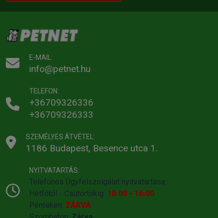
E-MAIL:
info@petnet.hu
TELEFON:
+36709326336
+36709326333
SZEMÉLYES ÁTVÉTEL:
1186 Budapest, Besence utca 1.
NYITVATARTÁS:
Telefonos Ügyfélszolgálat nyitvatartása:
Hétfőtől - Csütörtökig:
10:00 - 16:00
Pénteken:
ZÁRVA
Szombaton:
Zárva