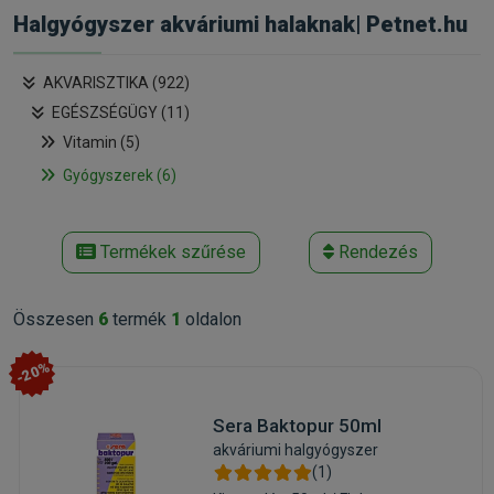
Halgyógyszer akváriumi halaknak| Petnet.hu
AKVARISZTIKA (922)
EGÉSZSÉGÜGY (11)
Vitamin (5)
Gyógyszerek (6)
Termékek szűrése
Rendezés
Összesen
6
termék
1
oldalon
-20%
Sera Baktopur 50ml
akváriumi halgyógyszer
(1)