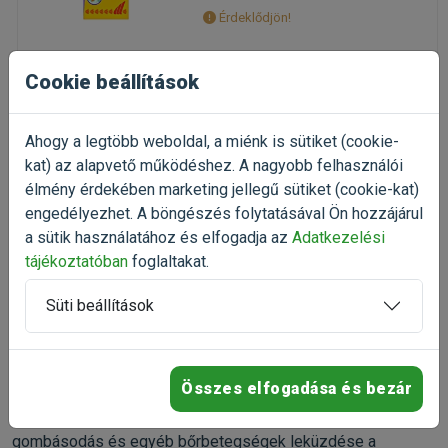
Érdeklődjön!
Cookie beállítások
Érdeklődjön
Ahogy a legtöbb weboldal, a miénk is sütiket (cookie-
kat) az alapvető működéshez. A nagyobb felhasználói
élmény érdekében marketing jellegű sütiket (cookie-kat)
engedélyezhet. A böngészés folytatásával Ön hozzájárul
1
a sütik használatához és elfogadja az
Adatkezelési
tájékoztatóban
foglaltakat.
Hal gyógyszerek,Hal
Süti beállítások
betegségek
A díszhal betegségek leküzdésében nagy segítésünkre
Összes elfogadása és bezár
lehetnek a gyógyszerek, melyeket kifejezetten a halak
számára fejlesztettek ki, a bakteriális betegségek,
gombásodás és egyéb bőrbetegségek leküzdése a