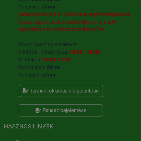
Vasárnap:
Zárva
Amennyiben nem éri el azonnal ügyfélszolgálatunk,
kérjük legyen türelemmel, kollégánk a lehető
legrövidebb időn belül visszahivja Önt!
Átvételi pont nyitvatartása:
Hétfőtől - Csütörtökig:
10:00 - 16:00
Pénteken:
10:00-14:00
Szombaton:
Zárva
Vasárnap:
Zárva
Termék reklamáció bejelentése
Panasz bejelentése
HASZNOS LINKEK