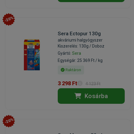
-20%
Sera Ectopur 130g
akváriumi halgyógyszer
Kiszerelés: 130g / Doboz
Gyártó:
Sera
Egységár: 25 369 Ft / kg
Raktáron
3 298 Ft
4 123 Ft
Kosárba
-20%