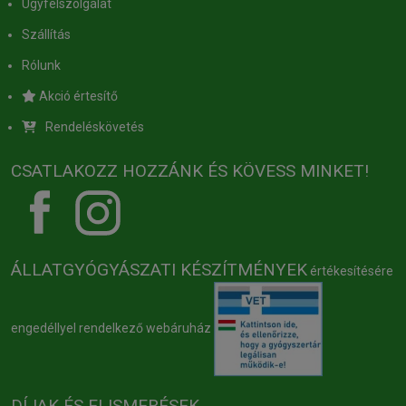
Ügyfélszolgálat
Szállítás
Rólunk
Akció értesítő
Rendeléskövetés
CSATLAKOZZ HOZZÁNK ÉS KÖVESS MINKET!
ÁLLATGYÓGYÁSZATI KÉSZÍTMÉNYEK
értékesítésére
engedéllyel rendelkező webáruház
DÍJAK ÉS ELISMERÉSEK