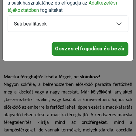
a sütik használatához és elfogadja az
Adatkezelési
tájékoztatóban
foglaltakat.
Érdeklődjön
Süti beállítások
Összes elfogadása és bezár
1
Macska féreghajtó: Irtsd a férget, ne siránkozz!
Nagyon sokféle, a bélrendszerben élősködő parazita fertőzheti
meg a kiscicát vagy a nagy macskát. Már kölyökként, anyjuktól
„beszerezhetik” ezeket, vagy később a környezetben. Sajnos sok
élősködő az emberre is fertőző lehet, éppen ezért a macskatartás
alapvető felszerelése a
macska féreghajtó
. A rendszeres
macska
féregtelenítés
kiirtja mind az orsóférgeket, mind a
kampósférgeket, de vannak termékek, melyek giardia, coccidia