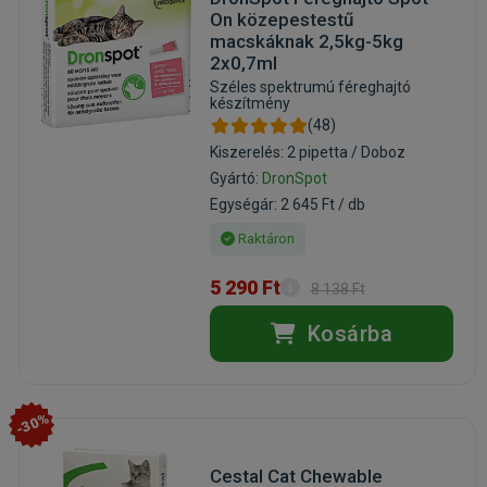
On közepestestű
macskáknak 2,5kg-5kg
2x0,7ml
Széles spektrumú féreghajtó
készítmény
(48)
Kiszerelés: 2 pipetta / Doboz
Gyártó:
DronSpot
Egységár: 2 645 Ft / db
Raktáron
5 290 Ft
8 138 Ft
Kosárba
-30%
Cestal Cat Chewable