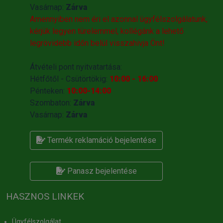
Vasárnap:
Zárva
Amennyiben nem éri el azonnal ügyfélszolgálatunk,
kérjük legyen türelemmel, kollégánk a lehető
legrövidebb időn belül visszahivja Önt!
Átvételi pont nyitvatartása:
Hétfőtől - Csütörtökig:
10:00 - 16:00
Pénteken:
10:00-14:00
Szombaton:
Zárva
Vasárnap:
Zárva
Termék reklamáció bejelentése
Panasz bejelentése
HASZNOS LINKEK
Ügyfélszolgálat