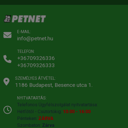
E-MAIL:
info@petnet.hu
TELEFON:
+36709326336
+36709326333
SZEMÉLYES ÁTVÉTEL:
1186 Budapest, Besence utca 1.
NYITVATARTÁS:
Telefonos Ügyfélszolgálat nyitvatartása:
Hétfőtől - Csütörtökig:
10:00 - 16:00
Pénteken:
ZÁRVA
Szombaton:
Zárva