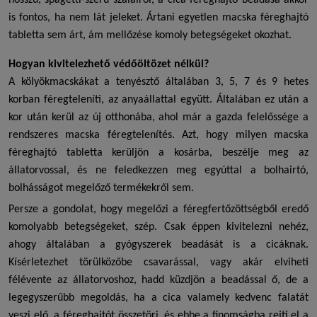
hosszú, spagetti-szerű szálairól, a
cica féreghajtó
beadása akkor
is fontos, ha nem lát jeleket. Ártani egyetlen
macska féreghajtó
tabletta
sem árt, ám mellőzése komoly betegségeket okozhat.
Hogyan kivitelezhető védőöltözet nélkül?
A kölyökmacskákat a tenyésztő általában 3, 5, 7 és 9 hetes
korban féregteleníti, az anyaállattal együtt. Általában ez után a
kor után kerül az új otthonába, ahol már a gazda felelőssége a
rendszeres
macska féregtelenítés
. Azt, hogy milyen
macska
féreghajtó tabletta
kerüljön a kosárba, beszélje meg az
állatorvossal, és ne feledkezzen meg egyúttal a bolhairtó,
bolhásságot megelőző termékekről sem.
Persze a gondolat, hogy megelőzi a féregfertőzöttségből eredő
komolyabb betegségeket, szép. Csak éppen kivitelezni nehéz,
ahogy általában a gyógyszerek beadását is a cicáknak.
Kísérletezhet törülközőbe csavarással, vagy akár elviheti
félévente az állatorvoshoz, hadd küzdjön a beadással ő, de a
legegyszerűbb megoldás, ha a cica valamely kedvenc falatát
veszi elő, a féreghajtót összetöri, és ebbe a finomságba rejti el a