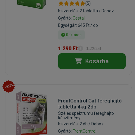
(5)
Kiszerelés: 2 tabletta / Doboz
Gyártó:
Cestal
Egységár: 645 Ft / db
Raktáron
1 290 Ft
1 720 Ft
Kosárba
-20%
FrontControl Cat féreghajtó
tabletta 4kg 2db
Széles spektrumú féreghajtó
készítmény
Kiszerelés: 2 db / Doboz
Gyártó:
FrontControl