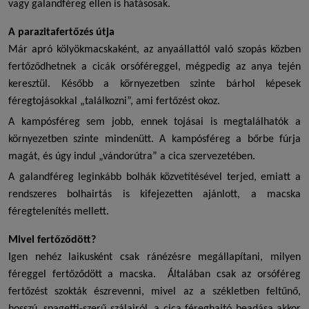
vagy galandféreg ellen is hatásosak.
A parazitafertőzés útja
Már apró kölyökmacskaként, az anyaállattól való szopás közben
fertőződhetnek a cicák orsóféreggel, mégpedig az anya tején
keresztül. Később a környezetben szinte bárhol képesek
féregtojásokkal „találkozni”, ami fertőzést okoz.
A kampósféreg sem jobb, ennek tojásai is megtalálhatók a
környezetben szinte mindenütt. A kampósféreg a bőrbe fúrja
magát, és úgy indul „vándorútra” a cica szervezetében.
A galandféreg leginkább bolhák közvetítésével terjed, emiatt a
rendszeres bolhairtás is kifejezetten ajánlott, a
macska
féregtelenítés
mellett.
Mivel fertőződött?
Igen nehéz laikusként csak ránézésre megállapítani, milyen
féreggel fertőződött a macska. Általában csak az orsóféreg
fertőzést szokták észrevenni, mivel az a székletben feltűnő,