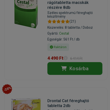
rágótabletta macskák
részére 8db
Széles spektrumú féreghajtó
készítmény
(21)
Kiszerelés: 8 tabletta / Doboz
Gyártó:
Cestal
Egységár: 561 Ft / db
Raktáron
4 490 Ft
6 414 Ft
Kosárba
-20%
Drontal Cat féreghajtó
tabletta 2db