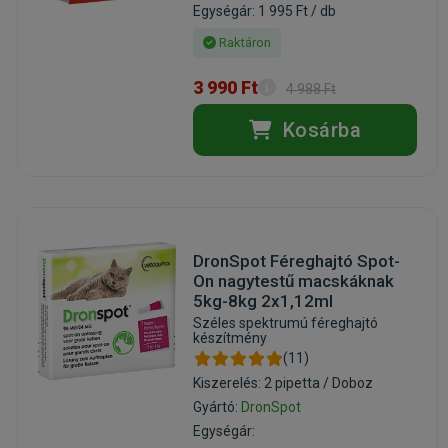
Egységár: 1 995 Ft / db
Raktáron
3 990 Ft
4 988 Ft
Kosárba
DronSpot Féreghajtó Spot-
On nagytestű macskáknak
5kg-8kg 2x1,12ml
Széles spektrumú féreghajtó
készítmény
(11)
Kiszerelés: 2 pipetta / Doboz
Gyártó:
DronSpot
Egységár: