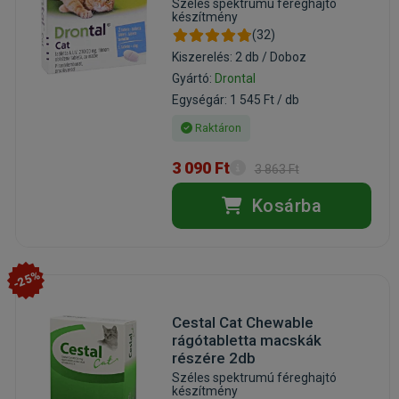
Széles spektrumú féreghajtó
készítmény
(32)
Kiszerelés: 2 db / Doboz
Gyártó:
Drontal
Egységár: 1 545 Ft / db
Raktáron
3 090 Ft
3 863 Ft
Kosárba
-25%
Cestal Cat Chewable
rágótabletta macskák
részére 2db
Széles spektrumú féreghajtó
készítmény