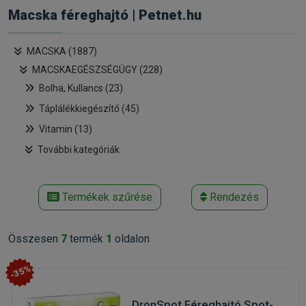
Macska féreghajtó | Petnet.hu
MACSKA (1887)
MACSKAEGÉSZSÉGÜGY (228)
Bolha, Kullancs (23)
Táplálékkiegészítő (45)
Vitamin (13)
További kategóriák
Termékek szűrése
Rendezés
Összesen
7
termék
1
oldalon
-35%
DronSpot Féreghajtó Spot-