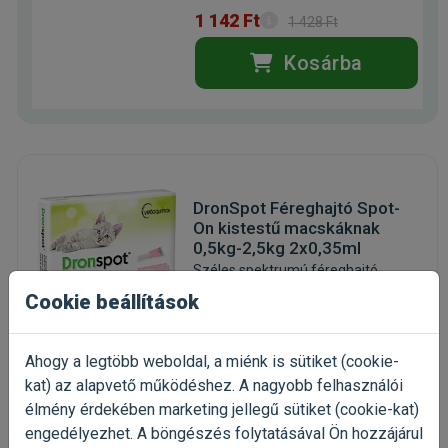
1 142 Ft
1 428 Ft
Kosárba
DronSpot Féreghajtó Spot-
On kistestű macskáknak
0,5kg-2,5kg 2x0,35ml
Széles spektrumú féreghajtó
készítmény
Cookie beállítások
(11)
Kiszerelés: 2 pipetta / Doboz
Gyártó:
DronSpot
Ahogy a legtöbb weboldal, a miénk is sütiket (cookie-
Egységár:
kat) az alapvető működéshez. A nagyobb felhasználói
élmény érdekében marketing jellegű sütiket (cookie-kat)
Raktáron, utolsó darabok
engedélyezhet. A böngészés folytatásával Ön hozzájárul