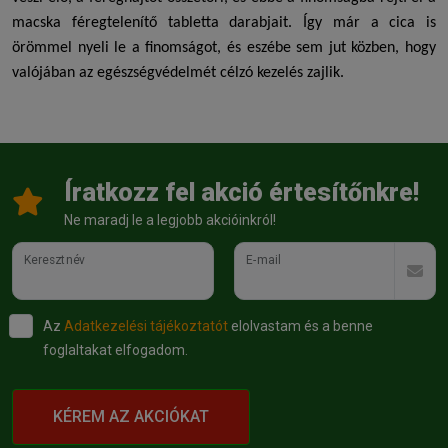
macska féregtelenítő
tabletta darabjait. Így már a cica is
örömmel nyeli le a finomságot, és eszébe sem jut közben, hogy
valójában az egészségvédelmét célzó kezelés zajlik.
Íratkozz fel akció értesítőnkre!
Ne maradj le a legjobb akcióinkról!
Keresztnév
E-mail
Az
Adatkezelési tájékoztatót
elolvastam és a benne
foglaltakat elfogadom.
KÉREM AZ AKCIÓKAT