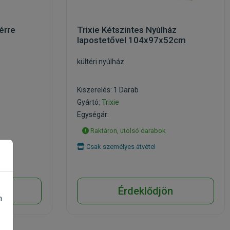
térre
Trixie Kétszintes Nyúlház
lapostetővel 104x97x52cm
kültéri nyúlház
Kiszerelés: 1 Darab
Gyártó:
Trixie
Egységár:
Raktáron, utolsó darabok
Csak személyes átvétel
n
Érdeklődjön
n