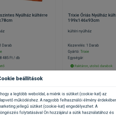
tszintes Nyúlház kültérre
Trixie Óriás Nyúlház kül
x78cm
199x146x93cm
ház
kültéri nyúlház
 1 Darab
Kiszerelés: 1 Darab
ie
Gyártó:
Trixie
8 485 Ft / db
Egységár:
ető
Raktáron, utolsó darabok
élyes átvétel
Csak személyes átvétel
Cookie beállítások
t
136 131 Ft
hogy a legtöbb weboldal, a miénk is sütiket (cookie-kat) az
Kosárba
Érdeklődjö
lapvető működéshez. A nagyobb felhasználói élmény érdekébe
arketing jellegű sütiket (cookie-kat) engedélyezhet. A
öngészés folytatásával Ön hozzájárul a sütik használatához és