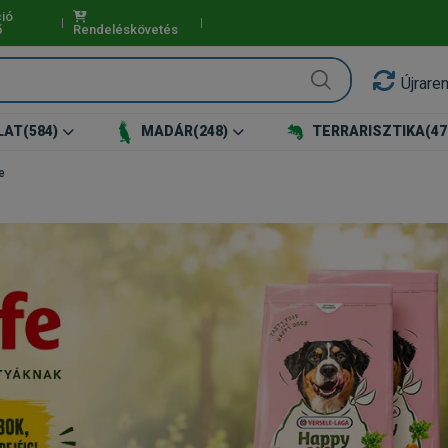
ió
ő
Rendeléskövetés
Újrare
LAT
(584)
MADÁR
(248)
TERRARISZTIKA
(47
e