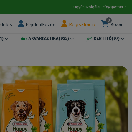
Ügyfélszolgálat:
info@petnet.hu
0
ndelés
Bejelentkezés
Regisztráció
Kosár
1)
AKVARISZTIKA
(922)
KERTITÓ
(97)