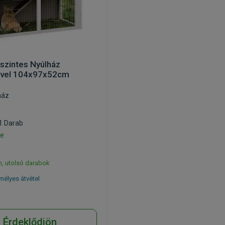
tszintes Nyúlház
ővel 104x97x52cm
ház
 1 Darab
ie
, utolsó darabok
élyes átvétel
Érdeklődjön