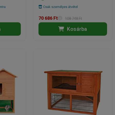
ntra
Csak személyes átvétel
70 686 Ft
108 748 Ft
a
Kosárba