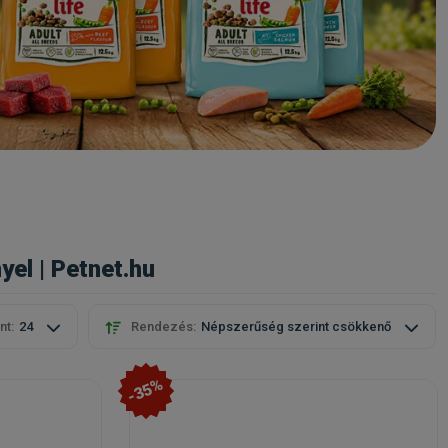
el | Petnet.hu
nt:
24
Rendezés:
Népszerűség szerint csökkenő
-35%