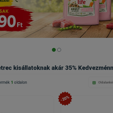
ketrec kisállatoknak akár 35% Kedvezménny
ermék
1
oldalon
Oldalanké
-20%