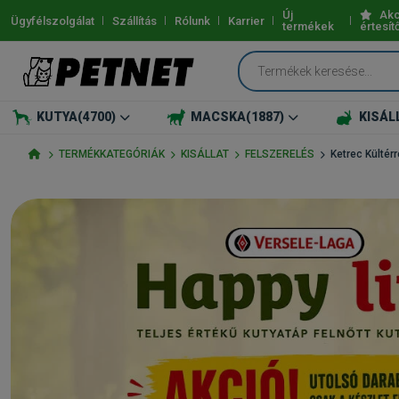
Új
Akc
Ügyfélszolgálat
Szállítás
Rólunk
Karrier
termékek
értesít
KUTYA
(4700)
MACSKA
(1887)
KISÁL
TERMÉKKATEGÓRIÁK
KISÁLLAT
FELSZERELÉS
Ketrec Kültérr