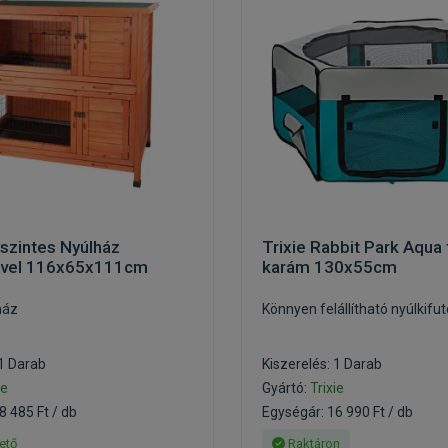
tszintes Nyúlház
Trixie Rabbit Park Aqua t
ővel 116x65x111cm
karám 130x55cm
ház
Könnyen felállítható nyúlkifut
 1 Darab
Kiszerelés: 1 Darab
ie
Gyártó:
Trixie
8 485 Ft / db
Egységár: 16 990 Ft / db
ető
Raktáron