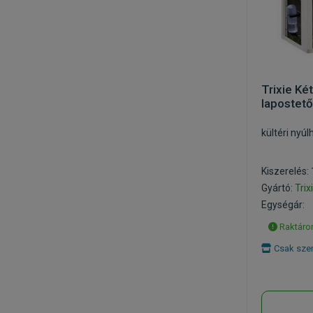
Trixie Ké
lapostet
kültéri nyúl
Kiszerelés:
Gyártó:
Trix
Egységár:
Raktáron
Csak szem