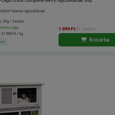
-Laga Crock Complete Berry rágcsálóknak 50g
öltött falatok rágcsálóknak
s: 50g / Zacskó
ersele-Laga
1 099 Ft
1 570 Ft
 21 980 Ft / kg
Kosárba
ron