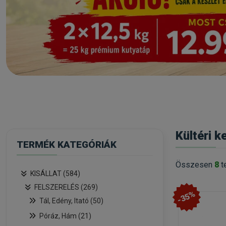
Kültéri 
TERMÉK KATEGÓRIÁK
Összesen
8
t
KISÁLLAT (584)
FELSZERELÉS (269)
-35%
Tál, Edény, Itató (50)
Póráz, Hám (21)