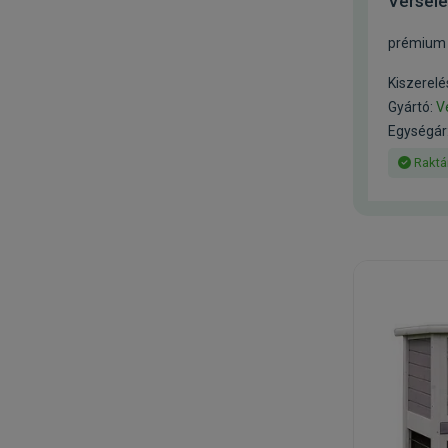
Versele
prémium t
Kiszerelé
Gyártó:
V
Egységár:
Raktá