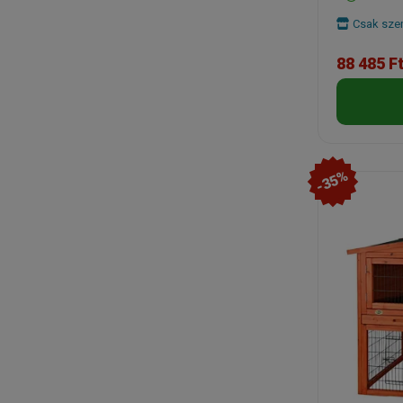
Csak szem
88 485 F
-35%