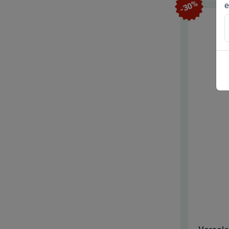
-30%
e