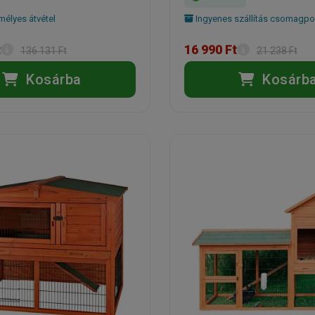
élyes átvétel
Ingyenes szállítás csomagpo
t
16 990 Ft
136 131 Ft
21 238 Ft
Kosárba
Kosárb