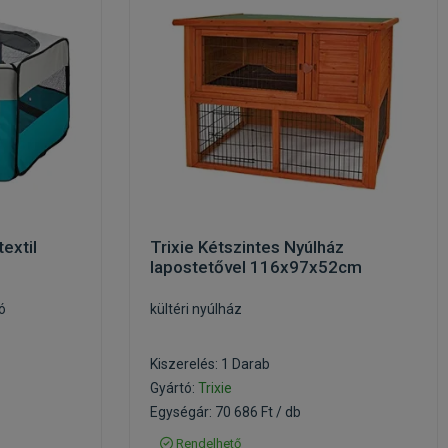
extil
Trixie Kétszintes Nyúlház
lapostetővel 116x97x52cm
ó
kültéri nyúlház
Kiszerelés: 1 Darab
Gyártó:
Trixie
Egységár: 70 686 Ft / db
Rendelhető