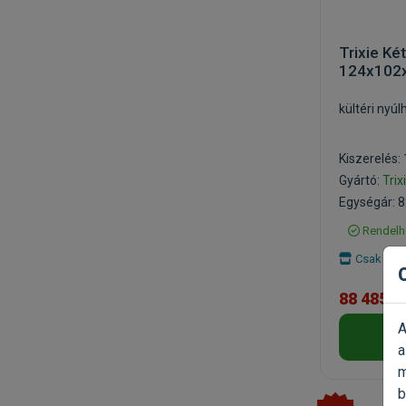
Trixie Ké
124x102
kültéri nyúl
Kiszerelés:
Gyártó:
Trix
Egységár: 8
Rendelh
Csak szem
88 485 F
A
a
m
b