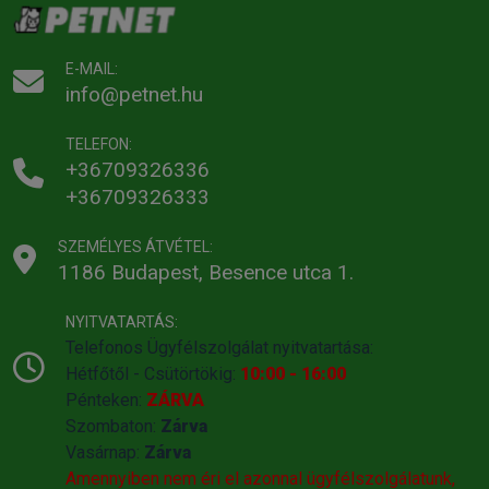
E-MAIL:
info@petnet.hu
TELEFON:
+36709326336
+36709326333
SZEMÉLYES ÁTVÉTEL:
1186 Budapest, Besence utca 1.
NYITVATARTÁS:
Telefonos Ügyfélszolgálat nyitvatartása:
Hétfőtől - Csütörtökig:
10:00 - 16:00
Pénteken:
ZÁRVA
Szombaton:
Zárva
Vasárnap:
Zárva
Amennyiben nem éri el azonnal ügyfélszolgálatunk,