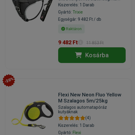
Kiszerelés: 1 Darab
Gyártó:
Trixie
Egységár: 9 482 Ft / db
Raktáron
9 482 Ft
11 853 Ft
Kosárba
-20%
Flexi New Neon Fluo Yellow
M Szalagos 5m/25kg
Szalagos automatapóráz
kutyáknak
(4)
Kiszerelés: 1 Darab
Gyártó:
Flexi