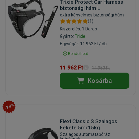
Trixie Protect Car Harness
biztonsági hám L
extra kényelmes biztonsági hám
(1)
Kiszerelés: 1 Darab
Gyártó:
Trixie
Egységár: 11 962 Ft / db
Rendelhető
11 962 Ft
14 953 Ft
Kosárba
-20%
Flexi Classic S Szalagos
Fekete 5m/15kg
Szalagos automatapóráz