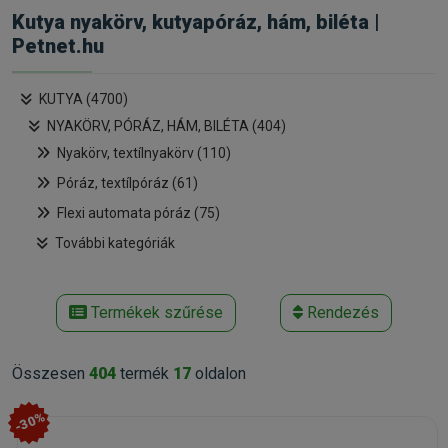
Kutya nyakörv, kutyapóráz, hám, biléta |
Petnet.hu
KUTYA (4700)
NYAKÖRV, PÓRÁZ, HÁM, BILÉTA (404)
Nyakörv, textílnyakörv (110)
Póráz, textílpóráz (61)
Flexi automata póráz (75)
További kategóriák
Termékek szűrése
Rendezés
Összesen
404
termék
17
oldalon
-30%