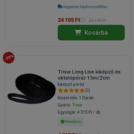
Ingyenes házhozszállítás
24 105 Ft
32 140 Ft
Kosárba
-20%
Trixie Long Line kiképző és
oktatópóráz 15m/2cm
kiképző póráz
(2)
Kiszerelés: 1 Darab
Gyártó:
Trixie
Egységár: 4 315 Ft / db
Raktáron