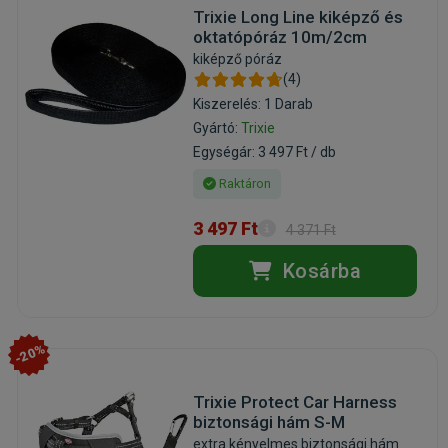
Trixie Long Line kiképző és
oktatópóráz 10m/2cm
kiképző póráz
(4)
Kiszerelés: 1 Darab
Gyártó:
Trixie
Egységár: 3 497 Ft / db
Raktáron
3 497 Ft
4 371 Ft
Kosárba
-20%
Trixie Protect Car Harness
biztonsági hám S-M
extra kényelmes biztonsági hám