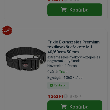
Kosárba
-20%
Trixie Extraszéles Premium
textilnyakörv fekete M-L
40/60cm/50mm
extrémszéles nyakörv közepes és
nagytestű kutyáknak
Kiszerelés: 1 Darab
Gyártó:
Trixie
Egységár: 4 363 Ft / db
Raktáron
4 363 Ft
5 454 Ft
Kosárba