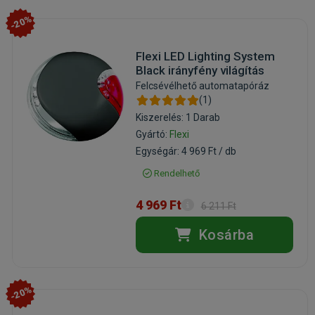
-20%
Flexi LED Lighting System
Black irányfény világítás
Felcsévélhető automatapóráz
(1)
Kiszerelés: 1 Darab
Gyártó:
Flexi
Egységár: 4 969 Ft / db
Rendelhető
4 969 Ft
6 211 Ft
Kosárba
-20%