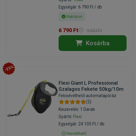
Egységár: 6 790 Ft / db
Raktáron
6 790 Ft
9 053 Ft
Kosárba
-25%
Flexi Giant L Professional
Szalagos Fekete 50kg/10m
Felcsévélhető automatapóráz
(2)
Kiszerelés: 1 Darab
Gyártó:
Flexi
Egységár: 24 105 Ft / db
Rendelhető