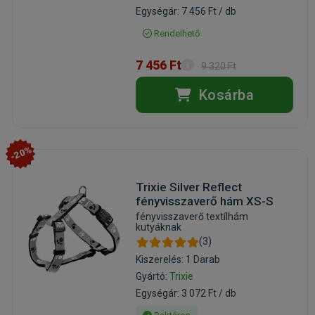
Egységár: 7 456 Ft / db
Rendelhető
7 456 Ft
9 320 Ft
Kosárba
-20%
Trixie Silver Reflect
fényvisszaverő hám XS-S
fényvisszaverő textílhám
kutyáknak
(3)
Kiszerelés: 1 Darab
Gyártó:
Trixie
Egységár: 3 072 Ft / db