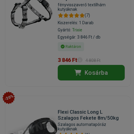
fényvisszaverő textílhám
kutyáknak
(7)
Kiszerelés: 1 Darab
Gyártó:
Trixie
Egységár: 3 846 Ft / db
Raktáron
3 846 Ft
4 808 Ft
Kosárba
-20%
Flexi Classic Long L
Szalagos Fekete 8m/50kg
Szalagos automatapóráz
kutyáknak