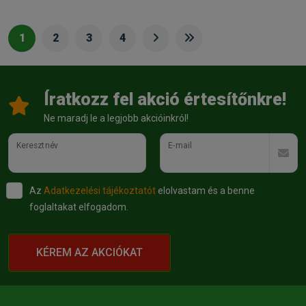
1
2
3
4
Íratkozz fel akció értesítőnkre!
Ne maradj le a legjobb akcióinkról!
Keresztnév
E-mail
Az
Adatkezelési tájékoztatót
elolvastam és a benne
foglaltakat elfogadom.
KÉREM AZ AKCIÓKAT