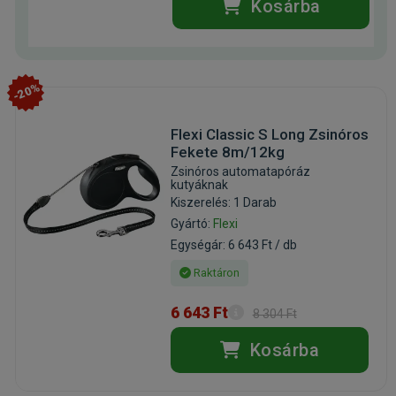
Kosárba
-20%
Flexi Classic S Long Zsinóros
Fekete 8m/12kg
Zsinóros automatapóráz
kutyáknak
Kiszerelés: 1 Darab
Gyártó:
Flexi
Egységár: 6 643 Ft / db
Raktáron
6 643 Ft
8 304 Ft
Kosárba