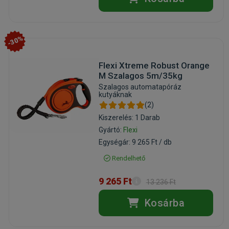
-30%
Flexi Xtreme Robust Orange
M Szalagos 5m/35kg
Szalagos automatapóráz
kutyáknak
(2)
Kiszerelés: 1 Darab
Gyártó:
Flexi
Egységár: 9 265 Ft / db
Rendelhető
9 265 Ft
13 236 Ft
Kosárba