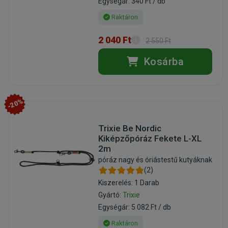
Egységár: 340 Ft / db
Raktáron
2 040 Ft
2 550 Ft
Kosárba
-20%
Trixie Be Nordic
Kiképzőpóráz Fekete L-XL
2m
póráz nagy és óriástestű kutyáknak
(2)
Kiszerelés: 1 Darab
Gyártó:
Trixie
Egységár: 5 082 Ft / db
Raktáron