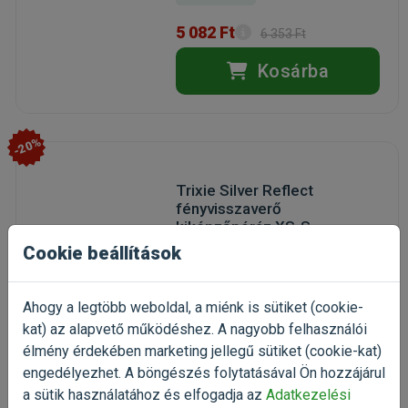
5 082 Ft
6 353 Ft
Kosárba
-20%
Trixie Silver Reflect
fényvisszaverő
kiképzőpóráz XS-S
fényvisszaverő textílpóráz
Cookie beállítások
kutyáknak
(2)
Kiszerelés: 1 Darab
Ahogy a legtöbb weboldal, a miénk is sütiket (cookie-
Gyártó:
Trixie
kat) az alapvető működéshez. A nagyobb felhasználói
Egységár: 3 331 Ft / db
élmény érdekében marketing jellegű sütiket (cookie-kat)
engedélyezhet. A böngészés folytatásával Ön hozzájárul
Raktáron
a sütik használatához és elfogadja az
Adatkezelési