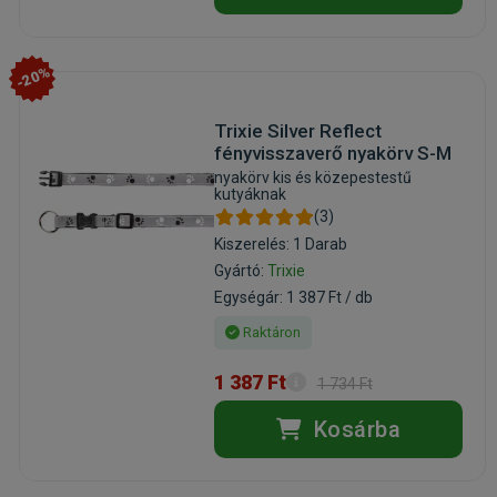
-20%
Trixie Silver Reflect
fényvisszaverő nyakörv S-M
nyakörv kis és közepestestű
kutyáknak
(3)
Kiszerelés: 1 Darab
Gyártó:
Trixie
Egységár: 1 387 Ft / db
Raktáron
1 387 Ft
1 734 Ft
Kosárba