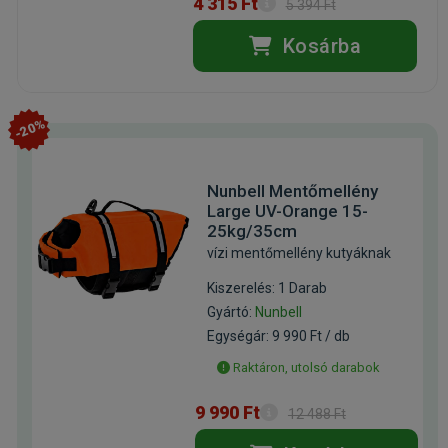
4 315 Ft
5 394 Ft
Kosárba
-20%
Nunbell Mentőmellény
Large UV-Orange 15-
25kg/35cm
vízi mentőmellény kutyáknak
Kiszerelés: 1 Darab
Gyártó:
Nunbell
Egységár: 9 990 Ft / db
Raktáron, utolsó darabok
9 990 Ft
12 488 Ft