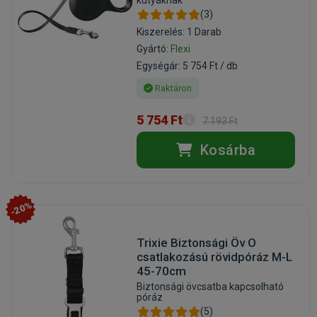
kutyáknak
(3)
Kiszerelés: 1 Darab
Gyártó:
Flexi
Egységár: 5 754 Ft / db
Raktáron
5 754 Ft
7 193 Ft
Kosárba
-20%
Trixie Biztonsági Öv O
csatlakozású rövidpóráz M-L
45-70cm
Biztonsági övcsatba kapcsolható
póráz
(5)