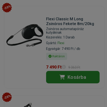
-20%
Flexi Classic M Long
Zsinóros Fekete 8m/20kg
Zsinóros automatapóráz
kutyáknak
Kiszerelés: 1 Darab
Gyártó:
Flexi
Egységár: 7 490 Ft / db
Raktáron
7 490 Ft
9 363 Ft
Kosárba
-20%