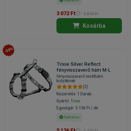
Raktáron
3 072 Ft
3 840 Ft
Kosárba
-20%
Trixie Silver Reflect
fényvisszaverő hám M-L
fényvisszaverő textílhám
kutyáknak
(2)
Kiszerelés: 1 Darab
Gyártó:
Trixie
Egységár: 5 136 Ft / db
Raktáron
5 136 Ft
6 420 Ft