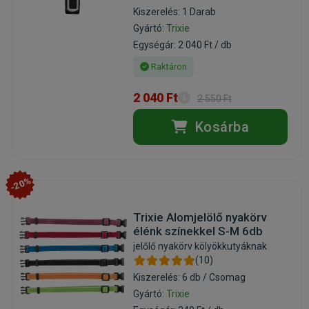
Kiszerelés: 1 Darab
Gyártó:
Trixie
Egységár: 2 040 Ft / db
Raktáron
2 040 Ft
2 550 Ft
Kosárba
-20%
Trixie Alomjelölő nyakörv
élénk színekkel S-M 6db
jelőlő nyakörv kölyökkutyáknak
(10)
Kiszerelés: 6 db / Csomag
Gyártó:
Trixie