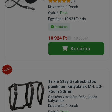
(1)
Kiszerelés: 1 Darab
Gyártó:
Flexi
Egységár: 10 924 Ft / db
Raktáron
10 924 Ft
13 655 Ft
Kosárba
-25%
Trixie Stay Szökésbiztos
pánikhám kutyáknak M-L 50-
75cm 20mm
Szökésbiztos hám félős, ijedős
kutyáknak
Kiszerelés: 1 Darab
Gyártó:
Trixie