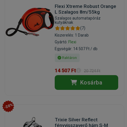
Flexi Xtreme Robust Orange
L Szalagos 8m/55kg
Szalagos automatapóráz
kutyáknak
(7)
Kiszerelés: 1 Darab
Gyártó:
Flexi
Egységár: 14 507 Ft / db
Raktáron
14 507 Ft
20 724 Ft
Kosárba
-20%
Trixie Silver Reflect
fényvisszaverő hám S-M