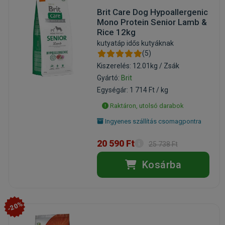
Brit Care Dog Hypoallergenic
Mono Protein Senior Lamb &
Rice 12kg
kutyatáp idős kutyáknak
(5)
Kiszerelés: 12.01kg / Zsák
Gyártó:
Brit
Egységár: 1 714 Ft / kg
Raktáron, utolsó darabok
Ingyenes szállítás csomagpontra
20 590 Ft
25 738 Ft
Kosárba
-20%