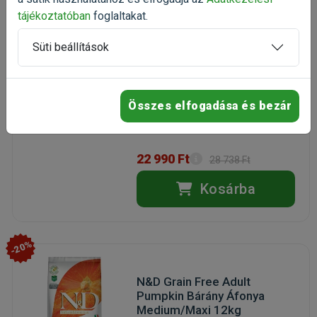
testsúlyt kontrolláló gabonamentes
tájékoztatóban
foglaltakat.
táp
(5)
Süti beállítások
Kiszerelés: 7kg / Zsák
Gyártó:
N&D
Egységár: 3 284 Ft / kg
Összes elfogadása és bezár
Raktáron
Ingyenes házhozszállítás
22 990 Ft
28 738 Ft
Kosárba
-20%
N&D Grain Free Adult
Pumpkin Bárány Áfonya
Medium/Maxi 12kg