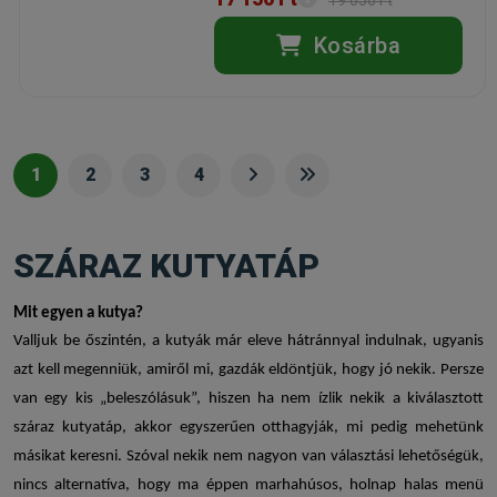
Kosárba
1
2
3
4
SZÁRAZ KUTYATÁP
Mit egyen a kutya?
Valljuk be őszintén, a kutyák már eleve hátránnyal indulnak, ugyanis
azt kell megenniük, amiről mi, gazdák eldöntjük, hogy jó nekik. Persze
van egy kis „beleszólásuk”, hiszen ha nem ízlik nekik a kiválasztott
száraz kutyatáp
, akkor egyszerűen otthagyják, mi pedig mehetünk
másikat keresni. Szóval nekik nem nagyon van választási lehetőségük,
nincs alternatíva, hogy ma éppen marhahúsos, holnap halas menü