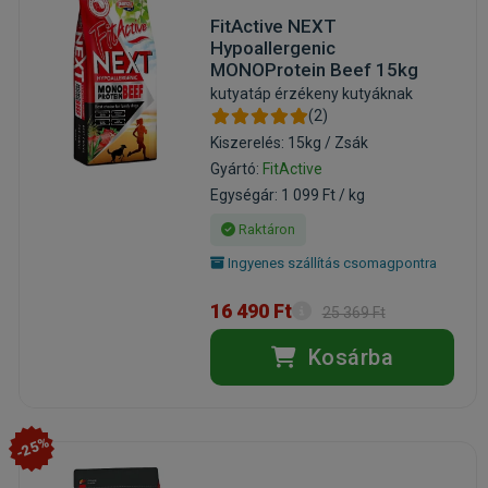
FitActive NEXT
Hypoallergenic
MONOProtein Beef 15kg
kutyatáp érzékeny kutyáknak
(2)
Kiszerelés: 15kg / Zsák
Gyártó:
FitActive
Egységár: 1 099 Ft / kg
Raktáron
Ingyenes szállítás csomagpontra
16 490 Ft
25 369 Ft
Kosárba
-25%