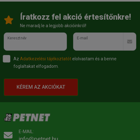
Íratkozz fel akció értesítőnkre!
Ne maradj le a legjobb akcióinkról!
Keresztnév
E-mail
Az
Adatkezelési tájékoztatót
elolvastam és a benne
foglaltakat elfogadom.
KÉREM AZ AKCIÓKAT
E-MAIL:
info@petnet.hu