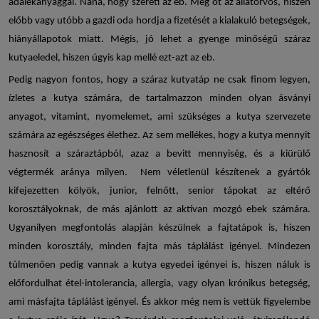
adalékanyaggal. Naná, hogy szereti az eb. Meg őt az állatorvos, hiszen
előbb vagy utóbb a gazdi oda hordja a fizetését a kialakuló betegségek,
hiányállapotok miatt. Mégis, jó lehet a gyenge minőségű
száraz
kutyaeledel
, hiszen úgyis kap mellé ezt-azt az eb.
Pedig nagyon fontos, hogy a
száraz kutyatáp
ne csak finom legyen,
ízletes a kutya számára, de tartalmazzon minden olyan ásványi
anyagot, vitamint, nyomelemet, ami szükséges a kutya szervezete
számára az egészséges élethez. Az sem mellékes, hogy a kutya mennyit
hasznosít a száraztápból, azaz a bevitt mennyiség, és a kiürülő
végtermék aránya milyen. Nem véletlenül készítenek a gyártók
kifejezetten kölyök, junior, felnőtt, senior tápokat az eltérő
korosztályoknak, de más ajánlott az aktívan mozgó ebek számára.
Ugyanilyen megfontolás alapján készülnek a fajtatápok is, hiszen
minden korosztály, minden fajta más táplálást igényel. Mindezen
túlmenően pedig vannak a kutya egyedei igényei is, hiszen náluk is
előfordulhat étel-intolerancia, allergia, vagy olyan krónikus betegség,
ami másfajta táplálást igényel. És akkor még nem is vettük figyelembe