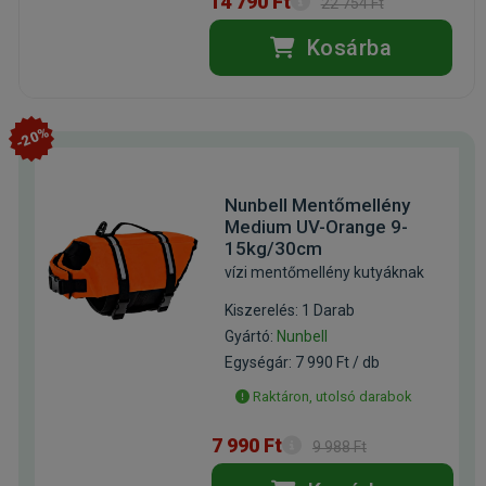
14 790 Ft
22 754 Ft
Kosárba
-20%
Nunbell Mentőmellény
Medium UV-Orange 9-
15kg/30cm
vízi mentőmellény kutyáknak
Kiszerelés: 1 Darab
Gyártó:
Nunbell
Egységár: 7 990 Ft / db
Raktáron, utolsó darabok
7 990 Ft
9 988 Ft