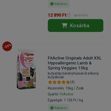
Raktáron
12 890 Ft
18 414 Ft
Kosárba
-35%
FitActive Originals Adult XXL
Hypoallergenic Lamb &
Spring Veggies 15kg
kutyatáp bárányhússal érzékeny
kutyáknak
(4)
Kiszerelés: 15kg / Zsák
Gyártó:
FitActive
Egységár: 1 126 Ft / kg
Raktáron