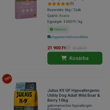
(9)
Kiszerelés: 6kg / Zsák
Gyártó:
Acana
Egységár: 3 650 Ft / kg
Raktáron
Ingyenes házhozszállítás
21 900 Ft
24 333 Ft
Kosárba
-25%
Julius K9 GF Hypoallergenic
Utility Dog Adult Wild Boar &
Berry 10kg
gabonamentes hypoallergén
kutyatáp