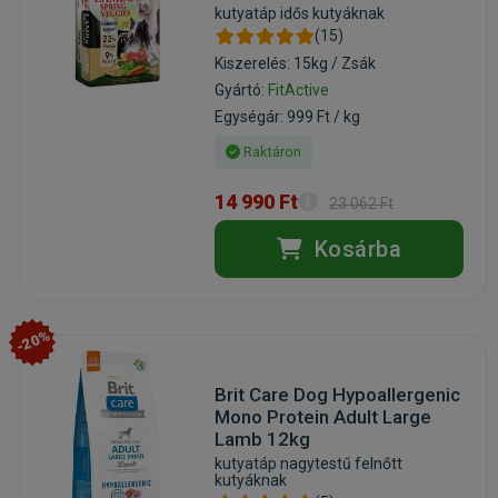
kutyatáp idős kutyáknak
(15)
Kiszerelés: 15kg / Zsák
Gyártó:
FitActive
Egységár: 999 Ft / kg
Raktáron
14 990 Ft
23 062 Ft
Kosárba
-20%
Brit Care Dog Hypoallergenic
Mono Protein Adult Large
Lamb 12kg
kutyatáp nagytestű felnőtt
kutyáknak