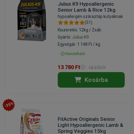
Julius K9 Hypoallergenic
Senior Lamb & Rice 12kg
hypoallergén száraztáp kutyáknak
(51)
Kiszerelés: 12kg / Zsák
Gyártó:
Julius K9
Egységár: 1 148 Ft / kg
Rendelhető
13 780 Ft
18 373 Ft
Kosárba
-35%
FitActive Originals Senior
Light Hypoallergenic Lamb &
Spring Veggies 15kg