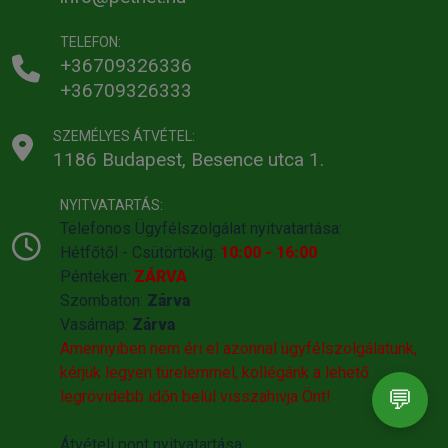
TELEFON:
+36709326336
+36709326333
SZEMÉLYES ÁTVÉTEL:
1186 Budapest, Besence utca 1.
NYITVATARTÁS:
Telefonos Ügyfélszolgálat nyitvatartása:
Hétfőtől - Csütörtökig:
10:00 - 16:00
Pénteken:
ZÁRVA
Szombaton:
Zárva
Vasárnap:
Zárva
Amennyiben nem éri el azonnal ügyfélszolgálatunk,
kérjük legyen türelemmel, kollégánk a lehető
💬
legrövidebb időn belül visszahivja Önt!
Átvételi pont nyitvatartása: