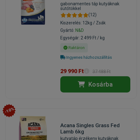
gabonamentes táp kutyáknak
sütőtökkel
(12)
Kiszerelés: 12kg / Zsák
Gyártó:
N&D
Egységár: 2 499 Ft / kg
Raktáron
Ingyenes házhozszállítás
29 990 Ft
37 488 Ft
Kosárba
-10%
Acana Singles Grass Fed
Lamb 6kg
kutyatáp érzékeny kutyáknak