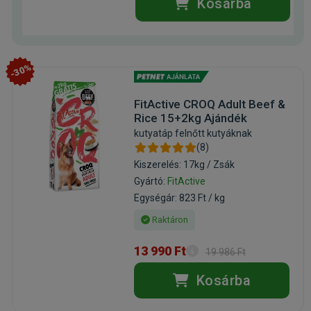
Kosárba
-30%
FitActive CROQ Adult Beef &
Rice 15+2kg Ajándék
kutyatáp felnőtt kutyáknak
(8)
Kiszerelés: 17kg / Zsák
Gyártó:
FitActive
Egységár: 823 Ft / kg
Raktáron
13 990 Ft
19 986 Ft
Kosárba