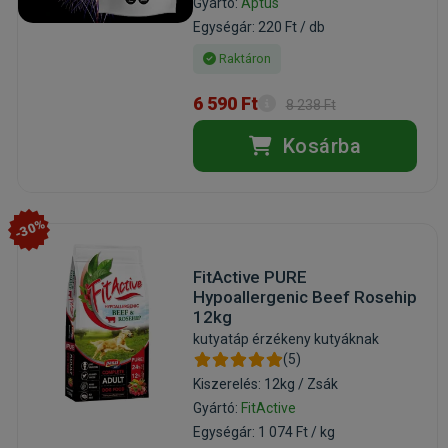
Gyártó:
Aptus
Egységár: 220 Ft / db
Raktáron
6 590 Ft
8 238 Ft
Kosárba
-30%
FitActive PURE
Hypoallergenic Beef Rosehip
12kg
kutyatáp érzékeny kutyáknak
(5)
Kiszerelés: 12kg / Zsák
Gyártó:
FitActive
Egységár: 1 074 Ft / kg