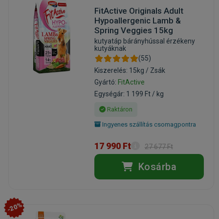
FitActive Originals Adult
Hypoallergenic Lamb &
Spring Veggies 15kg
kutyatáp bárányhússal érzékeny
kutyáknak
(55)
Kiszerelés: 15kg / Zsák
Gyártó:
FitActive
Egységár: 1 199 Ft / kg
Raktáron
Ingyenes szállítás csomagpontra
17 990 Ft
27 677 Ft
Kosárba
-20%