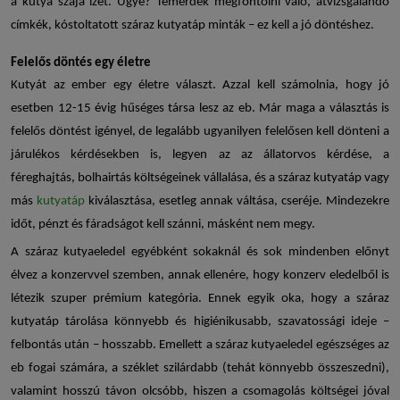
a kutya szája ízét. Ugye? Temérdek megfontolni való, átvizsgálandó
címkék, kóstoltatott
száraz kutyatáp
minták – ez kell a jó döntéshez.
Felelős döntés egy életre
Kutyát az ember egy életre választ. Azzal kell számolnia, hogy jó
esetben 12-15 évig hűséges társa lesz az eb. Már maga a választás is
felelős döntést igényel, de legalább ugyanilyen felelősen kell dönteni a
járulékos kérdésekben is, legyen az az állatorvos kérdése, a
féreghajtás, bolhairtás költségeinek vállalása, és a
száraz kutyatáp
vagy
más
kutyatáp
kiválasztása, esetleg annak váltása, cseréje. Mindezekre
időt, pénzt és fáradságot kell szánni, másként nem megy.
A
száraz kutyaeledel
egyébként sokaknál és sok mindenben előnyt
élvez a konzervvel szemben, annak ellenére, hogy konzerv eledelből is
létezik szuper prémium kategória. Ennek egyik oka, hogy a száraz
kutyatáp tárolása könnyebb és higiénikusabb, szavatossági ideje –
felbontás után – hosszabb. Emellett a száraz kutyaeledel egészséges az
eb fogai számára, a széklet szilárdabb (tehát könnyebb összeszedni),
valamint hosszú távon olcsóbb, hiszen a csomagolás költségei jóval