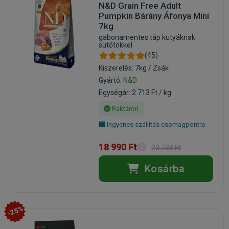
N&D Grain Free Adult
Pumpkin Bárány Áfonya Mini
7kg
gabonamentes táp kutyáknak
sütőtökkel
(45)
Kiszerelés: 7kg / Zsák
Gyártó:
N&D
Egységár: 2 713 Ft / kg
Raktáron
Ingyenes szállítás csomagpontra
18 990 Ft
23 738 Ft
Kosárba
-25%