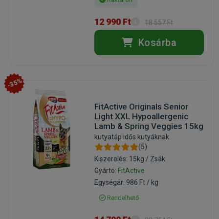
12 990 Ft
18 557 Ft
Kosárba
-35%
FitActive Originals Senior
Light XXL Hypoallergenic
Lamb & Spring Veggies 15kg
kutyatáp idős kutyáknak
(5)
Kiszerelés: 15kg / Zsák
Gyártó:
FitActive
Egységár: 986 Ft / kg
Rendelhető