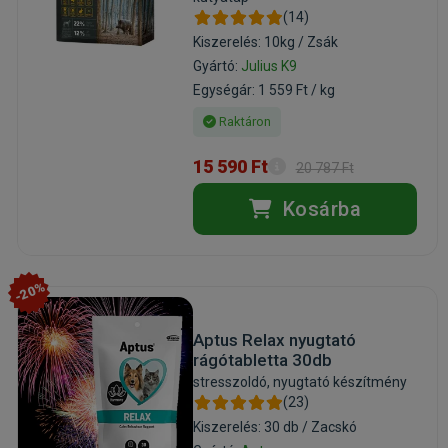
(14)
Kiszerelés: 10kg / Zsák
Gyártó:
Julius K9
Egységár: 1 559 Ft / kg
Raktáron
15 590 Ft
20 787 Ft
Kosárba
-20%
Aptus Relax nyugtató
rágótabletta 30db
stresszoldó, nyugtató készítmény
(23)
Kiszerelés: 30 db / Zacskó