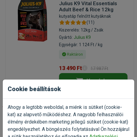
Julius K9 Vital Essentials
Adult Beef & Rice 12kg
kutyatáp felnőtt kutyáknak
(11)
Kiszerelés: 12kg / Zsák
Gyártó:
Julius K9
Egységár: 1 124 Ft / kg
Raktáron
13 490 Ft
17 987 Ft
Kosárba
Cookie beállítások
-20%
Ahogy a legtöbb weboldal, a miénk is sütiket (cookie-
kat) az alapvető működéshez. A nagyobb felhasználói
N&D Grain Free Quinoa
élmény érdekében marketing jellegű sütiket (cookie-kat)
Weight Management Bárány
engedélyezhet. A böngészés folytatásával Ön hozzájárul
Medium/Maxi 7kg
a sütik használatához és elfogadja az
Adatkezelési