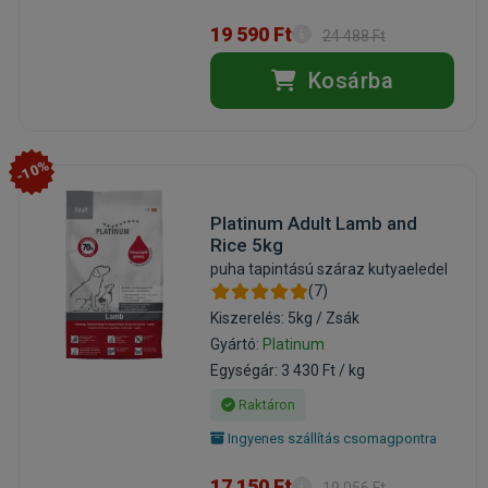
19 590 Ft
24 488 Ft
Kosárba
-10%
Platinum Adult Lamb and
Rice 5kg
puha tapintású száraz kutyaeledel
(7)
Kiszerelés: 5kg / Zsák
Gyártó:
Platinum
Egységár: 3 430 Ft / kg
Raktáron
Ingyenes szállítás csomagpontra
17 150 Ft
19 056 Ft