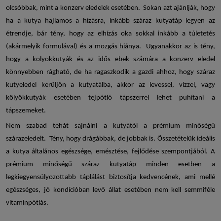
olcsóbbak, mint a konzerv eledelek esetében. Sokan azt ajánlják, hogy
ha a kutya hajlamos a hízásra, inkább
száraz kutyatáp
legyen az
étrendje, bár tény, hogy az elhízás oka sokkal inkább a túletetés
(akármelyik formulával) és a mozgás hiánya. Ugyanakkor az is tény,
hogy a kölyökkutyák és az idős ebek számára a konzerv eledel
könnyebben rágható, de ha ragaszkodik a gazdi ahhoz, hogy
száraz
kutyeledel
kerüljön a kutyatálba, akkor az levessel, vízzel, vagy
kölyökkutyák esetében tejpótló tápszerrel lehet puhítani a
tápszemeket.
Nem szabad tehát sajnálni a kutyától a prémium minőségű
szárazeledelt. Tény, hogy drágábbak, de jobbak is. Összetételük ideális
a kutya általános egészsége, emésztése, fejlődése szempontjából. A
prémium minőségű
száraz kutyatáp
minden esetben a
legkiegyensúlyozottabb táplálást biztosítja kedvencének, ami mellé
egészséges, jó kondícióban levő állat esetében nem kell semmiféle
vitaminpótlás.