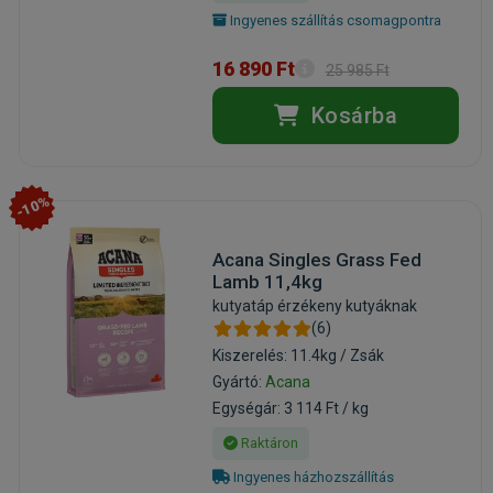
Ingyenes szállítás csomagpontra
16 890 Ft
25 985 Ft
Kosárba
-10%
Acana Singles Grass Fed
Lamb 11,4kg
kutyatáp érzékeny kutyáknak
(6)
Kiszerelés: 11.4kg / Zsák
Gyártó:
Acana
Egységár: 3 114 Ft / kg
Raktáron
Ingyenes házhozszállítás