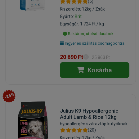
(5)
Kiszerelés: 12kg / Zsák
Gyártó:
Brit
Egységár: 1 724 Ft / kg
Raktáron, utolsó darabok
Ingyenes szállítás csomagpontra
20 690 Ft
25 863 Ft
Kosárba
-25%
Julius K9 Hypoallergenic
Adult Lamb & Rice 12kg
hypoallergén száraztáp kutyáknak
(20)
Kiszerelés: 12kg / Zsák