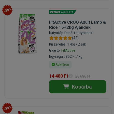
-30%
FitActive CROQ Adult Lamb &
Rice 15+2kg Ajándék
kutyatáp felnőtt kutyáknak
(42)
Kiszerelés: 17kg / Zsák
Gyártó:
FitActive
Egységár: 852 Ft / kg
Raktáron
14 480 Ft
20 686 Ft
Kosárba
-35%