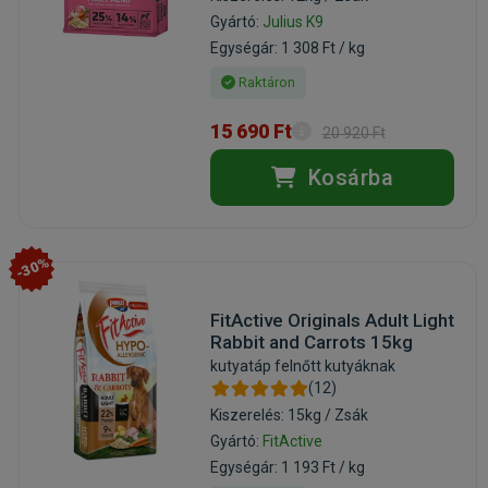
Gyártó:
Julius K9
Egységár: 1 308 Ft / kg
Raktáron
15 690 Ft
20 920 Ft
Kosárba
-30%
FitActive Originals Adult Light
Rabbit and Carrots 15kg
kutyatáp felnőtt kutyáknak
(12)
Kiszerelés: 15kg / Zsák
Gyártó:
FitActive
Egységár: 1 193 Ft / kg