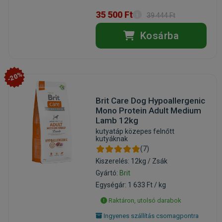
35 500 Ft
39 444 Ft
Kosárba
-20%
Brit Care Dog Hypoallergenic
Mono Protein Adult Medium
Lamb 12kg
kutyatáp közepes felnőtt
kutyáknak
(7)
Kiszerelés: 12kg / Zsák
Gyártó:
Brit
Egységár: 1 633 Ft / kg
Raktáron, utolsó darabok
Ingyenes szállítás csomagpontra