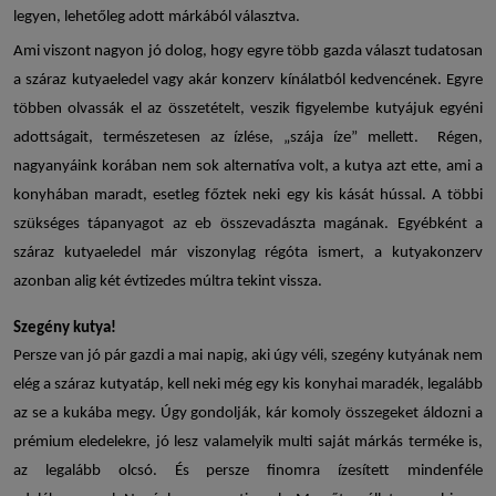
legyen, lehetőleg adott márkából választva.
Ami viszont nagyon jó dolog, hogy egyre több gazda választ tudatosan
a
száraz kutyaeledel
vagy akár konzerv kínálatból kedvencének. Egyre
többen olvassák el az összetételt, veszik figyelembe kutyájuk egyéni
adottságait, természetesen az ízlése, „szája íze” mellett. Régen,
nagyanyáink korában nem sok alternatíva volt, a kutya azt ette, ami a
konyhában maradt, esetleg főztek neki egy kis kását hússal. A többi
szükséges tápanyagot az eb összevadászta magának. Egyébként a
száraz kutyaeledel
már viszonylag régóta ismert, a kutyakonzerv
azonban alig két évtizedes múltra tekint vissza.
Szegény kutya!
Persze van jó pár gazdi a mai napig, aki úgy véli, szegény kutyának nem
elég a
száraz kutyatáp
, kell neki még egy kis konyhai maradék, legalább
az se a kukába megy. Úgy gondolják, kár komoly összegeket áldozni a
prémium eledelekre, jó lesz valamelyik multi saját márkás terméke is,
az legalább olcsó. És persze finomra ízesített mindenféle