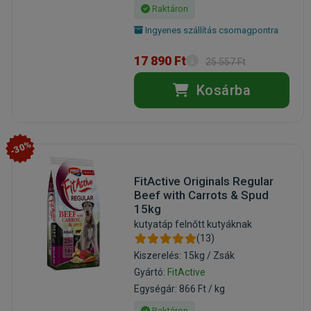
Raktáron
Ingyenes szállítás csomagpontra
17 890 Ft
25 557 Ft
Kosárba
-30%
FitActive Originals Regular
Beef with Carrots & Spud
15kg
kutyatáp felnőtt kutyáknak
(13)
Kiszerelés: 15kg / Zsák
Gyártó:
FitActive
Egységár: 866 Ft / kg
Raktáron