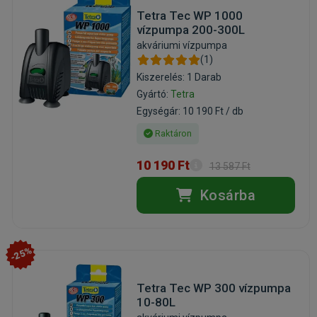
Tetra Tec WP 1000
vízpumpa 200-300L
akváriumi vízpumpa
(1)
Kiszerelés: 1 Darab
Gyártó:
Tetra
Egységár: 10 190 Ft / db
Raktáron
10 190 Ft
13 587 Ft
Kosárba
-25%
Tetra Tec WP 300 vízpumpa
10-80L