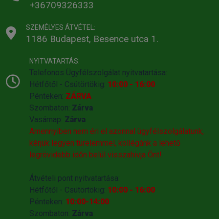
+36709326333
SZEMÉLYES ÁTVÉTEL:
1186 Budapest, Besence utca 1.
NYITVATARTÁS:
Telefonos Ügyfélszolgálat nyitvatartása:
Hétfőtől - Csütörtökig:
10:00 - 16:00
Pénteken:
ZÁRVA
Szombaton:
Zárva
Vasárnap:
Zárva
Amennyiben nem éri el azonnal ügyfélszolgálatunk,
kérjük legyen türelemmel, kollégánk a lehető
legrövidebb időn belül visszahivja Önt!
Átvételi pont nyitvatartása:
Hétfőtől - Csütörtökig:
10:00 - 16:00
Pénteken:
10:00-14:00
Szombaton:
Zárva