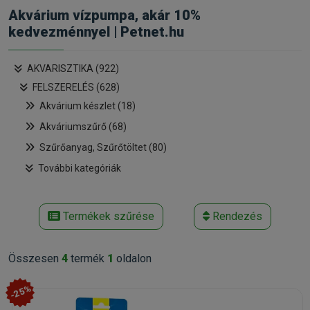
Akvárium vízpumpa, akár 10%
kedvezménnyel | Petnet.hu
AKVARISZTIKA (922)
FELSZERELÉS (628)
Akvárium készlet (18)
Akváriumszűrő (68)
Szűrőanyag, Szűrőtöltet (80)
További kategóriák
Termékek szűrése
Rendezés
Összesen
4
termék
1
oldalon
-25%