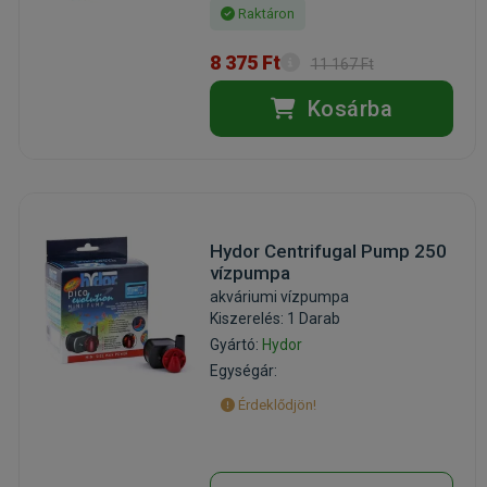
Raktáron
8 375 Ft
11 167 Ft
Kosárba
Hydor Centrifugal Pump 250
vízpumpa
akváriumi vízpumpa
Kiszerelés: 1 Darab
Gyártó:
Hydor
Egységár:
Érdeklődjön!