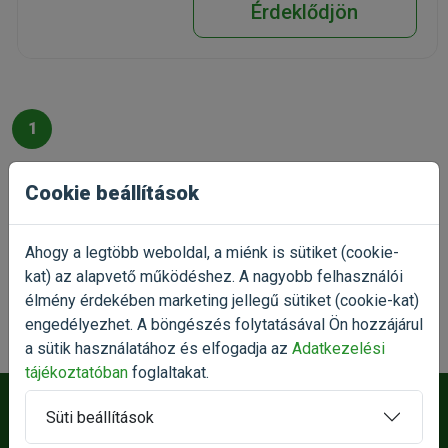
Érdeklődjön
1
Cookie beállítások
Akvárium vízpumpa
A webáruházunkban megtalálható akvárium vízpumpa
Ahogy a legtöbb weboldal, a miénk is sütiket (cookie-
szabályozza az akvárium vízforgatásának mennyiségét és a
kat) az alapvető működéshez. A nagyobb felhasználói
vízkiáramlás irányát. A vízpumpa megbízható és üzemelése
élmény érdekében marketing jellegű sütiket (cookie-kat)
biztonságos, használata egyszerű. Fontos, hogy kerülje a
engedélyezhet. A böngészés folytatásával Ön hozzájárul
száraz üzemelést! Rendelje meg pár kattintással
a sütik használatához és elfogadja az
Adatkezelési
webáruházunkból!
tájékoztatóban
foglaltakat.
Süti beállítások
Íratkozz fel akció értesítőnkre!