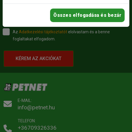
Ne maradj le a legjobb akcióinkról!
Keresztnév
E-mail
Összes elfogadása és bezár
Az
Adatkezelési tájékoztatót
elolvastam és a benne
foglaltakat elfogadom.
KÉREM AZ AKCIÓKAT
E-MAIL:
info@petnet.hu
TELEFON:
+36709326336