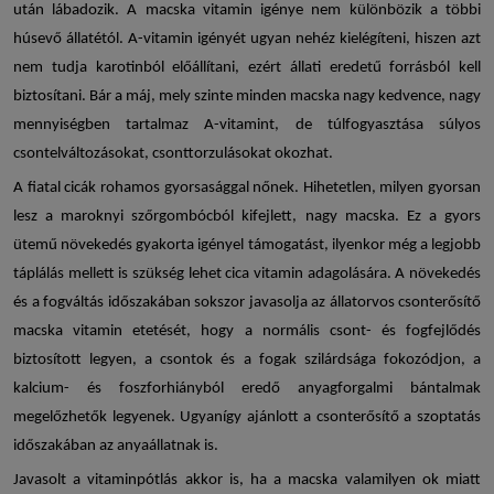
után lábadozik. A
macska vitamin
igénye nem különbözik a többi
húsevő állatétól. A-vitamin igényét ugyan nehéz kielégíteni, hiszen azt
nem tudja karotinból előállítani, ezért állati eredetű forrásból kell
biztosítani. Bár a máj, mely szinte minden macska nagy kedvence, nagy
mennyiségben tartalmaz A-vitamint, de túlfogyasztása súlyos
csontelváltozásokat, csonttorzulásokat okozhat.
A fiatal cicák rohamos gyorsasággal nőnek. Hihetetlen, milyen gyorsan
lesz a maroknyi szőrgombócból kifejlett, nagy macska. Ez a gyors
ütemű növekedés gyakorta igényel támogatást, ilyenkor még a legjobb
táplálás mellett is szükség lehet
cica vitamin
adagolására. A növekedés
és a fogváltás időszakában sokszor javasolja az állatorvos csonterősítő
macska vitamin
etetését, hogy a normális csont- és fogfejlődés
biztosított legyen, a csontok és a fogak szilárdsága fokozódjon, a
kalcium- és foszforhiányból eredő anyagforgalmi bántalmak
megelőzhetők legyenek. Ugyanígy ajánlott a csonterősítő a szoptatás
időszakában az anyaállatnak is.
Javasolt a vitaminpótlás akkor is, ha a macska valamilyen ok miatt