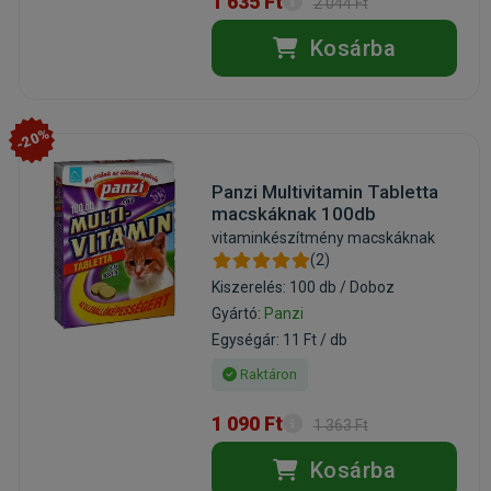
1 635 Ft
2 044 Ft
Kosárba
-20%
Panzi Multivitamin Tabletta
macskáknak 100db
vitaminkészítmény macskáknak
(2)
Kiszerelés: 100 db / Doboz
Gyártó:
Panzi
Egységár: 11 Ft / db
Raktáron
1 090 Ft
1 363 Ft
Kosárba