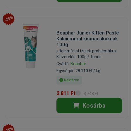
-25%
Beaphar Junior Kitten Paste
Kálciummal kismacskáknak
100g
jutalomfalat ízületi problémákra
Kiszerelés: 100g / Tubus
Gyártó:
Beaphar
Egységár: 28 110 Ft / kg
Raktáron
2 811 Ft
3 748 Ft
Kosárba
-20%