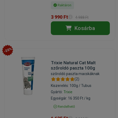
Raktáron
3 990 Ft
4 988 Ft
Kosárba
-20%
Trixie Natural Cat Malt
szőroldó paszta 100g
szőroldó paszta macskáknak
(2)
Kiszerelés: 100g / Tubus
Gyártó:
Trixie
Egységár: 16 350 Ft / kg
Rendelhető