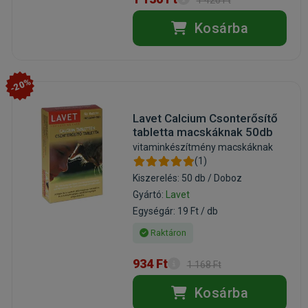
1 420 Ft
Kosárba
-20%
Lavet Calcium Csonterősítő
tabletta macskáknak 50db
vitaminkészítmény macskáknak
(1)
Kiszerelés: 50 db / Doboz
Gyártó:
Lavet
Egységár: 19 Ft / db
Raktáron
934 Ft
1 168 Ft
Kosárba