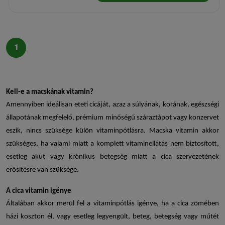
1
Kell-e a macskának vitamin?
Amennyiben ideálisan eteti cicáját, azaz a súlyának, korának, egészségi
állapotának megfelelő, prémium minőségű száraztápot vagy konzervet
eszik, nincs szüksége külön vitaminpótlásra.
Macska vitamin
akkor
szükséges, ha valami miatt a komplett vitaminellátás nem biztosított,
esetleg akut vagy krónikus betegség miatt a cica szervezetének
erősítésre van szüksége.
A
cica vitamin
igénye
Általában akkor merül fel a vitaminpótlás igénye, ha a cica zömében
házi koszton él, vagy esetleg legyengült, beteg, betegség vagy műtét