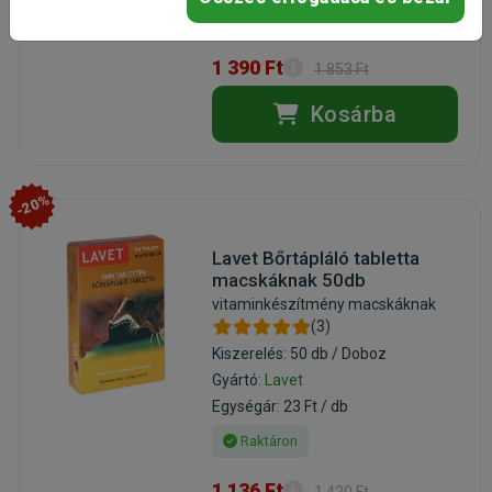
Raktáron
1 390 Ft
1 853 Ft
Kosárba
-20%
Lavet Bőrtápláló tabletta
macskáknak 50db
vitaminkészítmény macskáknak
(3)
Kiszerelés: 50 db / Doboz
Gyártó:
Lavet
Egységár: 23 Ft / db
Raktáron
1 136 Ft