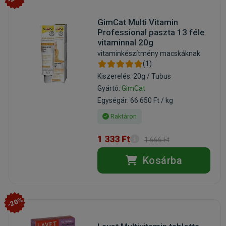
GimCat Multi Vitamin
Professional paszta 13 féle
vitaminnal 20g
vitaminkészítmény macskáknak
(1)
Kiszerelés: 20g / Tubus
Gyártó:
GimCat
Egységár: 66 650 Ft / kg
Raktáron
1 333 Ft
1 666 Ft
Kosárba
-20%