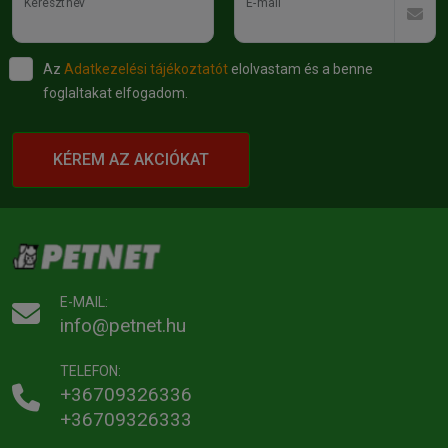
Keresztnév
E-mail
Az
Adatkezelési tájékoztatót
elolvastam és a benne
foglaltakat elfogadom.
KÉREM AZ AKCIÓKAT
E-MAIL:
info@petnet.hu
TELEFON:
+36709326336
+36709326333