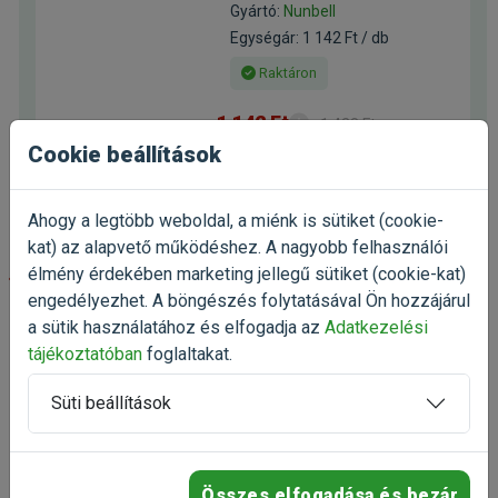
Gyártó:
Nunbell
Egységár: 1 142 Ft / db
Raktáron
1 142 Ft
1 428 Ft
Cookie beállítások
Kosárba
Ahogy a legtöbb weboldal, a miénk is sütiket (cookie-
kat) az alapvető működéshez. A nagyobb felhasználói
élmény érdekében marketing jellegű sütiket (cookie-kat)
-25%
engedélyezhet. A böngészés folytatásával Ön hozzájárul
a sütik használatához és elfogadja az
Adatkezelési
FitActive Fit-a-Cat Complex
multivitamin tabletta 60db
tájékoztatóban
foglaltakat.
vitaminkészítmény macskáknak
(1)
Süti beállítások
Kiszerelés: 60 db / Tabletta
Gyártó:
FitActive
Egységár: 23 Ft / db
Összes elfogadása és bezár