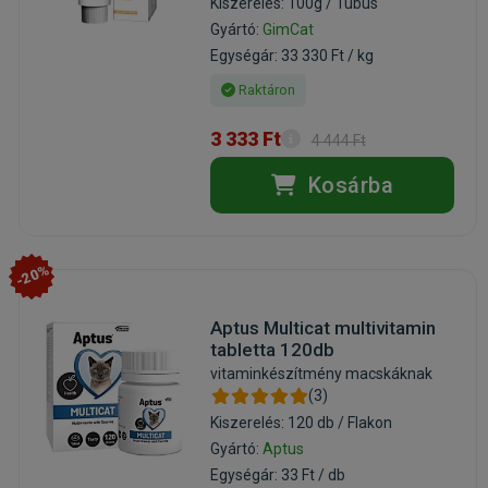
Kiszerelés: 100g / Tubus
Gyártó:
GimCat
Egységár: 33 330 Ft / kg
Raktáron
3 333 Ft
4 444 Ft
Kosárba
-20%
Aptus Multicat multivitamin
tabletta 120db
vitaminkészítmény macskáknak
(3)
Kiszerelés: 120 db / Flakon
Gyártó:
Aptus
Egységár: 33 Ft / db