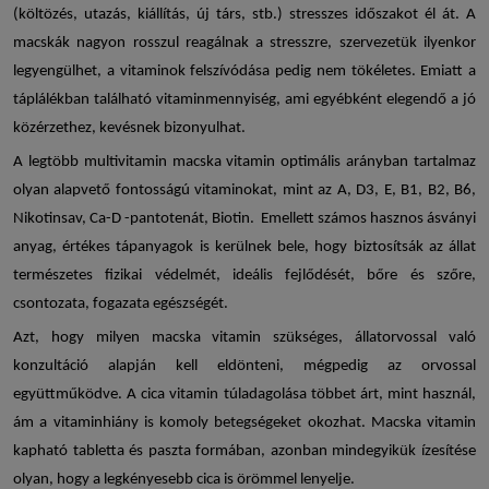
(költözés, utazás, kiállítás, új társ, stb.) stresszes időszakot él át. A
macskák nagyon rosszul reagálnak a stresszre, szervezetük ilyenkor
legyengülhet, a vitaminok felszívódása pedig nem tökéletes. Emiatt a
táplálékban található vitaminmennyiség, ami egyébként elegendő a jó
közérzethez, kevésnek bizonyulhat.
A legtöbb multivitamin
macska vitamin
optimális arányban tartalmaz
olyan alapvető fontosságú vitaminokat, mint az A, D3, E, B1, B2, B6,
Nikotinsav, Ca-D -pantotenát, Biotin. Emellett számos hasznos ásványi
anyag, értékes tápanyagok is kerülnek bele, hogy biztosítsák az állat
természetes fizikai védelmét, ideális fejlődését, bőre és szőre,
csontozata, fogazata egészségét.
Azt, hogy milyen
macska vitamin
szükséges, állatorvossal való
konzultáció alapján kell eldönteni, mégpedig az orvossal
együttműködve. A
cica vitamin
túladagolása többet árt, mint használ,
ám a vitaminhiány is komoly betegségeket okozhat. Macska vitamin
kapható tabletta és paszta formában, azonban mindegyikük ízesítése
olyan, hogy a legkényesebb cica is örömmel lenyelje.