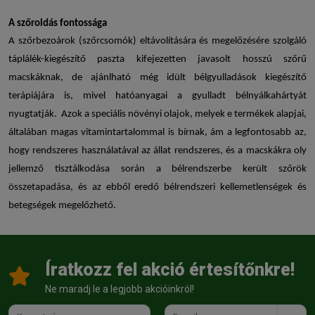
A szőroldás fontossága
A szőrbezoárok (szőrcsomók) eltávolítására és megelőzésére szolgáló
táplálék-kiegészítő paszta kifejezetten javasolt hosszú szőrű
macskáknak, de ajánlható még idült bélgyulladások kiegészítő
terápiájára is, mivel hatóanyagai a gyulladt bélnyálkahártyát
nyugtatják. Azok a speciális növényi olajok, melyek e termékek alapjai,
általában magas vitamintartalommal is bírnak, ám a legfontosabb az,
hogy rendszeres használatával az állat rendszeres, és a macskákra oly
jellemző tisztálkodása során a bélrendszerbe került szőrök
összetapadása, és az ebből eredő bélrendszeri kellemetlenségek és
betegségek megelőzhető.
Íratkozz fel akció értesítőnkre!
Ne maradj le a legjobb akcióinkról!