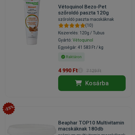
Vétoquinol Bezo-Pet
szőroldó paszta 120g
szőroldó paszta macskáknak
(10)
Kiszerelés: 120g / Tubus
Gyártó:
Vétoquinol
Egységár: 41 583 Ft / kg
Raktáron
4 990 Ft
7 129 Ft
Kosárba
-25%
Beaphar TOP10 Multivitamin
macskáknak 180db