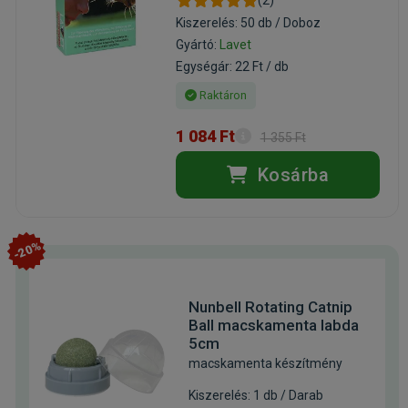
(2)
Kiszerelés: 50 db / Doboz
Gyártó:
Lavet
Egységár: 22 Ft / db
Raktáron
1 084 Ft
1 355 Ft
Kosárba
-20%
Nunbell Rotating Catnip
Ball macskamenta labda
5cm
macskamenta készítmény
Kiszerelés: 1 db / Darab