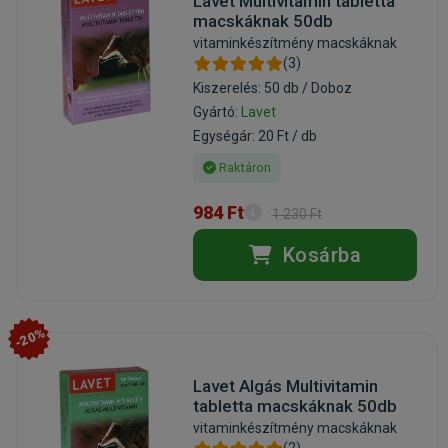
Lavet Multivitamin tabletta
macskáknak 50db
vitaminkészítmény macskáknak
(3)
Kiszerelés: 50 db / Doboz
Gyártó:
Lavet
Egységár: 20 Ft / db
Raktáron
984 Ft
1 230 Ft
Kosárba
-20%
Lavet Algás Multivitamin
tabletta macskáknak 50db
vitaminkészítmény macskáknak