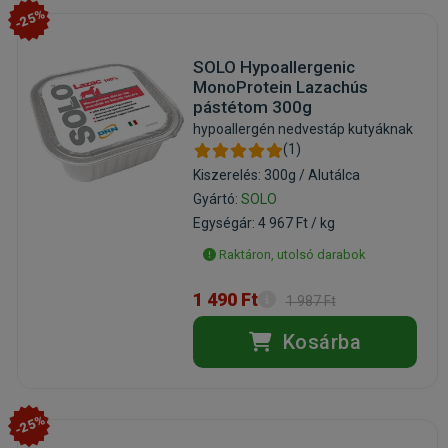
-25%
SOLO Hypoallergenic
MonoProtein Lazachús
pástétom 300g
hypoallergén nedvestáp kutyáknak
(1)
Kiszerelés: 300g / Alutálca
Gyártó:
SOLO
Egységár: 4 967 Ft / kg
Raktáron, utolsó darabok
1 490 Ft
1 987 Ft
Kosárba
-25%