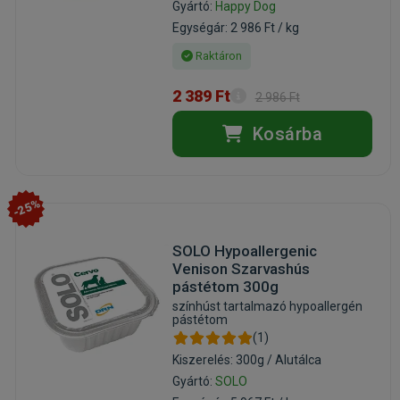
Gyártó:
Happy Dog
Egységár: 2 986 Ft / kg
Raktáron
2 389 Ft
2 986 Ft
Kosárba
-25%
SOLO Hypoallergenic
Venison Szarvashús
pástétom 300g
színhúst tartalmazó hypoallergén
pástétom
(1)
Kiszerelés: 300g / Alutálca
Gyártó:
SOLO