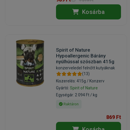
1 319 Ft
Kosárba
Spirit of Nature
Hypoallergenic Bárány
nyúlhússal szószban 415g
konzerveledel felnőtt kutyáknak
(13)
Kiszerelés: 415g / Konzerv
Gyártó:
Spirit of Nature
Egységár: 2 094 Ft / kg
Raktáron
869 Ft
Kosárba