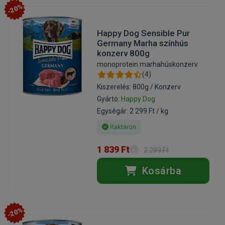
-20%
Happy Dog Sensible Pur
Germany Marha színhús
konzerv 800g
monoprotein marhahúskonzerv
(4)
Kiszerelés: 800g / Konzerv
Gyártó:
Happy Dog
Egységár: 2 299 Ft / kg
Raktáron
1 839 Ft
2 299 Ft
Kosárba
-20%