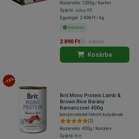
Kiszerelés: 1200g / Karton
Gyártó:
Julius K9
Egységár: 2 408 Ft / kg
Raktáron
2 890 Ft
3 853 Ft
Kosárba
-10%
Brit Mono Protein Lamb &
Brown Rice Bárány
Barnarizzsel 400g
konzerveledel felnőtt kutyáknak
(2)
Kiszerelés: 400g / Konzerv
Gyártó:
Brit