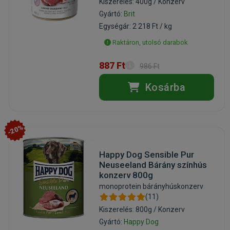
Kiszerelés: 400g / Konzerv
Gyártó:
Brit
Egységár: 2 218 Ft / kg
Raktáron, utolsó darabok
887 Ft
986 Ft
Kosárba
-20%
Happy Dog Sensible Pur
Neuseeland Bárány színhús
konzerv 800g
monoprotein bárányhúskonzerv
(11)
Kiszerelés: 800g / Konzerv
Gyártó:
Happy Dog