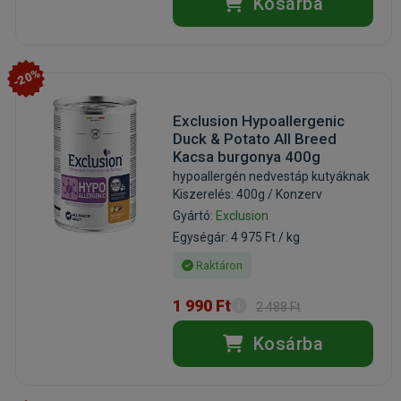
Kosárba
-20%
Exclusion Hypoallergenic
Duck & Potato All Breed
Kacsa burgonya 400g
hypoallergén nedvestáp kutyáknak
Kiszerelés: 400g / Konzerv
Gyártó:
Exclusion
Egységár: 4 975 Ft / kg
Raktáron
1 990 Ft
2 488 Ft
Kosárba