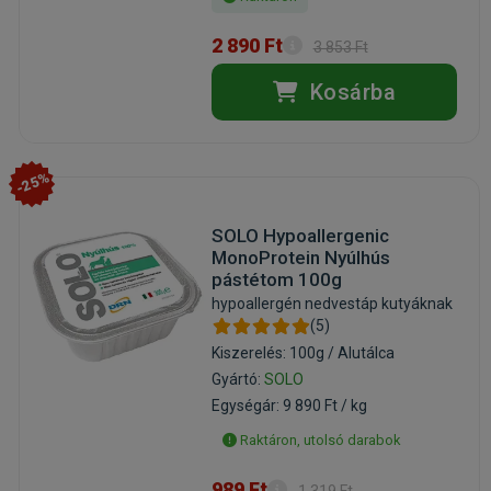
2 890 Ft
3 853 Ft
Kosárba
-25%
SOLO Hypoallergenic
MonoProtein Nyúlhús
pástétom 100g
hypoallergén nedvestáp kutyáknak
(5)
Kiszerelés: 100g / Alutálca
Gyártó:
SOLO
Egységár: 9 890 Ft / kg
Raktáron, utolsó darabok
989 Ft