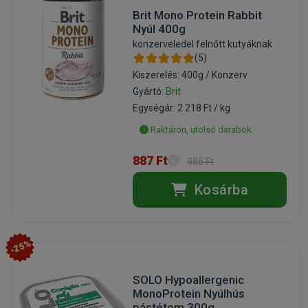
Brit Mono Protein Rabbit
Nyúl 400g
konzerveledel felnőtt kutyáknak
(5)
Kiszerelés: 400g / Konzerv
Gyártó:
Brit
Egységár: 2 218 Ft / kg
Raktáron, utolsó darabok
887 Ft
986 Ft
Kosárba
-25%
SOLO Hypoallergenic
MonoProtein Nyúlhús
pástétom 300g