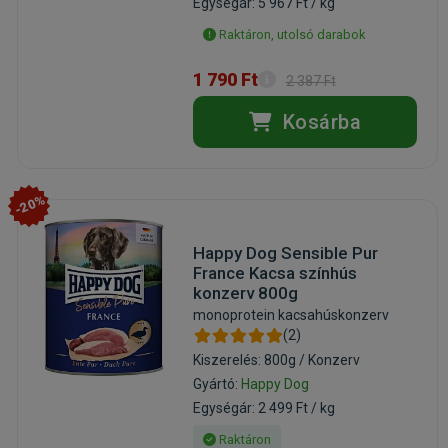
Egységár: 5 967 Ft / kg
Raktáron, utolsó darabok
1 790 Ft
2 387 Ft
Kosárba
-20%
Happy Dog Sensible Pur
France Kacsa színhús
konzerv 800g
monoprotein kacsahúskonzerv
(2)
Kiszerelés: 800g / Konzerv
Gyártó:
Happy Dog
Egységár: 2 499 Ft / kg
Raktáron