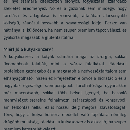
és ínye számára kifejezetten előnyös, fogyasztása szilárdabb
székletet eredményez. No és a gazdinak sem mindegy, hogy
tárolása és adagolása is könnyebb, általában alacsonyabb
költségű, ráadásul hosszabb a szavatossági ideje. Persze van
hátránya is, különösen, ha nem szuper prémium tápot választ, és
gyakorta magasabb a gluténtartalma.
Miért jó a
kutyakonzerv
?
A
kutyakonzerv
a kutyák számára maga az íz-orgia, sokkal
finomabbnak találják, mint a száraz falatkákat. Ráadásul
proteinben gazdagabb és a magasabb a nedvességtartalom sem
elhanyagolható, hiszen ez kifejezetten előnyös a hidratáció és a
húgyutak egészsége szempontjából. Tárolhatósága ugyanakkor
már macerásabb, sokkal több helyet igényel, ha hasonló
mennyiséget szeretne felhalmozni száraztápból és konzervből,
ám felbontás nélkül ez is hosszú ideig megőrzi szavatosságát.
Tény, hogy a
kutya konzerv
eledellel való táplálása némileg
drágább mulatság, ráadásul a
kutyakonzerv
is akkor jó, ha szuper
prémium kategóriát választ.