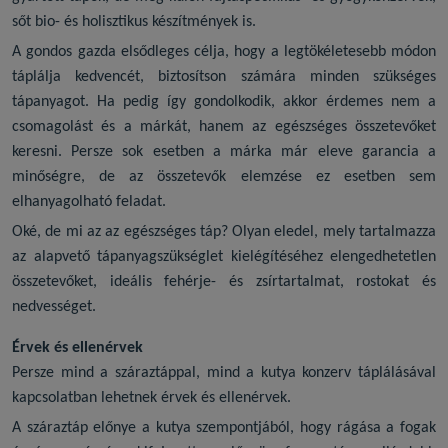
sőt bio- és holisztikus készítmények is.
A gondos gazda elsődleges célja, hogy a legtökéletesebb módon
táplálja kedvencét, biztosítson számára minden szükséges
tápanyagot. Ha pedig így gondolkodik, akkor érdemes nem a
csomagolást és a márkát, hanem az egészséges összetevőket
keresni. Persze sok esetben a márka már eleve garancia a
minőségre, de az összetevők elemzése ez esetben sem
elhanyagolható feladat.
Oké, de mi az az egészséges táp? Olyan eledel, mely tartalmazza
az alapvető tápanyagszükséglet kielégítéséhez elengedhetetlen
összetevőket, ideális fehérje- és zsírtartalmat, rostokat és
nedvességet.
Érvek és ellenérvek
Persze mind a száraztáppal, mind a
kutya konzerv
táplálásával
kapcsolatban lehetnek érvek és ellenérvek.
A száraztáp előnye a kutya szempontjából, hogy rágása a fogak