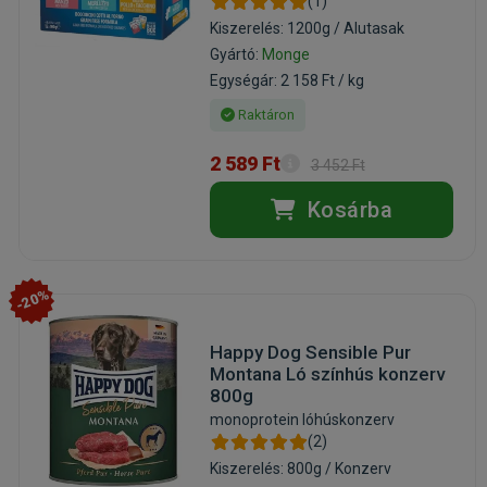
(1)
Kiszerelés: 1200g / Alutasak
Gyártó:
Monge
Egységár: 2 158 Ft / kg
Raktáron
2 589 Ft
3 452 Ft
Kosárba
-20%
Happy Dog Sensible Pur
Montana Ló színhús konzerv
800g
monoprotein lóhúskonzerv
(2)
Kiszerelés: 800g / Konzerv