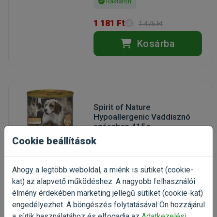
Raktáron
1 181 Ft
1 476 Ft
Kosárba
Spirit of Nature
Hypoallergenic Vaddisznó
szószban 415g
konzerveledel felnőtt kutyáknak
Cookie beállítások
(8)
Kiszerelés: 415g / Konzerv
Ahogy a legtöbb weboldal, a miénk is sütiket (cookie-
Gyártó:
Spirit of Nature
kat) az alapvető működéshez. A nagyobb felhasználói
Egységár: 2 094 Ft / kg
élmény érdekében marketing jellegű sütiket (cookie-kat)
Raktáron
engedélyezhet. A böngészés folytatásával Ön hozzájárul
a sütik használatához és elfogadja az
Adatkezelési