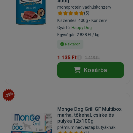
400g
monoprotein vadhúskonzerv
(5)
Kiszerelés: 400g / Konzerv
Gyártó:
Happy Dog
Egységár: 2 838 Ft / kg
Raktáron
1 135 Ft
1 419 Ft
Kosárba
-25%
Monge Dog Grill GF Multibox
marha, tőkehal, csirke és
pulyka 12x100g
prémium nedvestáp kutyáknak