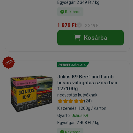
Egységár: 2 349 Ft / kg
Raktáron
1 879 Ft
2 349 Ft
Kosárba
-25%
Julius K9 Beef and Lamb
húsos válogatás szószban
12x100g
nedvestáp kutyáknak
(24)
Kiszerelés: 1200g / Karton
Gyártó:
Julius K9
Egységár: 2 408 Ft / kg
Raktáron