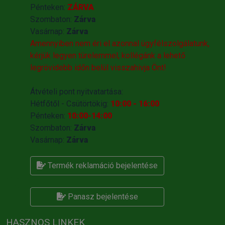
Pénteken:
ZÁRVA
Szombaton:
Zárva
Vasárnap:
Zárva
Amennyiben nem éri el azonnal ügyfélszolgálatunk,
kérjük legyen türelemmel, kollégánk a lehető
legrövidebb időn belül visszahivja Önt!
Átvételi pont nyitvatartása:
Hétfőtől - Csütörtökig:
10:00 - 16:00
Pénteken:
10:00-14:00
Szombaton:
Zárva
Vasárnap:
Zárva
Termék reklamáció bejelentése
Panasz bejelentése
HASZNOS LINKEK