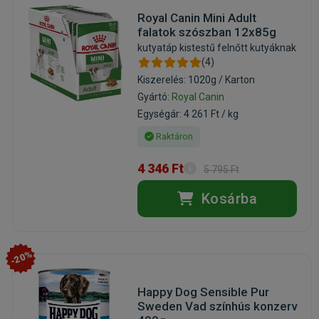
Royal Canin Mini Adult
falatok szószban 12x85g
kutyatáp kistestű felnőtt kutyáknak
(4)
Kiszerelés: 1020g / Karton
Gyártó:
Royal Canin
Egységár: 4 261 Ft / kg
Raktáron
4 346 Ft
5 795 Ft
Kosárba
-20%
Happy Dog Sensible Pur
Sweden Vad színhús konzerv