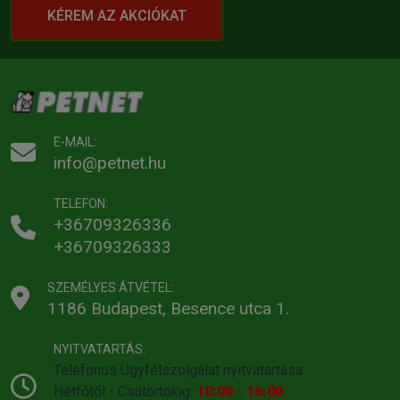
KÉREM AZ AKCIÓKAT
E-MAIL:
info@petnet.hu
TELEFON:
+36709326336
+36709326333
SZEMÉLYES ÁTVÉTEL:
1186 Budapest, Besence utca 1.
NYITVATARTÁS:
Telefonos Ügyfélszolgálat nyitvatartása:
Hétfőtől - Csütörtökig:
10:00 - 16:00