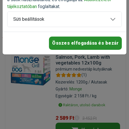
869 Ft
tájékoztatóban
foglaltakat.
Kosárba
Süti beállítások
-25%
Összes elfogadása és bezár
Monge Dog Grill Multibox
Salmon, Pork, Lamb with
vegetables 12x100g
prémium nedvestáp kutyáknak
(1)
Kiszerelés: 1200g / Alutasak
Gyártó:
Monge
Egységár: 2 158 Ft / kg
Raktáron, utolsó darabok
2 589 Ft
3 452 Ft