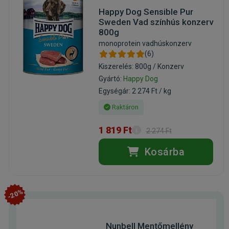
Happy Dog Sensible Pur
Sweden Vad színhús konzerv
800g
monoprotein vadhúskonzerv
(6)
Kiszerelés: 800g / Konzerv
Gyártó:
Happy Dog
Egységár: 2 274 Ft / kg
Raktáron
1 819 Ft
2 274 Ft
Kosárba
-20%
Nunbell Mentőmellény