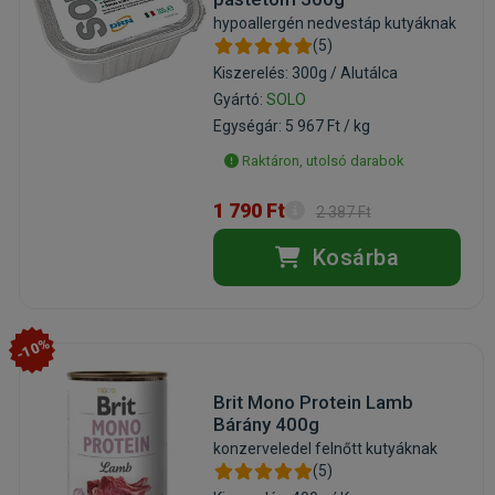
hypoallergén nedvestáp kutyáknak
(5)
Kiszerelés: 300g / Alutálca
Gyártó:
SOLO
Egységár: 5 967 Ft / kg
Raktáron, utolsó darabok
1 790 Ft
2 387 Ft
Kosárba
-10%
Brit Mono Protein Lamb
Bárány 400g
konzerveledel felnőtt kutyáknak
(5)