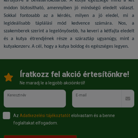
kerüljön-e a bevásárlókosárba. A kutya egészsége mind a két
módon biztosítható, amennyiben jó minőségű eledelt választ.
Sokkal fontosabb az a kérdés, milyen a jó eledel, mi a
legideálisabb táplálási mód kedvence számára. Nos, a
szakemberek szerint a legelőnyösebb, ha keveri a kétfajta eledelt
és a kutya étrendjének része a száraztáp ugyanúgy, mint a
kutyakonzerv
. A cél, hogy a kutya boldog és egészséges legyen.
Íratkozz fel akció értesítőnkre!
Ne maradj le a legjobb akcióinkról!
Keresztnév
E-mail
Az
Adatkezelési tájékoztatót
elolvastam és a benne
foglaltakat elfogadom.