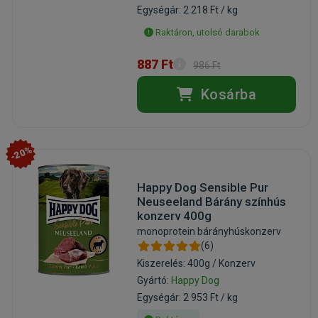
Egységár: 2 218 Ft / kg
Raktáron, utolsó darabok
887 Ft
986 Ft
Kosárba
-20%
Happy Dog Sensible Pur
Neuseeland Bárány színhús
konzerv 400g
monoprotein bárányhúskonzerv
(6)
Kiszerelés: 400g / Konzerv
Gyártó:
Happy Dog
Egységár: 2 953 Ft / kg