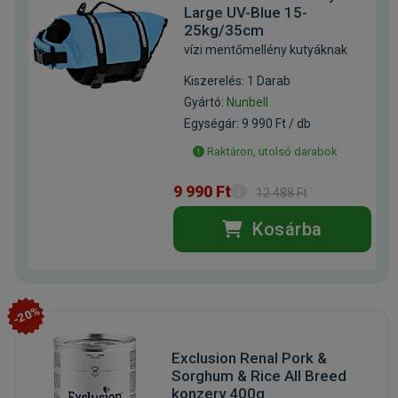
Large UV-Blue 15-
25kg/35cm
vízi mentőmellény kutyáknak
Kiszerelés: 1 Darab
Gyártó:
Nunbell
Egységár: 9 990 Ft / db
Raktáron, utolsó darabok
9 990 Ft
12 488 Ft
Kosárba
-20%
Exclusion Renal Pork &
Sorghum & Rice All Breed
konzerv 400g