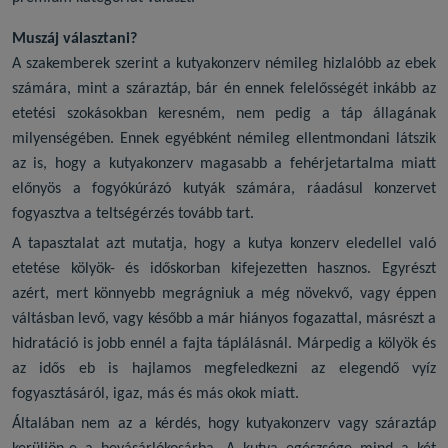
Muszáj választani?
A szakemberek szerint a
kutyakonzerv
némileg hizlalóbb az ebek
számára, mint a száraztáp, bár én ennek felelősségét inkább az
etetési szokásokban keresném, nem pedig a táp állagának
milyenségében. Ennek egyébként némileg ellentmondani látszik
az is, hogy a kutyakonzerv magasabb a fehérjetartalma miatt
előnyös a fogyókúrázó kutyák számára, ráadásul konzervet
fogyasztva a teltségérzés tovább tart.
A tapasztalat azt mutatja, hogy a
kutya konzerv
eledellel való
etetése kölyök- és időskorban kifejezetten hasznos. Egyrészt
azért, mert könnyebb megrágniuk a még növekvő, vagy éppen
váltásban levő, vagy később a már hiányos fogazattal, másrészt a
hidratáció is jobb ennél a fajta táplálásnál. Márpedig a kölyök és
az idős eb is hajlamos megfeledkezni az elegendő vyíz
fogyasztásáról, igaz, más és más okok miatt.
Általában nem az a kérdés, hogy
kutyakonzerv
vagy száraztáp