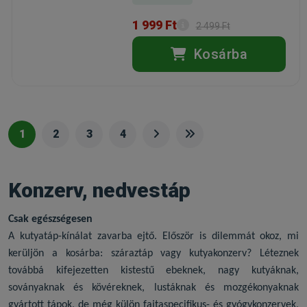
1 999 Ft
2 499 Ft
Kosárba
1
2
3
4
Konzerv, nedvestáp
Csak egészségesen
A kutyatáp-kínálat zavarba ejtő. Először is dilemmát okoz, mi
kerüljön a kosárba: száraztáp vagy
kutyakonzerv
? Léteznek
továbbá kifejezetten kistestű ebeknek, nagy kutyáknak,
soványaknak és kövéreknek, lustáknak és mozgékonyaknak
gyártott tápok, de még külön fajtaspecifikus- és gyógykonzervek,