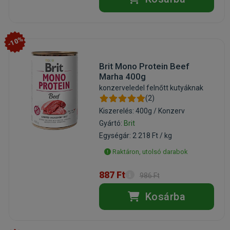
-10%
Brit Mono Protein Beef
Marha 400g
konzerveledel felnőtt kutyáknak
(2)
Kiszerelés: 400g / Konzerv
Gyártó:
Brit
Egységár: 2 218 Ft / kg
Raktáron, utolsó darabok
887 Ft
986 Ft
Kosárba