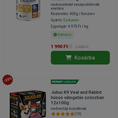
nedveseledel veseproblémák
esetére
Kiszerelés: 400g / Konzerv
Gyártó:
Exclusion
Egységár: 4 975 Ft / kg
Raktáron
1 990 Ft
2 488 Ft
Kosárba
-25%
Julius K9 Veal and Rabbit
húsos válogatás szószban
12x100g
nedvestáp kutyáknak
(10)