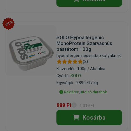
-25%
SOLO Hypoallergenic
MonoProtein Szarvashús
pástétom 100g
hypoallergén nedvestáp kutyáknak
(2)
Kiszerelés: 100g / Alutálca
Gyártó:
SOLO
Egységár: 9 890 Ft / kg
Raktáron, utolsó darabok
989 Ft
1 319 Ft
Kosárba