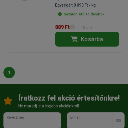
Egységár: 8 890 Ft / kg
Raktáron, utolsó darabok
889 Ft
1 185 Ft
Kosárba
1
Íratkozz fel akció értesítőnkre!
Ne maradj le a legjobb akcióinkról!
Keresztnév
E-mail