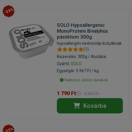
-25%
SOLO Hypoallergenic
MonoProtein Bivalyhús
pástétom 300g
hypoallergén nedvestáp kutyáknak
(1)
Kiszerelés: 300g / Alutálca
Gyártó:
SOLO
Egységár: 5 967 Ft / kg
Raktáron, utolsó darabok
1 790 Ft
2 387 Ft
Kosárba
-25%