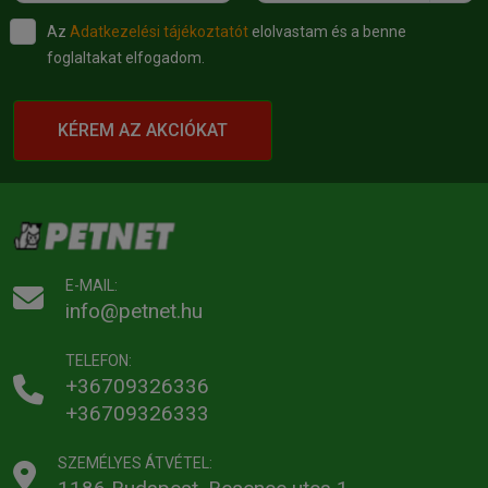
Az
Adatkezelési tájékoztatót
elolvastam és a benne
foglaltakat elfogadom.
KÉREM AZ AKCIÓKAT
E-MAIL:
info@petnet.hu
TELEFON:
+36709326336
+36709326333
SZEMÉLYES ÁTVÉTEL: