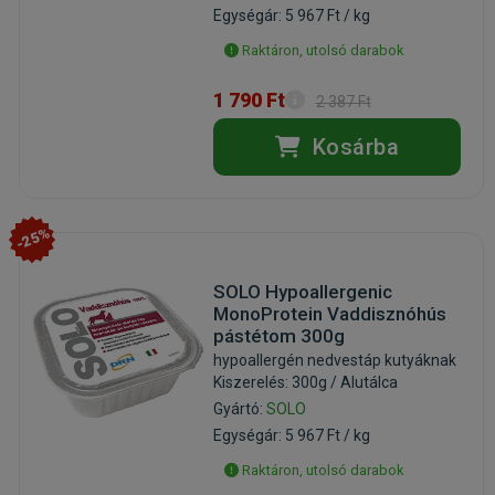
Egységár: 5 967 Ft / kg
Raktáron, utolsó darabok
1 790 Ft
2 387 Ft
Kosárba
-25%
SOLO Hypoallergenic
MonoProtein Vaddisznóhús
pástétom 300g
hypoallergén nedvestáp kutyáknak
Kiszerelés: 300g / Alutálca
Gyártó:
SOLO
Egységár: 5 967 Ft / kg
Raktáron, utolsó darabok