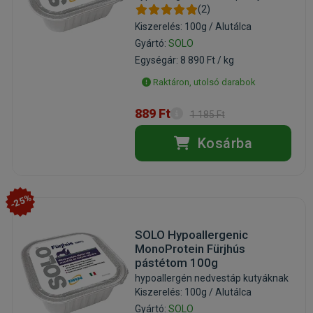
(2)
Kiszerelés: 100g / Alutálca
Gyártó:
SOLO
Egységár: 8 890 Ft / kg
Raktáron, utolsó darabok
889 Ft
1 185 Ft
Kosárba
-25%
SOLO Hypoallergenic
MonoProtein Fürjhús
pástétom 100g
hypoallergén nedvestáp kutyáknak
Kiszerelés: 100g / Alutálca
Gyártó:
SOLO