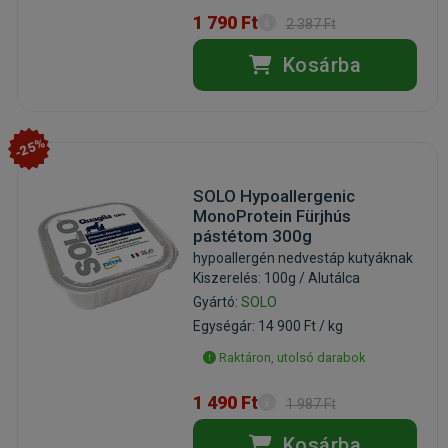
1 790 Ft
2 387 Ft
Kosárba
-25%
SOLO Hypoallergenic
MonoProtein Fürjhús
pástétom 300g
hypoallergén nedvestáp kutyáknak
Kiszerelés: 100g / Alutálca
Gyártó:
SOLO
Egységár: 14 900 Ft / kg
Raktáron, utolsó darabok
1 490 Ft
1 987 Ft
Kosárba