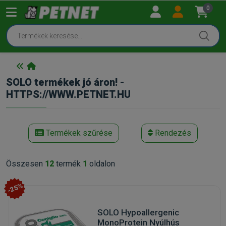
0
SOLO termékek jó áron! -
HTTPS://WWW.PETNET.HU
Termékek szűrése
Rendezés
Összesen
12
termék
1
oldalon
-25%
SOLO Hypoallergenic
MonoProtein Nyúlhús