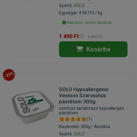
Gyártó:
SOLO
Egységár: 4 967 Ft / kg
Raktáron, utolsó darabok
1 490 Ft
1 987 Ft
Kosárba
-25%
SOLO Hypoallergenic
Venison Szarvashús
pástétom 300g
színhúst tartalmazó hypoallergén
pástétom
(1)
Kiszerelés: 300g / Alutálca
Gyártó:
SOLO