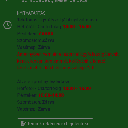
1186 Budapest, Besence utca 1.
NYITVATARTÁS:
Telefonos Ügyfélszolgálat nyitvatartása:
Hétfőtől - Csütörtökig:
10:00 - 16:00
Pénteken:
ZÁRVA
Szombaton:
Zárva
Vasárnap:
Zárva
Amennyiben nem éri el azonnal ügyfélszolgálatunk,
kérjük legyen türelemmel, kollégánk a lehető
legrövidebb időn belül visszahivja Önt!
Átvételi pont nyitvatartása:
Hétfőtől - Csütörtökig:
10:00 - 16:00
Pénteken:
10:00-14:00
Szombaton:
Zárva
Vasárnap:
Zárva
Termék reklamáció bejelentése