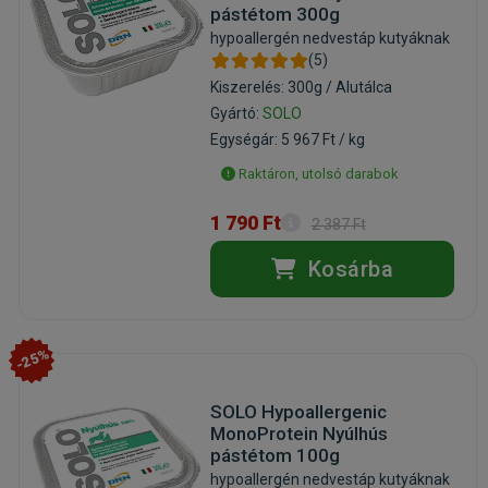
pástétom 300g
hypoallergén nedvestáp kutyáknak
(5)
Kiszerelés: 300g / Alutálca
Gyártó:
SOLO
Egységár: 5 967 Ft / kg
Raktáron, utolsó darabok
1 790 Ft
2 387 Ft
Kosárba
-25%
SOLO Hypoallergenic
MonoProtein Nyúlhús
pástétom 100g
hypoallergén nedvestáp kutyáknak