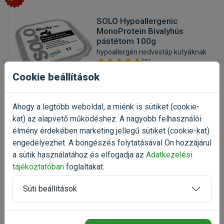
SOLO Hypoallergenic
MonoProtein Bivalyhús
pástétom 100g
hypoallergén nedvestáp kutyáknak
(1)
Kiszerelés: 100g / Alutálca
Cookie beállítások
Gyártó:
SOLO
Egységár: 9 890 Ft / kg
Ahogy a legtöbb weboldal, a miénk is sütiket (cookie-
Raktáron, utolsó darabok
kat) az alapvető működéshez. A nagyobb felhasználói
élmény érdekében marketing jellegű sütiket (cookie-kat)
989 Ft
1 319 Ft
engedélyezhet. A böngészés folytatásával Ön hozzájárul
a sütik használatához és elfogadja az
Adatkezelési
Kosárba
tájékoztatóban
foglaltakat.
Süti beállítások
-25%
SOLO Hypoallergenic