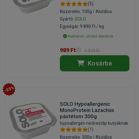
(5)
Kiszerelés: 100g / Alutálca
Gyártó:
SOLO
Egységár: 9 890 Ft / kg
Raktáron, utolsó darabok
989 Ft
1 319 Ft
Kosárba
-25%
SOLO Hypoallergenic
MonoProtein Lazachús
pástétom 300g
hypoallergén nedvestáp kutyáknak
(1)
Kiszerelés: 300g / Alutálca