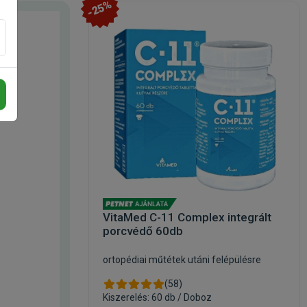
-25%
VitaMed C-11 Complex integrált
porcvédő 60db
ortopédiai műtétek utáni felépülésre
(58)
Kiszerelés: 60 db / Doboz