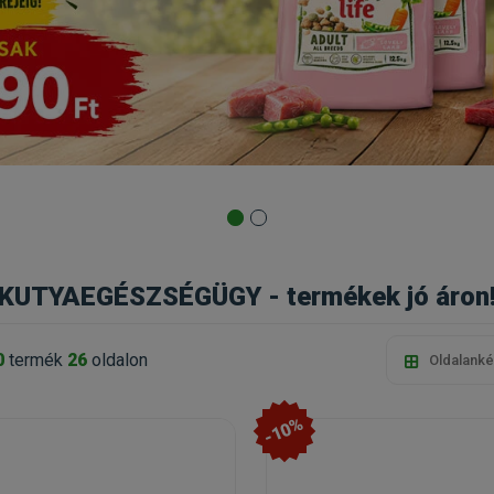
 KUTYAEGÉSZSÉGÜGY - termékek jó áron
0
termék
26
oldalon
Oldalanké
-10%