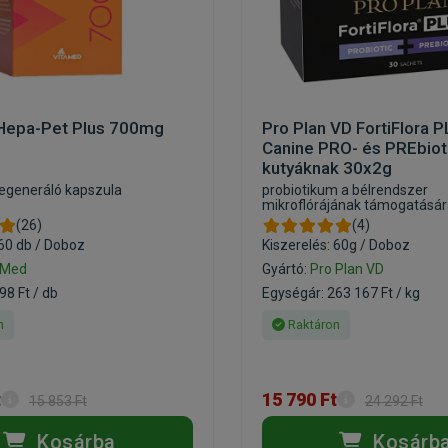
Hepa-Pet Plus 700mg
Pro Plan VD FortiFlora 
Canine PRO- és PREbio
kutyáknak 30x2g
egeneráló kapszula
probiotikum a bélrendszer
mikroflórájának támogatásá
(26)
(4)
 60 db / Doboz
Kiszerelés: 60g / Doboz
aMed
Gyártó:
Pro Plan VD
98 Ft / db
Egységár: 263 167 Ft / kg
n
Raktáron
t
15 790 Ft
15 853 Ft
24 292 Ft
Kosárba
Kosárb