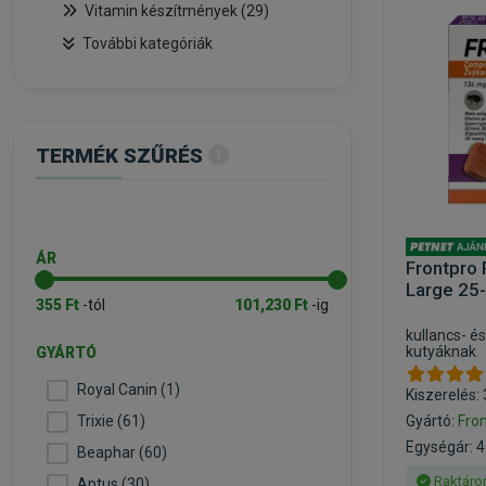
Vitamin készítmények (29)
További kategóriák
TERMÉK SZŰRÉS
ÁR
Frontpro 
Large 25
355 Ft
-tól
101,230 Ft
-ig
kullancs- és
kutyáknak
GYÁRTÓ
Royal Canin (1)
Kiszerelés: 
Trixie (61)
Gyártó:
Fro
Egységár: 4
Beaphar (60)
Raktáro
Aptus (30)