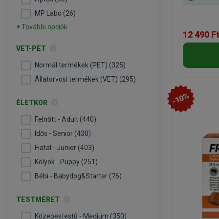
MP Labo (26)
+ További opciók
12 490 F
VET-PET
Normál termékek (PET) (325)
Állatorvosi termékek (VET) (295)
-10%
ÉLETKOR
Felnőtt - Adult (440)
Idős - Senior (430)
Fiatal - Junior (403)
Kölyök - Puppy (251)
Bébi - Babydog&Starter (76)
TESTMÉRET
Közepestestű - Medium (350)