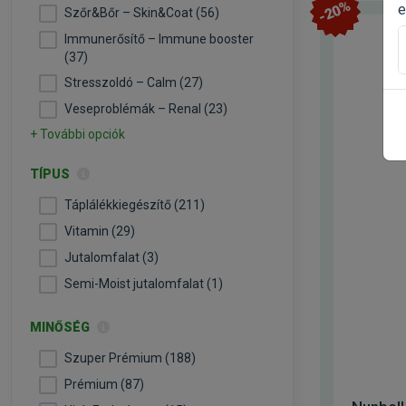
-20%
e
Szőr&Bőr – Skin&Coat (56)
Immunerősítő – Immune booster
(37)
Stresszoldó – Calm (27)
Veseproblémák – Renal (23)
+ További opciók
TÍPUS
Táplálékkiegészítő (211)
Vitamin (29)
Jutalomfalat (3)
Semi-Moist jutalomfalat (1)
MINŐSÉG
Szuper Prémium (188)
Prémium (87)