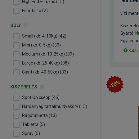
Nunbel
High End – Luxus (15)
Fenntartó (2)
vízi men
SÚLY
Kiszerelé
Gyártó:
N
Small (kb. 4-10kg) (42)
Egységár:
Mini (kb. 0-5kg) (39)
Raktá
Medium (kb. 10-25kg) (39)
Large (kb. 25-40kg) (38)
Giant (kb. 40-60kg) (33)
-25%
KISZERELÉS
Spot On csepp (46)
Hatóanyag tartalmú Nyakörv (15)
Rágótabletta (13)
Tabletta (5)
Spray (5)