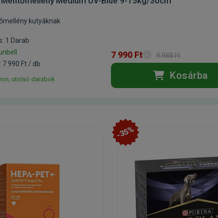
l Mentőmellény Medium UV-Blue 9-15kg/30cm
tőmellény kutyáknak
s: 1 Darab
unbell
7 990 Ft
9 988 Ft
 7 990 Ft / db
Kosárba
ron, utolsó darabok
-35%