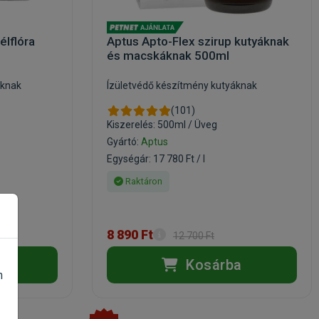
élflóra
Aptus Apto-Flex szirup kutyáknak
és macskáknak 500ml
áknak
Ízületvédő készítmény kutyáknak
(101)
Kiszerelés: 500ml / Üveg
Gyártó:
Aptus
Egységár: 17 780 Ft / l
Raktáron
8 890 Ft
12 700 Ft
a
Kosárba
n