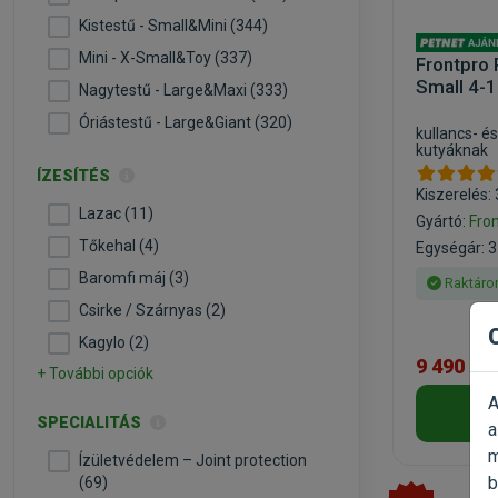
Kistestű - Small&Mini (344)
Mini - X-Small&Toy (337)
Frontpro 
Small 4-
Nagytestű - Large&Maxi (333)
Óriástestű - Large&Giant (320)
kullancs- és
kutyáknak
ÍZESÍTÉS
Kiszerelés: 
Lazac (11)
Gyártó:
Fro
Tőkehal (4)
Egységár: 3
Baromfi máj (3)
Raktáro
Csirke / Szárnyas (2)
Kagylo (2)
9 490 Ft
+ További opciók
A
SPECIALITÁS
a
m
Ízületvédelem – Joint protection
b
(69)