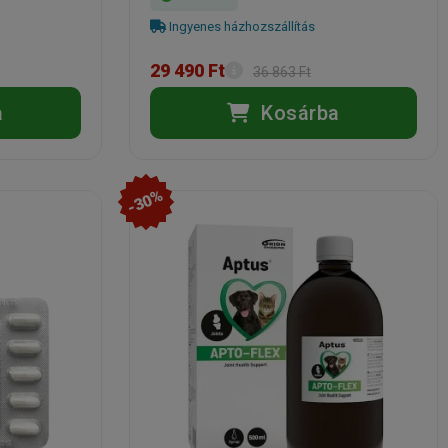
Ingyenes házhozszállítás
29 490 Ft
36 863 Ft
a
Kosárba
-30%