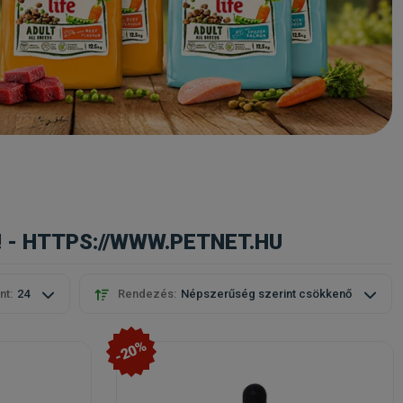
! - HTTPS://WWW.PETNET.HU
nt:
24
Rendezés:
Népszerűség szerint csökkenő
-20%