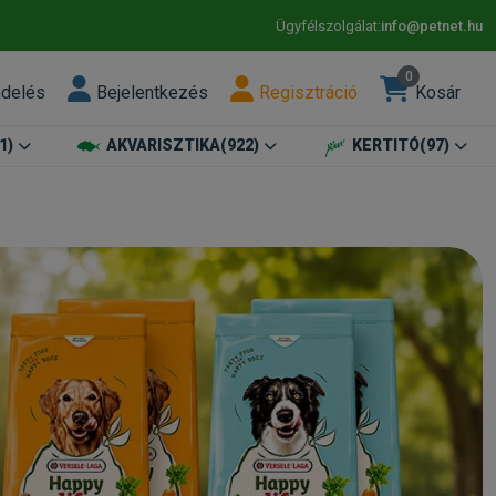
Ügyfélszolgálat:
info@petnet.hu
0
ndelés
Bejelentkezés
Regisztráció
Kosár
1)
AKVARISZTIKA
(922)
KERTITÓ
(97)