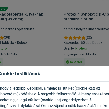
Rágótabletta kutyáknak
Protexin Synbiotic D-C b
10kg 3x28mg
stabilizáló 50db
 bolhairtó rágótabletta
bélflóra helyreállítására kuty
(29)
(33)
3 tabletta / Doboz
Kiszerelés: 50 db / Doboz
ntpro
Gyártó:
Protexin
 163 Ft / db
Egységár: 220 Ft / db
n
Raktáron
Cookie beállítások
10 990 Ft
10 544 Ft
16 908 Ft
hogy a legtöbb weboldal, a miénk is sütiket (cookie-kat) az
Kosárba
Kosárb
lapvető működéshez. A nagyobb felhasználói élmény érdekébe
arketing jellegű sütiket (cookie-kat) engedélyezhet. A
öngészés folytatásával Ön hozzájárul a sütik használatához és