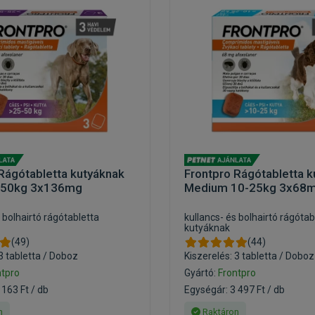
Rágótabletta kutyáknak
Frontpro Rágótabletta 
-50kg 3x136mg
Medium 10-25kg 3x68
 bolhairtó rágótabletta
kullancs- és bolhairtó rágótab
kutyáknak
(49)
(44)
3 tabletta / Doboz
Kiszerelés: 3 tabletta / Doboz
ntpro
Gyártó:
Frontpro
 163 Ft / db
Egységár: 3 497 Ft / db
n
Raktáron