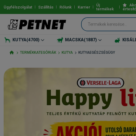
Új
Akc
Ügyfélszolgálat
Szállítás
Rólunk
Karrier
termékek
értesít
KUTYA
(4700)
MACSKA
(1887)
KISÁL
TERMÉKKATEGÓRIÁK
KUTYA
KUTYAEGÉSZSÉGÜGY