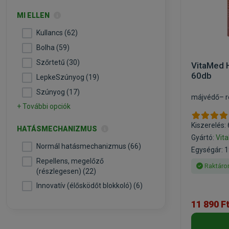
MI ELLEN
Kullancs (62)
Bolha (59)
Szőrtetű (30)
VitaMed 
60db
LepkeSzúnyog (19)
Szúnyog (17)
májvédő– r
+ További opciók
Kiszerelés:
HATÁSMECHANIZMUS
Gyártó:
Vit
Normál hatásmechanizmus (66)
Egységár: 1
Repellens, megelőző
Raktáro
(részlegesen) (22)
Innovatív (élősködőt blokkoló) (6)
11 890 F