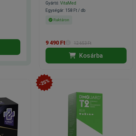
Gyártó:
VitaMed
Egységár: 158 Ft / db
Raktáron
9 490 Ft
12 653 Ft
Kosárba
-25%