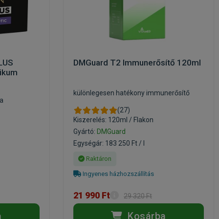
PLUS
DMGuard T2 Immunerősítő 120ml
tikum
különlegesen hatékony immunerősítő
ra
(27)
Kiszerelés: 120ml / Flakon
Gyártó:
DMGuard
Egységár: 183 250 Ft / l
Raktáron
Ingyenes házhozszállítás
21 990 Ft
29 320 Ft
a
Kosárba