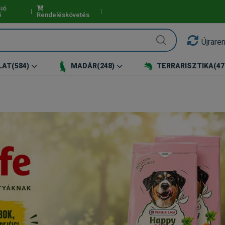
ió
ő
Rendeléskövetés
Újrare
LAT
(584)
MADÁR
(248)
TERRARISZTIKA
(47