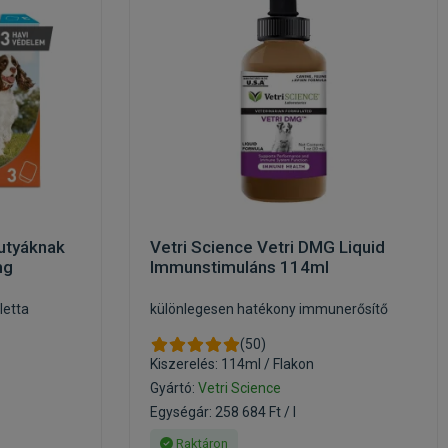
kutyáknak
Vetri Science Vetri DMG Liquid
mg
Immunstimuláns 114ml
letta
különlegesen hatékony immunerősítő
(50)
Kiszerelés: 114ml / Flakon
Gyártó:
Vetri Science
Egységár: 258 684 Ft / l
Raktáron