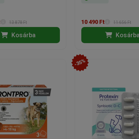
t
10 490 Ft
13 878 Ft
11 656 Ft
Kosárba
Kosárb
-35%