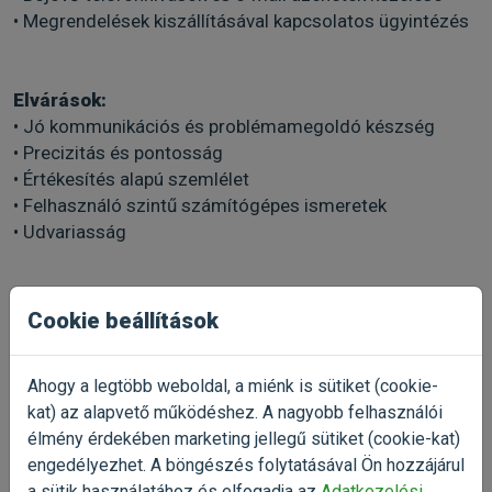
• Megrendelések kiszállításával kapcsolatos ügyintézés
Elvárások:
• Jó kommunikációs és problémamegoldó készség
• Precizitás és pontosság
• Értékesítés alapú szemlélet
• Felhasználó szintű számítógépes ismeretek
• Udvariasság
Előny:
Cookie beállítások
• Hasonló területen szerzett munkatapasztalat (vevő
vagy ügyfélszolgálat)
Ahogy a legtöbb weboldal, a miénk is sütiket (cookie-
• Kutya és/vagy cica tulajdonos, esetlegesen jártasság a
kat) az alapvető működéshez. A nagyobb felhasználói
gondozásukban
élmény érdekében marketing jellegű sütiket (cookie-kat)
• Állatszeretet
engedélyezhet. A böngészés folytatásával Ön hozzájárul
a sütik használatához és elfogadja az
Adatkezelési