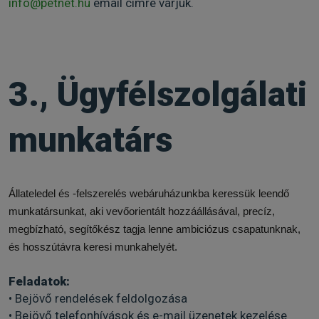
info@petnet.hu
email címre várjuk.
3., Ügyfélszolgálati
munkatárs
Állateledel és -felszerelés webáruházunkba keressük leendő
munkatársunkat, aki vevőorientált hozzáállásával, precíz,
megbízható, segítőkész tagja lenne ambiciózus csapatunknak,
és hosszútávra keresi munkahelyét.
Feladatok:
• Bejövő rendelések feldolgozása
• Bejövő telefonhívások és e-mail üzenetek kezelése