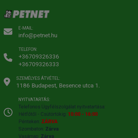
E-MAIL:
info@petnet.hu
TELEFON:
+36709326336
+36709326333
SZEMÉLYES ÁTVÉTEL:
1186 Budapest, Besence utca 1.
NYITVATARTÁS:
Telefonos Ügyfélszolgálat nyitvatartása:
Hétfőtől - Csütörtökig:
10:00 - 16:00
Pénteken:
ZÁRVA
Szombaton:
Zárva
Vasárnap:
Zárva