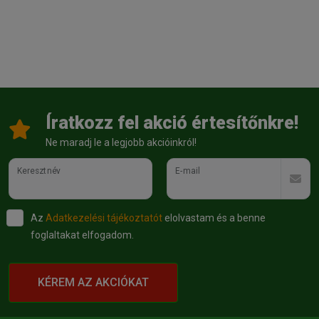
Íratkozz fel akció értesítőnkre!
Ne maradj le a legjobb akcióinkról!
Keresztnév
E-mail
Az
Adatkezelési tájékoztatót
elolvastam és a benne
foglaltakat elfogadom.
KÉREM AZ AKCIÓKAT