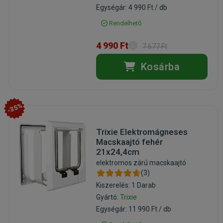
Egységár: 4 990 Ft / db
Rendelhető
4 990 Ft
7 677 Ft
Kosárba
-35%
Trixie Elektromágneses
Macskaajtó fehér
21x24,4cm
elektromos zárú macskaajtó
(3)
Kiszerelés: 1 Darab
Gyártó:
Trixie
Egységár: 11 990 Ft / db