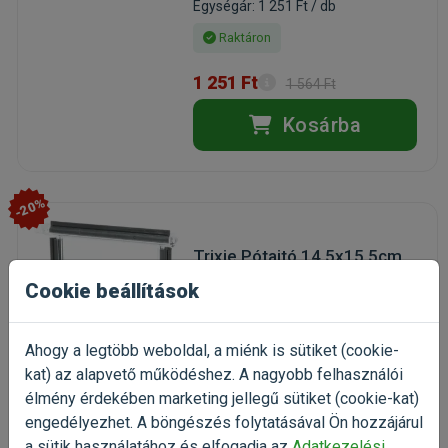
Egységár: 1 251 Ft / db
Raktáron
1 251 Ft
1 564 Ft
Kosárba
-20%
Trixie Pótajtó 14,5x15,5cm
pót lengőajtó macskaajtóhoz
Cookie beállítások
(4)
Kiszerelés: 1 Darab
Gyártó:
Trixie
Ahogy a legtöbb weboldal, a miénk is sütiket (cookie-
Egységár: 1 251 Ft / db
kat) az alapvető működéshez. A nagyobb felhasználói
élmény érdekében marketing jellegű sütiket (cookie-kat)
Raktáron
engedélyezhet. A böngészés folytatásával Ön hozzájárul
a sütik használatához és elfogadja az
Adatkezelési
1 251 Ft