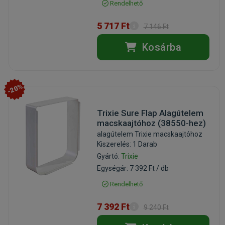
Rendelhető
5 717 Ft
7 146 Ft
Kosárba
-20%
Trixie Sure Flap Alagútelem
macskaajtóhoz (38550-hez)
alagútelem Trixie macskaajtóhoz
Kiszerelés: 1 Darab
Gyártó:
Trixie
Egységár: 7 392 Ft / db
Rendelhető
7 392 Ft
9 240 Ft