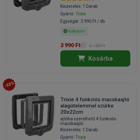
Kiszerelés: 1 Darab
Gyártó:
Trixie
Egységár: 3 990 Ft / db
Raktáron
3 990 Ft
6 138 Ft
Kosárba
-35%
Trixie 4 funkciós macskaajtó
alagútelemmel szürke
20x22cm
ajtóba szerelhető 4 funkciós
macskaajtó
Kiszerelés: 1 Darab
Gyártó:
Trixie