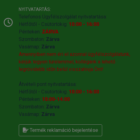
NYITVATARTÁS:
Telefonos Ügyfélszolgálat nyitvatartása:
Hétfőtől - Csütörtökig:
10:00 - 16:00
Pénteken:
ZÁRVA
Szombaton:
Zárva
Vasárnap:
Zárva
Amennyiben nem éri el azonnal ügyfélszolgálatunk,
kérjük legyen türelemmel, kollégánk a lehető
legrövidebb időn belül visszahivja Önt!
Átvételi pont nyitvatartása:
Hétfőtől - Csütörtökig:
10:00 - 16:00
Pénteken:
10:00-14:00
Szombaton:
Zárva
Vasárnap:
Zárva
Termék reklamáció bejelentése