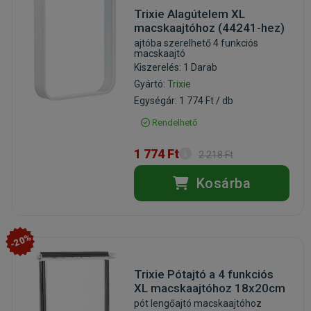
Trixie Alagútelem XL
macskaajtóhoz (44241-hez)
ajtóba szerelhető 4 funkciós
macskaajtó
Kiszerelés: 1 Darab
Gyártó:
Trixie
Egységár: 1 774 Ft / db
Rendelhető
1 774 Ft
2 218 Ft
Kosárba
-20%
Trixie Pótajtó a 4 funkciós
XL macskaajtóhoz 18x20cm
pót lengőajtó macskaajtóhoz