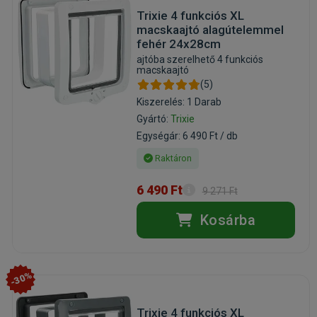
Trixie 4 funkciós XL
macskaajtó alagútelemmel
fehér 24x28cm
ajtóba szerelhető 4 funkciós
macskaajtó
(5)
Kiszerelés: 1 Darab
Gyártó:
Trixie
Egységár: 6 490 Ft / db
Raktáron
6 490 Ft
9 271 Ft
Kosárba
-30%
Trixie 4 funkciós XL