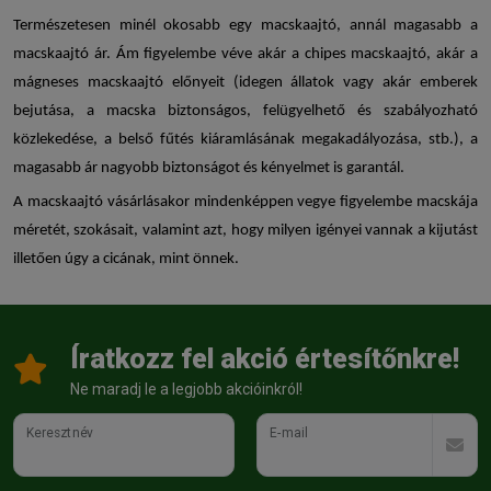
Természetesen minél okosabb egy
macskaajtó
, annál magasabb a
macskaajtó ár
. Ám figyelembe véve akár a
chipes macskaajtó
, akár a
mágneses macskaajtó
előnyeit (idegen állatok vagy akár emberek
bejutása, a macska biztonságos, felügyelhető és szabályozható
közlekedése, a belső fűtés kiáramlásának megakadályozása, stb.), a
magasabb ár nagyobb biztonságot és kényelmet is garantál.
A
macskaajtó
vásárlásakor mindenképpen vegye figyelembe macskája
méretét, szokásait, valamint azt, hogy milyen igényei vannak a kijutást
illetően úgy a cicának, mint önnek.
Íratkozz fel akció értesítőnkre!
Ne maradj le a legjobb akcióinkról!
Keresztnév
E-mail