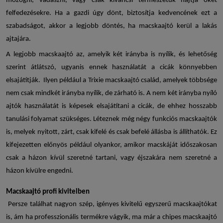
mozogni, vadászni, vagy csak kíváncsi természetük hajtja őket
felfedezésekre. Ha a gazdi úgy dönt, biztosítja kedvencének ezt a
szabadságot, akkor a legjobb döntés, ha
macskaajtó
kerül a lakás
ajtajára.
A legjobb macskaajtó az, amelyik két irányba is nyílik, és lehetőség
szerint átlátszó, ugyanis ennek használatát a cicák könnyebben
elsajátítják. Ilyen például a
Trixie macskaajtó
család, amelyek többsége
nem csak mindkét irányba nyílik, de zárható is. A nem két irányba nyíló
ajtók használatát is képesek elsajátítani a cicák, de ehhez hosszabb
tanulási folyamat szükséges. Léteznek még négy funkciós macskaajtók
is, melyek nyitott, zárt, csak kifelé és csak befelé állásba is állíthatók. Ez
kifejezetten előnyös például olyankor, amikor macskáját időszakosan
csak a házon kívül szeretné tartani, vagy éjszakára nem szeretné a
házon kívülre engedni.
Macskaajtó
profi kivitelben
Persze találhat nagyon szép, igényes kivitelű egyszerű macskaajtókat
is, ám ha professzionális termékre vágyik, ma már a
chipes macskaajtó