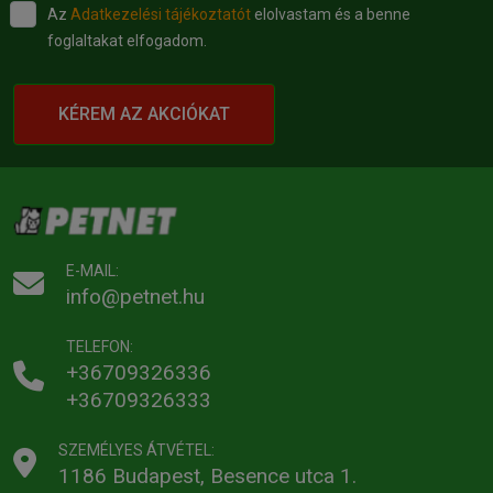
Az
Adatkezelési tájékoztatót
elolvastam és a benne
foglaltakat elfogadom.
KÉREM AZ AKCIÓKAT
E-MAIL:
info@petnet.hu
TELEFON:
+36709326336
+36709326333
SZEMÉLYES ÁTVÉTEL:
1186 Budapest, Besence utca 1.