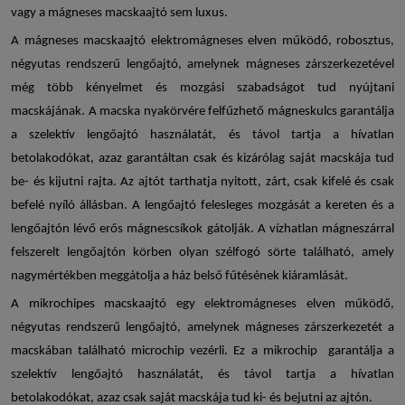
vagy a
mágneses macskaajtó
sem luxus.
A
mágneses macskaajtó
elektromágneses elven működő, robosztus,
négyutas rendszerű lengőajtó, amelynek mágneses zárszerkezetével
még több kényelmet és mozgási szabadságot tud nyújtani
macskájának. A macska nyakörvére felfűzhető mágneskulcs garantálja
a szelektív lengőajtó használatát, és távol tartja a hívatlan
betolakodókat, azaz garantáltan csak és kizárólag saját macskája tud
be- és kijutni rajta. Az ajtót tarthatja nyitott, zárt, csak kifelé és csak
befelé nyíló állásban. A lengőajtó felesleges mozgását a kereten és a
lengőajtón lévő erős mágnescsíkok gátolják. A vízhatlan mágneszárral
felszerelt lengőajtón körben olyan szélfogó sörte található, amely
nagymértékben meggátolja a ház belső fűtésének kiáramlását.
A
mikrochipes macskaajtó
egy elektromágneses elven működő,
négyutas rendszerű lengőajtó, amelynek mágneses zárszerkezetét a
macskában található microchip vezérli. Ez a mikrochip garantálja a
szelektív lengőajtó használatát, és távol tartja a hívatlan
betolakodókat, azaz csak saját macskája tud ki- és bejutni az ajtón.