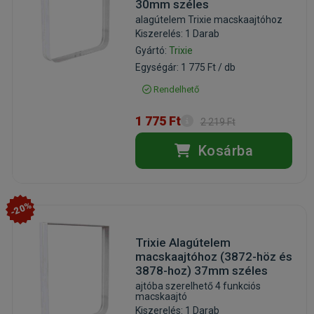
30mm széles
alagútelem Trixie macskaajtóhoz
Kiszerelés: 1 Darab
Gyártó:
Trixie
Egységár: 1 775 Ft / db
Rendelhető
1 775 Ft
2 219 Ft
Kosárba
-20%
Trixie Alagútelem
macskaajtóhoz (3872-höz és
3878-hoz) 37mm széles
ajtóba szerelhető 4 funkciós
macskaajtó
Kiszerelés: 1 Darab