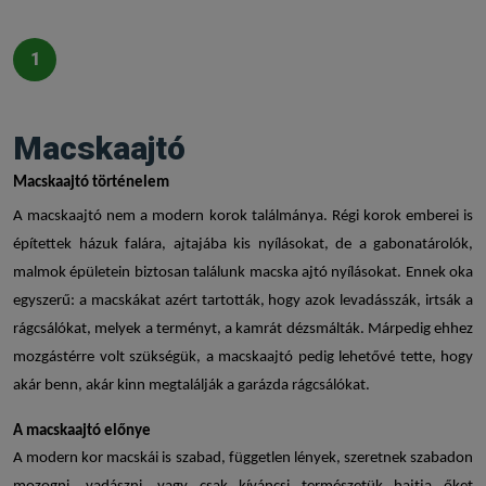
1
Macskaajtó
Macskaajtó
történelem
A
macskaajtó
nem a modern korok találmánya. Régi korok emberei is
építettek házuk falára, ajtajába kis nyílásokat, de a gabonatárolók,
malmok épületein biztosan találunk
macska ajtó
nyílásokat. Ennek oka
egyszerű: a macskákat azért tartották, hogy azok levadásszák, irtsák a
rágcsálókat, melyek a terményt, a kamrát dézsmálták. Márpedig ehhez
mozgástérre volt szükségük, a
macskaajtó
pedig lehetővé tette, hogy
akár benn, akár kinn megtalálják a garázda rágcsálókat.
A
macskaajtó
előnye
A modern kor macskái is szabad, független lények, szeretnek szabadon