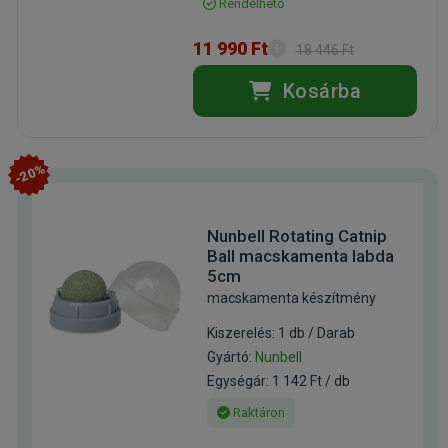
Rendelhető
11 990 Ft
18 446 Ft
Kosárba
-20%
Nunbell Rotating Catnip
Ball macskamenta labda
5cm
macskamenta készítmény
Kiszerelés: 1 db / Darab
Gyártó:
Nunbell
Egységár: 1 142 Ft / db
Raktáron