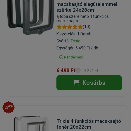
macskaajtó alagútelemmel
szürke 24x28cm
ajtóba szerelhető 4 funkciós
macskaajtó
(10)
Kiszerelés: 1 Darab
Gyártó:
Trixie
Egységár: 6 490 Ft / db
Rendelhető
6 490 Ft
9 271 Ft
Kosárba
-35%
Trixie 4 funkciós macskaajtó
fehér 20x22cm