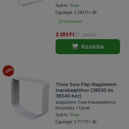
Gyártó:
Trixie
Egységár: 2 283 Ft / db
Rendelhető
2 283 Ft
2 854 Ft
Kosárba
-20%
Trixie Sure Flap Alagútelem
macskaajtóhoz (38530 és
38540-hez)
alagútelem Trixie macskaajtóhoz
Kiszerelés: 1 Darab
Gyártó:
Trixie
Egységár: 5 717 Ft / db