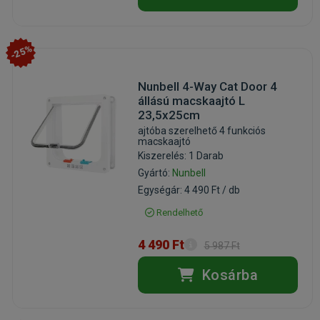
-25%
Nunbell 4-Way Cat Door 4
állású macskaajtó L
23,5x25cm
ajtóba szerelhető 4 funkciós
macskaajtó
Kiszerelés: 1 Darab
Gyártó:
Nunbell
Egységár: 4 490 Ft / db
Rendelhető
4 490 Ft
5 987 Ft
Kosárba