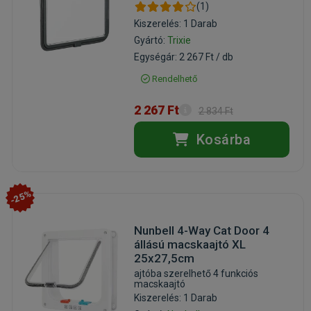
(1)
Kiszerelés: 1 Darab
Gyártó:
Trixie
Egységár: 2 267 Ft / db
Rendelhető
2 267 Ft
2 834 Ft
Kosárba
-25%
Nunbell 4-Way Cat Door 4
állású macskaajtó XL
25x27,5cm
ajtóba szerelhető 4 funkciós
macskaajtó
Kiszerelés: 1 Darab