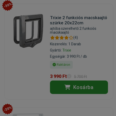
-30%
Trixie 2 funkciós macskaajtó
szürke 20x22cm
ajtóba szerelhető 2 funkciós
macskaajtó
(4)
Kiszerelés: 1 Darab
Gyártó:
Trixie
Egységár: 3 990 Ft / db
Raktáron
3 990 Ft
5 700 Ft
Kosárba
-20%