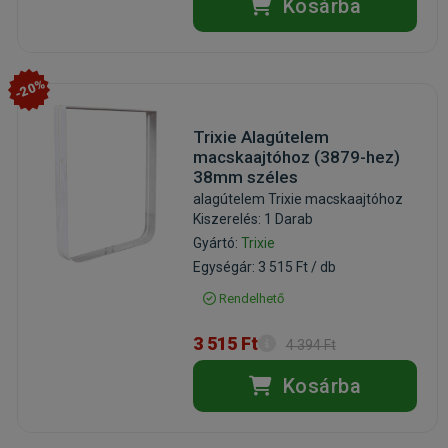
Kosárba
-20%
Trixie Alagútelem
macskaajtóhoz (3879-hez)
38mm széles
alagútelem Trixie macskaajtóhoz
Kiszerelés: 1 Darab
Gyártó:
Trixie
Egységár: 3 515 Ft / db
Rendelhető
3 515 Ft
4 394 Ft
Kosárba