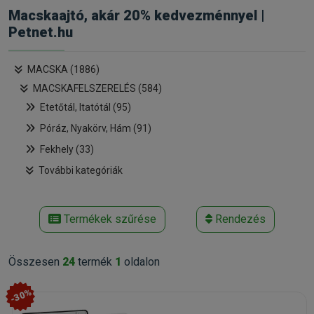
Macskaajtó, akár 20% kedvezménnyel |
Petnet.hu
MACSKA (1886)
MACSKAFELSZERELÉS (584)
Etetőtál, Itatótál (95)
Póráz, Nyakörv, Hám (91)
Fekhely (33)
További kategóriák
Termékek szűrése
Rendezés
Összesen
24
termék
1
oldalon
-30%