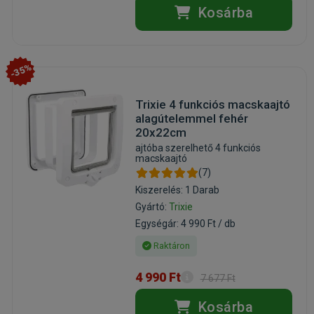
Kosárba
-35%
Trixie 4 funkciós macskaajtó
alagútelemmel fehér
20x22cm
ajtóba szerelhető 4 funkciós
macskaajtó
(7)
Kiszerelés: 1 Darab
Gyártó:
Trixie
Egységár: 4 990 Ft / db
Raktáron
4 990 Ft
7 677 Ft
Kosárba