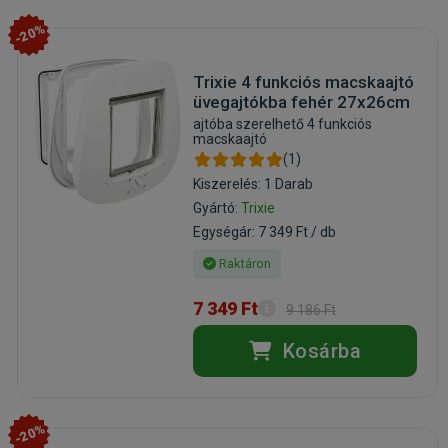
-20%
Trixie 4 funkciós macskaajtó
üvegajtókba fehér 27x26cm
ajtóba szerelhető 4 funkciós
macskaajtó
(1)
Kiszerelés: 1 Darab
Gyártó:
Trixie
Egységár: 7 349 Ft / db
Raktáron
7 349 Ft
9 186 Ft
Kosárba
-20%