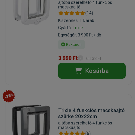
ajtóba szerelhető 4 funkciós
macskaajtó
(14)
Kiszerelés: 1 Darab
Gyártó:
Trixie
Egységár: 3 990 Ft / db
Raktáron
3 990 Ft
6 138 Ft
Kosárba
-35%
Trixie 4 funkciós macskaajtó
szürke 20x22cm
ajtóba szerelhető 4 funkciós
macskaajtó
(6)