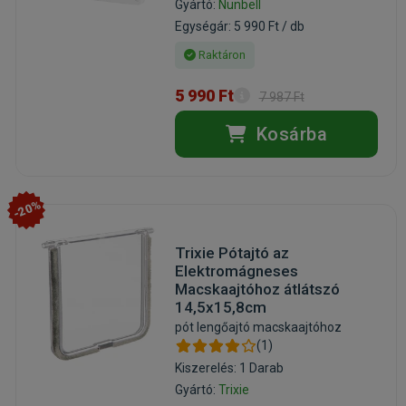
Gyártó:
Nunbell
Egységár: 5 990 Ft / db
Raktáron
5 990 Ft
7 987 Ft
Kosárba
-20%
Trixie Pótajtó az
Elektromágneses
Macskaajtóhoz átlátszó
14,5x15,8cm
pót lengőajtó macskaajtóhoz
(1)
Kiszerelés: 1 Darab
Gyártó:
Trixie