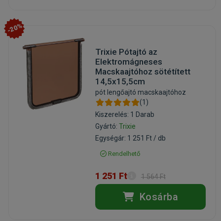
-20%
Trixie Pótajtó az
Elektromágneses
Macskaajtóhoz sötétített
14,5x15,5cm
pót lengőajtó macskaajtóhoz
(1)
Kiszerelés: 1 Darab
Gyártó:
Trixie
Egységár: 1 251 Ft / db
Rendelhető
1 251 Ft
1 564 Ft
Kosárba