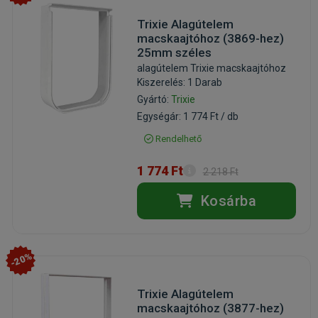
Trixie Alagútelem
macskaajtóhoz (3869-hez)
25mm széles
alagútelem Trixie macskaajtóhoz
Kiszerelés: 1 Darab
Gyártó:
Trixie
Egységár: 1 774 Ft / db
Rendelhető
1 774 Ft
2 218 Ft
Kosárba
-20%
Trixie Alagútelem
macskaajtóhoz (3877-hez)