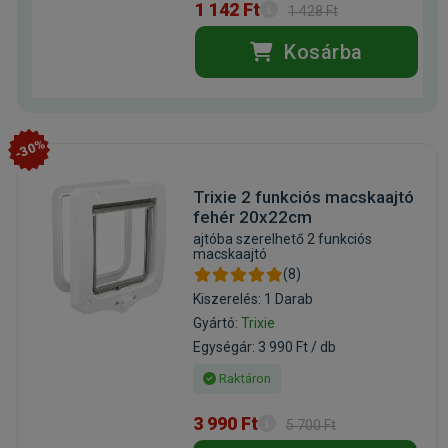
1 142 Ft
1 428 Ft
Kosárba
-30%
Trixie 2 funkciós macskaajtó
fehér 20x22cm
ajtóba szerelhető 2 funkciós
macskaajtó
(8)
Kiszerelés: 1 Darab
Gyártó:
Trixie
Egységár: 3 990 Ft / db
Raktáron
3 990 Ft
5 700 Ft