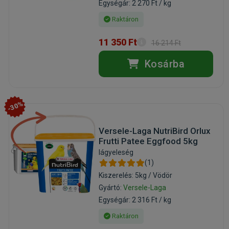
Egységár: 2 270 Ft / kg
Raktáron
11 350 Ft
16 214 Ft
Kosárba
-30%
Versele-Laga NutriBird Orlux
Frutti Patee Eggfood 5kg
lágyeleség
(1)
Kiszerelés: 5kg / Vödör
Gyártó:
Versele-Laga
Egységár: 2 316 Ft / kg
Raktáron