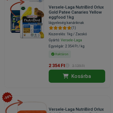
Versele-Laga NutriBird Orlux
Gold Patee Canaries Yellow
eggfood 1kg
lágyeleség kanáriknak
(1)
Kiszerelés: 1kg / Zacskó
Gyártó:
Versele-Laga
Egységár: 2 354 Ft / kg
Raktáron
2 354 Ft
3 139 Ft
Kosárba
-30%
Versele-Laga NutriBird Orlux