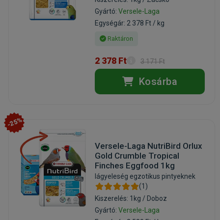
Gyártó:
Versele-Laga
Egységár: 2 378 Ft / kg
Raktáron
2 378 Ft
3 171 Ft
Kosárba
-25%
Versele-Laga NutriBird Orlux
Gold Crumble Tropical
Finches Eggfood 1kg
lágyeleség egzotikus pintyeknek
(1)
Kiszerelés: 1kg / Doboz
Gyártó:
Versele-Laga