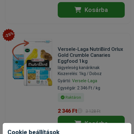
Kosárba
-25%
Versele-Laga NutriBird Orlux
Gold Crumble Canaries
Eggfood 1kg
lágyeleség kanáriknak
Kiszerelés: 1kg / Doboz
Gyártó:
Versele-Laga
Egységár: 2 346 Ft / kg
Raktáron
2 346 Ft
3 128 Ft
Kosárba
Cookie beállítások