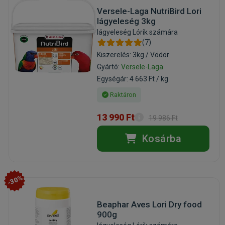
Versele-Laga NutriBird Lori
lágyeleség 3kg
lágyeleség Lórik számára
(7)
Kiszerelés: 3kg / Vödör
Gyártó:
Versele-Laga
Egységár: 4 663 Ft / kg
Raktáron
13 990 Ft
19 986 Ft
Kosárba
-30%
Beaphar Aves Lori Dry food
900g