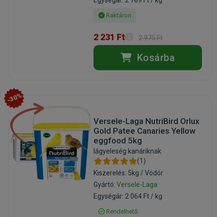
Egységár: 2 789 Ft / kg
Raktáron
2 231 Ft
2 975 Ft
Kosárba
-30%
Versele-Laga NutriBird Orlux
Gold Patee Canaries Yellow
eggfood 5kg
lágyeleség kanáriknak
(1)
Kiszerelés: 5kg / Vödör
Gyártó:
Versele-Laga
Egységár: 2 064 Ft / kg
Rendelhető