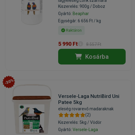
lágyeleség Lórik számára
Kiszerelés: 900g / Doboz
Gyártó:
Beaphar
Egységár: 6 656 Ft / kg
Raktáron
5 990 Ft
8 557 Ft
Kosárba
-30%
Versele-Laga NutriBird Uni
Patee 5kg
eleség rovarevő madaraknak
(2)
Kiszerelés: 5kg / Vödör
Gyártó:
Versele-Laga