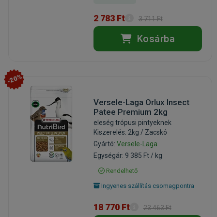
2 783 Ft
3 711 Ft
Kosárba
-20%
Versele-Laga Orlux Insect
Patee Premium 2kg
eleség trópusi pintyeknek
Kiszerelés: 2kg / Zacskó
Gyártó:
Versele-Laga
Egységár: 9 385 Ft / kg
Rendelhető
Ingyenes szállítás csomagpontra
18 770 Ft
23 463 Ft