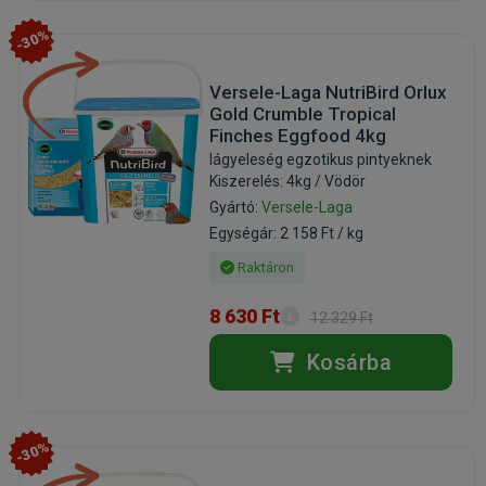
-30%
Versele-Laga NutriBird Orlux
Gold Crumble Tropical
Finches Eggfood 4kg
lágyeleség egzotikus pintyeknek
Kiszerelés: 4kg / Vödör
Gyártó:
Versele-Laga
Egységár: 2 158 Ft / kg
Raktáron
8 630 Ft
12 329 Ft
Kosárba
-30%