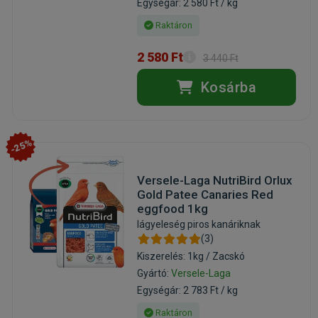
Egységár: 2 580 Ft / kg
Raktáron
2 580 Ft
3 440 Ft
Kosárba
-25%
Versele-Laga NutriBird Orlux
Gold Patee Canaries Red
eggfood 1kg
lágyeleség piros kanáriknak
(3)
Kiszerelés: 1kg / Zacskó
Gyártó:
Versele-Laga
Egységár: 2 783 Ft / kg
Raktáron