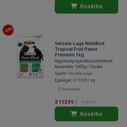
Kosárba
-25%
Versele-Laga NutriBird
Tropical Fruit Patee
Premium 1kg
lágyeleség egzotikus pintyeknek
Kiszerelés: 1000g / Zacskó
Gyártó:
Versele-Laga
Egységár: 3 113 Ft / kg
Rendelhető
3 113 Ft
4 151 Ft
Kosárba