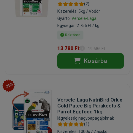
(2)
Kiszerelés: 5kg / Vödör
Gyártó:
Versele-Laga
Egységár: 2 756 Ft / kg
Raktáron
13 780 Ft
19 686 Ft
Kosárba
-25%
Versele-Laga NutriBird Orlux
Gold Patee Big Parakeets &
Parrot Eggfood 1kg
lágyeleség nagypapagájoknak
(1)
Kiszerelés: 1000g / Zacskó