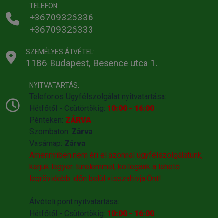
TELEFON:
+36709326336
+36709326333
SZEMÉLYES ÁTVÉTEL:
1186 Budapest, Besence utca 1.
NYITVATARTÁS:
Telefonos Ügyfélszolgálat nyitvatartása:
Hétfőtől - Csütörtökig:
10:00 - 16:00
Pénteken:
ZÁRVA
Szombaton:
Zárva
Vasárnap:
Zárva
Amennyiben nem éri el azonnal ügyfélszolgálatunk,
kérjük legyen türelemmel, kollégánk a lehető
legrövidebb időn belül visszahivja Önt!
Átvételi pont nyitvatartása:
Hétfőtől - Csütörtökig:
10:00 - 16:00