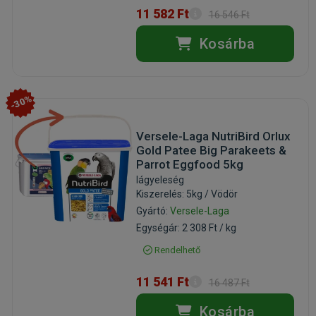
11 582 Ft
16 546 Ft
Kosárba
-30%
Versele-Laga NutriBird Orlux
Gold Patee Big Parakeets &
Parrot Eggfood 5kg
lágyeleség
Kiszerelés: 5kg / Vödör
Gyártó:
Versele-Laga
Egységár: 2 308 Ft / kg
Rendelhető
11 541 Ft
16 487 Ft
Kosárba