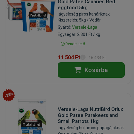
Gold Patee Canaries Red
eggfood 5kg
lágyeleség piros kanáriknak
Kiszerelés: 5kg / Vödör
Gyártó:
Versele-Laga
Egységár: 2 301 Ft / kg
Rendelhető
11 504 Ft
16 434 Ft
Kosárba
-25%
Versele-Laga NutriBird Orlux
Gold Patee Parakeets and
Small Parrots 1kg
lágyeleség hullámos papagájoknak
Kiszerelés: 1kg / Zacskó