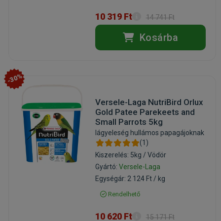
10 319 Ft
14 741 Ft
Kosárba
-30%
Versele-Laga NutriBird Orlux
Gold Patee Parekeets and
Small Parrots 5kg
lágyeleség hullámos papagájoknak
(1)
Kiszerelés: 5kg / Vödör
Gyártó:
Versele-Laga
Egységár: 2 124 Ft / kg
Rendelhető
10 620 Ft
15 171 Ft