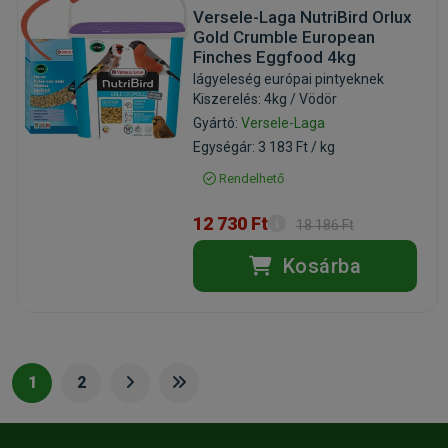
Versele-Laga NutriBird Orlux
Gold Crumble European
Finches Eggfood 4kg
lágyeleség európai pintyeknek
Kiszerelés: 4kg / Vödör
Gyártó:
Versele-Laga
Egységár: 3 183 Ft / kg
Rendelhető
12 730 Ft
18 186 Ft
Kosárba
1
2