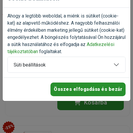
-30%
Ahogy a legtöbb weboldal, a miénk is sütiket (cookie-
kat) az alapvető működéshez. A nagyobb felhasználói
Versele-Laga NutriBird Orlux
élmény érdekében marketing jellegű sütiket (cookie-kat)
Gold Crumble Big Parakeets
engedélyezhet. A böngészés folytatásával Ön hozzájárul
& Parrots Eggfood 4kg
a sütik használatához és elfogadja az
Adatkezelési
lágyeleség
tájékoztatóban
foglaltakat.
Kiszerelés: 4kg / Vödör
Gyártó:
Versele-Laga
Süti beállítások
Egységár: 2 526 Ft / kg
Rendelhető
Összes elfogadása és bezár
10 105 Ft
14 436 Ft
Kosárba
-25%