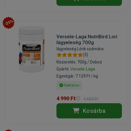
-25%
Versele-Laga NutriBird Lori
lágyeleség 700g
lágyeleség Lórik számára
(3)
Kiszerelés: 700g / Doboz
Gyártó:
Versele-Laga
Egységár: 7 129 Ft / kg
Raktáron
4 990 Ft
6 653 Ft
Kosárba