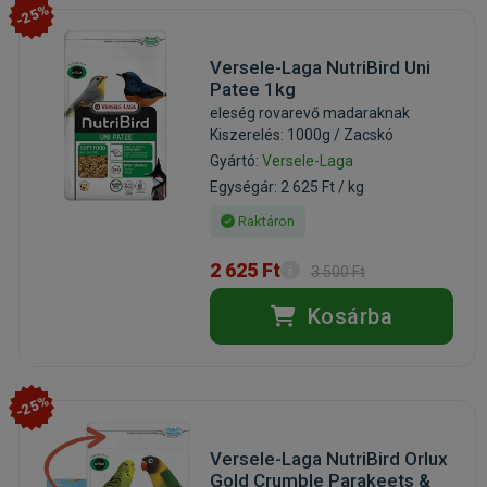
-25%
Versele-Laga NutriBird Uni
Patee 1kg
eleség rovarevő madaraknak
Kiszerelés: 1000g / Zacskó
Gyártó:
Versele-Laga
Egységár: 2 625 Ft / kg
Raktáron
2 625 Ft
3 500 Ft
Kosárba
-25%
Versele-Laga NutriBird Orlux
Gold Crumble Parakeets &