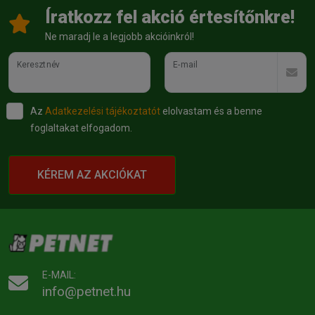
Íratkozz fel akció értesítőnkre!
Ne maradj le a legjobb akcióinkról!
Keresztnév
E-mail
Az
Adatkezelési tájékoztatót
elolvastam és a benne
foglaltakat elfogadom.
KÉREM AZ AKCIÓKAT
E-MAIL:
info@petnet.hu