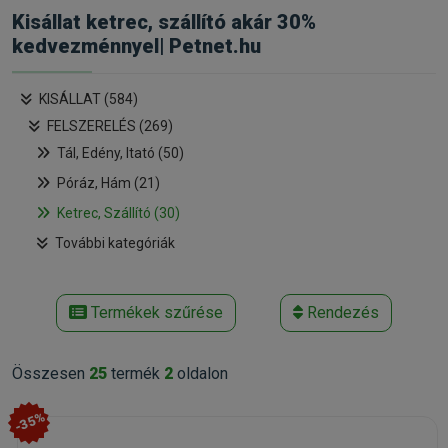
Kisállat ketrec, szállító akár 30%
kedvezménnyel| Petnet.hu
KISÁLLAT (584)
FELSZERELÉS (269)
Tál, Edény, Itató (50)
Póráz, Hám (21)
Ketrec, Szállító (30)
További kategóriák
Termékek szűrése
Rendezés
Összesen
25
termék
2
oldalon
-35%