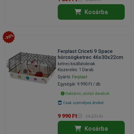
Kosárba
-30%
Ferplast Criceti 9 Space
hörcsögketrec 46x30x22cm
ketrec kisállatoknak
Kiszerelés: 1 Darab
Gyártó:
Ferplast
Egységár: 9 990 Ft / db
Raktáron, utolsó darabok
Csak személyes átvétel
9 990 Ft
14 271 Ft
Kosárba