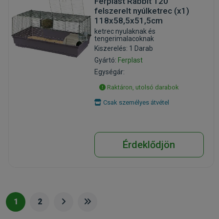
Ferplast Rabbit 120
felszerelt nyúlketrec (x1)
118x58,5x51,5cm
ketrec nyulaknak és
tengerimalacoknak
Kiszerelés: 1 Darab
Gyártó:
Ferplast
Egységár:
Raktáron, utolsó darabok
Csak személyes átvétel
Érdeklődjön
1
2