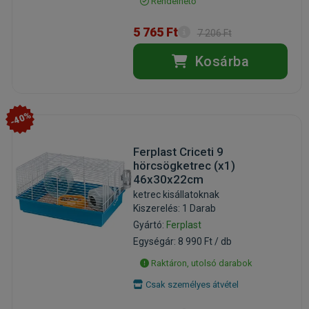
Rendelhető
5 765 Ft
7 206 Ft
Kosárba
-40%
Ferplast Criceti 9
hörcsögketrec (x1)
46x30x22cm
ketrec kisállatoknak
Kiszerelés: 1 Darab
Gyártó:
Ferplast
Egységár: 8 990 Ft / db
Raktáron, utolsó darabok
Csak személyes átvétel