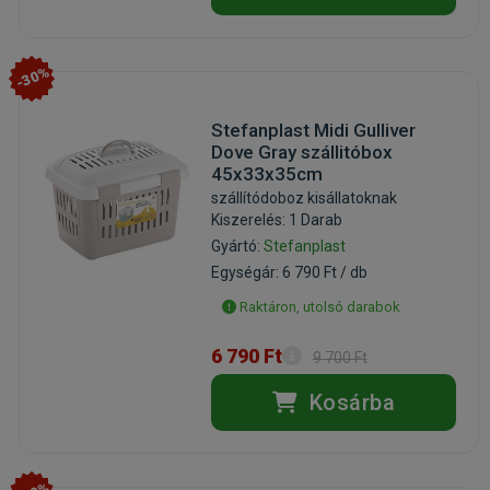
-30%
Stefanplast Midi Gulliver
Dove Gray szállitóbox
45x33x35cm
szállítódoboz kisállatoknak
Kiszerelés: 1 Darab
Gyártó:
Stefanplast
Egységár: 6 790 Ft / db
Raktáron, utolsó darabok
6 790 Ft
9 700 Ft
Kosárba