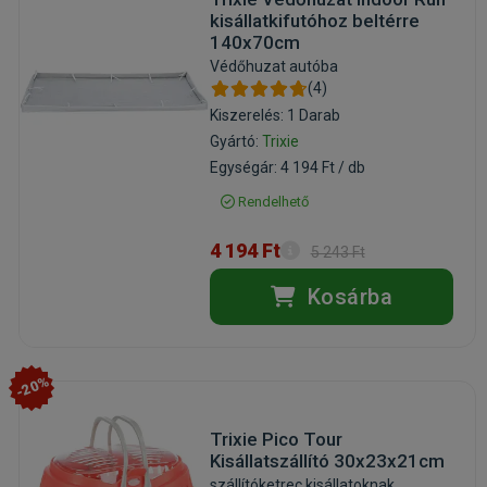
kisállatkifutóhoz beltérre
140x70cm
Védőhuzat autóba
(4)
Kiszerelés: 1 Darab
Gyártó:
Trixie
Egységár: 4 194 Ft / db
Rendelhető
4 194 Ft
5 243 Ft
Kosárba
-20%
Trixie Pico Tour
Kisállatszállító 30x23x21cm
szállítóketrec kisállatoknak