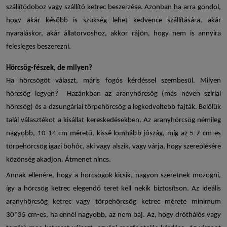
szállítódoboz
vagy
szállító ketrec
beszerzése. Azonban ha arra gondol,
hogy akár később is szükség lehet kedvence szállítására, akár
nyaraláskor, akár állatorvoshoz, akkor rájön, hogy nem is annyira
felesleges beszerezni.
Hörcsög-fészek, de milyen?
Ha hörcsögöt választ, máris fogós kérdéssel szembesül. Milyen
hörcsög legyen? Hazánkban az aranyhörcsög (más néven szíriai
hörcsög) és a dzsungáriai törpehörcsög a legkedveltebb fajták. Belőlük
talál választékot a kisállat kereskedésekben. Az aranyhörcsög némileg
nagyobb, 10-14 cm méretű, kissé lomhább jószág, míg az 5-7 cm-es
törpehörcsög igazi bohóc, aki vagy alszik, vagy várja, hogy szereplésére
közönség akadjon. Átmenet nincs.
Annak ellenére, hogy a hörcsögök kicsik, nagyon szeretnek mozogni,
így a
hörcsög ketrec
elegendő teret kell nekik biztosítson. Az ideális
aranyhörcsög ketrec
vagy
törpehörcsög ketrec mérete
minimum
30*35 cm-es, ha ennél nagyobb, az nem baj. Az, hogy dróthálós vagy