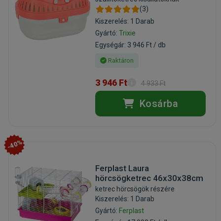
(3)
Kiszerelés: 1 Darab
Gyártó:
Trixie
Egységár: 3 946 Ft / db
Raktáron
3 946 Ft
4 933 Ft
Kosárba
-40%
Ferplast Laura
hörcsögketrec 46x30x38cm
ketrec hörcsögök részére
Kiszerelés: 1 Darab
Gyártó:
Ferplast