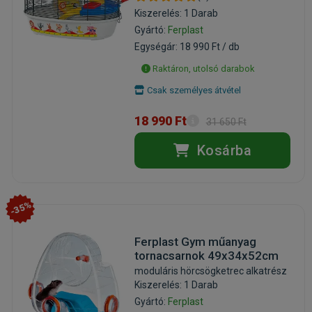
Kiszerelés: 1 Darab
Gyártó:
Ferplast
Egységár: 18 990 Ft / db
Raktáron, utolsó darabok
Csak személyes átvétel
18 990 Ft
31 650 Ft
Kosárba
-35%
Ferplast Gym műanyag
tornacsarnok 49x34x52cm
moduláris hörcsögketrec alkatrész
Kiszerelés: 1 Darab
Gyártó:
Ferplast