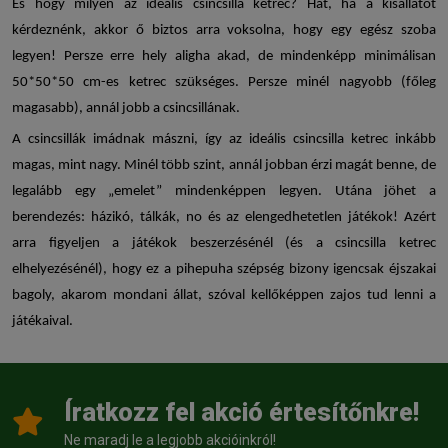
És hogy milyen az ideális
csincsilla ketrec
? Hát, ha a kisállatot
kérdeznénk, akkor ő biztos arra voksolna, hogy egy egész szoba
legyen! Persze erre hely aligha akad, de mindenképp minimálisan
50*50*50 cm-es ketrec szükséges. Persze minél nagyobb (főleg
magasabb), annál jobb a csincsillának.
A csincsillák imádnak mászni, így az ideális csincsilla ketrec inkább
magas, mint nagy. Minél több szint, annál jobban érzi magát benne, de
legalább egy „emelet” mindenképpen legyen. Utána jöhet a
berendezés: házikó, tálkák, no és az elengedhetetlen játékok! Azért
arra figyeljen a játékok beszerzésénél (és a csincsilla ketrec
elhelyezésénél), hogy ez a pihepuha szépség bizony igencsak éjszakai
bagoly, akarom mondani állat, szóval kellőképpen zajos tud lenni a
játékaival.
Íratkozz fel akció értesítőnkre!
Ne maradj le a legjobb akcióinkról!