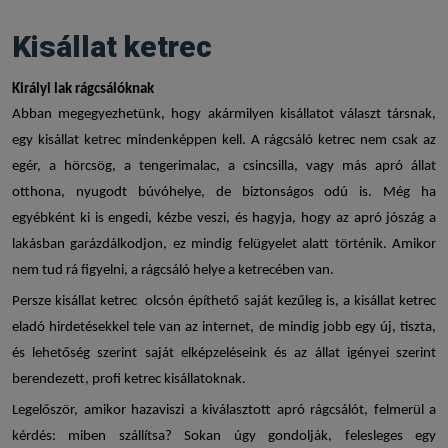
Kisállat ketrec
Királyi lak rágcsálóknak
Abban megegyezhetünk, hogy akármilyen kisállatot választ társnak,
egy
kisállat ketrec
mindenképpen kell. A
rágcsáló ketrec
nem csak az
egér, a hörcsög, a tengerimalac, a csincsilla, vagy más apró állat
otthona, nyugodt búvóhelye, de biztonságos odú is. Még ha
egyébként ki is engedi, kézbe veszi, és hagyja, hogy az apró jószág a
lakásban garázdálkodjon, ez mindig felügyelet alatt történik. Amikor
nem tud rá figyelni, a rágcsáló helye a ketrecében van.
Persze
kisállat ketrec olcsón
építhető saját kezűleg is, a
kisállat ketrec
eladó
hirdetésekkel tele van az internet, de mindig jobb egy új, tiszta,
és lehetőség szerint saját elképzeléseink és az állat igényei szerint
berendezett, profi
ketrec kisállatoknak
.
Legelőször, amikor hazaviszi a kiválasztott apró rágcsálót, felmerül a
kérdés: miben szállítsa? Sokan úgy gondolják, felesleges egy