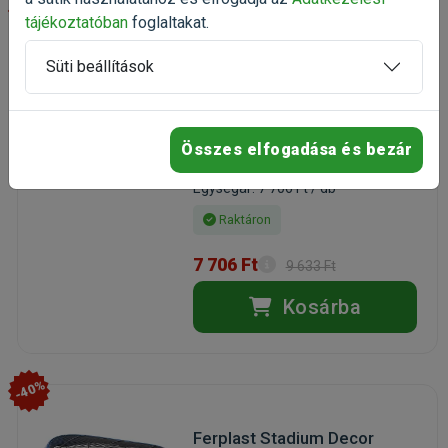
-20%
tájékoztatóban
foglaltakat.
Trixie Midi-Capri
Süti beállítások
Kutyaszállító Kék
44x33x32cm
szállítódoboz kisállatoknak
Kiszerelés: 1 Darab
Összes elfogadása és bezár
Gyártó:
Trixie
Egységár: 7 706 Ft / db
Raktáron
7 706 Ft
9 633 Ft
Kosárba
-40%
Ferplast Stadium Decor