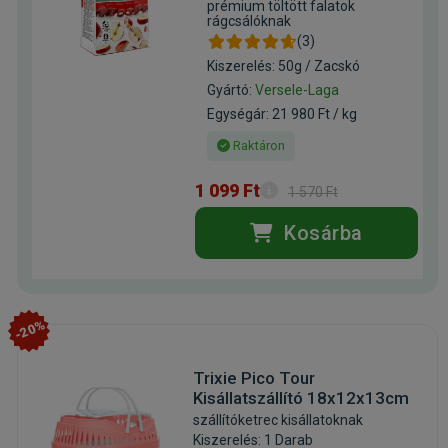
prémium töltött falatok
rágcsálóknak
(3)
Kiszerelés: 50g / Zacskó
Gyártó:
Versele-Laga
Egységár: 21 980 Ft / kg
Raktáron
1 099 Ft
1 570 Ft
Kosárba
-20%
Trixie Pico Tour
Kisállatszállító 18x12x13cm
szállítóketrec kisállatoknak
Kiszerelés: 1 Darab