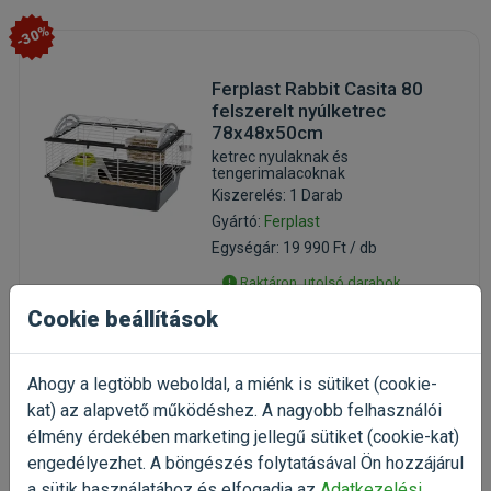
-30%
Ferplast Rabbit Casita 80
felszerelt nyúlketrec
78x48x50cm
ketrec nyulaknak és
tengerimalacoknak
Kiszerelés: 1 Darab
Gyártó:
Ferplast
Egységár: 19 990 Ft / db
Raktáron, utolsó darabok
Cookie beállítások
Csak személyes átvétel
19 990 Ft
28 557 Ft
Ahogy a legtöbb weboldal, a miénk is sütiket (cookie-
Kosárba
kat) az alapvető működéshez. A nagyobb felhasználói
élmény érdekében marketing jellegű sütiket (cookie-kat)
engedélyezhet. A böngészés folytatásával Ön hozzájárul
a sütik használatához és elfogadja az
Adatkezelési