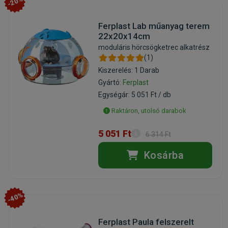
-20%
Ferplast Lab műanyag terem
22x20x14cm
moduláris hörcsögketrec alkatrész
(1)
Kiszerelés: 1 Darab
Gyártó:
Ferplast
Egységár: 5 051 Ft / db
Raktáron, utolsó darabok
5 051 Ft
6 314 Ft
Kosárba
-40%
Ferplast Paula felszerelt