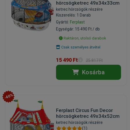
hörcsögketrec 49x34x33cm
ketrec hörcsögök részére
Kiszerelés: 1 Darab
Gyártó:
Ferplast
Egységár: 15 490 Ft / db
Raktáron, utolsó darabok
Csak személyes átvétel
15 490 Ft
25 817 Ft
Kosárba
-40%
Ferplast Circus Fun Decor
hörcsögketrec 49x34x52cm
ketrec hörcsögök részére
(1)