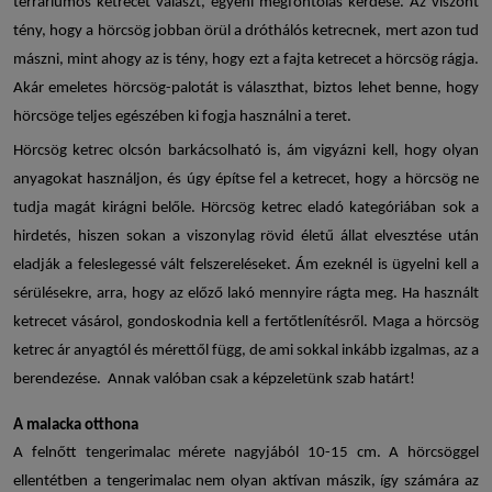
terráriumos ketrecet választ, egyéni megfontolás kérdése. Az viszont
tény, hogy a hörcsög jobban örül a dróthálós ketrecnek, mert azon tud
mászni, mint ahogy az is tény, hogy ezt a fajta ketrecet a hörcsög rágja.
Akár emeletes hörcsög-palotát is választhat, biztos lehet benne, hogy
hörcsöge teljes egészében ki fogja használni a teret.
Hörcsög ketrec olcsón
barkácsolható is, ám vigyázni kell, hogy olyan
anyagokat használjon, és úgy építse fel a ketrecet, hogy a hörcsög ne
tudja magát kirágni belőle.
Hörcsög ketrec eladó
kategóriában sok a
hirdetés, hiszen sokan a viszonylag rövid életű állat elvesztése után
eladják a feleslegessé vált felszereléseket. Ám ezeknél is ügyelni kell a
sérülésekre, arra, hogy az előző lakó mennyire rágta meg. Ha használt
ketrecet vásárol, gondoskodnia kell a fertőtlenítésről. Maga a
hörcsög
ketrec ár
anyagtól és mérettől függ, de ami sokkal inkább izgalmas, az a
berendezése. Annak valóban csak a képzeletünk szab határt!
A malacka otthona
A felnőtt tengerimalac mérete nagyjából 10-15 cm. A hörcsöggel
ellentétben a tengerimalac nem olyan aktívan mászik, így számára az