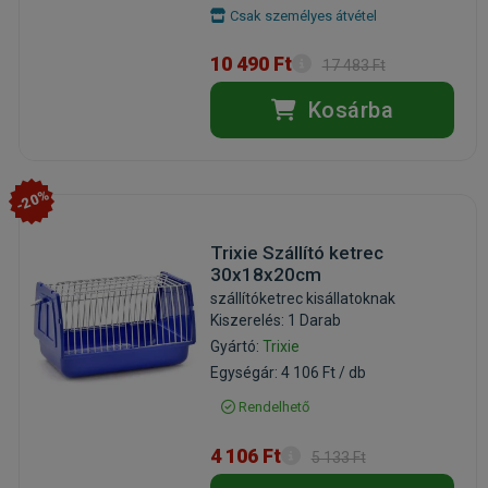
Csak személyes átvétel
10 490 Ft
17 483 Ft
Kosárba
-20%
Trixie Szállító ketrec
30x18x20cm
szállítóketrec kisállatoknak
Kiszerelés: 1 Darab
Gyártó:
Trixie
Egységár: 4 106 Ft / db
Rendelhető
4 106 Ft
5 133 Ft