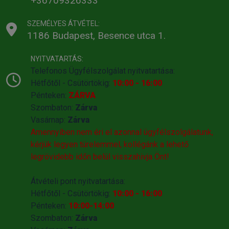
+36709326333
SZEMÉLYES ÁTVÉTEL:
1186 Budapest, Besence utca 1.
NYITVATARTÁS:
Telefonos Ügyfélszolgálat nyitvatartása:
Hétfőtől - Csütörtökig:
10:00 - 16:00
Pénteken:
ZÁRVA
Szombaton:
Zárva
Vasárnap:
Zárva
Amennyiben nem éri el azonnal ügyfélszolgálatunk,
kérjük legyen türelemmel, kollégánk a lehető
legrövidebb időn belül visszahivja Önt!
Átvételi pont nyitvatartása:
Hétfőtől - Csütörtökig:
10:00 - 16:00
Pénteken:
10:00-14:00
Szombaton:
Zárva