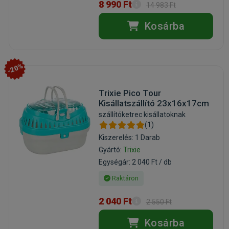
8 990 Ft
14 983 Ft
Kosárba
-20%
Trixie Pico Tour
Kisállatszállító 23x16x17cm
szállítóketrec kisállatoknak
(1)
Kiszerelés: 1 Darab
Gyártó:
Trixie
Egységár: 2 040 Ft / db
Raktáron
2 040 Ft
2 550 Ft
Kosárba