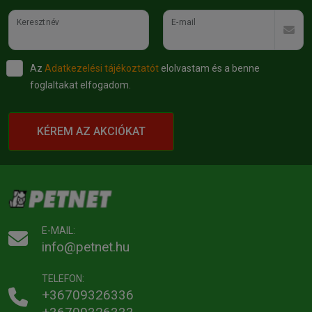
Keresztnév
E-mail
Az
Adatkezelési tájékoztatót
elolvastam és a benne
foglaltakat elfogadom.
KÉREM AZ AKCIÓKAT
E-MAIL:
info@petnet.hu
TELEFON:
+36709326336