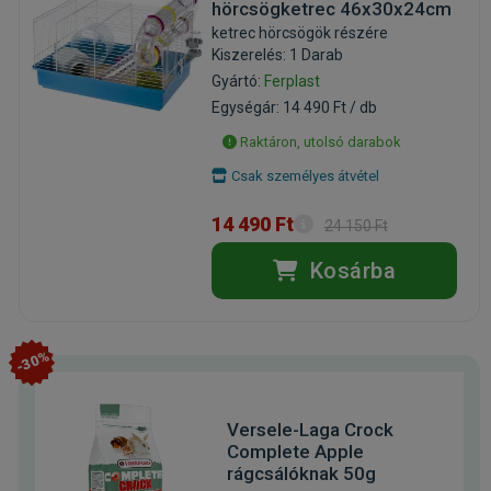
hörcsögketrec 46x30x24cm
ketrec hörcsögök részére
Kiszerelés: 1 Darab
Gyártó:
Ferplast
Egységár: 14 490 Ft / db
Raktáron, utolsó darabok
Csak személyes átvétel
14 490 Ft
24 150 Ft
Kosárba
-30%
Versele-Laga Crock
Complete Apple
rágcsálóknak 50g