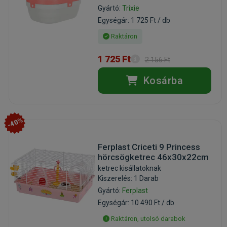
Gyártó:
Trixie
Egységár: 1 725 Ft / db
Raktáron
1 725 Ft
2 156 Ft
Kosárba
-40%
Ferplast Criceti 9 Princess
hörcsögketrec 46x30x22cm
ketrec kisállatoknak
Kiszerelés: 1 Darab
Gyártó:
Ferplast
Egységár: 10 490 Ft / db
Raktáron, utolsó darabok