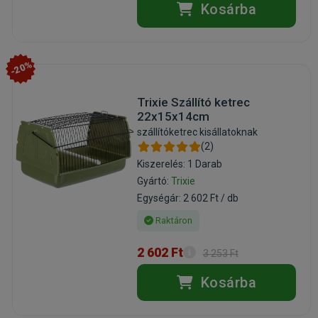
Kosárba
-20%
Trixie Szállító ketrec
22x15x14cm
szállítóketrec kisállatoknak
(2)
Kiszerelés: 1 Darab
Gyártó:
Trixie
Egységár: 2 602 Ft / db
Raktáron
2 602 Ft
3 253 Ft
Kosárba