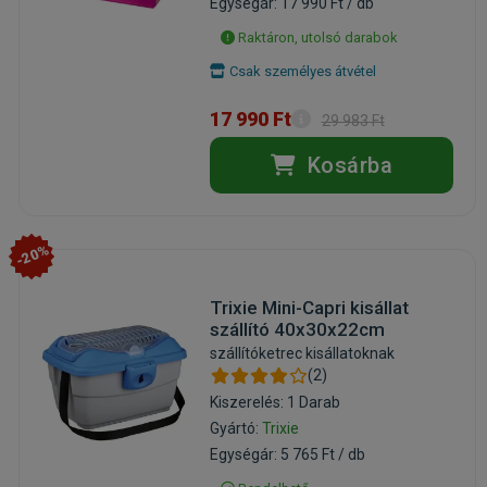
Egységár: 17 990 Ft / db
Raktáron, utolsó darabok
Csak személyes átvétel
17 990 Ft
29 983 Ft
Kosárba
-20%
Trixie Mini-Capri kisállat
szállító 40x30x22cm
szállítóketrec kisállatoknak
(2)
Kiszerelés: 1 Darab
Gyártó:
Trixie
Egységár: 5 765 Ft / db