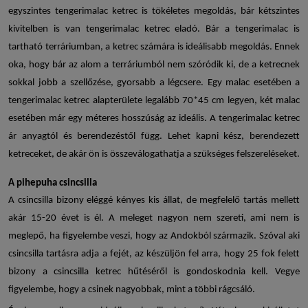
egyszintes tengerimalac ketrec is tökéletes megoldás, bár kétszintes
kivitelben is
van
tengerimalac ketrec eladó
. Bár a tengerimalac is
tartható terráriumban, a ketrec számára is ideálisabb megoldás. Ennek
oka, hogy bár az alom a terráriumból nem szóródik ki, de a ketrecnek
sokkal jobb a szellőzése, gyorsabb a légcsere. Egy malac esetében a
tengerimalac ketrec
alapterülete legalább 70*45 cm legyen, két malac
esetében már egy méteres hosszúság az ideális. A
tengerimalac ketrec
ár
anyagtól és berendezéstől függ. Lehet kapni kész, berendezett
ketreceket, de akár ön is összeválogathatja a szükséges felszereléseket.
A pihepuha csincsilla
A csincsilla bizony eléggé kényes kis állat, de megfelelő tartás mellett
akár 15-20 évet is él. A meleget nagyon nem szereti, ami nem is
meglepő, ha figyelembe veszi, hogy az Andokból származik. Szóval aki
csincsilla tartásra adja a fejét, az készüljön fel arra, hogy 25 fok felett
bizony a
csincsilla ketrec
hűtéséről is gondoskodnia kell. Vegye
figyelembe, hogy a csinek nagyobbak, mint a többi rágcsáló.