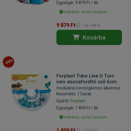
Egységár: 9 879 Ft / db
Raktáron, utolsó darabok
9 879 Ft
15 198 Ft
Kosárba
-30%
Ferplast Tube Line U Turn
íves visszafordító cső 6cm
moduláris hörcsögketrec alkatrész
Kiszerelés: 1 Darab
Gyártó:
Ferplast
Egységár: 1 809 Ft / db
Raktáron, utolsó darabok
1 809 Ft
2 584 Ft