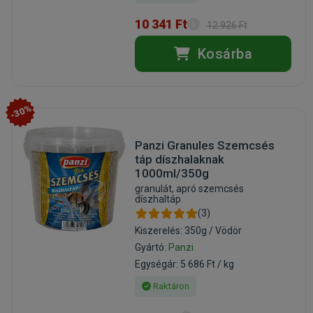
10 341 Ft
12 926 Ft
Kosárba
-30%
Panzi Granules Szemcsés
táp díszhalaknak
1000ml/350g
granulát, apró szemcsés
díszhaltáp
(3)
Kiszerelés: 350g / Vödör
Gyártó:
Panzi
Egységár: 5 686 Ft / kg
Raktáron