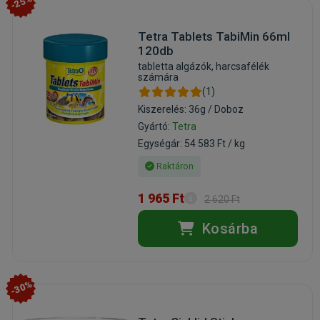
-25%
Tetra Tablets TabiMin 66ml
120db
tabletta algázók, harcsafélék
számára
(1)
Kiszerelés: 36g / Doboz
Gyártó:
Tetra
Egységár: 54 583 Ft / kg
Raktáron
1 965 Ft
2 620 Ft
Kosárba
-30%