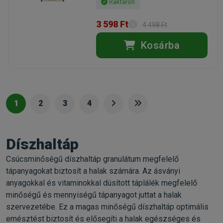
Raktáron
3 598 Ft
4 498 Ft
Kosárba
1
2
3
4
Díszhaltáp
Csúcsminőségű díszhaltáp granulátum megfelelő
tápanyagokat biztosít a halak számára. Az ásványi
anyagokkal és vitaminokkal dúsított táplálék megfelelő
minőségű és mennyiségű tápanyagot juttat a halak
szervezetébe. Ez a magas minőségű díszhaltáp optimális
emésztést biztosít és elősegíti a halak egészséges és