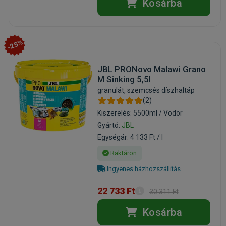
Kosárba
-25%
JBL PRONovo Malawi Grano
M Sinking 5,5l
granulát, szemcsés díszhaltáp
(2)
Kiszerelés: 5500ml / Vödör
Gyártó:
JBL
Egységár: 4 133 Ft / l
Raktáron
Ingyenes házhozszállítás
22 733 Ft
30 311 Ft
Kosárba