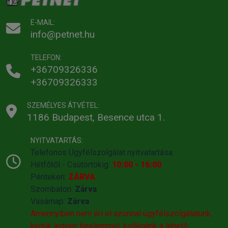
E-MAIL:
info@petnet.hu
TELEFON:
+36709326336
+36709326333
SZEMÉLYES ÁTVÉTEL:
1186 Budapest, Besence utca 1.
NYITVATARTÁS:
Telefonos Ügyfélszolgálat nyitvatartása:
Hétfőtől - Csütörtökig:
10:00 - 16:00
Pénteken:
ZÁRVA
Szombaton:
Zárva
Vasárnap:
Zárva
Amennyiben nem éri el azonnal ügyfélszolgálatunk,
kérjük legyen türelemmel, kollégánk a lehető