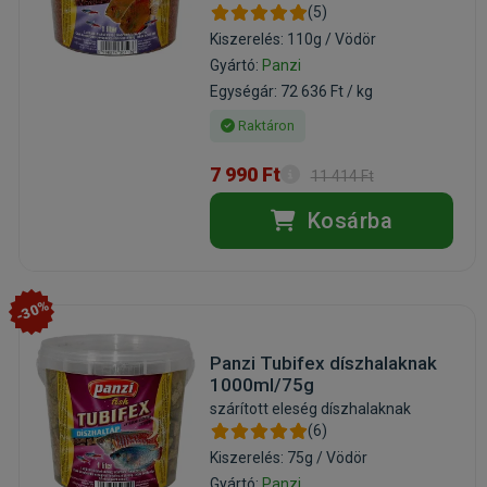
(5)
Kiszerelés: 110g / Vödör
Gyártó:
Panzi
Egységár: 72 636 Ft / kg
Raktáron
7 990 Ft
11 414 Ft
Kosárba
-30%
Panzi Tubifex díszhalaknak
1000ml/75g
szárított eleség díszhalaknak
(6)
Kiszerelés: 75g / Vödör
Gyártó:
Panzi