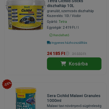
Tetra Cichlid Sticks
díszhaltáp 10L
granulát, szemcsés díszhaltáp
Kiszerelés: 10l / Vödör
Gyártó:
Tetra
Egységár: 2 419 Ft / l
Rendelhető
Ingyenes házhozszállítás
24 185 Ft
34 550 Ft
Kosárba
-25%
Sera Cichlid Malawi Granules
1000ml
Malawi tavi növényevő sügéreleség