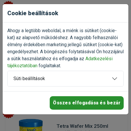
-20%
Cookie beállítások
JBL PRONovo Bel Grano S
Sinking 250ml CLICK
Ahogy a legtöbb weboldal, a miénk is sütiket (cookie-
granulát, szemcsés díszhaltáp
kat) az alapvető működéshez. A nagyobb felhasználói
Kiszerelés: 250ml / Doboz
élmény érdekében marketing jellegű sütiket (cookie-kat)
Gyártó:
JBL
engedélyezhet. A böngészés folytatásával Ön hozzájárul
Egységár: 14 044 Ft / l
a sütik használatához és elfogadja az
Adatkezelési
Raktáron
tájékoztatóban
foglaltakat.
3 511 Ft
4 389 Ft
Süti beállítások
Kosárba
Összes elfogadása és bezár
-25%
Tetra Wafer Mix 250ml