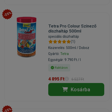
-25%
Tetra Pro Colour Színező
díszhaltáp 500ml
speciális díszhaltáp
(1)
Kiszerelés: 500ml / Doboz
Gyártó:
Tetra
Egységár: 9 790 Ft / l
Raktáron
4 895 Ft
6 527 Ft
Kosárba
-25%