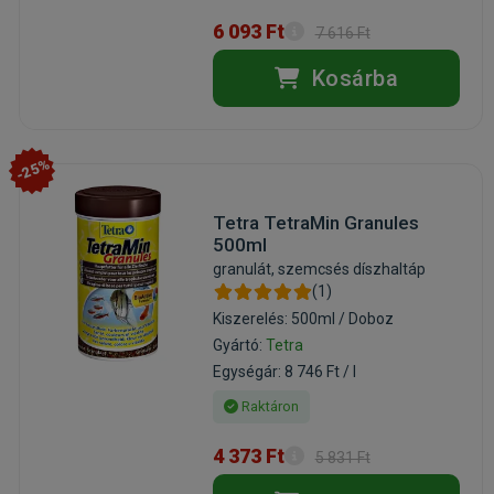
6 093 Ft
7 616 Ft
Kosárba
-25%
Tetra TetraMin Granules
500ml
granulát, szemcsés díszhaltáp
(1)
Kiszerelés: 500ml / Doboz
Gyártó:
Tetra
Egységár: 8 746 Ft / l
Raktáron
4 373 Ft
5 831 Ft