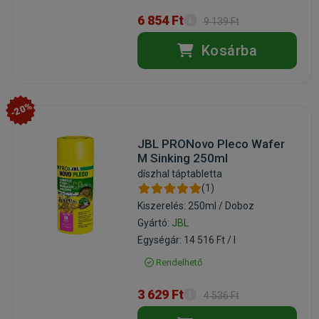
6 854 Ft
9 139 Ft
Kosárba
-20%
JBL PRONovo Pleco Wafer
M Sinking 250ml
díszhal táptabletta
(1)
Kiszerelés: 250ml / Doboz
Gyártó:
JBL
Egységár: 14 516 Ft / l
Rendelhető
3 629 Ft
4 536 Ft