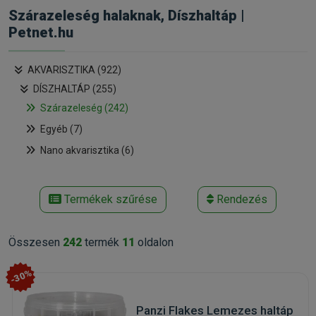
Szárazeleség halaknak, Díszhaltáp |
Petnet.hu
AKVARISZTIKA (922)
DÍSZHALTÁP (255)
Szárazeleség (242)
Egyéb (7)
Nano akvarisztika (6)
Termékek szűrése
Rendezés
Összesen
242
termék
11
oldalon
-30%
Panzi Flakes Lemezes haltáp