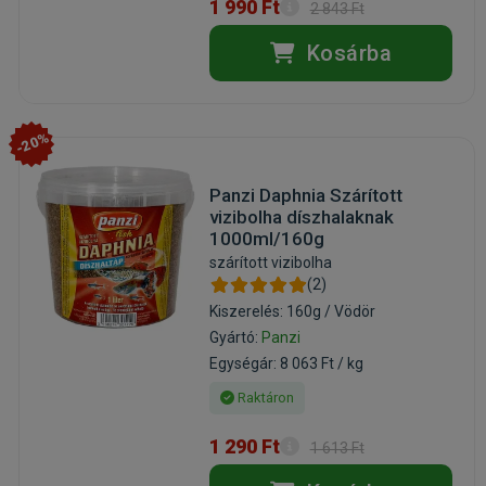
1 990 Ft
2 843 Ft
Kosárba
-20%
Panzi Daphnia Szárított
vizibolha díszhalaknak
1000ml/160g
szárított vizibolha
(2)
Kiszerelés: 160g / Vödör
Gyártó:
Panzi
Egységár: 8 063 Ft / kg
Raktáron
1 290 Ft
1 613 Ft