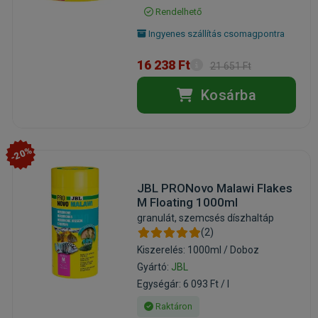
Rendelhető
Ingyenes szállítás csomagpontra
16 238 Ft
21 651 Ft
Kosárba
-20%
JBL PRONovo Malawi Flakes
M Floating 1000ml
granulát, szemcsés díszhaltáp
(2)
Kiszerelés: 1000ml / Doboz
Gyártó:
JBL
Egységár: 6 093 Ft / l
Raktáron