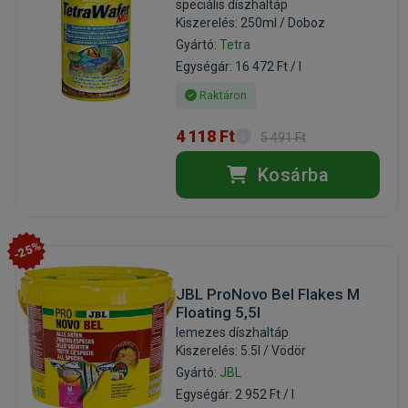
speciális díszhaltáp
Kiszerelés: 250ml / Doboz
Gyártó:
Tetra
Egységár: 16 472 Ft / l
Raktáron
4 118 Ft
5 491 Ft
Kosárba
-25%
JBL ProNovo Bel Flakes M
Floating 5,5l
lemezes díszhaltáp
Kiszerelés: 5.5l / Vödör
Gyártó:
JBL
Egységár: 2 952 Ft / l