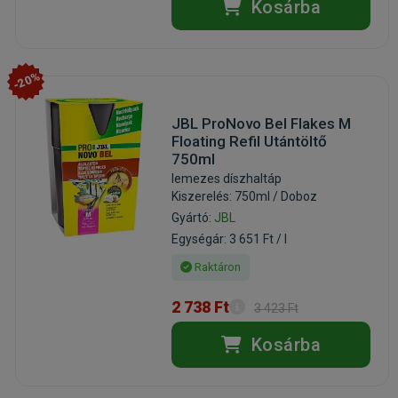
Kosárba
-20%
JBL ProNovo Bel Flakes M
Floating Refil Utántöltő
750ml
lemezes díszhaltáp
Kiszerelés: 750ml / Doboz
Gyártó:
JBL
Egységár: 3 651 Ft / l
Raktáron
2 738 Ft
3 423 Ft
Kosárba