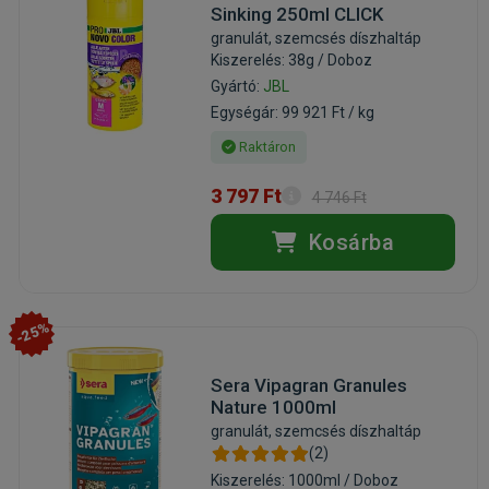
Sinking 250ml CLICK
granulát, szemcsés díszhaltáp
Kiszerelés: 38g / Doboz
Gyártó:
JBL
Egységár: 99 921 Ft / kg
Raktáron
3 797 Ft
4 746 Ft
Kosárba
-25%
Sera Vipagran Granules
Nature 1000ml
granulát, szemcsés díszhaltáp
(2)
Kiszerelés: 1000ml / Doboz