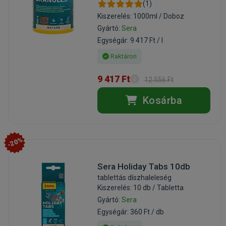
(1)
Kiszerelés: 1000ml / Doboz
Gyártó:
Sera
Egységár: 9 417 Ft / l
Raktáron
9 417 Ft
12 556 Ft
Kosárba
-20%
Sera Holiday Tabs 10db
tablettás díszhaleleség
Kiszerelés: 10 db / Tabletta
Gyártó:
Sera
Egységár: 360 Ft / db