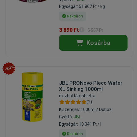
Egységár: 51 867 Ft / kg
Raktáron
3 890 Ft
5 557 Ft
Kosárba
-20%
JBL PRONovo Pleco Wafer
XL Sinking 1000ml
díszhal táptabletta
(2)
Kiszerelés: 1000ml / Doboz
Gyártó:
JBL
Egységár: 10 341 Ft / l
Raktáron