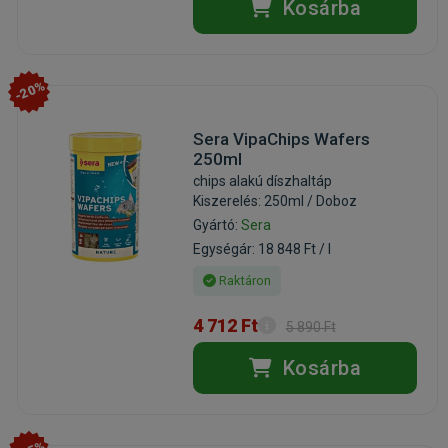
Kosárba
-20%
Sera VipaChips Wafers
250ml
chips alakú díszhaltáp
Kiszerelés: 250ml / Doboz
Gyártó:
Sera
Egységár: 18 848 Ft / l
Raktáron
4 712 Ft
5 890 Ft
Kosárba