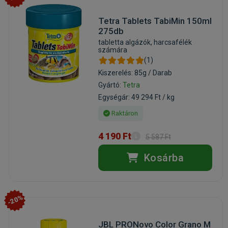
Tetra Tablets TabiMin 150ml
275db
tabletta algázók, harcsafélék
számára
(1)
Kiszerelés: 85g / Darab
Gyártó:
Tetra
Egységár: 49 294 Ft / kg
Raktáron
4 190 Ft
5 587 Ft
Kosárba
-20%
JBL PRONovo Color Grano M