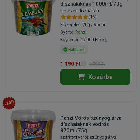
díszhalaknak 1000ml/70g
lemezes díszhaltáp
(16)
Kiszerelés: 70g / Vödör
Gyártó:
Panzi
Egységár: 17 000 Ft / kg
Raktáron
1 190 Ft
1 700 Ft
Kosárba
-30%
Panzi Vörös szúnyoglárva
díszhalaknak vödrös
870ml/75g
szárított vörös szúnyoglárva