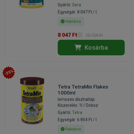
Gyártó:
Sera
Egységár: 8 047 Ft / l
Raktáron
8 047 Ft
10 729 Ft
Kosárba
-25%
Tetra TetraMin Flakes
1000ml
lemezes díszhaltáp
Kiszerelés: 1l / Doboz
Gyártó:
Tetra
Egységár: 6 854 Ft / l
Raktáron