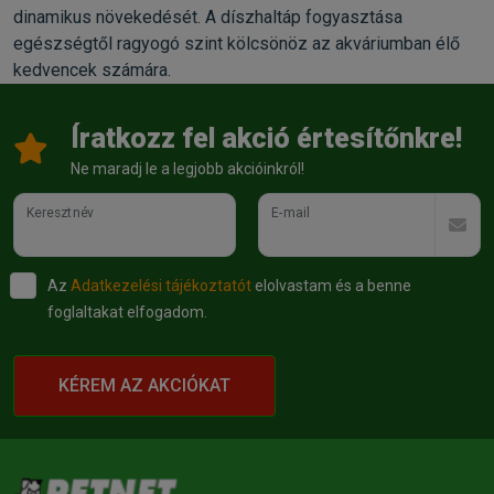
dinamikus növekedését. A díszhaltáp fogyasztása
egészségtől ragyogó szint kölcsönöz az akváriumban élő
kedvencek számára.
Íratkozz fel akció értesítőnkre!
Ne maradj le a legjobb akcióinkról!
Keresztnév
E-mail
Az
Adatkezelési tájékoztatót
elolvastam és a benne
foglaltakat elfogadom.
KÉREM AZ AKCIÓKAT