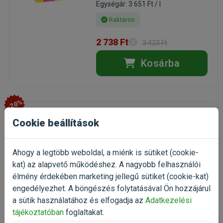
Egységár: 3 651 Ft / l
Raktáron
2 738 Ft
3 423 Ft
Kosárba
-20%
Cookie beállítások
JBL PRONovo Bel Grano S
Sinking 250ml CLICK
granulát, szemcsés díszhaltáp
Ahogy a legtöbb weboldal, a miénk is sütiket (cookie-
Kiszerelés: 250ml / Doboz
kat) az alapvető működéshez. A nagyobb felhasználói
Gyártó:
JBL
élmény érdekében marketing jellegű sütiket (cookie-kat)
Egységár: 14 044 Ft / l
engedélyezhet. A böngészés folytatásával Ön hozzájárul
Raktáron
a sütik használatához és elfogadja az
Adatkezelési
tájékoztatóban
foglaltakat.
3 511 Ft
4 389 Ft