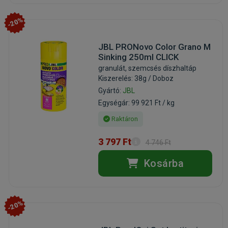
-20%
JBL PRONovo Color Grano M
Sinking 250ml CLICK
granulát, szemcsés díszhaltáp
Kiszerelés: 38g / Doboz
Gyártó:
JBL
Egységár: 99 921 Ft / kg
Raktáron
3 797 Ft
4 746 Ft
Kosárba
-20%