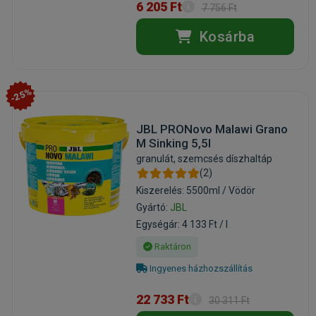
6 205 Ft
7 756 Ft
Kosárba
-25%
JBL PRONovo Malawi Grano
M Sinking 5,5l
granulát, szemcsés díszhaltáp
(2)
Kiszerelés: 5500ml / Vödör
Gyártó:
JBL
Egységár: 4 133 Ft / l
Raktáron
Ingyenes házhozszállítás
22 733 Ft
30 311 Ft