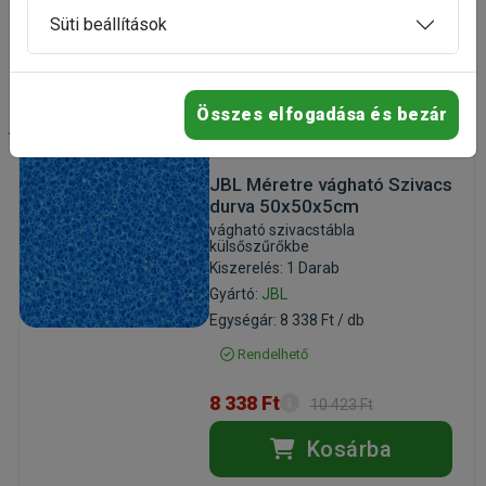
Süti beállítások
Kosárba
Összes elfogadása és bezár
-20%
JBL Méretre vágható Szivacs
durva 50x50x5cm
vágható szivacstábla
külsőszűrőkbe
Kiszerelés: 1 Darab
Gyártó:
JBL
Egységár: 8 338 Ft / db
Rendelhető
8 338 Ft
10 423 Ft
Kosárba