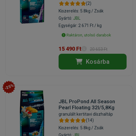
(2)
Kiszerelés: 5.8kg / Zsák
Gyártó:
JBL
Egységár: 2 671 Ft / kg
Raktáron, utolsó darabok
15 490 Ft
20 653 Ft
Kosárba
-25%
JBL ProPond All Season
Pearl Floating 32l/5,8Kg
granulált kertitavi díszhaltáp
(14)
Kiszerelés: 5.8kg / Zsák
Gyártó:
JBL