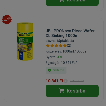
-20%
JBL PRONovo Pleco Wafer
XL Sinking 1000ml
díszhal táptabletta
(2)
Kiszerelés: 1000ml / Doboz
Gyártó:
JBL
Egységár: 10 341 Ft / l
Raktáron
10 341 Ft
12 926 Ft
Kosárba