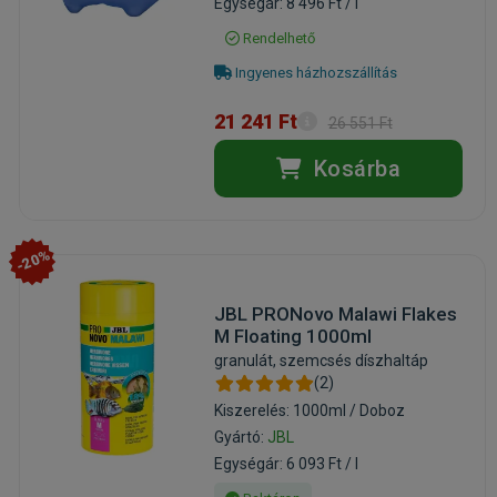
Egységár: 8 496 Ft / l
Rendelhető
Ingyenes házhozszállítás
21 241 Ft
26 551 Ft
Kosárba
-20%
JBL PRONovo Malawi Flakes
M Floating 1000ml
granulát, szemcsés díszhaltáp
(2)
Kiszerelés: 1000ml / Doboz
Gyártó:
JBL
Egységár: 6 093 Ft / l