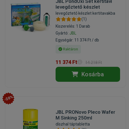
JBL PondOxi Set kertitavi
levegőztető készlet
levegőztető készlet kertitavakba
(1)
Kiszerelés: 1 Darab
Gyártó:
JBL
Egységár: 11 374 Ft / db
Raktáron
11 374 Ft
14 218 Ft
Kosárba
-20%
JBL PRONovo Pleco Wafer
M Sinking 250ml
díszhal táptabletta