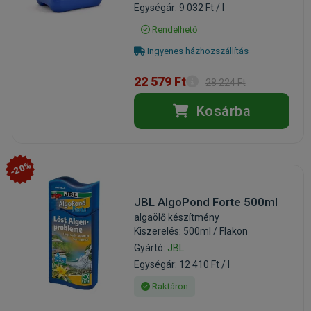
Egységár: 9 032 Ft / l
Rendelhető
Ingyenes házhozszállítás
22 579 Ft
28 224 Ft
Kosárba
-20%
JBL AlgoPond Forte 500ml
algaölő készítmény
Kiszerelés: 500ml / Flakon
Gyártó:
JBL
Egységár: 12 410 Ft / l
Raktáron