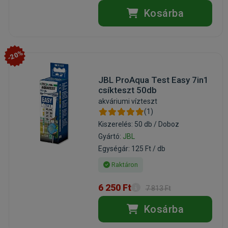
Kosárba
-20%
JBL ProAqua Test Easy 7in1
csíkteszt 50db
akváriumi vízteszt
(1)
Kiszerelés: 50 db / Doboz
Gyártó:
JBL
Egységár: 125 Ft / db
Raktáron
6 250 Ft
7 813 Ft
Kosárba