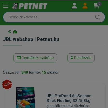
0
JBL webshop | Petnet.hu
Termékek szűrése
Rendezés
Összesen
349
termék
15
oldalon
-25%
JBL ProPond All Season
Stick Floating 32l/5,8kg
granulált kertitavi díszhaltáp