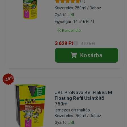
(1)
Kiszerelés: 250ml / Doboz
Gyártó:
JBL
Egységár: 14 516 Ft / l
Rendelhető
3 629 Ft
4 536 Ft
Kosárba
-20%
JBL ProNovo Bel Flakes M
Floating Refil Utántöltő
750ml
lemezes díszhaltáp
Kiszerelés: 750ml / Doboz
Gyártó:
JBL