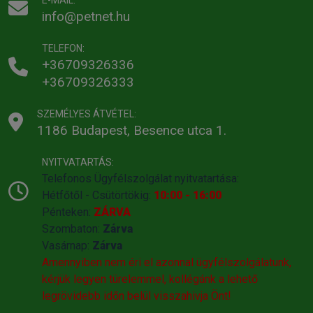
info@petnet.hu
TELEFON:
+36709326336
+36709326333
SZEMÉLYES ÁTVÉTEL:
1186 Budapest, Besence utca 1.
NYITVATARTÁS:
Telefonos Ügyfélszolgálat nyitvatartása:
Hétfőtől - Csütörtökig:
10:00 - 16:00
Pénteken:
ZÁRVA
Szombaton:
Zárva
Vasárnap:
Zárva
Amennyiben nem éri el azonnal ügyfélszolgálatunk,
kérjük legyen türelemmel, kollégánk a lehető
legrövidebb időn belül visszahivja Önt!