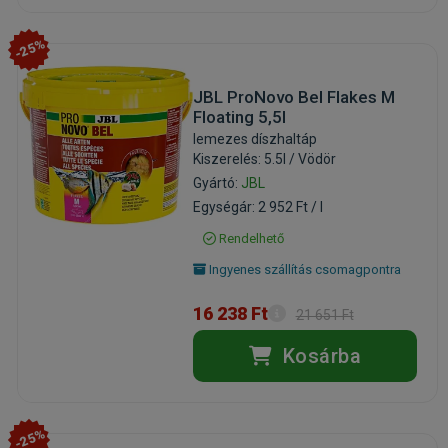
-25%
JBL ProNovo Bel Flakes M
Floating 5,5l
lemezes díszhaltáp
Kiszerelés: 5.5l / Vödör
Gyártó:
JBL
Egységár: 2 952 Ft / l
Rendelhető
Ingyenes szállítás csomagpontra
16 238 Ft
21 651 Ft
Kosárba
-25%