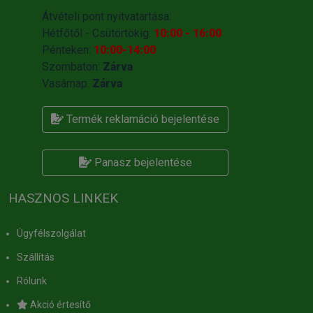
Átvételi pont nyitvatartása:
Hétfőtől - Csütörtökig:
10:00 - 16:00
Pénteken:
10:00-14:00
Szombaton:
Zárva
Vasárnap:
Zárva
Termék reklamáció bejelentése
Panasz bejelentése
HASZNOS LINKEK
Ügyfélszolgálat
Szállítás
Rólunk
Akció értesítő