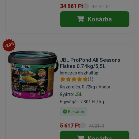
34 961 Ft
43 701 Ft
Kosárba
-20%
JBL ProPond All Seasons
Flakes 0.74kg/5,5L
lemezes díszhaltáp
(1)
Kiszerelés: 0.72kg / Vödör
Gyártó:
JBL
Egységár: 7 801 Ft / kg
Raktáron
5 617 Ft
7 021 Ft
Kosárba