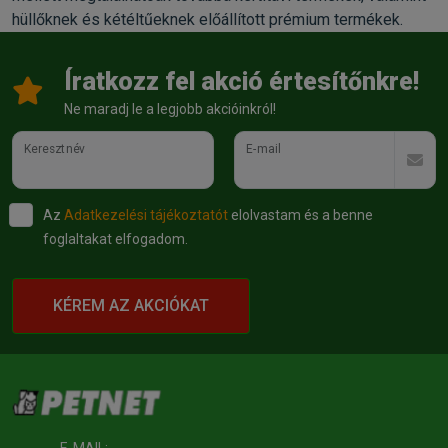
hüllőknek és kétéltűeknek előállított prémium termékek.
Íratkozz fel akció értesítőnkre!
Ne maradj le a legjobb akcióinkról!
Keresztnév
E-mail
Az
Adatkezelési tájékoztatót
elolvastam és a benne
foglaltakat elfogadom.
KÉREM AZ AKCIÓKAT
E-MAIL: