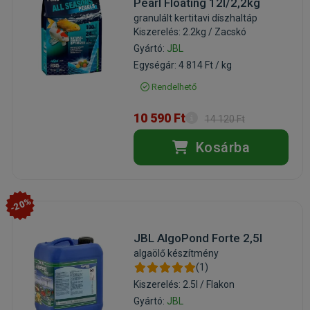
Pearl Floating 12l/2,2kg
granulált kertitavi díszhaltáp
Kiszerelés: 2.2kg / Zacskó
Gyártó:
JBL
Egységár: 4 814 Ft / kg
Rendelhető
10 590 Ft
14 120 Ft
Kosárba
-20%
JBL AlgoPond Forte 2,5l
algaölő készítmény
(1)
Kiszerelés: 2.5l / Flakon
Gyártó:
JBL