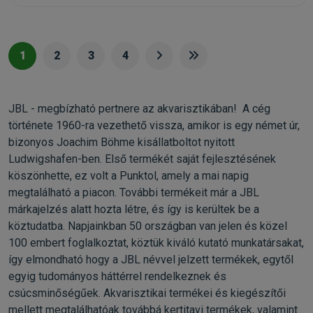
1
2
3
4
JBL - megbízható pertnere az akvarisztikában! A cég
története 1960-ra vezethető vissza, amikor is egy német úr,
bizonyos Joachim Böhme kisállatboltot nyitott
Ludwigshafen-ben. Első termékét saját fejlesztésének
köszönhette, ez volt a Punktol, amely a mai napig
megtalálható a piacon. További termékeit már a JBL
márkajelzés alatt hozta létre, és így is kerültek be a
köztudatba. Napjainkban 50 országban van jelen és közel
100 embert foglalkoztat, köztük kiváló kutató munkatársakat,
így elmondható hogy a JBL névvel jelzett termékek, egytől
egyig tudományos háttérrel rendelkeznek és
csúcsminőségűek. Akvarisztikai termékei és kiegészítői
mellett megtalálhatóak továbbá kertitavi termékek, valamint