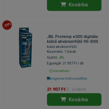
Kosárba
-20%
JBL Protemp e300 digitális
külső akváriumfűtő 90-300l
külső akváriumfűtő
Kiszerelés: 1 Darab
Gyártó:
JBL
Egységár: 21 907 Ft / db
Rendelhető
Ingyenes házhozszállítás
21 907 Ft
27 384 Ft
Kosárba