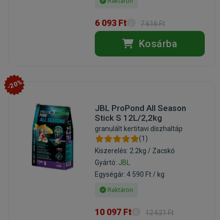
Raktáron
6 093 Ft
7 616 Ft
Kosárba
-20%
JBL ProPond All Season
Stick S 12L/2,2kg
granulált kertitavi díszhaltáp
(1)
Kiszerelés: 2.2kg / Zacskó
Gyártó:
JBL
Egységár: 4 590 Ft / kg
Raktáron
10 097 Ft
12 621 Ft