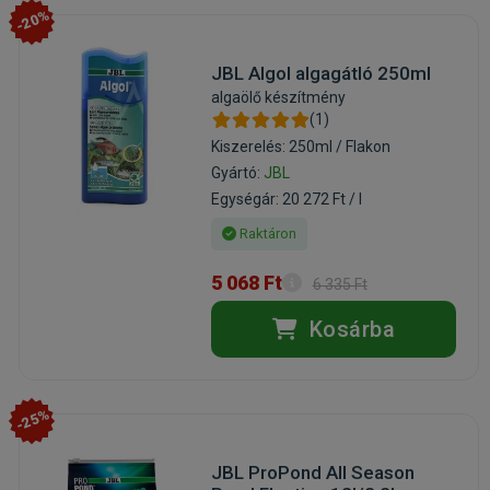
-20%
JBL Algol algagátló 250ml
algaölő készítmény
(1)
Kiszerelés: 250ml / Flakon
Gyártó:
JBL
Egységár: 20 272 Ft / l
Raktáron
5 068 Ft
6 335 Ft
Kosárba
-25%
JBL ProPond All Season