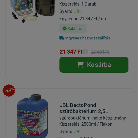
Kiszerelés: 1 Darab
Gyártó:
JBL
Egységár: 21 347 Ft / db
Raktáron
Ingyenes házhozszállítás
21 347 Ft
26 684 Ft
Kosárba
-20%
JBL BactoPond
szűrőbaktérium 2,5L
szűrőbaktérium indító készítmény
Kiszerelés: 2500ml / Flakon
Gyártó:
JBL