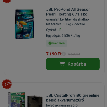
JBL ProPond All Season
Pearl Floating 6l/1,1kg
granulált kertitavi díszhaltáp
Kiszerelés: 1.1kg / Zacskó
Gyártó:
JBL
Egységár: 6 536 Ft / kg
Raktáron
7 190 Ft
9 587 Ft
Kosárba
-20%
JBL CristalProfi i80 greenline
belső akváriumszűrő
belső akváriumszűrő