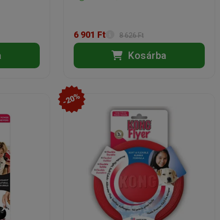
6 901 Ft
8 626 Ft
a
Kosárba
-20%