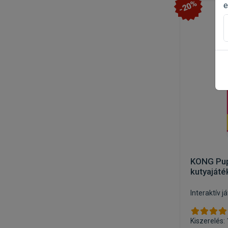
-20%
e
KONG Pup
kutyajáté
Interaktív 
Kiszerelés: