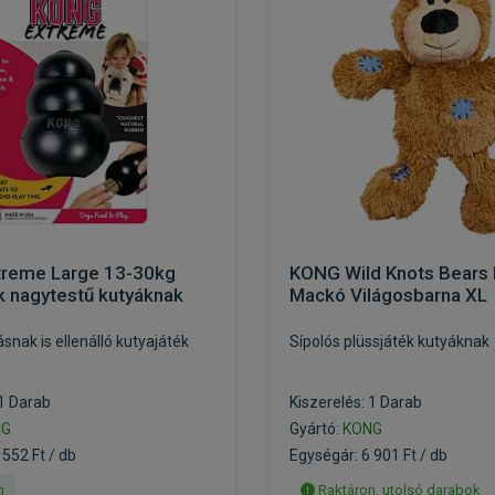
reme Large 13-30kg
KONG Wild Knots Bears 
k nagytestű kutyáknak
Mackó Világosbarna XL
snak is ellenálló kutyajáték
Sípolós plüssjáték kutyáknak
 1 Darab
Kiszerelés: 1 Darab
NG
Gyártó:
KONG
 552 Ft / db
Egységár: 6 901 Ft / db
n
Raktáron, utolsó darabok