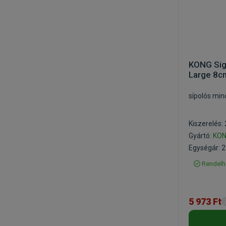
KONG Sig
Large 8c
sípolós min
Kiszerelés:
Gyártó:
KO
Egységár: 2
Rendelh
5 973 Ft