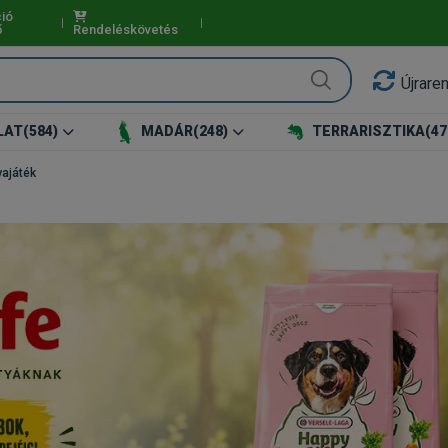
ió
ő
Rendeléskövetés
Újrare
LAT
(584)
MADÁR
(248)
TERRARISZTIKA
(47
ajáték