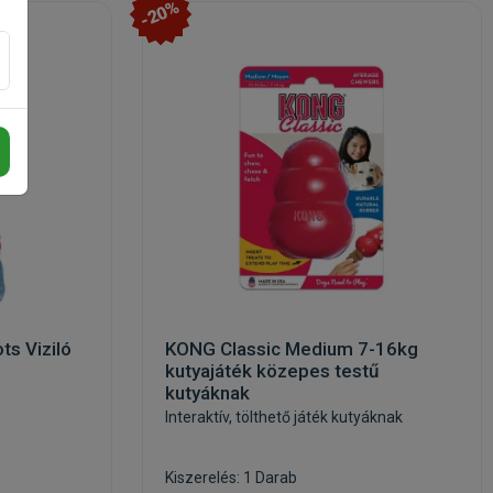
-20%
s Viziló
KONG Classic Medium 7-16kg
kutyajáték közepes testű
kutyáknak
Interaktív, tölthető játék kutyáknak
Kiszerelés: 1 Darab