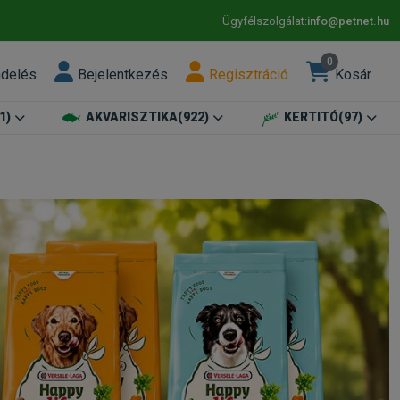
Ügyfélszolgálat:
info@petnet.hu
0
ndelés
Bejelentkezés
Regisztráció
Kosár
1)
AKVARISZTIKA
(922)
KERTITÓ
(97)