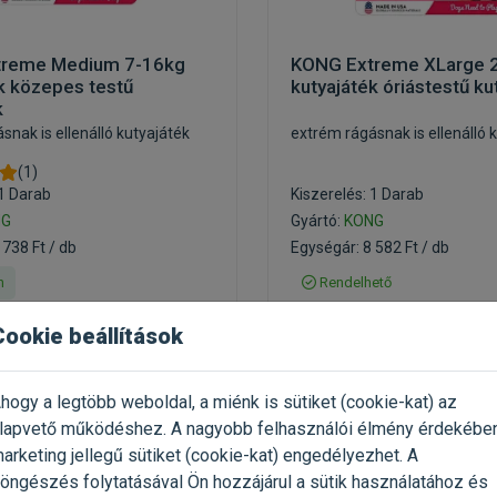
treme Medium 7-16kg
KONG Extreme XLarge 
k közepes testű
kutyajáték óriástestű k
k
snak is ellenálló kutyajáték
extrém rágásnak is ellenálló 
(1)
 1 Darab
Kiszerelés: 1 Darab
NG
Gyártó:
KONG
 738 Ft / db
Egységár: 8 582 Ft / db
n
Rendelhető
Cookie beállítások
8 582 Ft
5 923 Ft
10 728 Ft
hogy a legtöbb weboldal, a miénk is sütiket (cookie-kat) az
Kosárba
Kosárb
lapvető működéshez. A nagyobb felhasználói élmény érdekébe
arketing jellegű sütiket (cookie-kat) engedélyezhet. A
öngészés folytatásával Ön hozzájárul a sütik használatához és