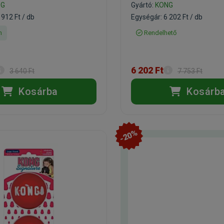
NG
Gyártó:
KONG
 912 Ft / db
Egységár: 6 202 Ft / db
n
Rendelhető
6 202 Ft
3 640 Ft
7 753 Ft
Kosárba
Kosárb
-20%