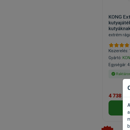
KONG Ex
kutyajáté
kutyákna
extrém rágá
Kiszerelés:
Gyártó:
KO
Egységár: 4
Raktáro
4 738 Ft
A
a
m
b