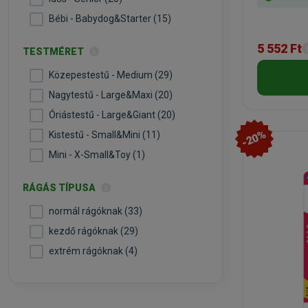
Bébi - Babydog&Starter (15)
5 552 Ft
TESTMÉRET
Közepestestű - Medium (29)
Nagytestű - Large&Maxi (20)
Óriástestű - Large&Giant (20)
-20%
Kistestű - Small&Mini (11)
Mini - X-Small&Toy (1)
RÁGÁS TÍPUSA
normál rágóknak (33)
kezdő rágóknak (29)
extrém rágóknak (4)