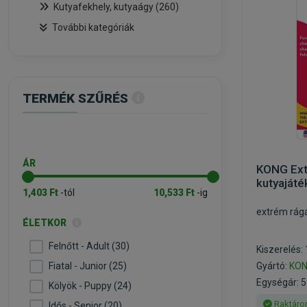
Kutyafekhely, kutyaágy (260)
További kategóriák
TERMÉK SZŰRÉS
ÁR
KONG Ext
kutyajáté
1,403 Ft
-tól
10,533 Ft
-ig
extrém rágá
ÉLETKOR
Felnőtt - Adult (30)
Kiszerelés:
Fiatal - Junior (25)
Gyártó:
KO
Egységár: 5
Kölyök - Puppy (24)
Raktáro
Idős - Senior (20)