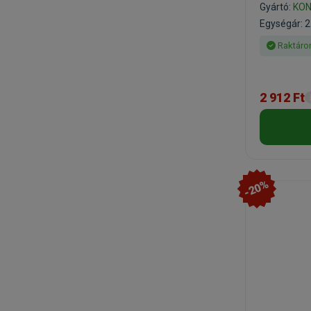
Gyártó:
KO
Egységár: 2
Raktáro
2 912 Ft
-20%