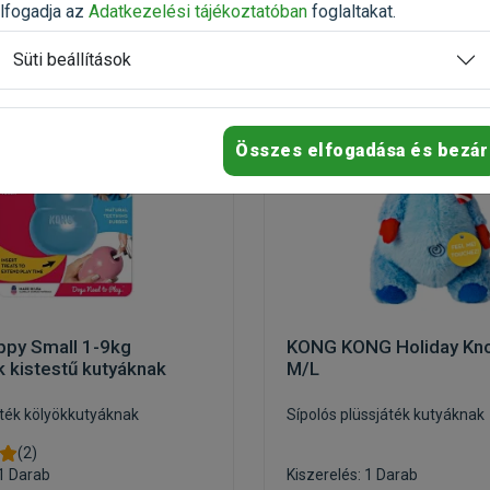
-20%
lfogadja az
Adatkezelési tájékoztatóban
foglaltakat.
Süti beállítások
Összes elfogadása és bezár
py Small 1-9kg
KONG KONG Holiday Knot
k kistestű kutyáknak
M/L
játék kölyökkutyáknak
Sípolós plüssjáték kutyáknak
(2)
 1 Darab
Kiszerelés: 1 Darab