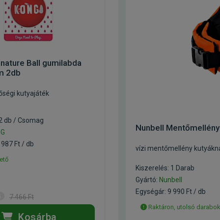
nature Ball gumilabda
m 2db
őségi kutyajáték
 2 db / Csomag
Nunbell Mentőmellén
NG
 987 Ft / db
vízi mentőmellény kutyákn
ető
Kiszerelés: 1 Darab
Gyártó:
Nunbell
Egységár: 9 990 Ft / db
7 466 Ft
Raktáron, utolsó darabo
Kosárba