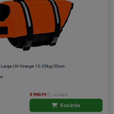
y Large UV-Orange 15-25kg/35cm
ak
9 990 Ft
12 488 Ft
Kosárba
k