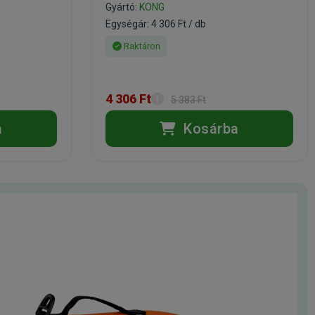
Gyártó:
KONG
Egységár: 4 306 Ft / db
Raktáron
4 306 Ft
5 383 Ft
a
Kosárba