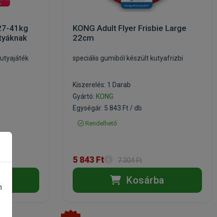
27-41kg
KONG Adult Flyer Frisbie Large
utyáknak
22cm
kutyajáték
speciális gumiból készült kutyafrizbi
Kiszerelés: 1 Darab
Gyártó:
KONG
Egységár: 5 843 Ft / db
Rendelhető
5 843 Ft
7 304 Ft
a
Kosárba
n