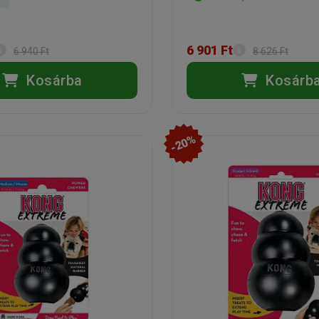
6 901 Ft
6 940 Ft
8 626 Ft
Kosárba
Kosárb
-20%