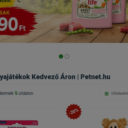
yajátékok Kedvező Áron | Petnet.hu
termék
5
oldalon
Oldalanké
-20%