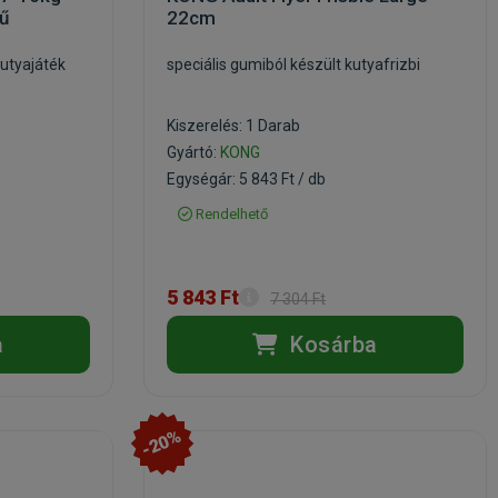
ű
22cm
kutyajáték
speciális gumiból készült kutyafrizbi
Kiszerelés: 1 Darab
Gyártó:
KONG
Egységár: 5 843 Ft / db
Rendelhető
5 843 Ft
7 304 Ft
a
Kosárba
-20%