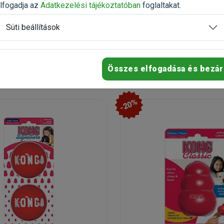
ető
Raktáron
lfogadja az
Adatkezelési tájékoztatóban
foglaltakat.
Süti beállítások
7 083 Ft
7 753 Ft
8 854 Ft
Kosárba
Kosárb
Összes elfogadása és bezár
-20%