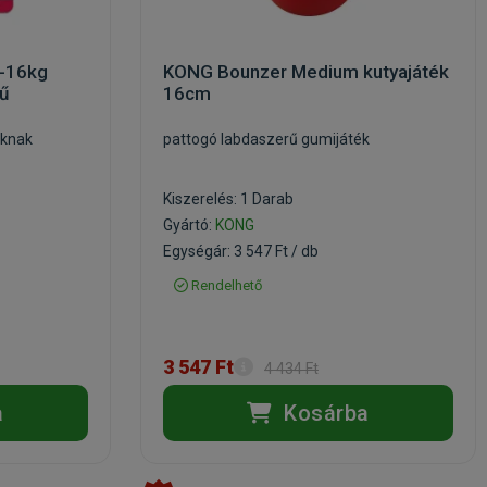
-16kg
KONG Bounzer Medium kutyajáték
ű
16cm
áknak
pattogó labdaszerű gumijáték
Kiszerelés: 1 Darab
Gyártó:
KONG
Egységár: 3 547 Ft / db
Rendelhető
3 547 Ft
4 434 Ft
a
Kosárba