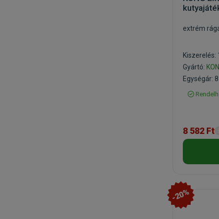
kutyajáté
extrém rágá
Kiszerelés:
Gyártó:
KO
Egységár: 8
Rendelh
8 582 Ft
-20%