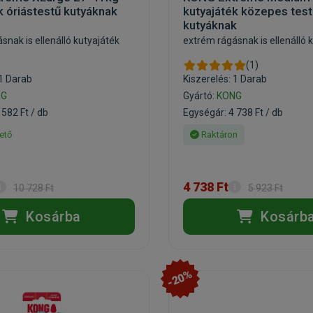
k óriástestű kutyáknak
kutyajáték közepes test
kutyáknak
snak is ellenálló kutyajáték
extrém rágásnak is ellenálló 
(1)
 1 Darab
Kiszerelés: 1 Darab
NG
Gyártó:
KONG
 582 Ft / db
Egységár: 4 738 Ft / db
ető
Raktáron
4 738 Ft
10 728 Ft
5 923 Ft
Kosárba
Kosárb
-20%