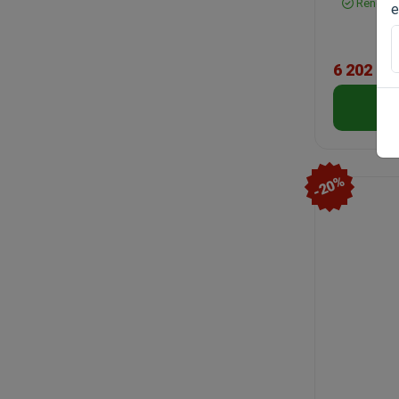
Rendelh
e
6 202 Ft
-20%