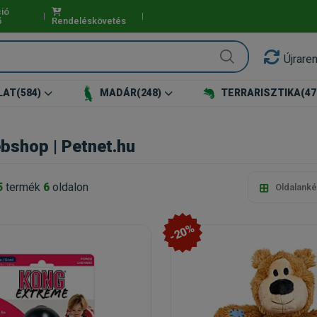
ió
ő
Rendeléskövetés
Újrare
LAT
(584)
MADÁR
(248)
TERRARISZTIKA
(47
shop | Petnet.hu
5
termék
6
oldalon
Oldalanké
-20%