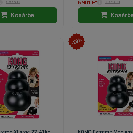
6 901 Ft
6 940 Ft
8 626 Ft
Kosárba
Kosárb
-20%
reme XLarge 27-41kg
KONG Extreme Medium 