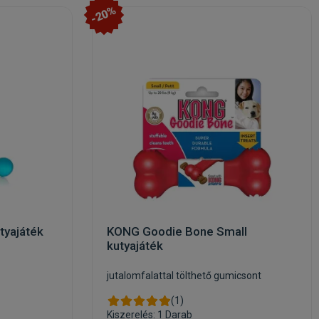
-20%
tyajáték
KONG Goodie Bone Small
kutyajáték
jutalomfalattal tölthető gumicsont
(1)
Kiszerelés: 1 Darab