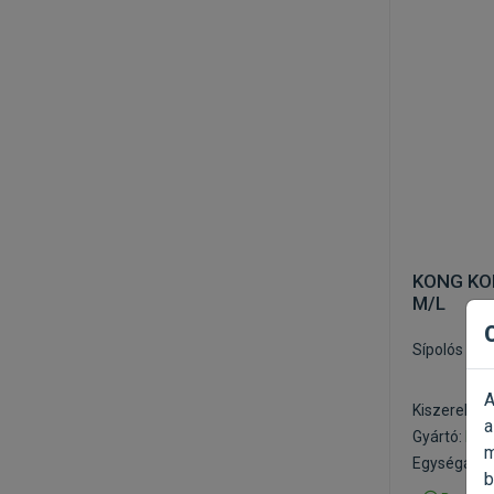
KONG KON
M/L
Sípolós plü
A
Kiszerelés:
a
Gyártó:
KO
m
Egységár: 6
b