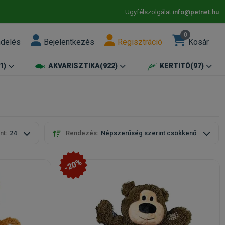
Ügyfélszolgálat:
info@petnet.hu
0
ndelés
Bejelentkezés
Regisztráció
Kosár
1)
AKVARISZTIKA
(922)
KERTITÓ
(97)
nt:
24
Rendezés:
Népszerűség szerint csökkenő
-20%