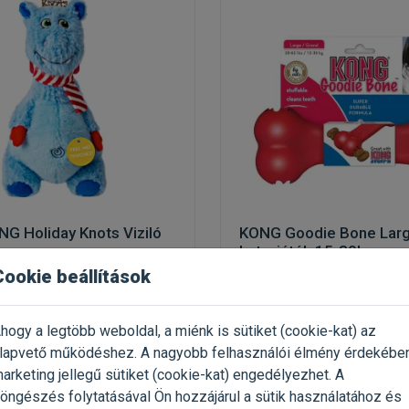
G Holiday Knots Viziló
KONG Goodie Bone Lar
kutyajáték 15-30kg
Cookie beállítások
ssjáték kutyáknak
jutalomfalattal tölthető gumi
hogy a legtöbb weboldal, a miénk is sütiket (cookie-kat) az
 1 Darab
Kiszerelés: 1 Darab
lapvető működéshez. A nagyobb felhasználói élmény érdekébe
NG
Gyártó:
KONG
arketing jellegű sütiket (cookie-kat) engedélyezhet. A
 202 Ft / db
Egységár: 7 083 Ft / db
öngészés folytatásával Ön hozzájárul a sütik használatához és