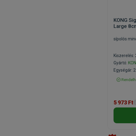
KONG Sig
Large 8c
sípolós min
Kiszerelés:
Gyártó:
KO
Egységár: 2
Rendelh
5 973 Ft