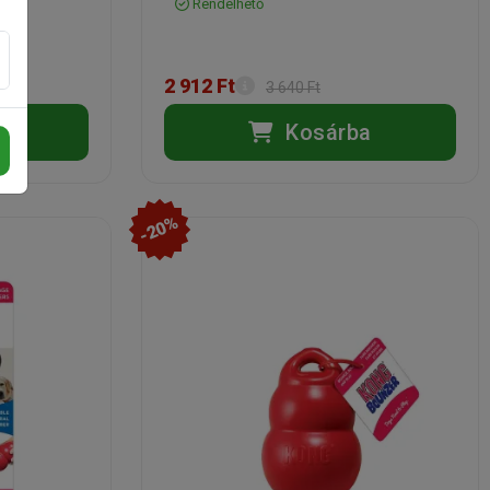
Rendelhető
2 912 Ft
3 640 Ft
a
Kosárba
-20%