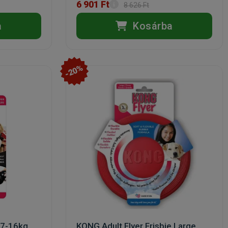
6 901 Ft
8 626 Ft
a
Kosárba
-20%
7-16kg
KONG Adult Flyer Frisbie Large