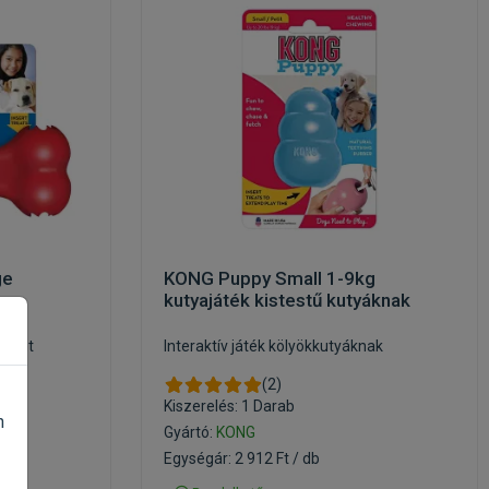
ge
KONG Puppy Small 1-9kg
kutyajáték kistestű kutyáknak
csont
Interaktív játék kölyökkutyáknak
(2)
Kiszerelés: 1 Darab
n
Gyártó:
KONG
Egységár: 2 912 Ft / db