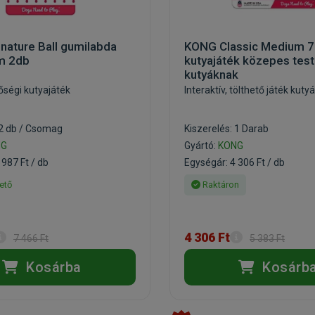
nature Ball gumilabda
KONG Classic Medium 7
m 2db
kutyajáték közepes test
kutyáknak
őségi kutyajáték
Interaktív, tölthető játék kuty
 2 db / Csomag
Kiszerelés: 1 Darab
NG
Gyártó:
KONG
 987 Ft / db
Egységár: 4 306 Ft / db
ető
Raktáron
4 306 Ft
7 466 Ft
5 383 Ft
Kosárba
Kosárb