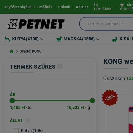
Új
Akc
Ügyfélszolgálat
Szállítás
Rólunk
Karrier
termékek
értesít
KUTYA
(4700)
MACSKA
(1886)
KISÁL
Gyártó: KONG
KONG web
TERMÉK SZŰRÉS
Összesen
13
ÁR
-20%
1,403 Ft
-tól
10,533 Ft
-ig
ÁLLAT
Kutya (106)