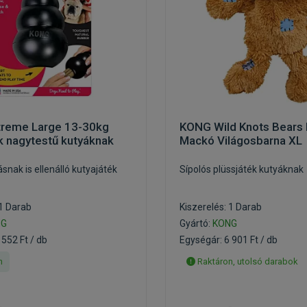
reme Large 13-30kg
KONG Wild Knots Bears 
k nagytestű kutyáknak
Mackó Világosbarna XL
snak is ellenálló kutyajáték
Sípolós plüssjáték kutyáknak
 1 Darab
Kiszerelés: 1 Darab
NG
Gyártó:
KONG
 552 Ft / db
Egységár: 6 901 Ft / db
n
Raktáron, utolsó darabok