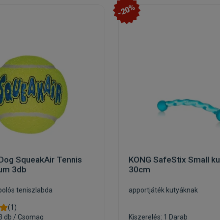
-20%
Dog SqueakAir Tennis
KONG SafeStix Small ku
ium 3db
30cm
polós teniszlabda
apportjáték kutyáknak
(1)
 3 db / Csomag
Kiszerelés: 1 Darab