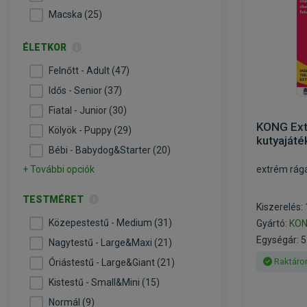
Macska (25)
ÉLETKOR
Felnőtt - Adult (47)
Idős - Senior (37)
Fiatal - Junior (30)
KONG Ext
Kölyök - Puppy (29)
kutyajáté
Bébi - Babydog&Starter (20)
+ További opciók
extrém rágá
TESTMÉRET
Kiszerelés:
Közepestestű - Medium (31)
Gyártó:
KO
Egységár: 5
Nagytestű - Large&Maxi (21)
Raktáro
Óriástestű - Large&Giant (21)
Kistestű - Small&Mini (15)
Normál (9)