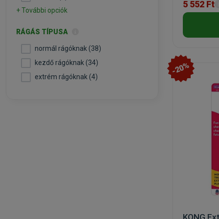
5 552 Ft
+ További opciók
RÁGÁS TÍPUSA
normál rágóknak (38)
kezdő rágóknak (34)
-20%
extrém rágóknak (4)
KONG Ext