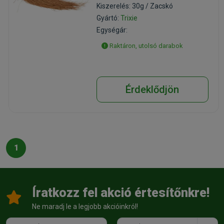
Kiszerelés: 30g / Zacskó
Gyártó:
Trixie
Egységár:
Raktáron, utolsó darabok
Érdeklődjön
1
Íratkozz fel akció értesítőnkre!
Ne maradj le a legjobb akcióinkról!