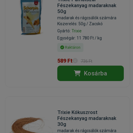
Fészekanyag madaraknak
50g
madarak és rágcsálók számára
Kiszerelés: 50g / Zacskó
Gyártó:
Trixie
Egységár: 11 780 Ft / kg
Raktáron
589 Ft
736 Ft
Kosárba
Trixie Kókuszrost
Fészekanyag madaraknak
30g
madarak és rágcsálók számára