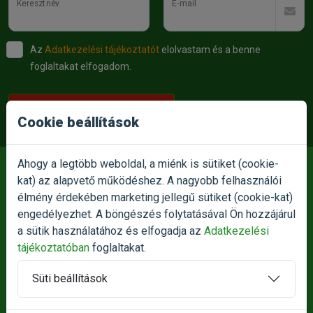
Keresztnév
E-mail
Az
Adatkezelési tájékoztatót
elolvastam és a benne
foglaltakat elfogadom.
KÉREM AZ AKCIÓKAT
Cookie beállítások
Ahogy a legtöbb weboldal, a miénk is sütiket (cookie-
kat) az alapvető működéshez. A nagyobb felhasználói
élmény érdekében marketing jellegű sütiket (cookie-kat)
E-MAIL:
engedélyezhet. A böngészés folytatásával Ön hozzájárul
info@petnet.hu
a sütik használatához és elfogadja az
Adatkezelési
tájékoztatóban
foglaltakat.
TELEFON:
+36709326336
Süti beállítások
+36709326333