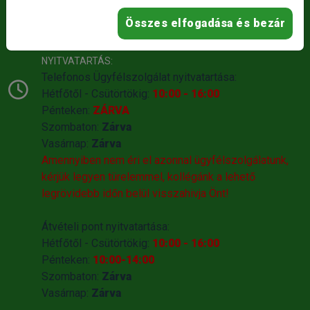
SZEMÉLYES ÁTVÉTEL:
Összes elfogadása és bezár
1186 Budapest, Besence utca 1.
NYITVATARTÁS:
Telefonos Ügyfélszolgálat nyitvatartása:
Hétfőtől - Csütörtökig:
10:00 - 16:00
Pénteken:
ZÁRVA
Szombaton:
Zárva
Vasárnap:
Zárva
Amennyiben nem éri el azonnal ügyfélszolgálatunk,
kérjük legyen türelemmel, kollégánk a lehető
legrövidebb időn belül visszahivja Önt!
Átvételi pont nyitvatartása:
Hétfőtől - Csütörtökig:
10:00 - 16:00
Pénteken:
10:00-14:00
Szombaton:
Zárva
Vasárnap:
Zárva