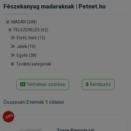
Fészekanyag madaraknak | Petnet.hu
MADÁR (248)
FELSZERELÉS (62)
Etető, Itató (12)
Játék (10)
Egyéb (38)
További kategóriák
Termékek szűrése
Rendezés
Összesen
2
termék
1
oldalon
-20%
Trixie Pamutszál