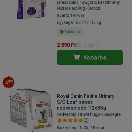
stresszoldó, nyugtató készítmény
Kiszerelés: 90g / Doboz
Gyártó:
Feliway
Egységár: 28 778 Ft / kg
Raktáron
2 590 Ft
3 700 Ft
Kosárba
-25%
Royal Canin Feline Urinary
S/O Loaf pépes
nedveseledel 12x85g
nedvestáp struvit húgykövességre
(2)
Kiszerelés: 1020g / Karton