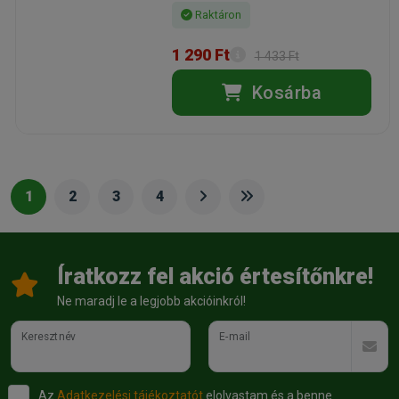
Raktáron
1 290 Ft
1 433 Ft
Kosárba
1
2
3
4
Íratkozz fel akció értesítőnkre!
Ne maradj le a legjobb akcióinkról!
Keresztnév
E-mail
Az
Adatkezelési tájékoztatót
elolvastam és a benne