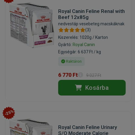
Royal Canin Feline Renal with
Beef 12x85g
nedvestáp vesebeteg macskáknak
(3)
Kiszerelés: 1020g / Karton
Gyártó:
Royal Canin
Egységár: 6 637 Ft / kg
Raktáron
6 770 Ft
9 027 Ft
Kosárba
-25%
Royal Canin Feline Urinary
S/O Moderate Calorie