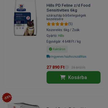
Hills PD Feline z/d Food
Sensitivities 6kg
száraztáp bőrbetegségek
kezelésére
(5)
Kiszerelés: 6kg / Zsák
Gyártó:
Hills
Egységár: 4 648 Ft / kg
Raktáron
Ingyenes házhozszállítás
27 890 Ft
39 843 Ft
Kosárba
-25%