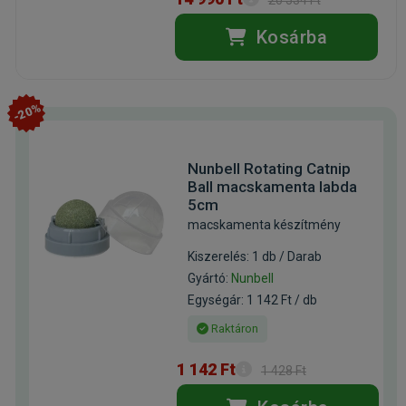
20 534 Ft
Kosárba
-20%
Nunbell Rotating Catnip
Ball macskamenta labda
5cm
macskamenta készítmény
Kiszerelés: 1 db / Darab
Gyártó:
Nunbell
Egységár: 1 142 Ft / db
Raktáron
1 142 Ft
1 428 Ft