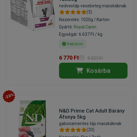
nedvestáp vesebeteg macskáknak
(3)
Kiszerelés: 1020g / Karton
Gyártó:
Royal Canin
Egységár: 6 637 Ft / kg
Raktáron
6 770 Ft
9 027 Ft
Kosárba
-20%
N&D Prime Cat Adult Bárány
Áfonya 5kg
gabonamentes táp macskáknak
(20)