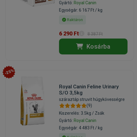
Gyártó:
Royal Canin
Egységár: 6 167 Ft / kg
Raktáron
6 290 Ft
8 387 Ft
Kosárba
-25%
Royal Canin Feline Urinary
S/O 3,5kg
száraztáp struvit húgykövességre
(9)
Kiszerelés: 3.5kg / Zsák
Gyártó:
Royal Canin
Egységár: 4 483 Ft / kg