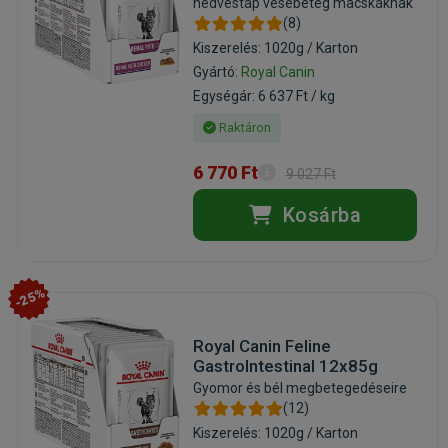
nedvestáp vesebeteg macskáknak
(8)
Kiszerelés: 1020g / Karton
Gyártó:
Royal Canin
Egységár: 6 637 Ft / kg
Raktáron
6 770 Ft
9 027 Ft
Kosárba
-25%
Royal Canin Feline
GastroIntestinal 12x85g
Gyomor és bél megbetegedéseire
(12)
Kiszerelés: 1020g / Karton