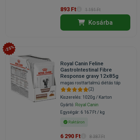
893 Ft
1 191 Ft
Kosárba
-25%
Royal Canin Feline
GastroIntestinal Fibre
Response gravy 12x85g
magas rosttartalmú diétás táp
(2)
Kiszerelés: 1020g / Karton
Gyártó:
Royal Canin
Egységár: 6 167 Ft / kg
Raktáron
6 290 Ft
8 387 Ft