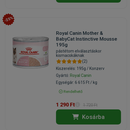
-25%
Royal Canin Mother &
BabyCat Instinctive Mousse
195g
pástétom elválasztáskor
kismacskáknak
(2)
Kiszerelés: 195g / Konzerv
Gyártó:
Royal Canin
Egységár: 6 615 Ft / kg
Rendelhető
1 290 Ft
1 720 Ft
Kosárba