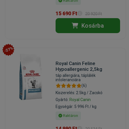
Raktáron
15 690 Ft
20 920 Ft
Kosárba
-27%
Royal Canin Feline
Hypoallergenic 2,5kg
táp allergiára, táplálék
intoleranciára
(6)
Kiszerelés: 2.5kg / Zacskó
Gyártó:
Royal Canin
Egységár: 5 996 Ft / kg
Raktáron
14 990 Ft