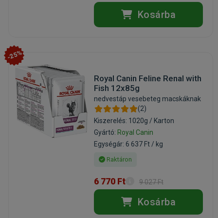
Kosárba
-25%
Royal Canin Feline Renal with
Fish 12x85g
nedvestáp vesebeteg macskáknak
(2)
Kiszerelés: 1020g / Karton
Gyártó:
Royal Canin
Egységár: 6 637 Ft / kg
Raktáron
6 770 Ft
9 027 Ft
Kosárba