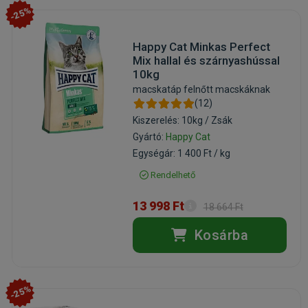
-25%
Happy Cat Minkas Perfect
Mix hallal és szárnyashússal
10kg
macskatáp felnőtt macskáknak
(12)
Kiszerelés: 10kg / Zsák
Gyártó:
Happy Cat
Egységár: 1 400 Ft / kg
Rendelhető
13 998 Ft
18 664 Ft
Kosárba
-25%