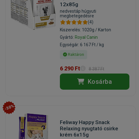
12x85g
nedvestáp húgyuti
megbetegedésre
(4)
Kiszerelés: 1020g / Karton
Gyártó:
Royal Canin
Egységár: 6 167 Ft / kg
Raktáron
6 290 Ft
8 387 Ft
Kosárba
-30%
Feliway Happy Snack
Relaxing nyugtató csirke
krém 6x15g