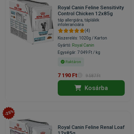
Royal Canin Feline Sensitivity
Control Chicken 12x85g
táp allergiára, táplálék
intoleranciára
(4)
Kiszerelés: 1020g / Karton
Gyártó:
Royal Canin
Egységár: 7 049 Ft / kg
Raktáron
7 190 Ft
9 587 Ft
Kosárba
-25%
Royal Canin Feline Renal Loaf
12x85g