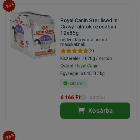
-25%
Royal Canin Sterilised in
Gravy falatok szószban
12x85g
nedvestáp ivartalanított
macskáknak
(2)
Kiszerelés: 1020g / Karton
Gyártó:
Royal Canin
Egységár: 6 045 Ft / kg
Raktáron
6 166 Ft
8 221 Ft
Kosárba
-25%