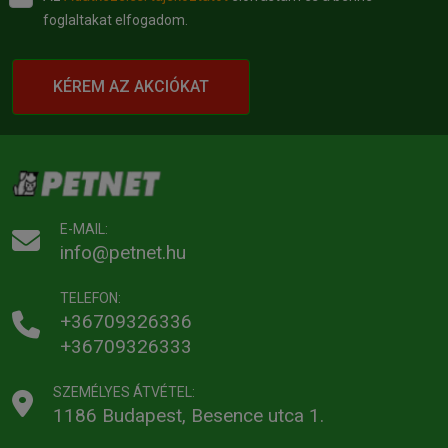
foglaltakat elfogadom.
KÉREM AZ AKCIÓKAT
E-MAIL:
info@petnet.hu
TELEFON:
+36709326336
+36709326333
SZEMÉLYES ÁTVÉTEL:
1186 Budapest, Besence utca 1.