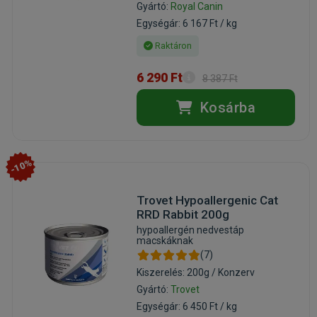
Gyártó:
Royal Canin
Egységár: 6 167 Ft / kg
Raktáron
6 290 Ft
8 387 Ft
Kosárba
-10%
Trovet Hypoallergenic Cat
RRD Rabbit 200g
hypoallergén nedvestáp
macskáknak
(7)
Kiszerelés: 200g / Konzerv
Gyártó:
Trovet
Egységár: 6 450 Ft / kg