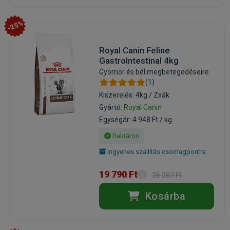
-25%
Royal Canin Feline
GastroIntestinal 4kg
Gyomor és bél megbetegedéseire
(1)
Kiszerelés: 4kg / Zsák
Gyártó:
Royal Canin
Egységár: 4 948 Ft / kg
Raktáron
Ingyenes szállítás csomagpontra
19 790 Ft
26 387 Ft
Kosárba