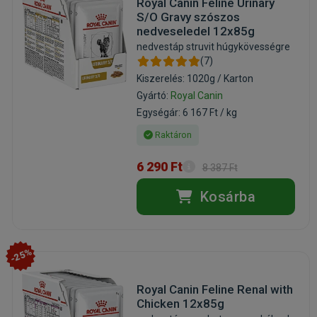
Royal Canin Feline Urinary
S/O Gravy szószos
nedveseledel 12x85g
nedvestáp struvit húgykövességre
(7)
Kiszerelés: 1020g / Karton
Gyártó:
Royal Canin
Egységár: 6 167 Ft / kg
Raktáron
6 290 Ft
8 387 Ft
Kosárba
-25%
Royal Canin Feline Renal with
Chicken 12x85g