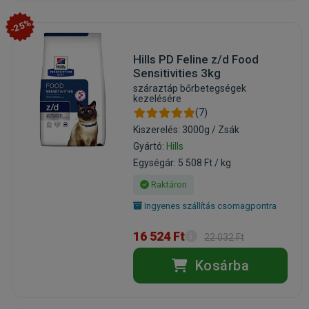
-25%
Hills PD Feline z/d Food
Sensitivities 3kg
száraztáp bőrbetegségek
kezelésére
(7)
Kiszerelés: 3000g / Zsák
Gyártó:
Hills
Egységár: 5 508 Ft / kg
Raktáron
Ingyenes szállítás csomagpontra
16 524 Ft
22 032 Ft
Kosárba