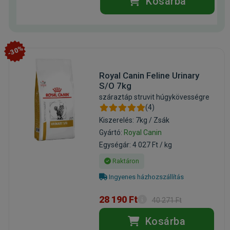
Kosárba
-30%
Royal Canin Feline Urinary
S/O 7kg
száraztáp struvit húgykövességre
(4)
Kiszerelés: 7kg / Zsák
Gyártó:
Royal Canin
Egységár: 4 027 Ft / kg
Raktáron
Ingyenes házhozszállítás
28 190 Ft
40 271 Ft
Kosárba