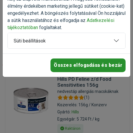
Egységár: 5 308 Ft / kg
élmény érdekében marketing jellegű sütiket (cookie-kat)
engedélyezhet. A böngészés folytatásával Ön hozzájárul
Raktáron
a sütik használatához és elfogadja az
Adatkezelési
7 962 Ft
tájékoztatóban
foglaltakat.
10 616 Ft
Kosárba
Süti beállítások
-25%
Összes elfogadása és bezár
Hills PD Feline z/d Food
Sensitivities 156g
nedvestáp allergiás macskáknak
(1)
Kiszerelés: 156g / Konzerv
Gyártó:
Hills
Egységár: 5 724 Ft / kg
Raktáron