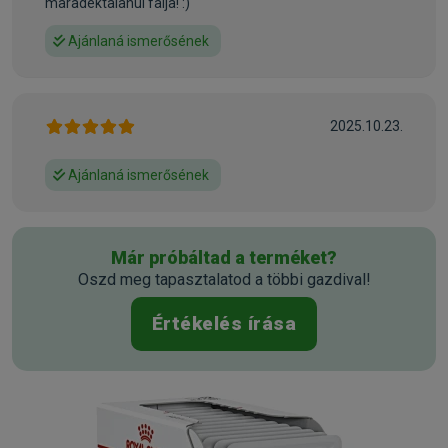
maradéktalanul falja! :)
Javallatok:
Ajánlaná ismerősének
Az alkalmazás illetve az alkalmazás idejének
meghosszabbítása előtt javasolt állatorvos véleményét
kikérni. A Royal Canin Renal Special táp alkalmazása
kezdetben krónikus veseelégtelenség, illetve az oxalátkő
2025.10.23.
képződés csökkentésére 6 hónapig, átmeneti
veseelégtelenség esetén pedig 2-4 hétig javasolt.
Ajánlaná ismerősének
Indikációk:
• Idült veseelégtelenség (CRF)
Már próbáltad a terméket?
• Visszatérő kalcium-oxalát húgykövesség kezelése
Oszd meg tapasztalatod a többi gazdival!
beszűkült veseműködésű macskákban
• Hepatoencephalopathia
Értékelés írása
• A húgykövesség kiújulásának megelőzése a vizelet
lúgosításával: urát- és cisztinkövek
Kontraindikációk:
• Vemhesség, laktáció, növekedés