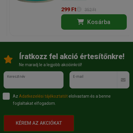
299 Ft
352 Ft
Kosárba
Íratkozz fel akció értesítőnkre!
Ne maradj le a legjobb akcióinkról!
Keresztnév
E-mail
Az
Adatkezelési tájékoztatót
elolvastam és a benne
foglaltakat elfogadom.
KÉREM AZ AKCIÓKAT