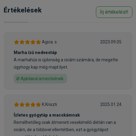
másodlagos mellékpajzsmirigy-túlműködés kialakulásának
Értékelések
Írj értékelést!
késleltetésében.
• A megemelt mennyiségben adott hosszú szénláncú
omega-3 zsírsavak (EPA, DHA) csökkentik a glomerularis
nyomást és mérséklik a glomerularis filtrációs ráta
fokozatos csökkenését.
Agica. s
2023.09.05.
• Az előrehaladott uraemia során fekélyek alakulhatnak ki a
Marha ízű nedvestáp
gyomor és a belek nyálkahártyáján. A zeolit és a
A marhahús is újdonság a cicám számára, de megette
fruktooligoszacharidok (FOS) kombinációja e veszélyt
úgyhogy kap még majd ilyet.
minimálisra csökkenti.
Ajánlaná ismerősének
Az alkalmazás előtt javasolt állatorvos véleményét kikérni. A
Royal Canin Feline Urinary S/O tápot 5-12 hétig etesse a
struvit kövek feloldására, és 6 hónapig a struvit kövek újbóli
K.Kriszti
2025.01.24.
előfordulásának csökkentésére.
Nagyon fontos szemmel tartanunk macskánk fizikai állapotát
Ízletes gyógytáp a macskámnak
és sose feledkezzünk el a rendszeres állatorvosi
Remélhetőleg csak átmeneti vesekímélő diétán van a
vizsgálatról sem!
cicám, de a többivel ellentétben, ezt a gyógytápot