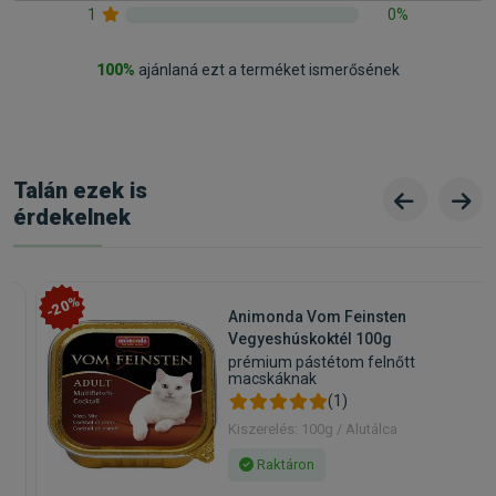
1
0%
100%
ajánlaná ezt a terméket ismerősének
Talán ezek is
érdekelnek
-20%
Animonda Vom Feinsten
Vegyeshúskoktél 100g
prémium pástétom felnőtt
macskáknak
(1)
Kiszerelés: 100g / Alutálca
Raktáron