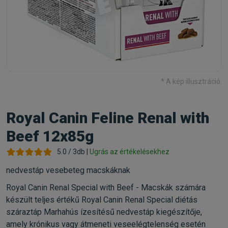
* A kép illusztráció.
Royal Canin Feline Renal with
Beef 12x85g
5.0 / 3db |
Ugrás az értékelésekhez
nedvestáp vesebeteg macskáknak
Royal Canin Renal Special with Beef - Macskák számára
készült teljes értékű Royal Canin Renal Special diétás
száraztáp Marhahús ízesítésű nedvestáp kiegészítője,
amely krónikus vagy átmeneti veseelégtelenség esetén