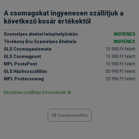
A csomagokat ingyenesen szállítjuk a
következő kosár értékektől
Személyes átvétel telephelyünkön
INGYENES
Törékeny Áru Személyes Átvétele
INGYENES
GLS Csomagautomata
15 990 Ft felett
GLS Csomagpont
15 990 Ft felett
MPL PostaPont
15 990 Ft felett
GLS Házhozszállítás
20 990 Ft felett
MPL Postacsomag
20 990 Ft felett
Részletes szállítási információk
Összehasonlítás