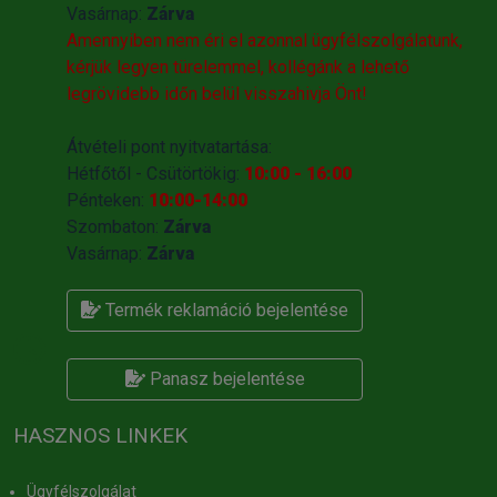
Vasárnap:
Zárva
Amennyiben nem éri el azonnal ügyfélszolgálatunk,
kérjük legyen türelemmel, kollégánk a lehető
legrövidebb időn belül visszahivja Önt!
Átvételi pont nyitvatartása:
Hétfőtől - Csütörtökig:
10:00 - 16:00
Pénteken:
10:00-14:00
Szombaton:
Zárva
Vasárnap:
Zárva
Termék reklamáció bejelentése
Panasz bejelentése
HASZNOS LINKEK
Ügyfélszolgálat