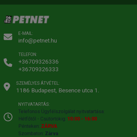
E-MAIL:
info@petnet.hu
TELEFON:
+36709326336
+36709326333
SZEMÉLYES ÁTVÉTEL:
1186 Budapest, Besence utca 1.
NYITVATARTÁS:
Telefonos Ügyfélszolgálat nyitvatartása:
Hétfőtől - Csütörtökig:
10:00 - 16:00
Pénteken:
ZÁRVA
Szombaton:
Zárva