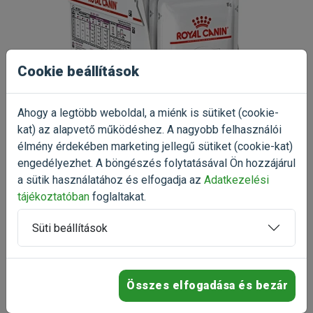
Analitikai összetevők:
Nyersfehérje: 6,2% - Nyersolajok és -zsírok: 5,4% -
Nyershamu: 1,2% - Nyersrost: 1,3% - Nedvességtartalom:
Cookie beállítások
80,5% - Kálcium: 0,09% - Foszfor: 0,1% - Kálium: 0,19% -
Nátrium: 0,09% - Esszenciális zsírsavak: 1,1%
Ahogy a legtöbb weboldal, a miénk is sütiket (cookie-
Kapható kiszerelések:
Royal Canin Feline Renal with Beef
kat) az alapvető működéshez. A nagyobb felhasználói
12x85g
, Royal Canin Feline Renal with Chicken 12X85g
,
élmény érdekében marketing jellegű sütiket (cookie-kat)
Royal Canin
Feline Renal with Fish 12X85g,
A termék csak
engedélyezhet. A böngészés folytatásával Ön hozzájárul
5.0
kartonra rendelhető!
a sütik használatához és elfogadja az
Adatkezelési
tájékoztatóban
foglaltakat.
Gyártó:
Royal Canin
Egységár:
6 637.25 Ft / kg
3 értékelés
Kiszerelés:
1020g / Karton
Nettó ár:
5 330,71 Ft
Süti beállítások
Státusz:
Raktáron
Törékeny:
Nem
5
100%
Állatorvosi:
Igen
4
0%
3
0%
Összes elfogadása és bezár
2
0%