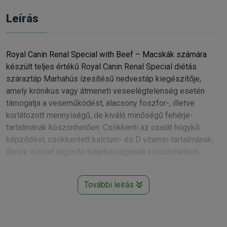
Leírás
Royal Canin Renal Special with Beef – Macskák számára
készült teljes értékű Royal Canin Renal Special diétás
száraztáp Marhahús ízesítésű nedvestáp kiegészítője,
amely krónikus vagy átmeneti veseelégtelenség esetén
támogatja a veseműködést, alacsony foszfor-, illetve
korlátozott mennyiségű, de kiváló minőségű fehérje-
tartalmának köszönhetően. Csökkenti az oxalát húgykő
képződést, csökkentett kalcium- és D vitamin-tartalmának,
illetve vizelet lúgosító tulajdonságainak köszönhetően.
Royal Canin Renal:
További leírás
• A fokozott ízletesség segíti a veseelégtelenségben
szenvedő macskák önkéntes tápfelvételét.
• A korlátozott foszforbevitel alapvető fontosságú a
veseelégtelenség súlyosbodásában közrejátszó