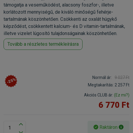
támogatja a veseműködést, alacsony foszfor-, illetve
korlátozott mennyiségű, de kiváló minőségű fehérje-
tartalmának köszönhetően. Csökkenti az oxalát húgykő
képződést, csökkentett kalcium- és D vitamin-tartalmának,
illetve vizelet lúgosító tulajdonságainak köszönhetően.
Tovább a részletes termékleírásra
Normál ár:
9 027 Ft
-25%
Megtakarítás:
2 257 Ft
Akciós CLUB ár:
(Ez mi?)
6 770 Ft
Raktáron