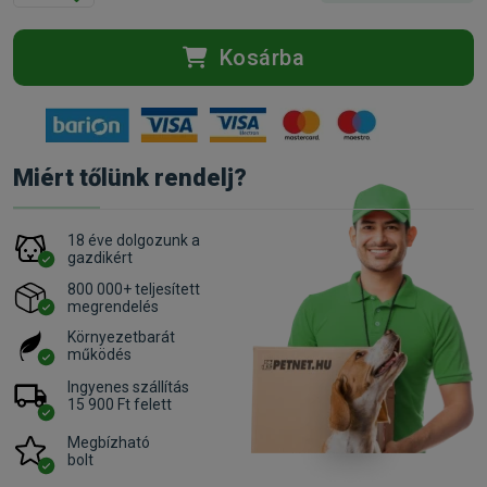
Kosárba
Miért tőlünk rendelj?
18 éve dolgozunk a
gazdikért
800 000+ teljesített
megrendelés
Környezetbarát
működés
Ingyenes szállítás
15 900 Ft felett
Megbízható
bolt