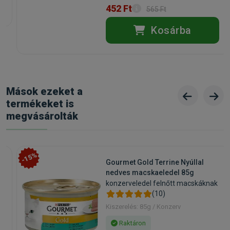
452 Ft
565 Ft
Kosárba
Mások ezeket a
termékeket is
megvásárolták
-15%
Gourmet Gold Terrine Nyúllal
t
nedves macskaeledel 85g
konzerveledel felnőtt macskáknak
(10)
Kiszerelés: 85g / Konzerv
Raktáron