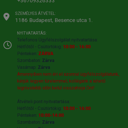
+36709326333
SZEMÉLYES ÁTVÉTEL:
1186 Budapest, Besence utca 1.
NYITVATARTÁS:
Telefonos Ügyfélszolgálat nyitvatartása:
Hétfőtől - Csütörtökig:
10:00 - 16:00
Pénteken:
ZÁRVA
Szombaton:
Zárva
Vasárnap:
Zárva
Amennyiben nem éri el azonnal ügyfélszolgálatunk,
kérjük legyen türelemmel, kollégánk a lehető
legrövidebb időn belül visszahivja Önt!
Átvételi pont nyitvatartása:
Hétfőtől - Csütörtökig:
10:00 - 16:00
Pénteken:
10:00-14:00
Szombaton:
Zárva