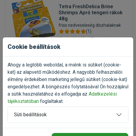
Tetra FreshDelica Brine
Shrimps Apró tengeri rákok
48g
friss nedveseleség díszhalaknak
(1)
Kiszerelés: 48g / Zacskó
Cookie beállítások
Gyártó:
Tetra
Egységár: 43 583 Ft / kg
Rendelhető
Ahogy a legtöbb weboldal, a miénk is sütiket (cookie-
kat) az alapvető működéshez. A nagyobb felhasználói
2 092 Ft
2 789 Ft
élmény érdekében marketing jellegű sütiket (cookie-kat)
engedélyezhet. A böngészés folytatásával Ön hozzájárul
Kosárba
a sütik használatához és elfogadja az
Adatkezelési
tájékoztatóban
foglaltakat.
Süti beállítások
JBL PRONovo Bel Weekend
Blocks Sinking 20g