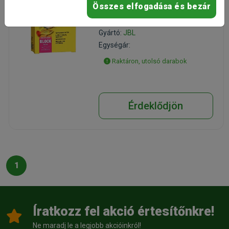
Összes elfogadása és bezár
speciális díszhaltáp
Kiszerelés: 20g / Doboz
Gyártó:
JBL
Egységár:
Raktáron, utolsó darabok
Érdeklődjön
1
Íratkozz fel akció értesítőnkre!
Ne maradj le a legjobb akcióinkról!