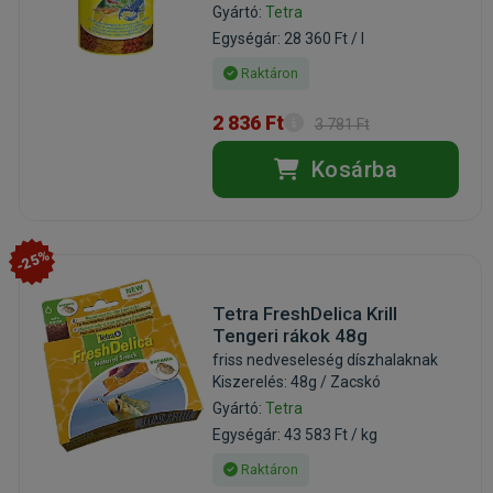
Gyártó:
Tetra
Egységár: 28 360 Ft / l
Raktáron
2 836 Ft
3 781 Ft
Kosárba
-25%
Tetra FreshDelica Krill
Tengeri rákok 48g
friss nedveseleség díszhalaknak
Kiszerelés: 48g / Zacskó
Gyártó:
Tetra
Egységár: 43 583 Ft / kg
Raktáron