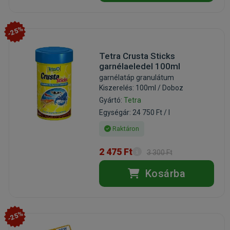
-25%
Tetra Crusta Sticks
garnélaeledel 100ml
garnélatáp granulátum
Kiszerelés: 100ml / Doboz
Gyártó:
Tetra
Egységár: 24 750 Ft / l
Raktáron
2 475 Ft
3 300 Ft
Kosárba
-25%