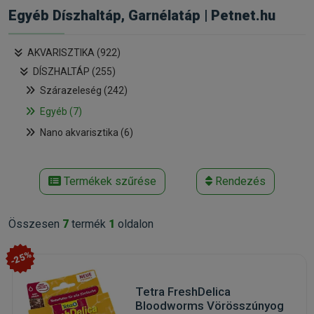
Egyéb Díszhaltáp, Garnélatáp | Petnet.hu
AKVARISZTIKA (922)
DÍSZHALTÁP (255)
Szárazeleség (242)
Egyéb (7)
Nano akvarisztika (6)
Termékek szűrése
Rendezés
Összesen
7
termék
1
oldalon
-25%
Tetra FreshDelica
Bloodworms Vörösszúnyog