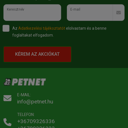
Keresztnév
E-mail
Az
Adatkezelési tájékoztatót
elolvastam és a benne
foglaltakat elfogadom.
KÉREM AZ AKCIÓKAT
E-MAIL:
info@petnet.hu
TELEFON:
+36709326336