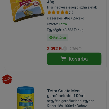
48g
friss nedveseleség díszhalaknak
(1)
Kiszerelés: 48g / Zacskó
Gyártó:
Tetra
Egységár: 43 583 Ft / kg
Raktáron
2 092 Ft
2 789 Ft
Kosárba
-25%
Tetra Crusta Menu
garnélaeledel 100ml
négyféle garnélaeledel egyben
Kiszerelés: 100ml / Doboz