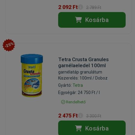
2 092 Ft
2 789 Ft
Kosárba
-25%
Tetra Crusta Granules
garnélaeledel 100ml
garnélatáp granulátum
Kiszerelés: 100ml / Doboz
Gyártó:
Tetra
Egységár: 24 750 Ft / l
Rendelhető
2 475 Ft
3 300 Ft
Kosárba