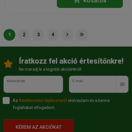
Kosárba
1
2
3
4
Íratkozz fel akció értesítőnkre!
Ne maradj le a legjobb akcióinkról!
Keresztnév
E-mail
Az
Adatkezelési tájékoztatót
elolvastam és a benne
foglaltakat elfogadom.
KÉREM AZ AKCIÓKAT