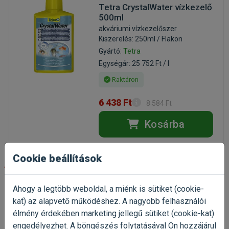
Tetra CrystalWater vízkezelő
500ml
akváriumi vízkezelőszer
Kiszerelés: 250ml / Flakon
Gyártó:
Tetra
Egységár: 25 752 Ft / l
Raktáron
6 438 Ft
8 584 Ft
Kosárba
Cookie beállítások
-20%
Ahogy a legtöbb weboldal, a miénk is sütiket (cookie-
JBL CristalProfi i80 greenline
kat) az alapvető működéshez. A nagyobb felhasználói
belső akváriumszűrő
élmény érdekében marketing jellegű sütiket (cookie-kat)
belső akváriumszűrő
Kiszerelés: 1 Darab
engedélyezhet. A böngészés folytatásával Ön hozzájárul