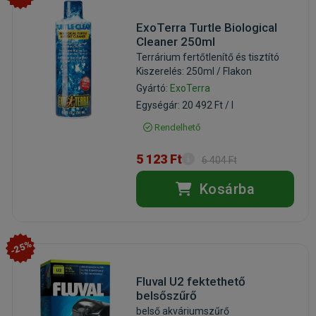
ExoTerra Turtle Biological
Cleaner 250ml
Terrárium fertőtlenítő és tisztító
Kiszerelés: 250ml / Flakon
Gyártó:
ExoTerra
Egységár: 20 492 Ft / l
Rendelhető
5 123 Ft
6 404 Ft
Kosárba
-25%
Fluval U2 fektethető
belsőszűrő
belső akváriumszűrő