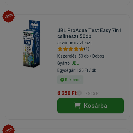
-20%
JBL ProAqua Test Easy 7in1
csíkteszt 50db
akváriumi vízteszt
(1)
Kiszerelés: 50 db / Doboz
Gyártó:
JBL
Egységár: 125 Ft / db
Raktáron
6 250 Ft
7 813 Ft
Kosárba
-20%