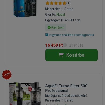
(1)
Kiszerelés: 1 Darab
Gyártó:
Fluval
Egységár: 16 459 Ft / db
Raktáron
Ingyenes szállítás csomagpontra
16 459 Ft
21 945 Ft
Kosárba
-10%
AquaEl Turbo Filter 500
Professional
biológiai szűrésű belsőszűrő
Kiszerelés: 1 Darab