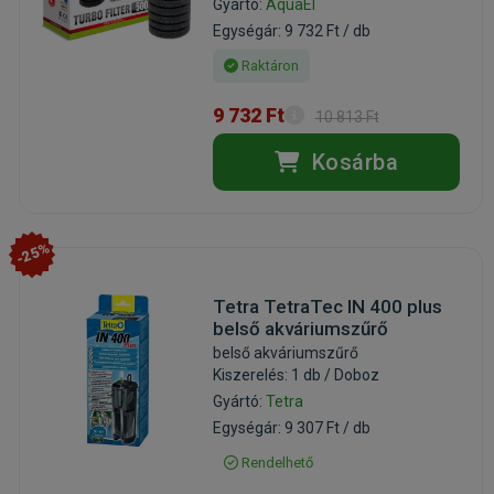
Gyártó:
AquaEl
Egységár: 9 732 Ft / db
Raktáron
9 732 Ft
10 813 Ft
Kosárba
-25%
Tetra TetraTec IN 400 plus
belső akváriumszűrő
belső akváriumszűrő
Kiszerelés: 1 db / Doboz
Gyártó:
Tetra
Egységár: 9 307 Ft / db
Rendelhető