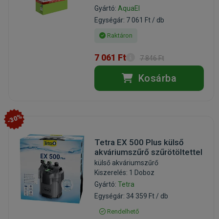
Gyártó:
AquaEl
Egységár: 7 061 Ft / db
Raktáron
7 061 Ft
7 846 Ft
Kosárba
-30%
Tetra EX 500 Plus külső
akváriumszűrő szűrötöltettel
külső akváriumszűrő
Kiszerelés: 1 Doboz
Gyártó:
Tetra
Egységár: 34 359 Ft / db
Rendelhető