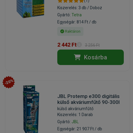
(1)
Kiszerelés: 3 db / Doboz
Gyártó:
Tetra
Egységár: 814 Ft / db
Raktáron
2 442 Ft
3 256 Ft
Kosárba
-20%
JBL Protemp e300 digitális
külső akváriumfűtő 90-300l
külső akváriumfűtő
Kiszerelés: 1 Darab
Gyártó:
JBL
Egységár: 21 907 Ft / db