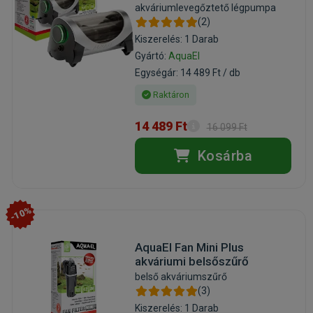
akváriumlevegőztető légpumpa
(2)
Kiszerelés: 1 Darab
Gyártó:
AquaEl
Egységár: 14 489 Ft / db
Raktáron
14 489 Ft
16 099 Ft
Kosárba
-10%
AquaEl Fan Mini Plus
akváriumi belsőszűrő
belső akváriumszűrő
(3)
Kiszerelés: 1 Darab