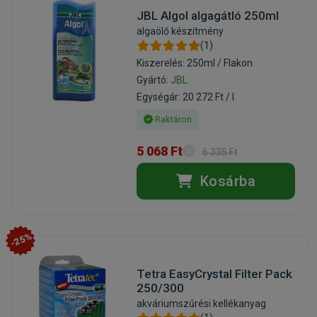
JBL Algol algagátló 250ml
algaölő készítmény
(1)
Kiszerelés: 250ml / Flakon
Gyártó:
JBL
Egységár: 20 272 Ft / l
Raktáron
5 068 Ft
6 335 Ft
Kosárba
-25%
Tetra EasyCrystal Filter Pack
250/300
akváriumszűrési kellékanyag