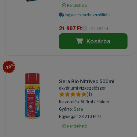
Rendelhető
Ingyenes házhozszállítás
21 907 Ft
27 384 Ft
Kosárba
-20%
Sera Bio Nitrivec 500ml
akváriumi vízkezelőszer
(1)
Kiszerelés: 500ml / Flakon
Gyártó:
Sera
Egységár: 28 210 Ft / l
Rendelhető