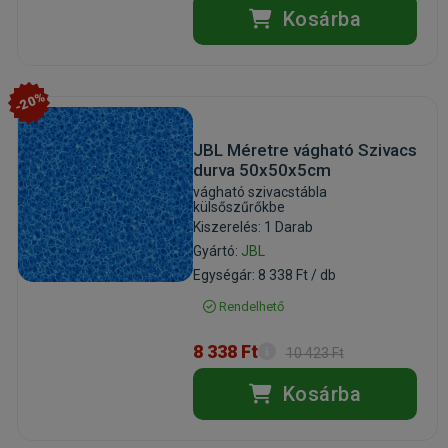
Kosárba
-20%
JBL Méretre vágható Szivacs
durva 50x50x5cm
vágható szivacstábla
külsőszűrőkbe
Kiszerelés: 1 Darab
Gyártó:
JBL
Egységár: 8 338 Ft / db
Rendelhető
8 338 Ft
10 423 Ft
Kosárba