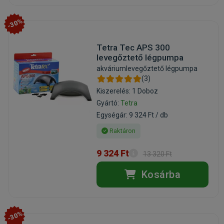
-30%
Tetra Tec APS 300
levegőztető légpumpa
akváriumlevegőztető légpumpa
(3)
Kiszerelés: 1 Doboz
Gyártó:
Tetra
Egységár: 9 324 Ft / db
Raktáron
9 324 Ft
13 320 Ft
Kosárba
-30%