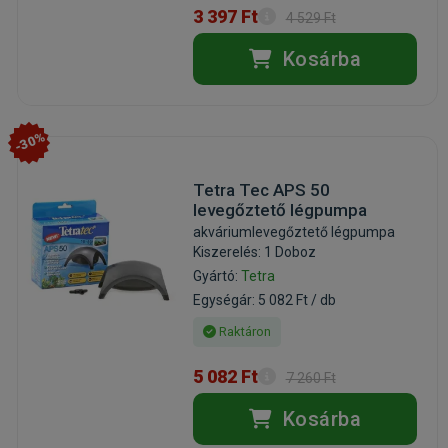
3 397 Ft
4 529 Ft
Kosárba
-30%
Tetra Tec APS 50
levegőztető légpumpa
akváriumlevegőztető légpumpa
Kiszerelés: 1 Doboz
Gyártó:
Tetra
Egységár: 5 082 Ft / db
Raktáron
5 082 Ft
7 260 Ft
Kosárba