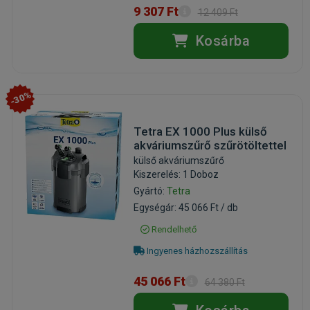
9 307 Ft
12 409 Ft
Kosárba
-30%
Tetra EX 1000 Plus külső
akváriumszűrő szűrötöltettel
külső akváriumszűrő
Kiszerelés: 1 Doboz
Gyártó:
Tetra
Egységár: 45 066 Ft / db
Rendelhető
Ingyenes házhozszállítás
45 066 Ft
64 380 Ft