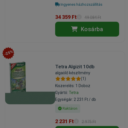
Ingyenes házhozszállítás
34 359 Ft
49 084 Ft
Kosárba
-25%
Tetra Algizit 10db
algaölő készítmény
(1)
Kiszerelés: 1 Doboz
Gyártó:
Tetra
Egységár: 2 231 Ft / db
Raktáron
2 231 Ft
2 975 Ft