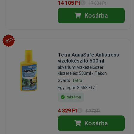
14 105 Ft
17 631 Ft
Kosárba
-25%
Tetra AquaSafe Antistress
vízelőkészítő 500ml
akváriumi vízkezelőszer
Kiszerelés: 500ml / Flakon
Gyártó:
Tetra
Egységár: 8 658 Ft / l
Raktáron
4 329 Ft
5 772 Ft
Kosárba