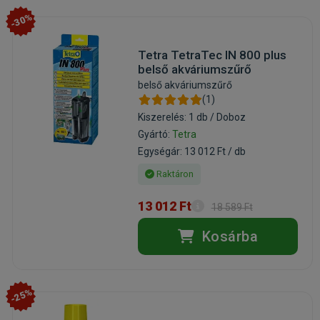
-30%
Tetra TetraTec IN 800 plus
belső akváriumszűrő
belső akváriumszűrő
(1)
Kiszerelés: 1 db / Doboz
Gyártó:
Tetra
Egységár: 13 012 Ft / db
Raktáron
13 012 Ft
18 589 Ft
Kosárba
-25%