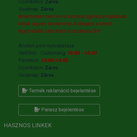
Szombaton:
Zárva
Vasárnap:
Zárva
Amennyiben nem éri el azonnal ügyfélszolgálatunk,
kérjük legyen türelemmel, kollégánk a lehető
legrövidebb időn belül visszahivja Önt!
Átvételi pont nyitvatartása:
Hétfőtől - Csütörtökig:
10:00 - 16:00
Pénteken:
10:00-14:00
Szombaton:
Zárva
Vasárnap:
Zárva
Termék reklamáció bejelentése
Panasz bejelentése
HASZNOS LINKEK