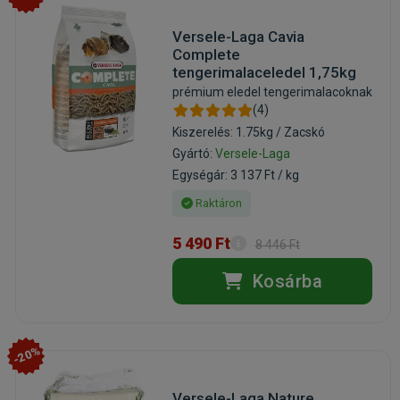
Versele-Laga Cavia
Complete
tengerimalaceledel 1,75kg
prémium eledel tengerimalacoknak
(4)
Kiszerelés: 1.75kg / Zacskó
Gyártó:
Versele-Laga
Egységár: 3 137 Ft / kg
Raktáron
5 490 Ft
8 446 Ft
Kosárba
-20%
Versele-Laga Nature