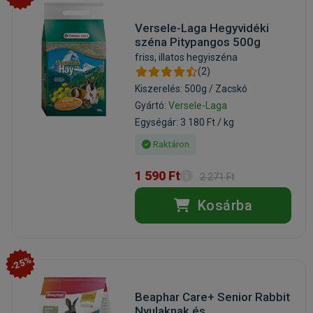
Versele-Laga Hegyvidéki
széna Pitypangos 500g
friss, illatos hegyiszéna
(2)
Kiszerelés: 500g / Zacskó
Gyártó:
Versele-Laga
Egységár: 3 180 Ft / kg
Raktáron
1 590 Ft
2 271 Ft
Kosárba
-25%
Beaphar Care+ Senior Rabbit
Nyulaknak és