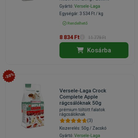
Gyártó:
Versele-Laga
Egységár: 3 534 Ft / kg
Rendelhető
8 834 Ft
11 779 Ft
Kosárba
-30%
Versele-Laga Crock
Complete Apple
rágcsálóknak 50g
prémium töltött falatok
rágcsálóknak
(3)
Kiszerelés: 50g / Zacskó
Gyártó:
Versele-Laga