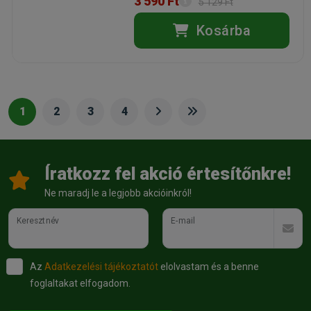
3 590 Ft
5 129 Ft
Kosárba
1
2
3
4
Íratkozz fel akció értesítőnkre!
Ne maradj le a legjobb akcióinkról!
Keresztnév
E-mail
Az
Adatkezelési tájékoztatót
elolvastam és a benne
foglaltakat elfogadom.