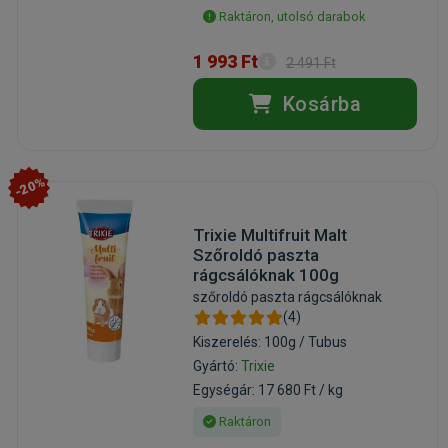
Raktáron, utolsó darabok
1 993 Ft
2 491 Ft
Kosárba
-20%
Trixie Multifruit Malt
Szőroldó paszta
rágcsálóknak 100g
szőroldó paszta rágcsálóknak
(4)
Kiszerelés: 100g / Tubus
Gyártó:
Trixie
Egységár: 17 680 Ft / kg
Raktáron