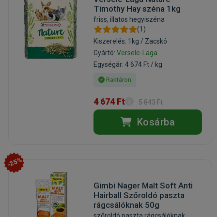
Timothy Hay széna 1kg
friss, illatos hegyiszéna
(1)
Kiszerelés: 1kg / Zacskó
Gyártó:
Versele-Laga
Egységár: 4 674 Ft / kg
Raktáron
4 674 Ft
5 843 Ft
Kosárba
-25%
Gimbi Nager Malt Soft Anti
Hairball Szőroldó paszta
rágcsálóknak 50g
szőroldó paszta rágcsálóknak