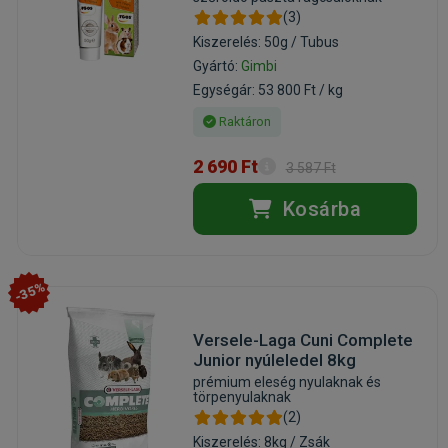
(3)
Kiszerelés: 50g / Tubus
Gyártó:
Gimbi
Egységár: 53 800 Ft / kg
Raktáron
2 690 Ft
3 587 Ft
Kosárba
-35%
Versele-Laga Cuni Complete
Junior nyúleledel 8kg
prémium eleség nyulaknak és
törpenyulaknak
(2)
Kiszerelés: 8kg / Zsák