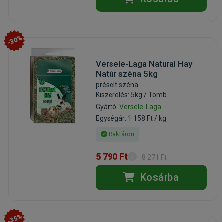
-30%
Versele-Laga Natural Hay
Natúr széna 5kg
préselt széna
Kiszerelés: 5kg / Tömb
Gyártó:
Versele-Laga
Egységár: 1 158 Ft / kg
Raktáron
5 790 Ft
8 271 Ft
Kosárba
-35%