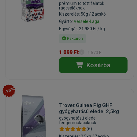
prémium töltött falatok
rágcsálóknak
Kiszerelés: 50g / Zacskó
Gyártó:
Versele-Laga
Egységár: 21 980 Ft / kg
Raktáron
1 099 Ft
1 570 Ft
Kosárba
-10%
Trovet Guinea Pig GHF
gyógyhatású eledel 2,5kg
gyógyhatású eledel
tengerimalacoknak
(6)
Kiszerelés: 2.5kg / Zacskó