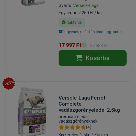
Gyártó:
Versele-Laga
Egységár: 2 250 Ft / kg
Raktáron
Ingyenes szállítás csomagpontra
17 997 Ft
27 688 Ft
Kosárba
-25%
Versele-Laga Ferret
Complete
vadászgörényeledel 2,5kg
prémium eledel
vadászgörényeknek
(4)
Kiszerelés: 2.5kg / Zacskó