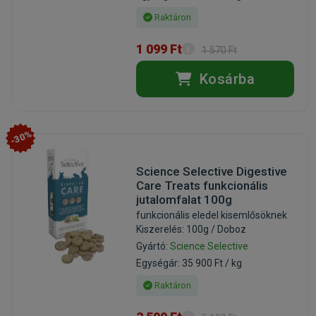
Raktáron
1 099 Ft
1 570 Ft
Kosárba
-30%
Science Selective Digestive
Care Treats funkcionális
jutalomfalat 100g
funkcionális eledel kisemlősöknek
Kiszerelés: 100g / Doboz
Gyártó:
Science Selective
Egységár: 35 900 Ft / kg
Raktáron