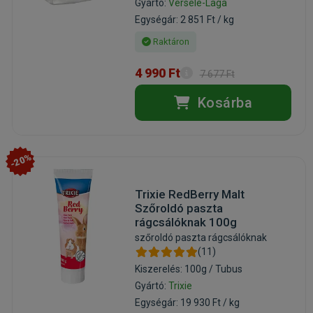
Gyártó:
Versele-Laga
Egységár: 2 851 Ft / kg
Raktáron
4 990 Ft
7 677 Ft
Kosárba
-20%
Trixie RedBerry Malt
Szőroldó paszta
rágcsálóknak 100g
szőroldó paszta rágcsálóknak
(11)
Kiszerelés: 100g / Tubus
Gyártó:
Trixie
Egységár: 19 930 Ft / kg