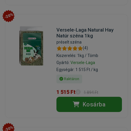
-20%
Versele-Laga Natural Hay
Natúr széna 1kg
préselt széna
(4)
Kiszerelés: 1kg / Tömb
Gyártó:
Versele-Laga
Egységár: 1 515 Ft / kg
Raktáron
1 515 Ft
1 894 Ft
Kosárba
-30%