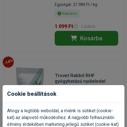
Egységár: 21 980 Ft / kg
Raktáron
1 099 Ft
1 570 Ft
Kosárba
-10%
Trovet Rabbit RHF
gyógyhatású nyúleledel
1,2kg
Cookie beállítások
gyógyhatású eledel nyulaknak
(6)
Kiszerelés: 1200g / Zacskó
Ahogy a legtöbb weboldal, a miénk is sütiket (cookie-
Gyártó:
Trovet
kat) az alapvető működéshez. A nagyobb felhasználói
Egységár: 4 075 Ft / kg
élmény érdekében marketing jellegű sütiket (cookie-kat)