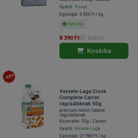
Gyártó:
Trovet
Egységár: 3 356 Ft / kg
Raktáron
8 390 Ft
9 322 Ft
Kosárba
-30%
Versele-Laga Crock
Complete Carrot
rágcsálóknak 50g
prémium töltött falatok
rágcsálóknak
Kiszerelés: 50g / Zacskó
Gyártó:
Versele-Laga
Egységár: 21 980 Ft / kg