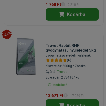
1 768 Ft
2 210 Ft
Kosárba
-20%
Trovet Rabbit RHF
gyógyhatású nyúleledel 5kg
gyógyhatású eledel nyulaknak
(6)
Kiszerelés: 5000g / Zacskó
Gyártó:
Trovet
Egységár: 2 734 Ft / kg
Rendelhető
13 671 Ft
17 089 Ft
Kosárba