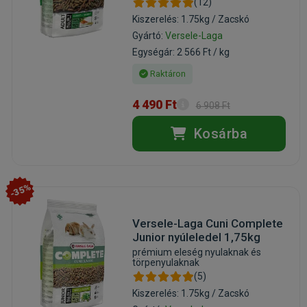
(12)
Kiszerelés: 1.75kg / Zacskó
Gyártó:
Versele-Laga
Egységár: 2 566 Ft / kg
Raktáron
4 490 Ft
6 908 Ft
Kosárba
-35%
Versele-Laga Cuni Complete
Junior nyúleledel 1,75kg
prémium eleség nyulaknak és
törpenyulaknak
(5)
Kiszerelés: 1.75kg / Zacskó