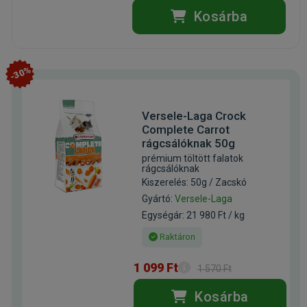
Kosárba
-30%
Versele-Laga Crock
Complete Carrot
rágcsálóknak 50g
prémium töltött falatok
rágcsálóknak
Kiszerelés: 50g / Zacskó
Gyártó:
Versele-Laga
Egységár: 21 980 Ft / kg
Raktáron
1 099 Ft
1 570 Ft
Kosárba