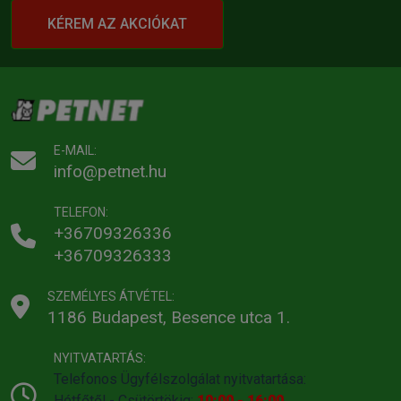
KÉREM AZ AKCIÓKAT
E-MAIL:
info@petnet.hu
TELEFON:
+36709326336
+36709326333
SZEMÉLYES ÁTVÉTEL:
1186 Budapest, Besence utca 1.
NYITVATARTÁS:
Telefonos Ügyfélszolgálat nyitvatartása:
Hétfőtől - Csütörtökig:
10:00 - 16:00