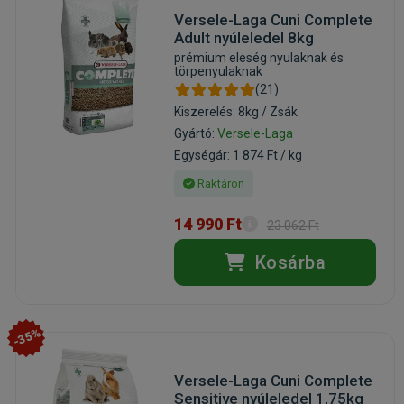
Versele-Laga Cuni Complete
Adult nyúleledel 8kg
prémium eleség nyulaknak és
törpenyulaknak
(21)
Kiszerelés: 8kg / Zsák
Gyártó:
Versele-Laga
Egységár: 1 874 Ft / kg
Raktáron
14 990 Ft
23 062 Ft
Kosárba
-35%
Versele-Laga Cuni Complete
Sensitive nyúleledel 1,75kg