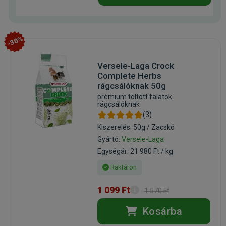
-30%
Versele-Laga Crock
Complete Herbs
rágcsálóknak 50g
prémium töltött falatok
rágcsálóknak
(3)
Kiszerelés: 50g / Zacskó
Gyártó:
Versele-Laga
Egységár: 21 980 Ft / kg
Raktáron
1 099 Ft
1 570 Ft
Kosárba