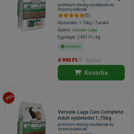
prémium eleség nyulaknak és
törpenyulaknak
(5)
Kiszerelés: 1.75kg / Zacskó
Gyártó:
Versele-Laga
Egységár: 2 851 Ft / kg
Raktáron
4 990 Ft
7 677 Ft
Kosárba
-35%
Versele-Laga Cuni Complete
Adult nyúleledel 1,75kg
prémium eleség nyulaknak és
törpenyulaknak