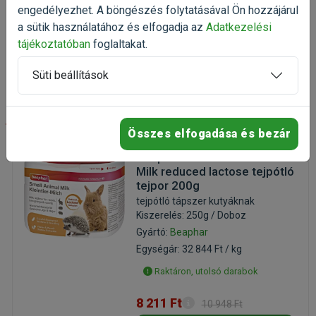
Raktáron
engedélyezhet. A böngészés folytatásával Ön hozzájárul
a sütik használatához és elfogadja az
Adatkezelési
4 890 Ft
5 433 Ft
tájékoztatóban
foglaltakat.
Kosárba
Süti beállítások
-25%
Összes elfogadása és bezár
Beaphar Lactol Small Animal
Milk reduced lactose tejpótló
tejpor 200g
tejpótló tápszer kutyáknak
Kiszerelés: 250g / Doboz
Gyártó:
Beaphar
Egységár: 32 844 Ft / kg
Raktáron, utolsó darabok
8 211 Ft
10 948 Ft