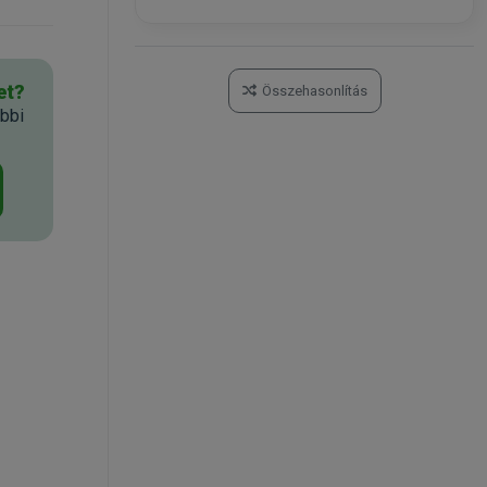
et?
Összehasonlítás
bbi