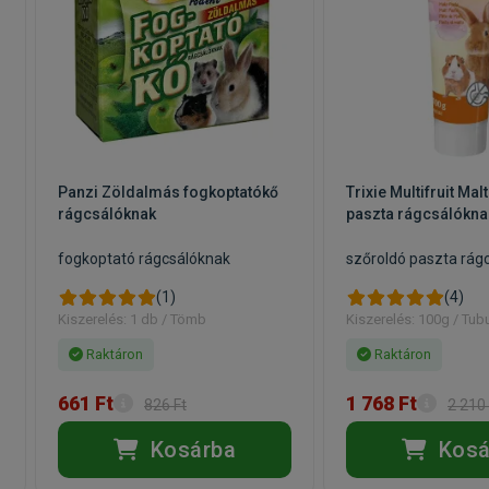
Panzi Zöldalmás fogkoptatókő
Trixie Multifruit Ma
rágcsálóknak
paszta rágcsálókna
fogkoptató rágcsálóknak
szőroldó paszta rág
(1)
(4)
Kiszerelés: 1 db / Tömb
Kiszerelés: 100g / Tub
Raktáron
Raktáron
661 Ft
1 768 Ft
826 Ft
2 210 
Kosárba
Kosá