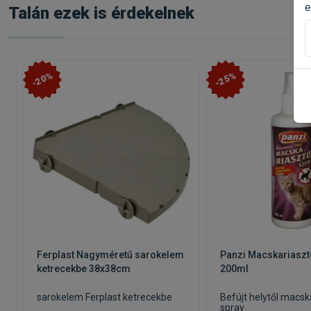
e
Talán ezek is érdekelnek
-20%
-25%
Ferplast Nagyméretű sarokelem
Panzi Macskariaszt
ketrecekbe 38x38cm
200ml
sarokelem Ferplast ketrecekbe
Befújt helytől macsk
spray