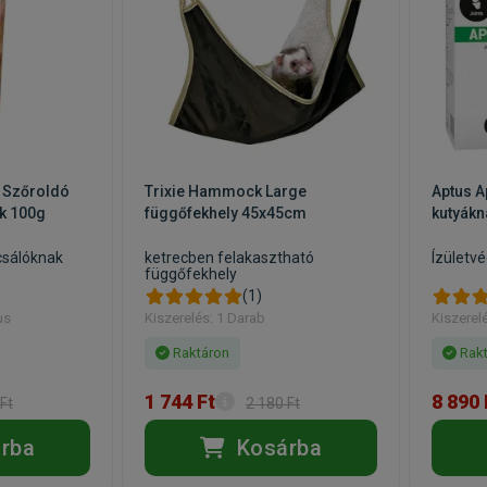
lt Szőroldó
Trixie Hammock Large
Aptus A
k 100g
függőfekhely 45x45cm
kutyák
csálóknak
ketrecben felakasztható
Ízületv
függőfekhely
(1)
us
Kiszerelés: 1 Darab
Kiszerel
Raktáron
Rakt
1 744 Ft
8 890 
Ft
2 180 Ft
rba
Kosárba