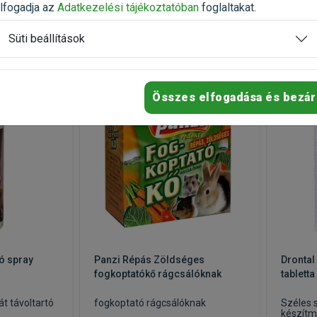
lfogadja az
Adatkezelési tájékoztatóban
foglaltakat.
Süti beállítások
-20%
-20%
Összes elfogadása és bezár
ó spray
Panzi Répás Zöldséges
Drontal 
fogkoptatókő rágcsálóknak
tabletta
át távoltartó
fogkoptató rágcsálóknak
Széles 
készít