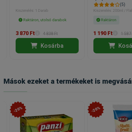
(5)
Kiszerelés: 1 Darab
Kiszerelés: 200ml / Fl
Raktáron, utolsó darabok
Raktáron
3 870 Ft
1 190 Ft
4 838 Ft
1 587 
Kosárba
Kosá
Mások ezeket a termékeket is megvásá
-20%
-20%