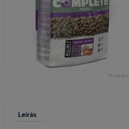
* A kép illus
Leírás