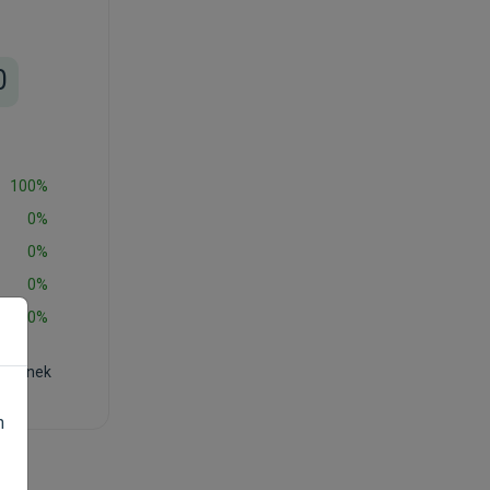
0
100%
0%
0%
0%
0%
rősének
n