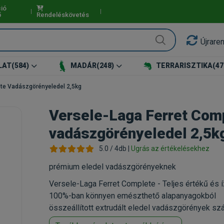
ió
ő
Rendeléskövetés
Újrare
LAT
(584)
MADÁR
(248)
TERRARISZTIKA
(47
ete Vadászgörényeledel 2,5kg
Versele-Laga Ferret Com
vadászgörényeledel 2,5k
5.0 / 4db |
Ugrás az értékelésekhez
prémium eledel vadászgörényeknek
Versele-Laga Ferret Complete - Teljes értékű és í
100%-ban könnyen emészthető alapanyagokból
összeállított extrudált eledel vadászgörények sz