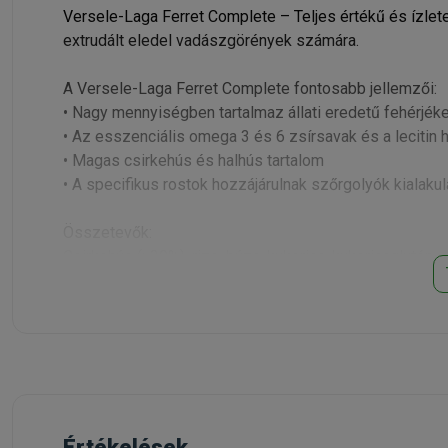
Versele-Laga Ferret Complete – Teljes értékű és ízle
extrudált eledel vadászgörények számára.
A Versele-Laga Ferret Complete fontosabb jellemzői:
• Nagy mennyiségben tartalmaz állati eredetű fehérjéke
• Az esszenciális omega 3 és 6 zsírsavak és a lecitin
• Magas csirkehús és halhús tartalom
• A specifikus rostok hozzájárulnak szőrgolyók kial
Összetevők:
Csirkehús (>30%), rizs, búza, kukorica, kukoricaglutén, cs
egész tojás, sörélesztő, halolaj, ásványi anyagok, FOS (
Beltartalmi értékek:
Nyersfehérje 36%, Nyerszsír 19%, Nyersrost 3%, Nyer
Adalékanyagok/kg:
Réz- szulfát (II) 20mg, A vitamin 25.000 I.U., D3 vitami
Értékelések