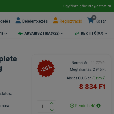
Ügyfélszolgálat:
info@petnet.hu
0
ndelés
Bejelentkezés
Regisztráció
Kosár
1)
AKVARISZTIKA
(922)
KERTITÓ
(97)
plete
Normál ár:
11 779 Ft
-25%
g
Megtakarítás:
2 945 Ft
Akciós CLUB ár:
(Ez mi?)
8 834 Ft
zletes,
Rendelhető
ámára.