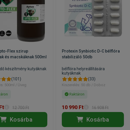
pto-Flex szirup
Protexin Synbiotic D-C bélflóra
nak és macskáknak 500ml
stabilizáló 50db
édő készítmény kutyáknak
bélflóra helyreállítására
kutyáknak
(101)
(33)
és: 500ml / Üveg
Kiszerelés: 50 db / Doboz
áron
Raktáron
Ft
10 990 Ft
12 700 Ft
16 908 Ft
Kosárba
Kosárba