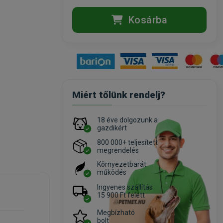
Kosárba
Miért tőlünk rendelj?
18 éve dolgozunk a
gazdikért
800 000+ teljesített
megrendelés
Környezetbarát
működés
Ingyenes szállítás
15 900 Ft felett
Megbízható
bolt