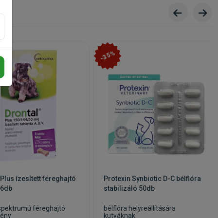
-35%
Plus ízesített féreghajtó
Protexin Synbiotic D-C bélflóra
 6db
stabilizáló 50db
spektrumú féreghajtó
bélflóra helyreállítására
mény
kutyáknak