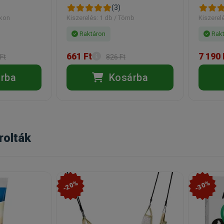
(3)
akon
Kiszerelés: 1 db / Tömb
Kiszerel
Raktáron
Rakt
661 Ft
7 190 
Ft
826 Ft
rba
Kosárba
rolták
-20%
-30%