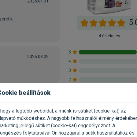
2025.01.01.
eretik.
5.
4 értékelés
5
2026.03.09.
4
3
2
1
Cookie beállítások
100%
ajánlaná ezt a terméket isme
hogy a legtöbb weboldal, a miénk is sütiket (cookie-kat) az
lapvető működéshez. A nagyobb felhasználói élmény érdekébe
arketing jellegű sütiket (cookie-kat) engedélyezhet. A
öngészés folytatásával Ön hozzájárul a sütik használatához és