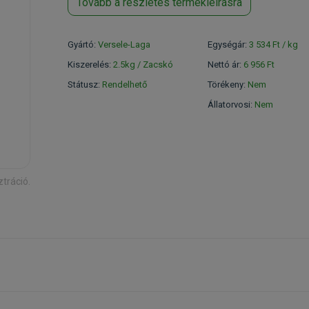
Tovább a részletes termékleírásra
Gyártó:
Versele-Laga
Egységár:
3 534 Ft / kg
Kiszerelés:
2.5kg / Zacskó
Nettó ár:
6 956 Ft
Státusz:
Rendelhető
Törékeny:
Nem
Állatorvosi:
Nem
ztráció.