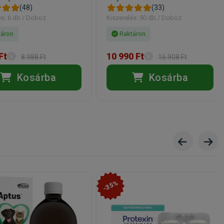
(48)
(33)
és: 6 db / Doboz
Kiszerelés: 50 db / Doboz
áron
Raktáron
Ft
10 990 Ft
8 988 Ft
16 908 Ft
Kosárba
Kosárba
-35%