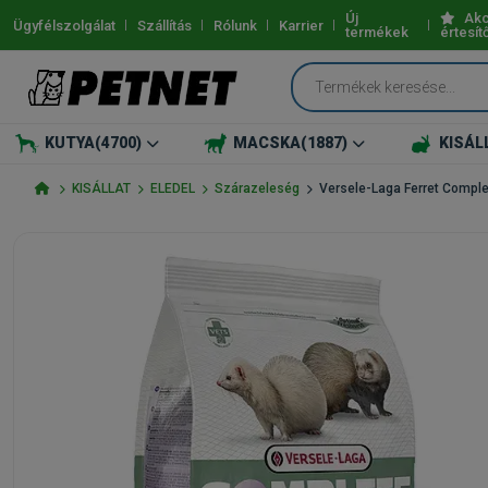
Új
Akc
Ügyfélszolgálat
Szállítás
Rólunk
Karrier
termékek
értesít
KUTYA
(4700)
MACSKA
(1887)
KISÁL
KISÁLLAT
ELEDEL
Szárazeleség
Versele-Laga Ferret Compl