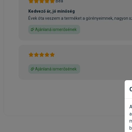
Bea
Kedvező ár, jó minőség
Évek óta veszem a terméket a görényeimnek, nagyon sz
Ajánlaná ismerősének
Ajánlaná ismerősének
A
a
m
b