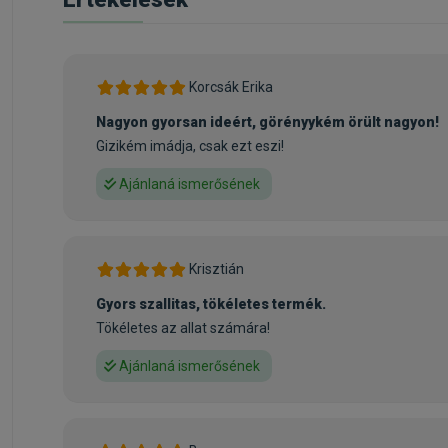
karotin 10mg
Kapható Kkiszerelések: 1kg,
2,5kg
Korcsák Erika
Nagyon gyorsan ideért, görényykém örült nagyon!
Gizikém imádja, csak ezt eszi!
Ajánlaná ismerősének
Krisztián
Gyors szallitas, tökéletes termék.
Tökéletes az allat számára!
Ajánlaná ismerősének