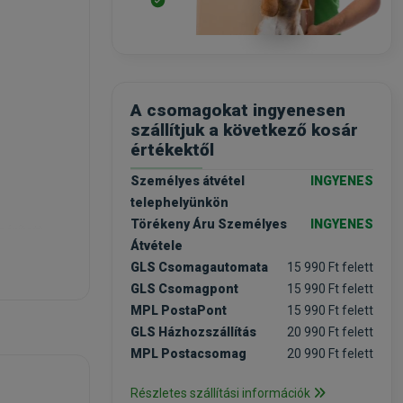
A csomagokat ingyenesen
szállítjuk a következő kosár
értékektől
Személyes átvétel
INGYENES
telephelyünkön
Törékeny Áru Személyes
INGYENES
zárított
Átvétele
GLS Csomagautomata
15 990 Ft felett
GLS Csomagpont
15 990 Ft felett
MPL PostaPont
15 990 Ft felett
GLS Házhozszállítás
20 990 Ft felett
MPL Postacsomag
20 990 Ft felett
Részletes szállítási információk