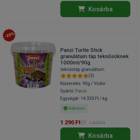
Kosárba
-30%
Panzi Turtle Stick
granulátum táp teknősöknek
1000ml/90g
teknőstáp granulátum
(3)
Kiszerelés: 90g / Vödör
Gyártó:
Panzi
Egységár: 14 333 Ft / kg
Raktáron
1 290 Ft
1 843 Ft
Kosárba