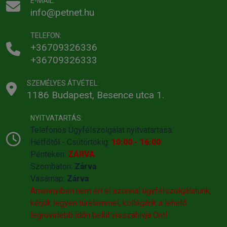
E-MAIL:
info@petnet.hu
TELEFON:
+36709326336
+36709326333
SZEMÉLYES ÁTVÉTEL:
1186 Budapest, Besence utca 1.
NYITVATARTÁS:
Telefonos Ügyfélszolgálat nyitvatartása:
Hétfőtől - Csütörtökig:
10:00 - 16:00
Pénteken:
ZÁRVA
Szombaton:
Zárva
Vasárnap:
Zárva
Amennyiben nem éri el azonnal ügyfélszolgálatunk,
kérjük legyen türelemmel, kollégánk a lehető
legrövidebb időn belül visszahivja Önt!