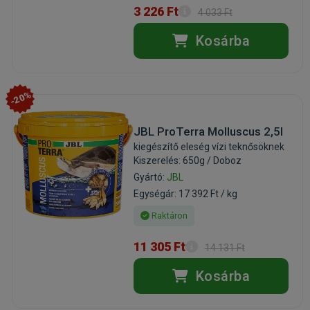
3 226 Ft
4 033 Ft
Kosárba
-20%
JBL ProTerra Molluscus 2,5l
kiegészítő eleség vízi teknősöknek
Kiszerelés: 650g / Doboz
Gyártó:
JBL
Egységár: 17 392 Ft / kg
Raktáron
11 305 Ft
14 131 Ft
Kosárba