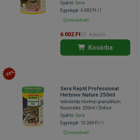
Gyártó:
Sera
Egységár: 6 002 Ft / l
Rendelhető
6 002 Ft
8 003 Ft
Kosárba
-20%
Sera Reptil Professional
Herbivor Nature 250ml
teknőstáp növényi granulátum
Kiszerelés: 250ml / Doboz
Gyártó:
Sera
Egységár: 10 260 Ft / l
Rendelhető