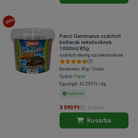
-30%
Panzi Gammarus szárított
bolharák teknősöknek
1000ml/85g
szárított eleség vizi teknősöknek
(2)
Kiszerelés: 85g / Vödör
Gyártó:
Panzi
Egységár: 42 235 Ft / kg
Raktáron
3 590 Ft
5 129 Ft
Kosárba