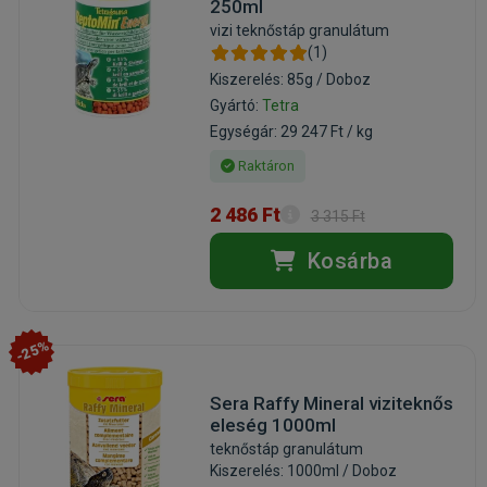
250ml
vizi teknőstáp granulátum
(1)
Kiszerelés: 85g / Doboz
Gyártó:
Tetra
Egységár: 29 247 Ft / kg
Raktáron
2 486 Ft
3 315 Ft
Kosárba
-25%
Sera Raffy Mineral viziteknős
eleség 1000ml
teknőstáp granulátum
Kiszerelés: 1000ml / Doboz