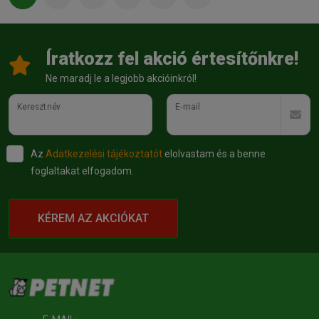
Íratkozz fel akció értesítőnkre!
Ne maradj le a legjobb akcióinkról!
Keresztnév
E-mail
Az
Adatkezelési tájékoztatót
elolvastam és a benne
foglaltakat elfogadom.
KÉREM AZ AKCIÓKAT