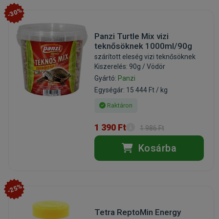
-30%
Panzi Turtle Mix vizi
teknősöknek 1000ml/90g
szárított eleség vizi teknősöknek
Kiszerelés: 90g / Vödör
Gyártó:
Panzi
Egységár: 15 444 Ft / kg
Raktáron
1 390 Ft
1 986 Ft
Kosárba
-25%
Tetra ReptoMin Energy