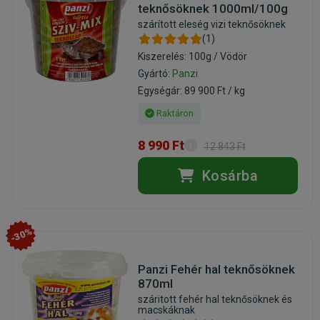
teknősöknek 1000ml/100g
szárított eleség vizi teknősöknek
(1)
Kiszerelés: 100g / Vödör
Gyártó:
Panzi
Egységár: 89 900 Ft / kg
Raktáron
8 990 Ft
12 843 Ft
Kosárba
-30%
Panzi Fehér hal teknősöknek
870ml
száritott fehér hal teknősöknek és
macskáknak