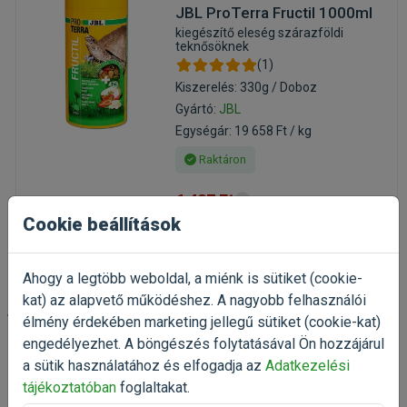
JBL ProTerra Fructil 1000ml
kiegészítő eleség szárazföldi
teknősöknek
(1)
Kiszerelés: 330g / Doboz
Gyártó:
JBL
Egységár: 19 658 Ft / kg
Raktáron
6 487 Ft
8 109 Ft
Cookie beállítások
Kosárba
Ahogy a legtöbb weboldal, a miénk is sütiket (cookie-
kat) az alapvető működéshez. A nagyobb felhasználói
-25%
élmény érdekében marketing jellegű sütiket (cookie-kat)
engedélyezhet. A böngészés folytatásával Ön hozzájárul
Tetra Tortoise Szárazföldi
a sütik használatához és elfogadja az
Adatkezelési
teknőstáp 500ml
tájékoztatóban
foglaltakat.
táp szárazföldi teknősöknek