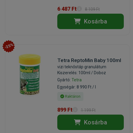
6 487 Ft
8 109 Ft
Kosárba
-25%
Tetra ReptoMin Baby 100ml
vizi teknőstáp granulátum
Kiszerelés: 100ml / Doboz
Gyártó:
Tetra
Egységár: 8 990 Ft / l
Raktáron
899 Ft
1 199 Ft
Kosárba