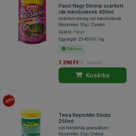
Panzi Nagy Shrimp szárított
rák teknősöknek 400ml
szárított eleség vizi teknősöknek
Kiszerelés: 55g / Zacskó
Gyártó:
Panzi
Egységár: 23 455 Ft / kg
Raktáron
1 290 Ft
1 613 Ft
Kosárba
-25%
Tetra ReptoMin Sticks
250ml
vizi teknőstáp granulátum
Kiszerelés: 55g / Doboz