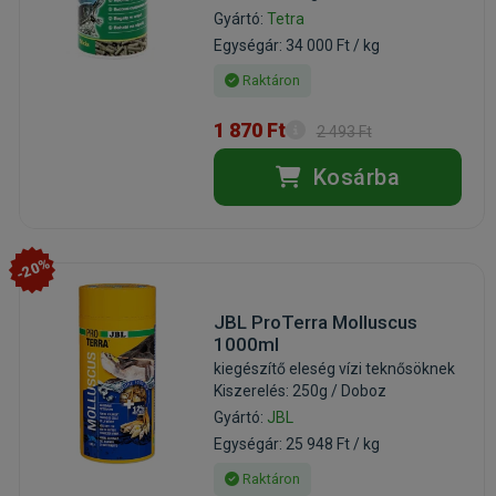
Gyártó:
Tetra
Egységár: 34 000 Ft / kg
Raktáron
1 870 Ft
2 493 Ft
Kosárba
-20%
JBL ProTerra Molluscus
1000ml
kiegészítő eleség vízi teknősöknek
Kiszerelés: 250g / Doboz
Gyártó:
JBL
Egységár: 25 948 Ft / kg
Raktáron