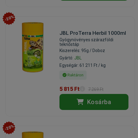
-20%
JBL ProTerra Herbil 1000ml
Gyógynövényes szárazföldi
teknőstáp
Kiszerelés: 95g / Doboz
Gyártó:
JBL
Egységár: 61 211 Ft / kg
Raktáron
5 815 Ft
7 269 Ft
Kosárba
-20%