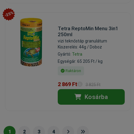
-25%
Tetra ReptoMin Menu 3in1
250ml
vizi teknőstáp granulátum
Kiszerelés: 44g / Doboz
Gyártó:
Tetra
Egységár: 65 205 Ft / kg
Raktáron
2 869 Ft
3 825 Ft
Kosárba
1
2
3
4