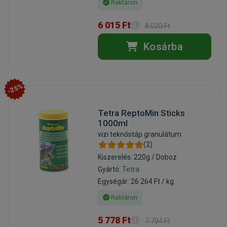
Raktáron
6 015 Ft
8 020 Ft
Kosárba
-25%
Tetra ReptoMin Sticks
1000ml
vizi teknőstáp granulátum
(2)
Kiszerelés: 220g / Doboz
Gyártó:
Tetra
Egységár: 26 264 Ft / kg
Raktáron
5 778 Ft
7 704 Ft