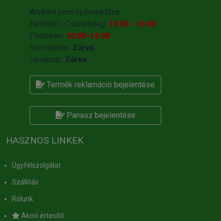
Átvételi pont nyitvatartása:
Hétfőtől - Csütörtökig:
10:00 - 16:00
Pénteken:
10:00-14:00
Szombaton:
Zárva
Vasárnap:
Zárva
Termék reklamáció bejelentése
Panasz bejelentése
HASZNOS LINKEK
Ügyfélszolgálat
Szállítás
Rólunk
Akció értesítő