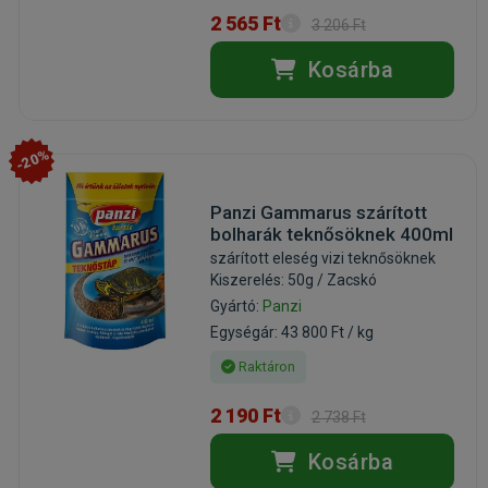
2 565 Ft
3 206 Ft
Kosárba
-20%
Panzi Gammarus szárított
bolharák teknősöknek 400ml
szárított eleség vizi teknősöknek
Kiszerelés: 50g / Zacskó
Gyártó:
Panzi
Egységár: 43 800 Ft / kg
Raktáron
2 190 Ft
2 738 Ft
Kosárba