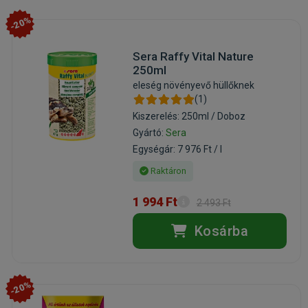
-20%
Sera Raffy Vital Nature
250ml
eleség növényevő hüllőknek
(1)
Kiszerelés: 250ml / Doboz
Gyártó:
Sera
Egységár: 7 976 Ft / l
Raktáron
1 994 Ft
2 493 Ft
Kosárba
-20%