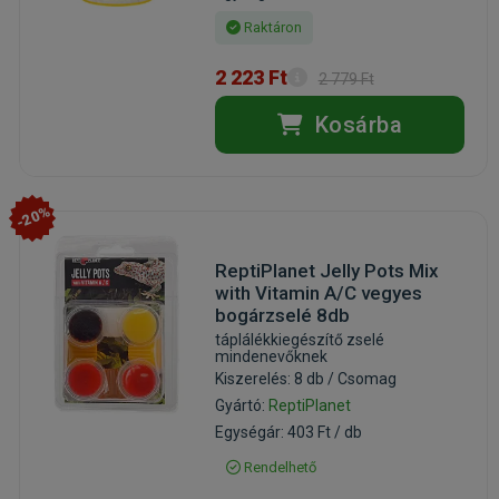
Raktáron
2 223 Ft
2 779 Ft
Kosárba
-20%
ReptiPlanet Jelly Pots Mix
with Vitamin A/C vegyes
bogárzselé 8db
táplálékkiegészítő zselé
mindenevőknek
Kiszerelés: 8 db / Csomag
Gyártó:
ReptiPlanet
Egységár: 403 Ft / db
Rendelhető