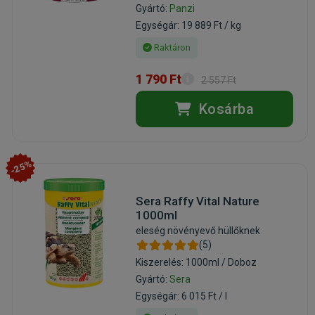
Gyártó:
Panzi
Egységár: 19 889 Ft / kg
Raktáron
1 790 Ft
2 557 Ft
Kosárba
-25%
Sera Raffy Vital Nature
1000ml
eleség növényevő hüllőknek
(5)
Kiszerelés: 1000ml / Doboz
Gyártó:
Sera
Egységár: 6 015 Ft / l