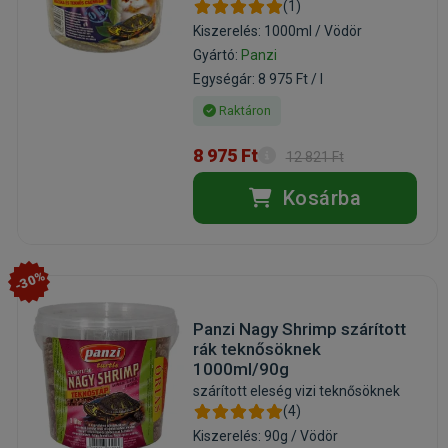
(1)
Kiszerelés: 1000ml / Vödör
Gyártó:
Panzi
Egységár: 8 975 Ft / l
Raktáron
8 975 Ft
12 821 Ft
Kosárba
-30%
Panzi Nagy Shrimp szárított
rák teknősöknek
1000ml/90g
szárított eleség vizi teknősöknek
(4)
Kiszerelés: 90g / Vödör