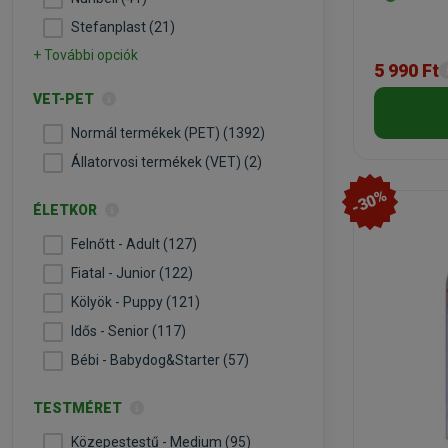
Stefanplast (21)
+ További opciók
5 990 Ft
VET-PET
Normál termékek (PET) (1392)
Állatorvosi termékek (VET) (2)
-30%
ÉLETKOR
Felnőtt - Adult (127)
Fiatal - Junior (122)
Kölyök - Puppy (121)
Idős - Senior (117)
Bébi - Babydog&Starter (57)
TESTMÉRET
Közepestestű - Medium (95)