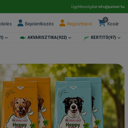
Ügyfélszolgálat:
info@petnet.hu
0
ndelés
Bejelentkezés
Regisztráció
Kosár
1)
AKVARISZTIKA
(922)
KERTITÓ
(97)