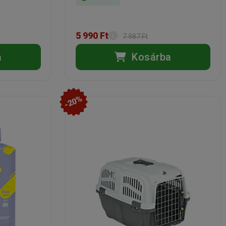
5 990 Ft
7 987 Ft
a
Kosárba
-20%