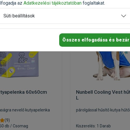
-20%
lfogadja az
Adatkezelési tájékoztatóban
foglaltakat.
Süti beállítások
Összes elfogadása és bezár
utyapelenka 60x60cm
Nunbell Cooling Vest hű
L
aságra nevelő kutyapelenka
párolgással hűsítő kutya hűt
(9)
 50 db / Csomag
Kiszerelés: 1 Darab