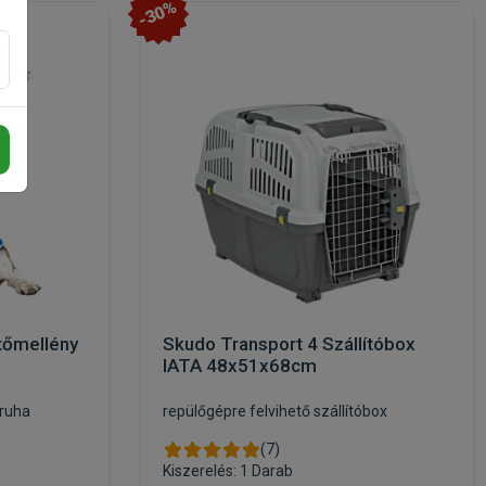
-30%
tőmellény
Skudo Transport 4 Szállítóbox
IATA 48x51x68cm
őruha
repülőgépre felvihető szállítóbox
(7)
Kiszerelés: 1 Darab