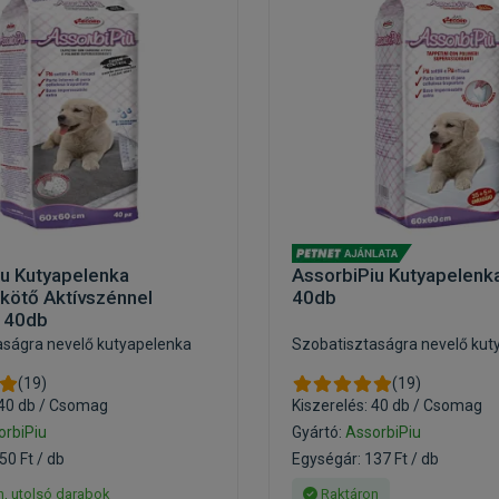
iu Kutyapelenka
AssorbiPiu Kutyapelen
ötő Aktívszénnel
40db
 40db
aságra nevelő kutyapelenka
Szobatisztaságra nevelő kut
(19)
(19)
 40 db / Csomag
Kiszerelés: 40 db / Csomag
orbiPiu
Gyártó:
AssorbiPiu
50 Ft / db
Egységár: 137 Ft / db
, utolsó darabok
Raktáron