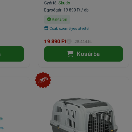
Gyártó:
Skudo
Egységár: 19 890 Ft / db
Raktáron
Csak személyes átvétel
19 890 Ft
28 414 Ft
a
Kosárba
-30%