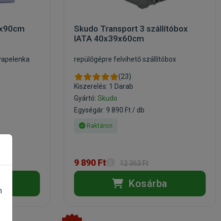
0x90cm
Skudo Transport 3 szállítóbox
IATA 40x39x60cm
yapelenka
repülőgépre felvihető szállítóbox
(23)
Kiszerelés: 1 Darab
Gyártó:
Skudo
Egységár: 9 890 Ft / db
Raktáron
9 890 Ft
12 363 Ft
a
Kosárba
n