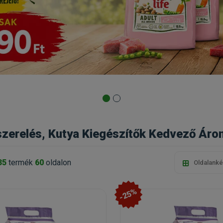
szerelés, Kutya Kiegészítők Kedvező Áron
35
termék
60
oldalon
Oldalanké
-25%