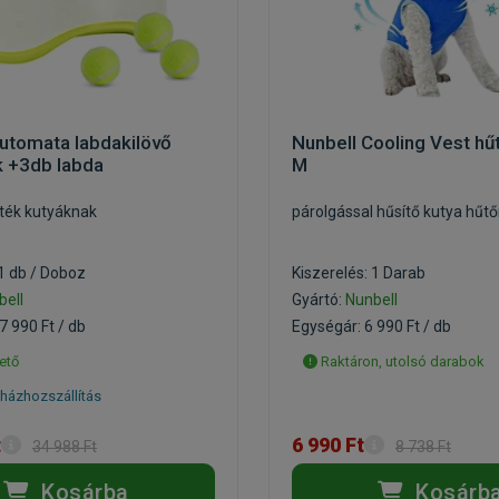
utomata labdakilövő
Nunbell Cooling Vest hű
k +3db labda
M
játék kutyáknak
párolgással hűsítő kutya hűt
 1 db / Doboz
Kiszerelés: 1 Darab
bell
Gyártó:
Nunbell
7 990 Ft / db
Egységár: 6 990 Ft / db
ető
Raktáron, utolsó darabok
házhozszállítás
t
6 990 Ft
34 988 Ft
8 738 Ft
Kosárba
Kosárb