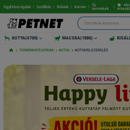
Új
Akc
Ügyfélszolgálat
Szállítás
Rólunk
Karrier
termékek
értesít
KUTYA
(4700)
MACSKA
(1886)
KISÁL
TERMÉKKATEGÓRIÁK
KUTYA
KUTYAFELSZERELÉS