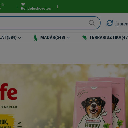
ió
ő
Rendeléskövetés
Újrare
LAT
(584)
MADÁR
(248)
TERRARISZTIKA
(47