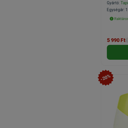
Gyártó:
Tap
Egységár: 1
Raktáron
5 990 Ft
-20%