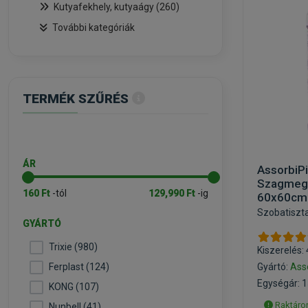
Kutyafekhely, kutyaágy (260)
További kategóriák
TERMÉK SZŰRÉS
ÁR
AssorbiP
Szagmegk
160 Ft
-tól
129,990 Ft
-ig
60x60cm
Szobatiszt
GYÁRTÓ
Trixie (980)
Kiszerelés:
Ferplast (124)
Gyártó:
Ass
Egységár: 1
KONG (107)
Raktáron
Nunbell (41)