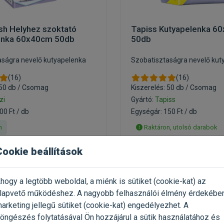
sh Helyhez szoktató
Tapiss Kutyapelenka 6
enka 60x40cm 50db
50db
aságra nevelő kutyapelenka
Szobatisztaságra nevelő kut
(16)
(16)
 50 db / Csomag
Kiszerelés: 50 db / Csomag
zi
Gyártó:
Tapiss
00 Ft / db
Egységár: 150 Ft / db
n
Raktáron, utolsó darabok
Cookie beállítások
7 490 Ft
7 129 Ft
11 523 Ft
hogy a legtöbb weboldal, a miénk is sütiket (cookie-kat) az
Kosárba
Kosárb
lapvető működéshez. A nagyobb felhasználói élmény érdekébe
arketing jellegű sütiket (cookie-kat) engedélyezhet. A
öngészés folytatásával Ön hozzájárul a sütik használatához és