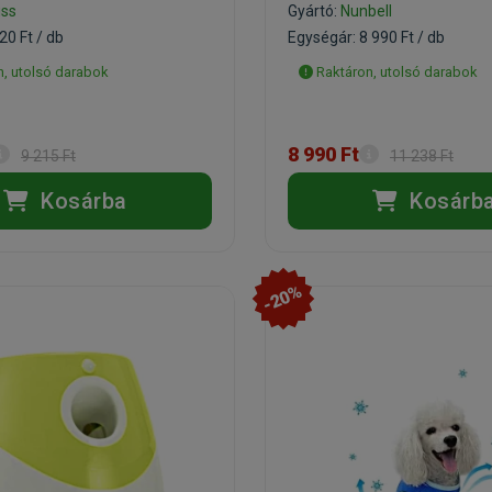
iss
Gyártó:
Nunbell
20 Ft / db
Egységár: 8 990 Ft / db
, utolsó darabok
Raktáron, utolsó darabok
8 990 Ft
9 215 Ft
11 238 Ft
Kosárba
Kosárb
-20%