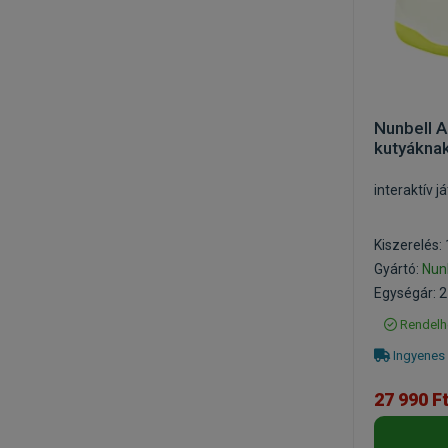
Nunbell A
kutyákna
interaktív 
Kiszerelés:
Gyártó:
Nun
Egységár: 2
Rendelh
Ingyenes 
27 990 F