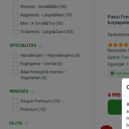
Kistestű - Small&Mini (90)
Nagytestű - Large&Maxi (70)
Panzi Fre
kutyapel
Mini - X-Small&Toy (50)
Óriástestű - Large&Giant (42)
Szobatiszt
SPECIALITÁS
Kiszerelés:
Hipoallergén – Hypoallergenic (6)
Gyártó:
Pan
Foghigénia – Dental (6)
Egységár: 1
Állati fehérjétől mentes –
Raktáro
Vegetarian (6)
MINŐSÉG
4 990 Ft
Szuper Prémium (14)
A
Prémium (12)
a
m
FAJTA
b