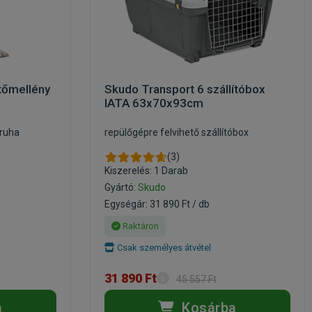
tőmellény
Skudo Transport 6 szállítóbox
IATA 63x70x93cm
őruha
repülőgépre felvihető szállítóbox
(3)
Kiszerelés: 1 Darab
Gyártó:
Skudo
Egységár: 31 890 Ft / db
Raktáron
Csak személyes átvétel
31 890 Ft
45 557 Ft
a
Kosárba