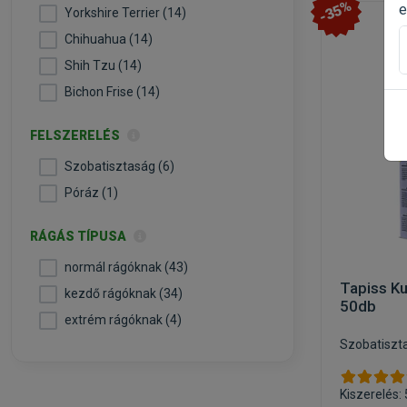
-35%
e
Yorkshire Terrier (14)
Chihuahua (14)
Shih Tzu (14)
Bichon Frise (14)
FELSZERELÉS
Szobatisztaság (6)
Póráz (1)
RÁGÁS TÍPUSA
normál rágóknak (43)
Tapiss K
kezdő rágóknak (34)
50db
extrém rágóknak (4)
Szobatiszt
Kiszerelés: