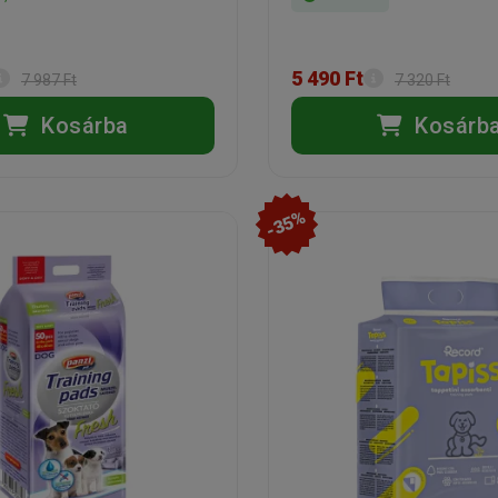
5 490 Ft
7 987 Ft
7 320 Ft
Kosárba
Kosárb
-35%