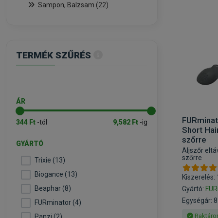
Sampon, Balzsam (22)
TERMÉK SZŰRÉS
ÁR
FURminat
344 Ft
-tól
9,582 Ft
-ig
Short Hai
szőrre
GYÁRTÓ
Aljszőr elt
szőrre
Trixie (13)
Biogance (13)
Kiszerelés:
Beaphar (8)
Gyártó:
FUR
Egységár: 8
FURminator (4)
Raktáro
Panzi (2)