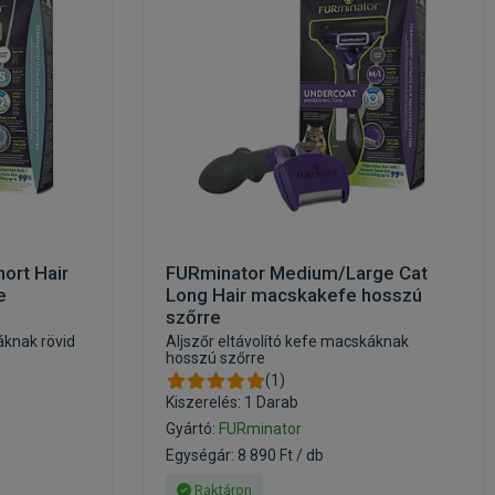
ort Hair
FURminator Medium/Large Cat
e
Long Hair macskakefe hosszú
szőrre
áknak rövid
Aljszőr eltávolító kefe macskáknak
hosszú szőrre
(1)
Kiszerelés: 1 Darab
Gyártó:
FURminator
Egységár: 8 890 Ft / db
Raktáron