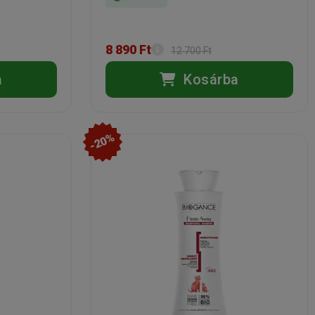
8 890 Ft
12 700 Ft
a
Kosárba
-20%