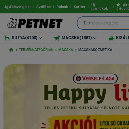
Új
Akc
Ügyfélszolgálat
Szállítás
Rólunk
Karrier
termékek
értesít
KUTYA
(4700)
MACSKA
(1887)
KISÁL
TERMÉKKATEGÓRIÁK
MACSKA
MACSKAKOZMETIKA