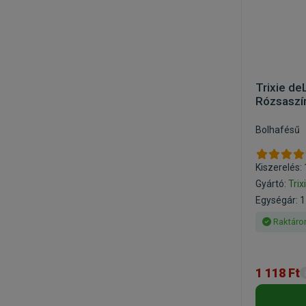
Trixie de
Rózsaszí
Bolhafésű
Kiszerelés:
Gyártó:
Trix
Egységár: 1
Raktáro
1 118 Ft