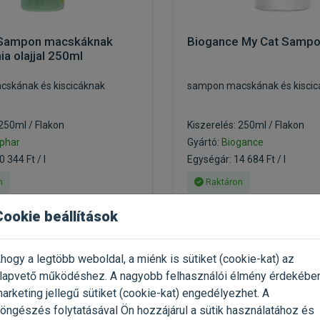
 Sampon macskáknak
Biogance My Cat Samp
a olajjal 250ml
skának és kiscicáknak
sampon macskának és kiscic
 250ml / Flakon
Kiszerelés: 250ml / Flakon
phar
Gyártó:
Biogance
 344 Ft / l
Egységár: 14 684 Ft / l
n
Raktáron
Cookie beállítások
3 671 Ft
3 448 Ft
4 589 Ft
hogy a legtöbb weboldal, a miénk is sütiket (cookie-kat) az
Kosárba
Kosárb
lapvető működéshez. A nagyobb felhasználói élmény érdekébe
arketing jellegű sütiket (cookie-kat) engedélyezhet. A
öngészés folytatásával Ön hozzájárul a sütik használatához és