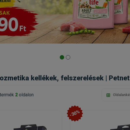
zmetika kellékek, felszerelések | Petnet
termék
2
oldalon
Oldalanké
-30%