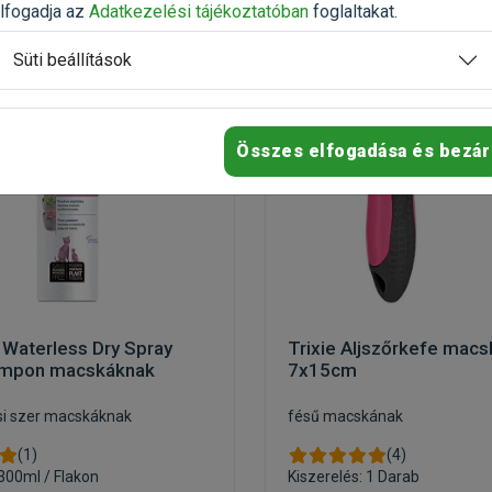
-20%
lfogadja az
Adatkezelési tájékoztatóban
foglaltakat.
Süti beállítások
Összes elfogadása és bezár
 Waterless Dry Spray
Trixie Aljszőrkefe mac
ampon macskáknak
7x15cm
si szer macskáknak
fésű macskának
(1)
(4)
 300ml / Flakon
Kiszerelés: 1 Darab