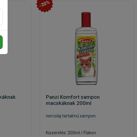
-20%
skáknak
Panzi Komfort sampon
macskáknak 200ml
nercolaj tartalmú sampon
Kiszerelés: 200ml / Flakon