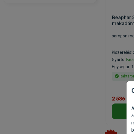
Beaphar
makadámi
sampon mac
Kiszerelés:
Gyártó:
Bea
Egységár: 10
Raktáro
2 586 Ft
A
a
m
b