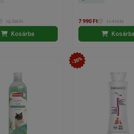
7 990 Ft
12 700 Ft
11 414 Ft
Kosárba
Kosárb
-20%