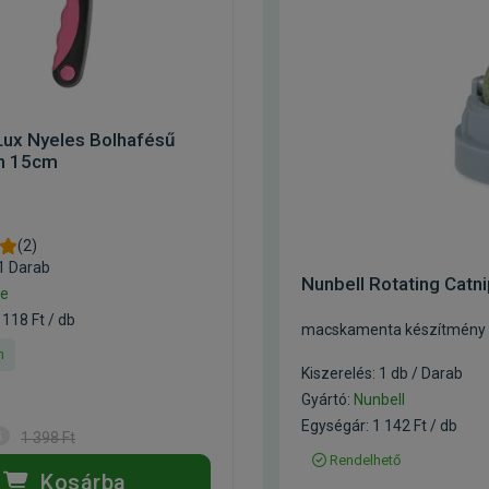
Lux Nyeles Bolhafésű
n 15cm
(2)
 1 Darab
Nunbell Rotating Catn
ie
 118 Ft / db
macskamenta készítmény
n
Kiszerelés: 1 db / Darab
Gyártó:
Nunbell
Egységár: 1 142 Ft / db
1 398 Ft
Rendelhető
Kosárba