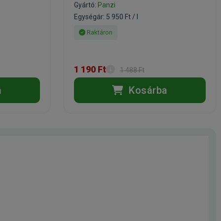
Gyártó:
Panzi
Egységár: 5 950 Ft / l
Raktáron
1 190 Ft
1 488 Ft
a
Kosárba