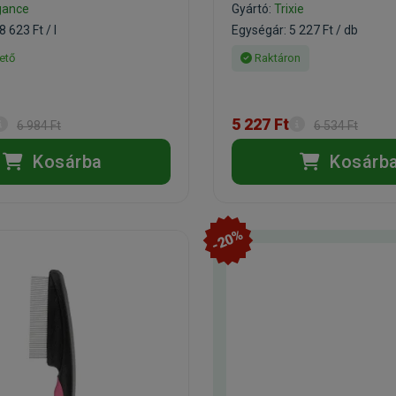
gance
Gyártó:
Trixie
 623 Ft / l
Egységár: 5 227 Ft / db
ető
Raktáron
5 227 Ft
6 984 Ft
6 534 Ft
Kosárba
Kosárb
-20%