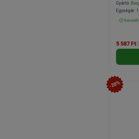
Gyártó:
Bio
Egységár: 18
Rendelh
5 587 Ft
-20%