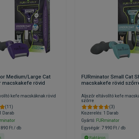
or Medium/Large Cat
FURminator Small Cat Sh
r macskakefe rövid
macskakefe rövid szőrr
ávolító kefe macskáknak rövid
Aljszőr eltávolító kefe macsk
szőrre
(11)
(3)
 1 Darab
Kiszerelés: 1 Darab
minator
Gyártó:
FURminator
 890 Ft / db
Egységár: 7 990 Ft / db
n
Raktáron