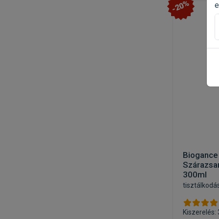
-20%
e
Biogance
Szárazs
300ml
tisztálkodá
Kiszerelés: