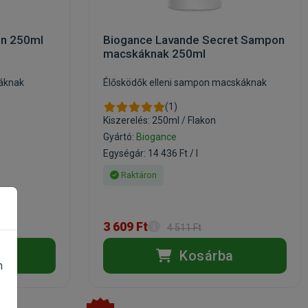
on 250ml
Biogance Lavande Secret Sampon
macskáknak 250ml
áknak
Élősködők elleni sampon macskáknak
(1)
Kiszerelés: 250ml / Flakon
Gyártó:
Biogance
Egységár: 14 436 Ft / l
Raktáron
3 609 Ft
4 511 Ft
a
Kosárba
n