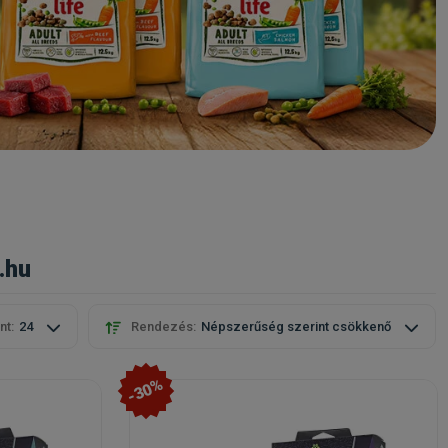
.hu
nt:
24
Rendezés:
Népszerűség szerint csökkenő
-30%