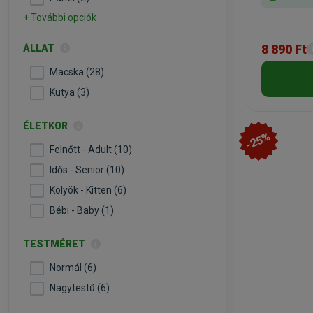
+ További opciók
8 890 Ft
ÁLLAT
Macska (28)
Kutya (3)
ÉLETKOR
-25%
Felnőtt - Adult (10)
Idős - Senior (10)
Kölyök - Kitten (6)
Bébi - Baby (1)
TESTMÉRET
Normál (6)
Nagytestű (6)