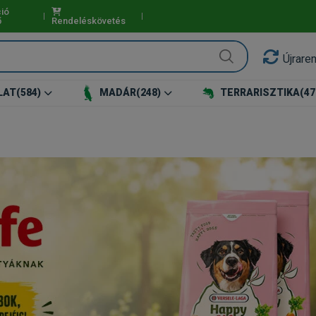
ió
ő
Rendeléskövetés
Újrare
LAT
(584)
MADÁR
(248)
TERRARISZTIKA
(47