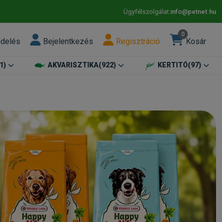
Ügyfélszolgálat:
info@petnet.hu
0
ndelés
Bejelentkezés
Regisztráció
Kosár
1)
AKVARISZTIKA
(922)
KERTITÓ
(97)