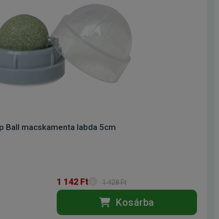
ip Ball macskamenta labda 5cm
1 142 Ft
1 428 Ft
Kosárba