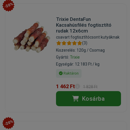
-20%
Trixie DentaFun
Kacsahúsfilés fogtisztító
rudak 12x6cm
csavart fogtisztítócsont kutyáknak
(3)
Kiszerelés: 120g / Csomag
Gyártó:
Trixie
Egységár: 12 183 Ft / kg
Raktáron
1 462 Ft
1 828 Ft
Kosárba
-20%