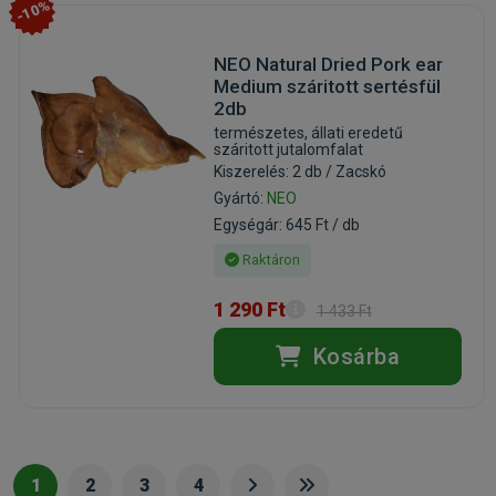
-10%
NEO Natural Dried Pork ear
Medium száritott sertésfül
2db
természetes, állati eredetű
száritott jutalomfalat
Kiszerelés: 2 db / Zacskó
Gyártó:
NEO
Egységár: 645 Ft / db
Raktáron
1 290 Ft
1 433 Ft
Kosárba
1
2
3
4