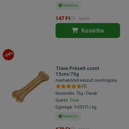
Raktáron
147 Ft
184 Ft
Kosárba
-20%
Trixie Préselt csont
15cm/75g
marhabőrből készült csontrágóka
(3)
Kiszerelés: 75g / Darab
Gyártó:
Trixie
Egységár: 9 053 Ft / kg
Raktáron