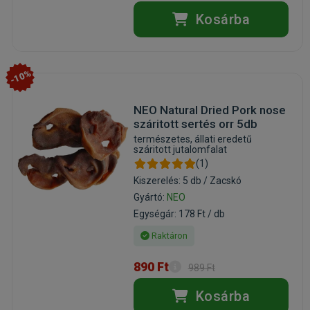
Kosárba
-10%
NEO Natural Dried Pork nose
száritott sertés orr 5db
természetes, állati eredetű
száritott jutalomfalat
(1)
Kiszerelés: 5 db / Zacskó
Gyártó:
NEO
Egységár: 178 Ft / db
Raktáron
890 Ft
989 Ft
Kosárba