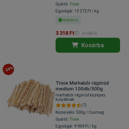
Gyártó:
Trixie
Egységár: 13 272 Ft / kg
Raktáron
3 318 Ft
4 148 Ft
Kosárba
-20%
Trixie Marhabőr rágórúd
medium 100db/500g
marhabőr rágórúd közepes
kutyáknak
(7)
Kiszerelés: 500g / Csomag
Gyártó:
Trixie
Egységár: 9 904 Ft / kg