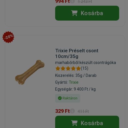
994 Ft
1 243 Ft
Kosárba
-20%
Trixie Préselt csont
10cm/35g
marhabőrből készült csontrágóka
(15)
Kiszerelés: 35g / Darab
Gyártó:
Trixie
Egységár: 9 400 Ft / kg
Raktáron
329 Ft
411 Ft
Kosárba