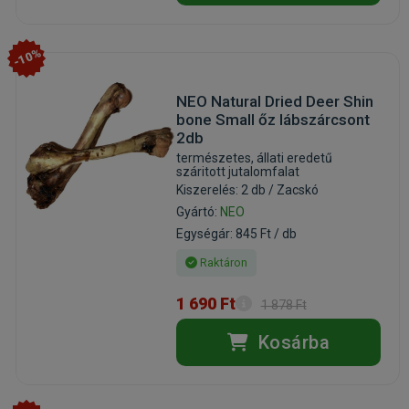
-10%
NEO Natural Dried Deer Shin
bone Small őz lábszárcsont
2db
természetes, állati eredetű
száritott jutalomfalat
Kiszerelés: 2 db / Zacskó
Gyártó:
NEO
Egységár: 845 Ft / db
Raktáron
1 690 Ft
1 878 Ft
Kosárba