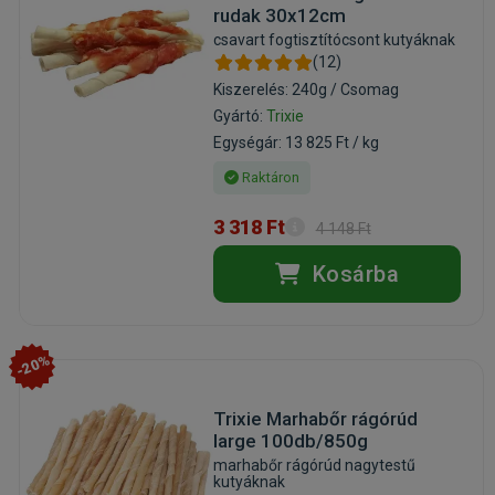
rudak 30x12cm
csavart fogtisztítócsont kutyáknak
(12)
Kiszerelés: 240g / Csomag
Gyártó:
Trixie
Egységár: 13 825 Ft / kg
Raktáron
3 318 Ft
4 148 Ft
Kosárba
-20%
Trixie Marhabőr rágórúd
large 100db/850g
marhabőr rágórúd nagytestű
kutyáknak