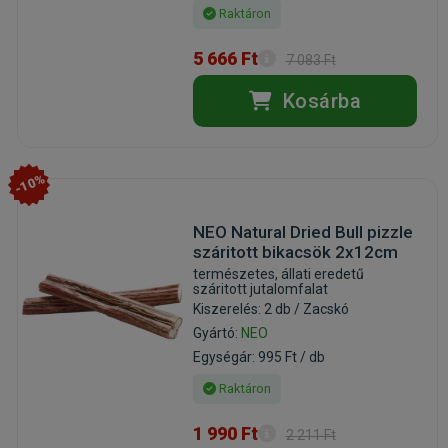
Raktáron
5 666 Ft
7 083 Ft
Kosárba
-10%
NEO Natural Dried Bull pizzle
száritott bikacsök 2x12cm
természetes, állati eredetű
száritott jutalomfalat
Kiszerelés: 2 db / Zacskó
Gyártó:
NEO
Egységár: 995 Ft / db
Raktáron
1 990 Ft
2 211 Ft