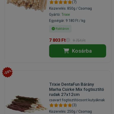
(7)
Kiszerelés: 850g / Csomag
Gyártó:
Trixie
Egységár: 9 180 Ft / kg
Raktáron
7 803 Ft
9 754 Ft
Kosárba
-20%
Trixie DentaFun Bárány
Marha Csirke Mix fogtisztító
rudak 27x12cm
csavart fogtisztítócsont kutyáknak
(3)
Kiszerelés: 250g / Csomag