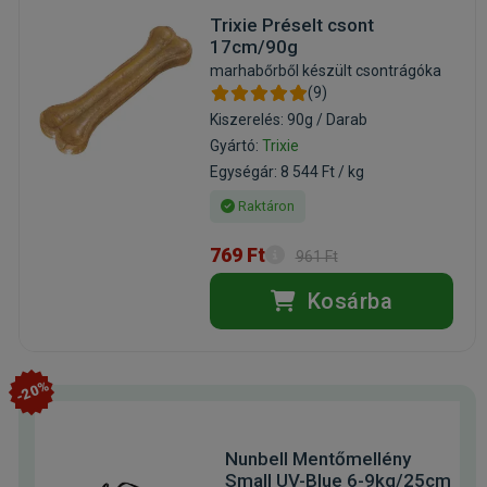
Trixie Préselt csont
17cm/90g
marhabőrből készült csontrágóka
(9)
Kiszerelés: 90g / Darab
Gyártó:
Trixie
Egységár: 8 544 Ft / kg
Raktáron
769 Ft
961 Ft
Kosárba
-20%
Nunbell Mentőmellény
Small UV-Blue 6-9kg/25cm