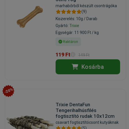
marhabőrből készült csontrágóka
(9)
Kiszerelés: 10g / Darab
Gyártó:
Trixie
Egységár: 11 900 Ft / kg
Raktáron
119 Ft
149 Ft
Kosárba
-20%
Trixie DentaFun
Tengerihalhúsfilés
fogtisztító rudak 10x12cm
csavart fogtisztítócsont kutyáknak
(5)