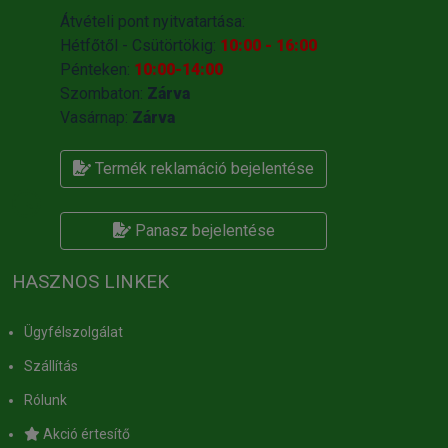
Átvételi pont nyitvatartása:
Hétfőtől - Csütörtökig:
10:00 - 16:00
Pénteken:
10:00-14:00
Szombaton:
Zárva
Vasárnap:
Zárva
Termék reklamáció bejelentése
Panasz bejelentése
HASZNOS LINKEK
Ügyfélszolgálat
Szállítás
Rólunk
Akció értesítő