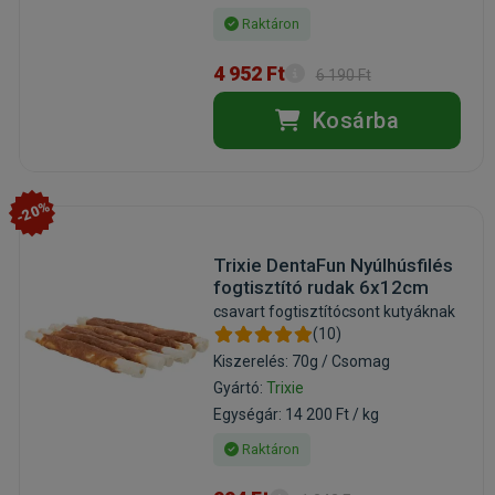
Raktáron
4 952 Ft
6 190 Ft
Kosárba
-20%
Trixie DentaFun Nyúlhúsfilés
fogtisztító rudak 6x12cm
csavart fogtisztítócsont kutyáknak
(10)
Kiszerelés: 70g / Csomag
Gyártó:
Trixie
Egységár: 14 200 Ft / kg
Raktáron