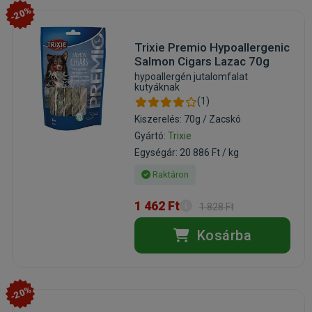
-20%
Trixie Premio Hypoallergenic
Salmon Cigars Lazac 70g
hypoallergén jutalomfalat
kutyáknak
(1)
Kiszerelés: 70g / Zacskó
Gyártó:
Trixie
Egységár: 20 886 Ft / kg
Raktáron
1 462 Ft
1 828 Ft
Kosárba
-20%