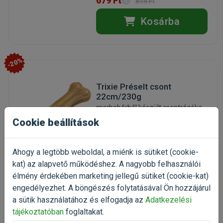
679 Ft
849 Ft
Kosárba
-20%
Trixie Préselt csont
22cm/230g
marhabőrből készült csontrágóka
(2)
Cookie beállítások
Kiszerelés: 230g / Darab
Gyártó:
Trixie
Ahogy a legtöbb weboldal, a miénk is sütiket (cookie-
Egységár: 7 387 Ft / kg
kat) az alapvető működéshez. A nagyobb felhasználói
Raktáron
élmény érdekében marketing jellegű sütiket (cookie-kat)
engedélyezhet. A böngészés folytatásával Ön hozzájárul
1 699 Ft
2 124 Ft
a sütik használatához és elfogadja az
Adatkezelési
tájékoztatóban
foglaltakat.
Kosárba