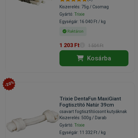
Kiszerelés: 75g / Csomag
Gyártó:
Trixie
Egységár: 16 040 Ft / kg
Raktáron
1 203 Ft
1 504 Ft
Kosárba
-20%
Trixie DentaFun MaxiGiant
Fogtisztító Natúr 39cm
csavart fogtisztítócsont kutyáknak
Kiszerelés: 500g / Darab
Gyártó:
Trixie
Egységár: 11 332 Ft / kg