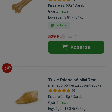
Kiszerelés: 60g / Darab
Gyártó:
Trixie
Egységár: 8 817 Ft / kg
Raktáron
529 Ft
661 Ft
Kosárba
-20%
Trixie Rágócipő Mini 7cm
marhabőrből készült csontrágóka
(6)
Kiszerelés: 8g / Darab
Gyártó:
Trixie
Egységár: 18 375 Ft / kg