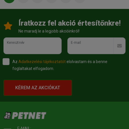
Íratkozz fel akció értesítőnkre!
Ne maradj le a legjobb akcióinkról!
Keresztnév
E-mail
Az
Adatkezelési tájékoztatót
elolvastam és a benne
foglaltakat elfogadom.
KÉREM AZ AKCIÓKAT
E-MAIL: