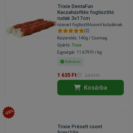
Trixie DentaFun
Kacsahúsfilés fogtisztító
rudak 3x17cm
csavart fogtisztítócsont kutyáknak
(2)
Kiszerelés: 140g / Csomag
Gyártó:
Trixie
Egységár: 11 679 Ft / kg
Raktáron
1 635 Ft
2 044 Ft
Kosárba
-20%
Trixie Préselt csont
5cm/10g