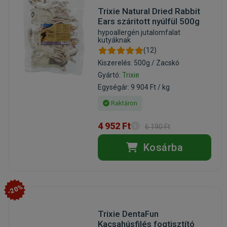
Trixie Natural Dried Rabbit
Ears száritott nyúlfül 500g
hypoallergén jutalomfalat
kutyáknak
(12)
Kiszerelés: 500g / Zacskó
Gyártó:
Trixie
Egységár: 9 904 Ft / kg
Raktáron
4 952 Ft
6 190 Ft
Kosárba
-20%
Trixie DentaFun
Kacsahúsfilés fogtisztító