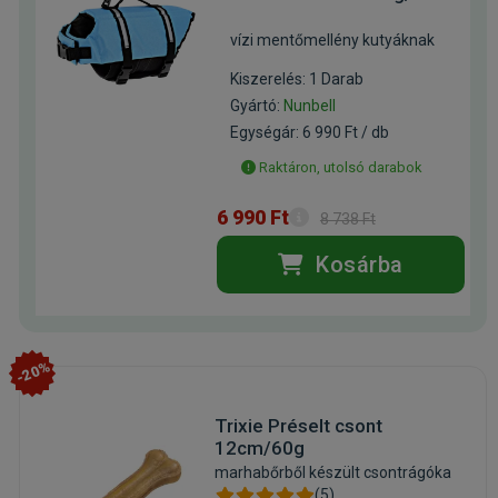
vízi mentőmellény kutyáknak
Kiszerelés: 1 Darab
Gyártó:
Nunbell
Egységár: 6 990 Ft / db
Raktáron, utolsó darabok
6 990 Ft
8 738 Ft
Kosárba
-20%
Trixie Préselt csont
12cm/60g
marhabőrből készült csontrágóka
(5)