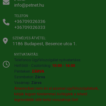
info@petnet.hu
TELEFON:
+36709326336
+36709326333
SZEMÉLYES ÁTVÉTEL:
1186 Budapest, Besence utca 1.
NYITVATARTÁS:
Telefonos Ügyfélszolgálat nyitvatartása:
Hétfőtől - Csütörtökig:
10:00 - 16:00
Pénteken:
ZÁRVA
Szombaton:
Zárva
Vasárnap:
Zárva
Amennyiben nem éri el azonnal ügyfélszolgálatunk,
kérjük legyen türelemmel, kollégánk a lehető
legrövidebb időn belül visszahivja Önt!