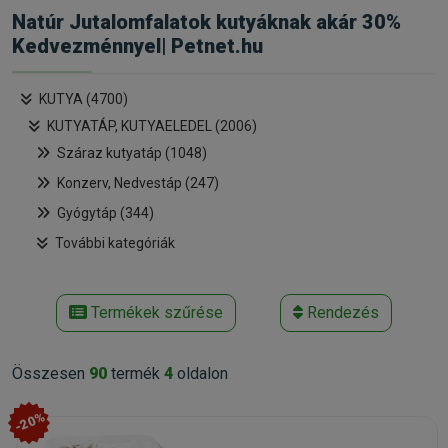
Natúr Jutalomfalatok kutyáknak akár 30%
Kedvezménnyel| Petnet.hu
KUTYA (4700)
KUTYATÁP, KUTYAELEDEL (2006)
Száraz kutyatáp (1048)
Konzerv, Nedvestáp (247)
Gyógytáp (344)
További kategóriák
Termékek szűrése
Rendezés
Összesen
90
termék
4
oldalon
-20%