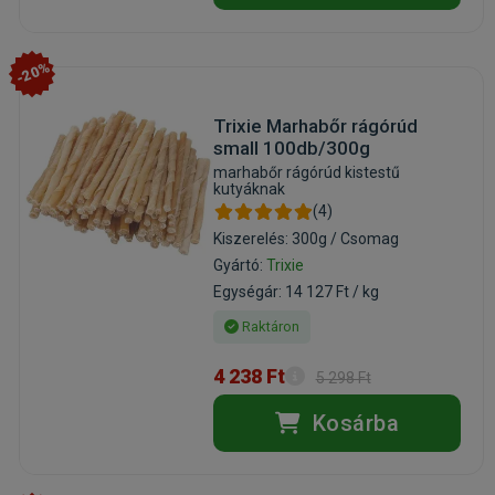
-20%
Trixie Marhabőr rágórúd
small 100db/300g
marhabőr rágórúd kistestű
kutyáknak
(4)
Kiszerelés: 300g / Csomag
Gyártó:
Trixie
Egységár: 14 127 Ft / kg
Raktáron
4 238 Ft
5 298 Ft
Kosárba