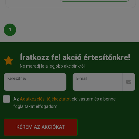
1
Íratkozz fel akció értesítőnkre!
Ne maradj le a legjobb akcióinkról!
Keresztnév
E-mail
Az
Adatkezelési tájékoztatót
elolvastam és a benne
foglaltakat elfogadom.
KÉREM AZ AKCIÓKAT