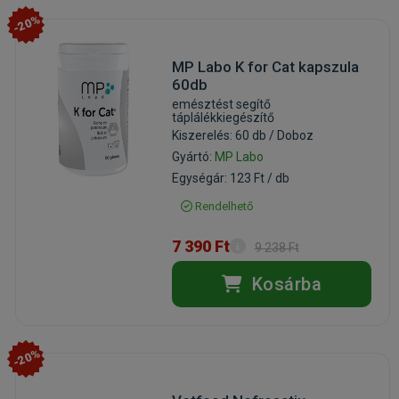
-20%
MP Labo K for Cat kapszula
60db
emésztést segítő
táplálékkiegészítő
Kiszerelés: 60 db / Doboz
Gyártó:
MP Labo
Egységár: 123 Ft / db
Rendelhető
7 390 Ft
9 238 Ft
Kosárba
-20%