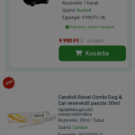
Kiszerelés: 1 Darab
Gyártó:
Nunbell
Egységár: 9 990 Ft / db
Raktáron, utolsó darabok
9 990 Ft
12 488 Ft
Kosárba
-20%
Candioli Renal Combi Dog &
Cat vesevédő paszta 30ml
táplálékkiegészítő
veseproblémákra
Kiszerelés: 30ml / Tubus
Gyártó:
Candioli
Egységár: 160 000 Ft / l