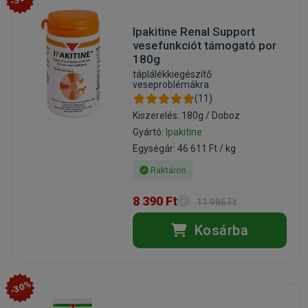
Ipakitine Renal Support
vesefunkciót támogató por
180g
táplálékkiegészítő
veseproblémákra
(11)
Kiszerelés: 180g / Doboz
Gyártó:
Ipakitine
Egységár: 46 611 Ft / kg
Raktáron
8 390 Ft
11 986 Ft
Kosárba
-30%