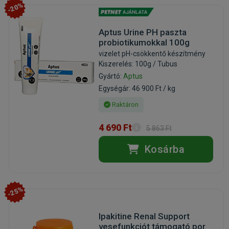
-20%
Aptus Urine PH paszta
probiotikumokkal 100g
vizelet pH-csökkentő készítmény
Kiszerelés: 100g / Tubus
Gyártó:
Aptus
Egységár: 46 900 Ft / kg
Raktáron
4 690 Ft
5 863 Ft
Kosárba
-25%
Ipakitine Renal Support
vesefunkciót támogató por