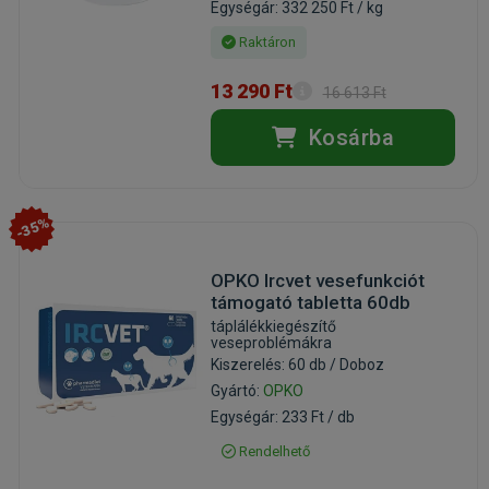
Egységár: 332 250 Ft / kg
Raktáron
13 290 Ft
16 613 Ft
Kosárba
-35%
OPKO Ircvet vesefunkciót
támogató tabletta 60db
táplálékkiegészítő
veseproblémákra
Kiszerelés: 60 db / Doboz
Gyártó:
OPKO
Egységár: 233 Ft / db
Rendelhető