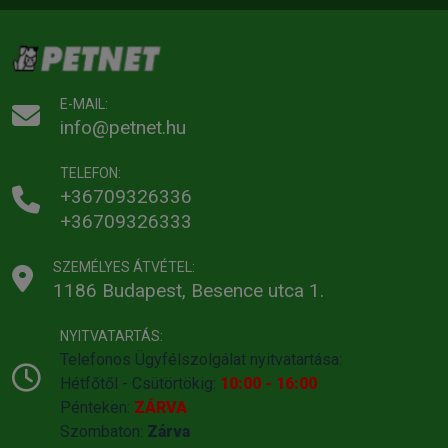
E-MAIL:
info@petnet.hu
TELEFON:
+36709326336
+36709326333
SZEMÉLYES ÁTVÉTEL:
1186 Budapest, Besence utca 1.
NYITVATARTÁS:
Telefonos Ügyfélszolgálat nyitvatartása:
Hétfőtől - Csütörtökig:
10:00 - 16:00
Pénteken:
ZÁRVA
Szombaton:
Zárva