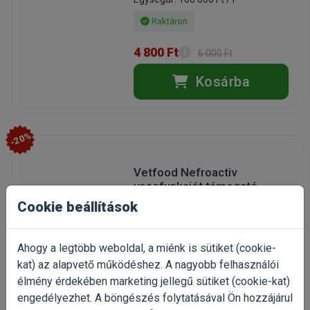
Raktáron
4 800 Ft
6 000 Ft
Kosárba
-20%
Vetfood Nefroactiv
vesefunkciót támogató
kapszula 120db
Cookie beállítások
táplálékkiegészítő
veseproblémákra
Kiszerelés: 120 db / Doboz
Ahogy a legtöbb weboldal, a miénk is sütiket (cookie-
Gyártó:
Vetfood
kat) az alapvető működéshez. A nagyobb felhasználói
Egységár: 125 Ft / db
élmény érdekében marketing jellegű sütiket (cookie-kat)
Raktáron
engedélyezhet. A böngészés folytatásával Ön hozzájárul