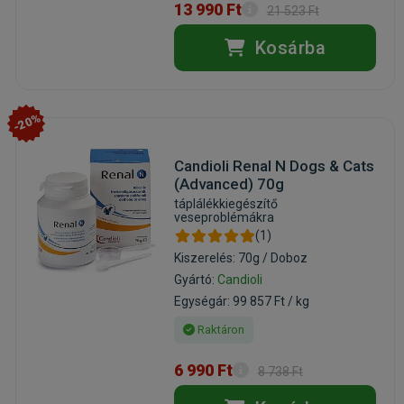
13 990 Ft
21 523 Ft
Kosárba
-20%
Candioli Renal N Dogs & Cats
(Advanced) 70g
táplálékkiegészítő
veseproblémákra
(1)
Kiszerelés: 70g / Doboz
Gyártó:
Candioli
Egységár: 99 857 Ft / kg
Raktáron
6 990 Ft
8 738 Ft