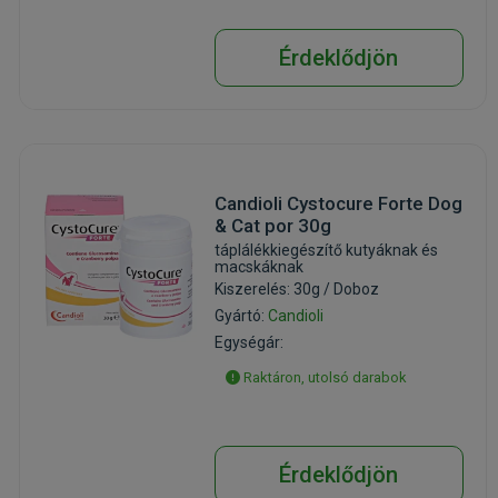
Érdeklődjön
Candioli Cystocure Forte Dog
& Cat por 30g
táplálékkiegészítő kutyáknak és
macskáknak
Kiszerelés: 30g / Doboz
Gyártó:
Candioli
Egységár:
Raktáron, utolsó darabok
Érdeklődjön