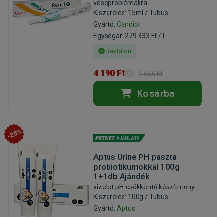
veseproblémákra
Kiszerelés: 15ml / Tubus
Gyártó:
Candioli
Egységár: 279 333 Ft / l
Raktáron
4 190 Ft
4 656 Ft
Kosárba
-20%
Aptus Urine PH paszta
probiotikumokkal 100g
1+1db Ajándék
vizelet pH-csökkentő készítmény
Kiszerelés: 100g / Tubus
Gyártó:
Aptus