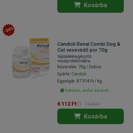
Kosárba
-20%
Candioli Renal Combi Dog &
Cat vesevédő por 70g
táplálékkiegészítő
veseproblémákra
Kiszerelés: 70g / Doboz
Gyártó:
Candioli
Egységár: 87 314 Ft / kg
Raktáron, utolsó darabok
6 112 Ft
7 640 Ft
Kosárba