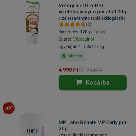
Vétoquinol Uro-Pet
vizeletsavanyító paszta 120g
vizeletsavanyító táplálékkiegészítő
(3)
Kiszerelés: 120g / Tubus
Gyártó:
Vétoquinol
Egységár: 41 583 Ft / kg
Raktáron
4 990 Ft
7 129 Ft
Kosárba
-20%
MP Labo Renal+ MP Early por
20g
veseműködést támogató