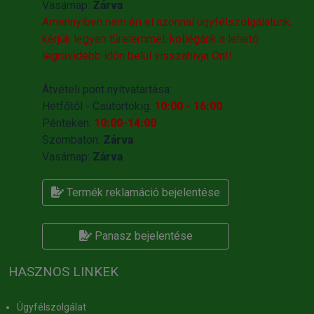
Vasárnap:
Zárva
Amennyiben nem éri el azonnal ügyfélszolgálatunk,
kérjük legyen türelemmel, kollégánk a lehető
legrövidebb időn belül visszahivja Önt!
Átvételi pont nyitvatartása:
Hétfőtől - Csütörtökig:
10:00 - 16:00
Pénteken:
10:00-14:00
Szombaton:
Zárva
Vasárnap:
Zárva
Termék reklamáció bejelentése
Panasz bejelentése
HASZNOS LINKEK
Ügyfélszolgálat