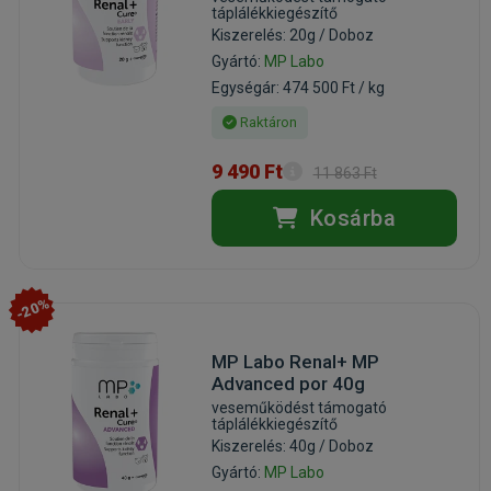
táplálékkiegészítő
Kiszerelés: 20g / Doboz
Gyártó:
MP Labo
Egységár: 474 500 Ft / kg
Raktáron
9 490 Ft
11 863 Ft
Kosárba
-20%
MP Labo Renal+ MP
Advanced por 40g
veseműködést támogató
táplálékkiegészítő
Kiszerelés: 40g / Doboz
Gyártó:
MP Labo