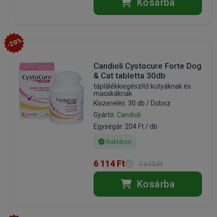
Kosárba
-20%
Candioli Cystocure Forte Dog
& Cat tabletta 30db
táplálékkiegészítő kutyáknak és
macskáknak
Kiszerelés: 30 db / Doboz
Gyártó:
Candioli
Egységár: 204 Ft / db
Raktáron
6 114 Ft
7 643 Ft
Kosárba