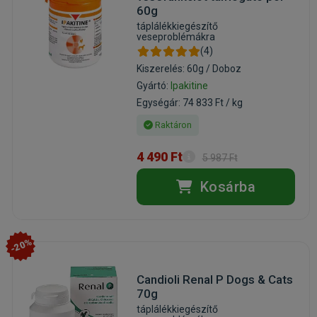
60g
táplálékkiegészítő
veseproblémákra
(4)
Kiszerelés: 60g / Doboz
Gyártó:
Ipakitine
Egységár: 74 833 Ft / kg
Raktáron
4 490 Ft
5 987 Ft
Kosárba
-20%
Candioli Renal P Dogs & Cats
70g
táplálékkiegészítő