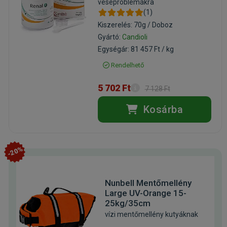
veseproblémákra
(1)
Kiszerelés: 70g / Doboz
Gyártó:
Candioli
Egységár: 81 457 Ft / kg
Rendelhető
5 702 Ft
7 128 Ft
Kosárba
-20%
Nunbell Mentőmellény
Large UV-Orange 15-
25kg/35cm
vízi mentőmellény kutyáknak