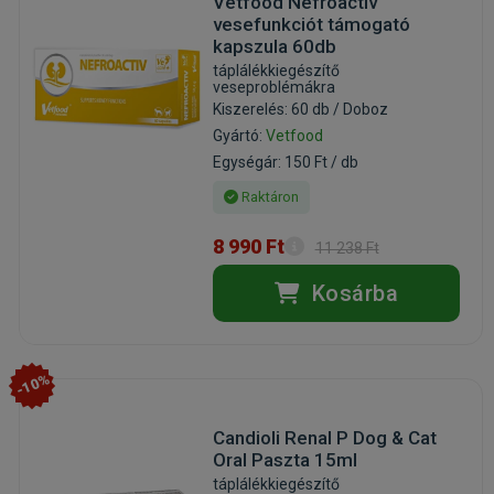
Vetfood Nefroactiv
vesefunkciót támogató
kapszula 60db
táplálékkiegészítő
veseproblémákra
Kiszerelés: 60 db / Doboz
Gyártó:
Vetfood
Egységár: 150 Ft / db
Raktáron
8 990 Ft
11 238 Ft
Kosárba
-10%
Candioli Renal P Dog & Cat
Oral Paszta 15ml
táplálékkiegészítő