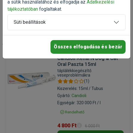
a sütik használatához és elfogadja az
Adatkezelési
14 990 Ft
18 738 Ft
tájékoztatóban
foglaltakat.
Kosárba
Süti beállítások
-20%
Összes elfogadása és bezár
Candioli Renal N Dog & Cat
Oral Paszta 15ml
táplálékkiegészítő
veseproblémákra
(1)
Kiszerelés: 15ml / Tubus
Gyártó:
Candioli
Egységár: 320 000 Ft / l
Rendelhető
4 800 Ft
6 000 Ft