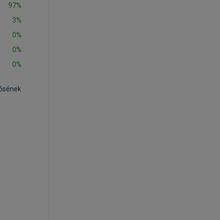
97%
3%
0%
0%
0%
rősének