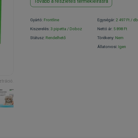
Tovább a részletes termékleírásra
Gyártó:
Frontline
Egységár:
2 497 Ft / db
Kiszerelés:
3 pipetta / Doboz
Nettó ár:
5 898 Ft
Státusz:
Rendelhető
Törékeny:
Nem
Állatorvosi:
Igen
ztráció.