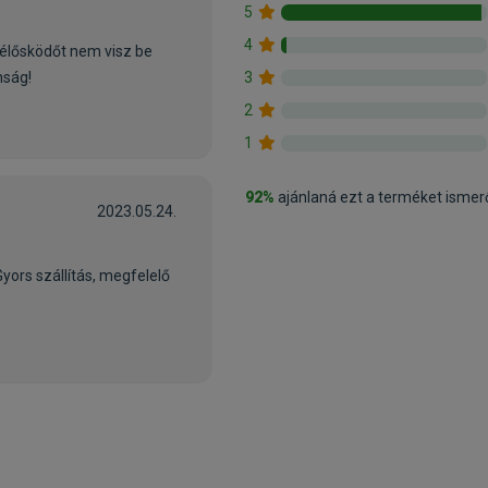
5
4
élősködőt nem visz be
3
nság!
2
1
92%
ajánlaná ezt a terméket isme
2023.05.24.
yors szállítás, megfelelő