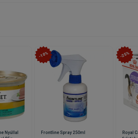
-10%
-25%
e Nyúllal
Frontline Spray 250ml
Royal C