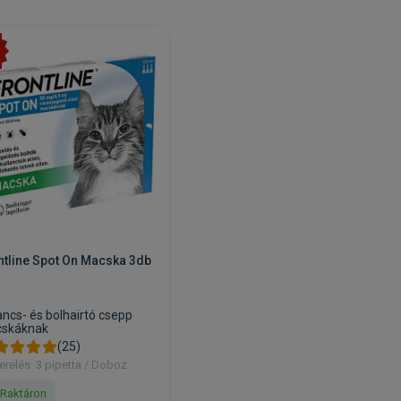
ntline Spot On Macska 3db
ancs- és bolhairtó csepp
skáknak
(25)
erelés: 3 pipetta / Doboz
Raktáron