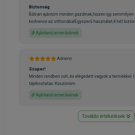
Biztonság
Bátran ajánlom minden gazdinak,hiszen így semmilyen 
kedvence az otthonába!Egyszerű használat,4 hét bizto
Ajánlaná ismerősének
Adrienn
Szuper!
Minden rendben volt, és elégedett vagyok a termékkel. G
tájékoztatás. Köszönöm
Ajánlaná ismerősének
További értékelések