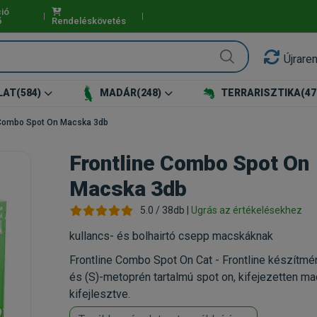
ió
ő
Rendeléskövetés
Újrare
LAT
(584)
MADÁR
(248)
TERRARISZTIKA
(47
 Combo Spot On Macska 3db
Frontline Combo Spot On
Macska 3db
5.0 / 38db |
Ugrás az értékelésekhez
kullancs- és bolhairtó csepp macskáknak
Frontline Combo Spot On Cat - Frontline készítmén
és (S)-metoprén tartalmú spot on, kifejezetten m
kifejlesztve.