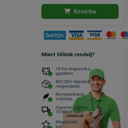
Kosárba
Miért tőlünk rendelj?
18 éve dolgozunk a
gazdikért
800 000+ teljesített
megrendelés
Környezetbarát
működés
Ingyenes szállítás
15 900 Ft felett
Megbízható
bolt