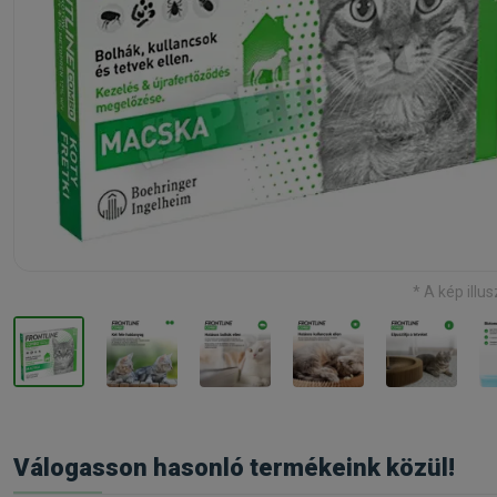
* A kép illus
Válogasson hasonló termékeink közül!