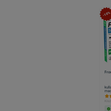
-10%
Fro
kull
mac
Kisz