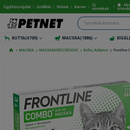
Új
Akc
Ügyfélszolgálat
Szállítás
Rólunk
Karrier
termékek
értesít
KUTYA
(4700)
MACSKA
(1886)
KISÁL
MACSKA
MACSKAEGÉSZSÉGÜGY
Bolha, Kullancs
Frontline