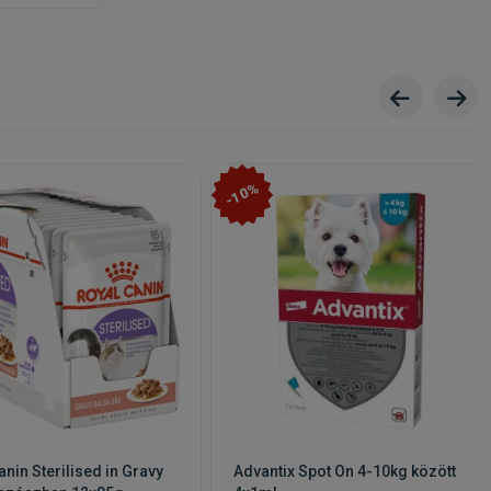
-10%
anin Sterilised in Gravy
Advantix Spot On 4-10kg között