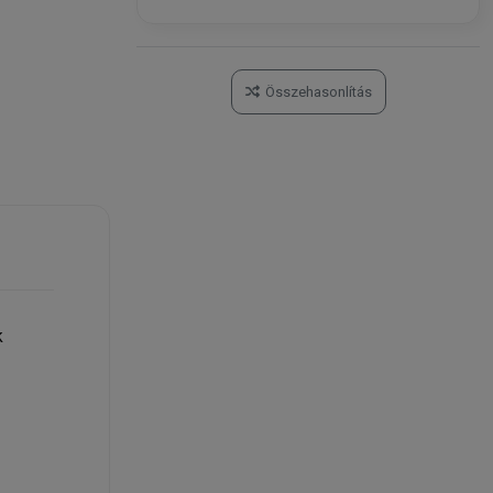
Összehasonlítás
k