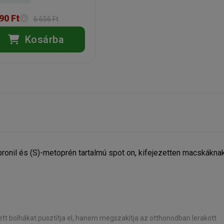
90 Ft
6 656 Ft
Kosárba
pronil és (S)-metoprén tartalmú spot on, kifejezetten macskákna
ett bolhákat pusztítja el, hanem megszakítja az otthonodban lerakott