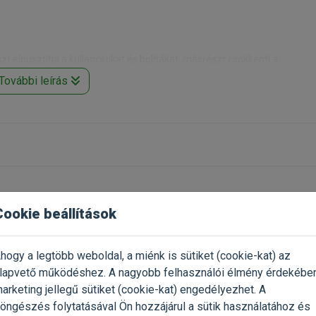
t elpusztítja a kullancsokat és bolhákat, másrészt csökkenti a
További leírás
nálható.
cskakölyköknél a készítmény lehetséges toxicitását nem dokumentálták
k meg a háziállaton, 95%-a a lakásban él.
Cookie beállítások
ett bolhákat pusztítja el, hanem megszakítja az otthonodban lerakott
kat:
hogy a legtöbb weboldal, a miénk is sütiket (cookie-kat) az
Már próbáltad a termék
2023.04.15.
lapvető működéshez. A nagyobb felhasználói élmény érdekébe
Oszd meg tapasztalatod a tö
előz minden újrafertőződést 4 héten keresztül
arketing jellegű sütiket (cookie-kat) engedélyezhet. A
gazdival!
za a bolhapeték, lárvák kifejlődését 8 héten keresztül
öngészés folytatásával Ön hozzájárul a sütik használatához és
olt kutyusom ő is