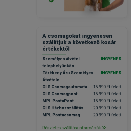
A csomagokat ingyenesen
szállítjuk a következő kosár
értékektől
Személyes átvétel
INGYENES
telephelyünkön
Törékeny Áru Személyes
INGYENES
Átvétele
GLS Csomagautomata
15 990 Ft felett
GLS Csomagpont
15 990 Ft felett
MPL PostaPont
15 990 Ft felett
GLS Házhozszállítás
20 990 Ft felett
MPL Postacsomag
20 990 Ft felett
Részletes szállítási információk