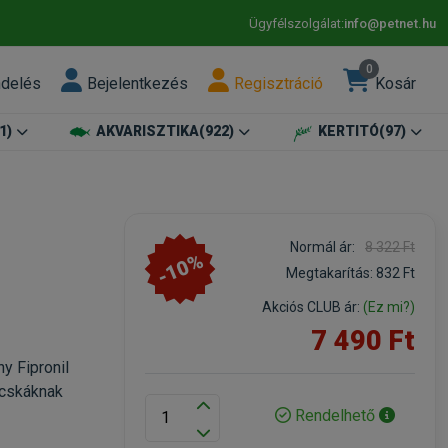
Ügyfélszolgálat:
info@petnet.hu
0
ndelés
Bejelentkezés
Regisztráció
Kosár
1)
AKVARISZTIKA
(922)
KERTITÓ
(97)
Normál ár:
8 322 Ft
-10%
Megtakarítás:
832 Ft
Akciós CLUB ár:
(Ez mi?)
7 490 Ft
y Fipronil
acskáknak
Rendelhető