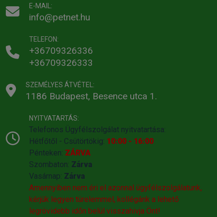
E-MAIL:
info@petnet.hu
TELEFON:
+36709326336
+36709326333
SZEMÉLYES ÁTVÉTEL:
1186 Budapest, Besence utca 1.
NYITVATARTÁS:
Telefonos Ügyfélszolgálat nyitvatartása:
Hétfőtől - Csütörtökig:
10:00 - 16:00
Pénteken:
ZÁRVA
Szombaton:
Zárva
Vasárnap:
Zárva
Amennyiben nem éri el azonnal ügyfélszolgálatunk,
kérjük legyen türelemmel, kollégánk a lehető
legrövidebb időn belül visszahivja Önt!