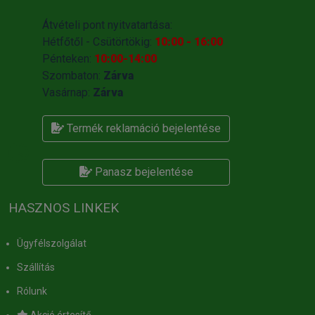
Átvételi pont nyitvatartása:
Hétfőtől - Csütörtökig:
10:00 - 16:00
Pénteken:
10:00-14:00
Szombaton:
Zárva
Vasárnap:
Zárva
Termék reklamáció bejelentése
Panasz bejelentése
HASZNOS LINKEK
Ügyfélszolgálat
Szállítás
Rólunk