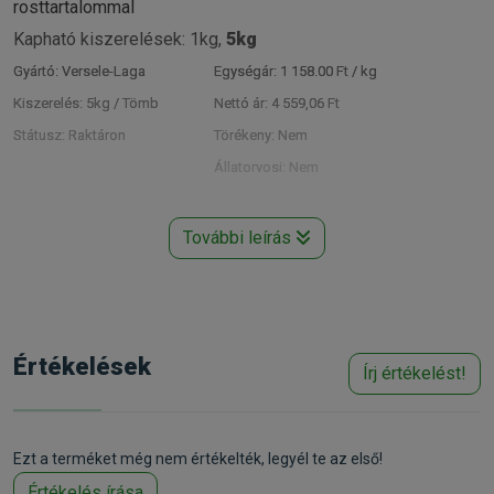
rosttartalommal
Kapható kiszerelések: 1kg,
5kg
Gyártó:
Versele-Laga
Egységár:
1 158.00 Ft / kg
Kiszerelés:
5kg / Tömb
Nettó ár:
4 559,06 Ft
Státusz:
Raktáron
Törékeny:
Nem
Állatorvosi:
Nem
További leírás
Értékelések
Írj értékelést!
Ezt a terméket még nem értékelték, legyél te az első!
Értékelés írása