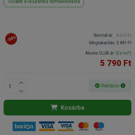
Tovább a részletes termékleírásra
Normál ár:
8 271 Ft
-30%
Megtakarítás:
2 481 Ft
Akciós CLUB ár:
(Ez mi?)
5 790 Ft
Raktáron
Kosárba