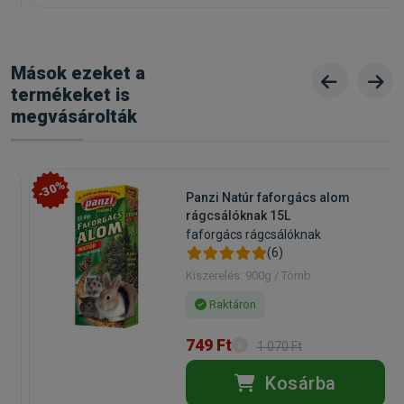
Mások ezeket a
termékeket is
megvásárolták
-30%
Panzi Natúr faforgács alom
rágcsálóknak 15L
faforgács rágcsálóknak
(6)
Kiszerelés: 900g / Tömb
Raktáron
749 Ft
1 070 Ft
Kosárba