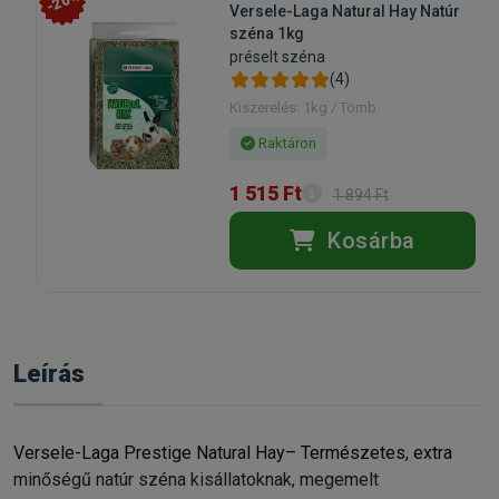
-20%
Versele-Laga Natural Hay Natúr
széna 1kg
préselt széna
(4)
Kiszerelés: 1kg / Tömb
Raktáron
1 515 Ft
1 894 Ft
Kosárba
Leírás
Versele-Laga Prestige Natural Hay– Természetes, extra
minőségű natúr széna kisállatoknak, megemelt