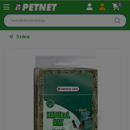
0
Széna