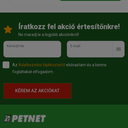
Íratkozz fel akció értesítőnkre!
Ne maradj le a legjobb akcióinkról!
Keresztnév
E-mail
Az
Adatkezelési tájékoztatót
elolvastam és a benne
foglaltakat elfogadom.
KÉREM AZ AKCIÓKAT