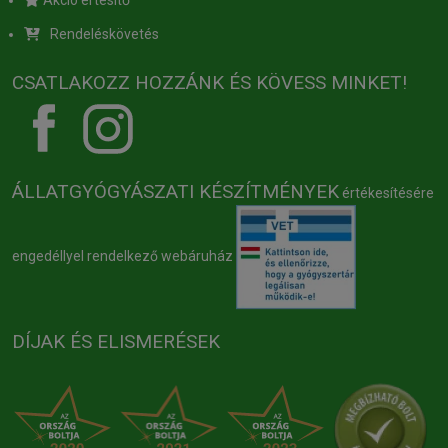
Akció értesítő
Rendeléskövetés
CSATLAKOZZ HOZZÁNK ÉS KÖVESS MINKET!
ÁLLATGYÓGYÁSZATI KÉSZÍTMÉNYEK
értékesítésére
engedéllyel rendelkező webáruház
DÍJAK ÉS ELISMERÉSEK