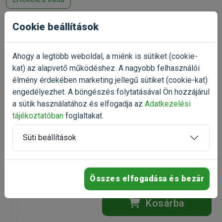
Cookie beállítások
Talán ezek is
Ahogy a legtöbb weboldal, a miénk is sütiket (cookie-
érdekelnek
kat) az alapvető működéshez. A nagyobb felhasználói
élmény érdekében marketing jellegű sütiket (cookie-kat)
engedélyezhet. A böngészés folytatásával Ön hozzájárul
a sütik használatához és elfogadja az
Adatkezelési
-20%
Trixie Fresh szilikonos alom
tájékoztatóban
foglaltakat.
rágcsálóknak 1L
Szilikonos kisállatalom
Süti beállítások
Kiszerelés: 480g / Zacskó
Raktáron
Összes elfogadása és bezár
861 Ft
1 076 Ft
Kosárba