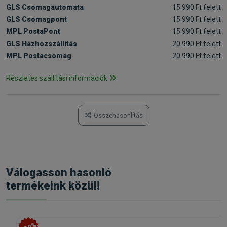
GLS Csomagautomata
15 990 Ft felett
GLS Csomagpont
15 990 Ft felett
MPL PostaPont
15 990 Ft felett
GLS Házhozszállítás
20 990 Ft felett
MPL Postacsomag
20 990 Ft felett
Részletes szállítási információk
Összehasonlítás
Válogasson hasonló
termékeink közül!