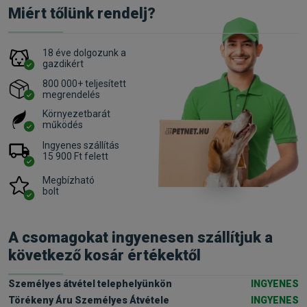
Miért tőlünk rendelj?
18 éve dolgozunk a
gazdikért
800 000+ teljesített
megrendelés
Környezetbarát
működés
Ingyenes szállítás
15 900 Ft felett
Megbízható
bolt
A csomagokat ingyenesen szállítjuk a
következő kosár értékektől
Személyes átvétel telephelyünkön
INGYENES
Törékeny Áru Személyes Átvétele
INGYENES