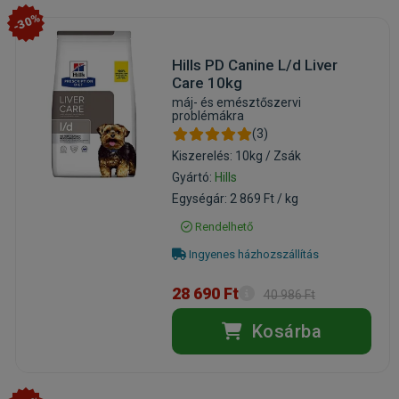
-30%
Hills PD Canine L/d Liver
Care 10kg
máj- és emésztőszervi
problémákra
(3)
Kiszerelés: 10kg / Zsák
Gyártó:
Hills
Egységár: 2 869 Ft / kg
Rendelhető
Ingyenes házhozszállítás
28 690 Ft
40 986 Ft
Kosárba