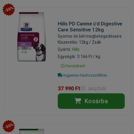
-30%
Hills PD Canine i/d Digestive
Care Sensitive 12kg
Gyomor és bél megbetegedéseire
Kiszerelés: 12kg / Zsák
Gyártó:
Hills
Egységár: 3 166 Ft / kg
Rendelhető
Ingyenes házhozszállítás
37 990 Ft
54 271 Ft
Kosárba
-30%