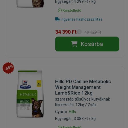
Egységár: 4 299 Ft / kg
Rendelhető
Ingyenes házhozszállítás
34 390 Ft
49 129 Ft
Kosárba
-30%
Hills PD Canine Metabolic
Weight Management
Lamb&Rice 12kg
száraztáp túlsúlyos kutyáknak
Kiszerelés: 12kg / Zsák
Gyártó:
Hills
Egységár: 3 083 Ft / kg
Rendelhető