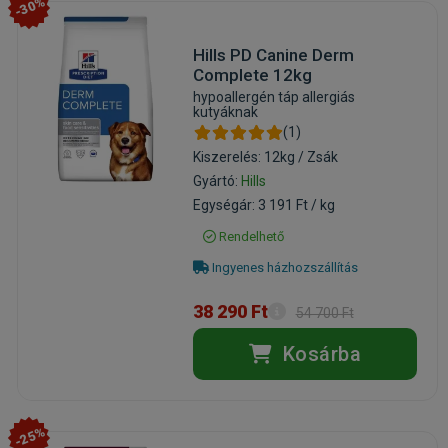
-30%
Hills PD Canine Derm
Complete 12kg
hypoallergén táp allergiás
kutyáknak
(1)
Kiszerelés: 12kg / Zsák
Gyártó:
Hills
Egységár: 3 191 Ft / kg
Rendelhető
Ingyenes házhozszállítás
38 290 Ft
54 700 Ft
Kosárba
-25%