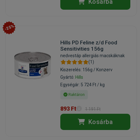
Kosárba
-25%
Hills PD Feline z/d Food
Sensitivities 156g
nedvestáp allergiás macskáknak
(1)
Kiszerelés: 156g / Konzerv
Gyártó:
Hills
Egységár: 5 724 Ft / kg
Raktáron
893 Ft
1 191 Ft
Kosárba