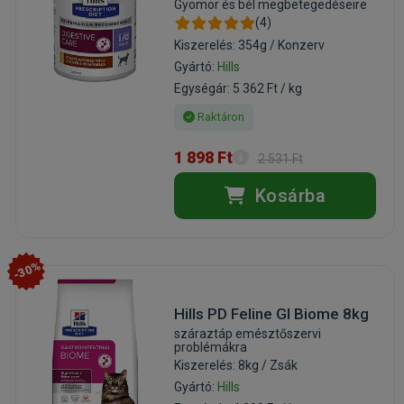
Gyomor és bél megbetegedéseire
(4)
Kiszerelés: 354g / Konzerv
Gyártó:
Hills
Egységár: 5 362 Ft / kg
Raktáron
1 898 Ft
2 531 Ft
Kosárba
-30%
Hills PD Feline GI Biome 8kg
száraztáp emésztőszervi
problémákra
Kiszerelés: 8kg / Zsák
Gyártó:
Hills