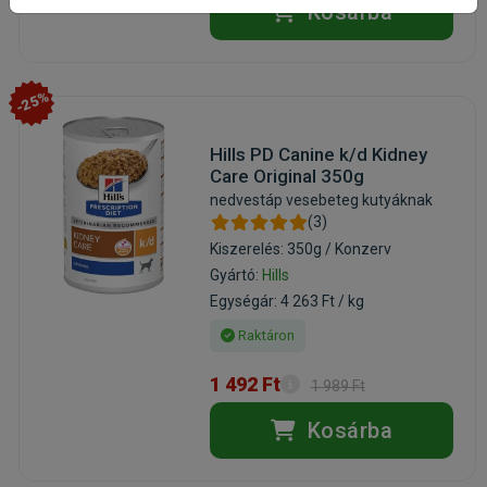
Kosárba
-25%
Hills PD Canine k/d Kidney
Care Original 350g
nedvestáp vesebeteg kutyáknak
(3)
Kiszerelés: 350g / Konzerv
Gyártó:
Hills
Egységár: 4 263 Ft / kg
Raktáron
1 492 Ft
1 989 Ft
Kosárba