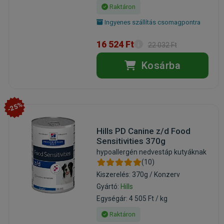
Raktáron
Ingyenes szállítás csomagpontra
16 524 Ft
22 032 Ft
Kosárba
-25%
Hills PD Canine z/d Food
Sensitivities 370g
hypoallergén nedvestáp kutyáknak
(10)
Kiszerelés: 370g / Konzerv
Gyártó:
Hills
Egységár: 4 505 Ft / kg
Raktáron