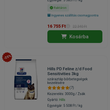
Raktáron
Ingyenes szállítás csomagpontra
16 755 Ft
22 340 Ft
Kosárba
-25%
Hills PD Feline z/d Food
Sensitivities 3kg
száraztáp bőrbetegségek
kezelésére
(7)
Kiszerelés: 3000g / Zsák
Gyártó:
Hills
Egységár: 5 508 Ft / kg