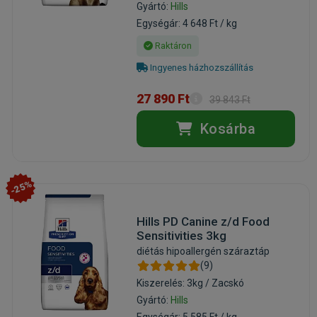
Gyártó:
Hills
Egységár: 4 648 Ft / kg
Raktáron
Ingyenes házhozszállítás
27 890 Ft
39 843 Ft
Kosárba
-25%
Hills PD Canine z/d Food
Sensitivities 3kg
diétás hipoallergén száraztáp
(9)
Kiszerelés: 3kg / Zacskó
Gyártó:
Hills
Egységár: 5 585 Ft / kg