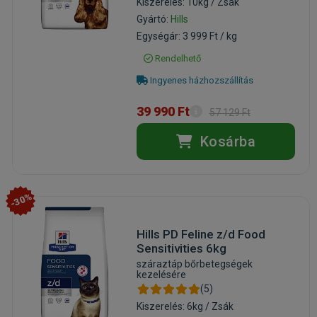
Kiszerelés: 10kg / Zsák
Gyártó:
Hills
Egységár: 3 999 Ft / kg
Rendelhető
Ingyenes házhozszállítás
39 990 Ft
57 129 Ft
Kosárba
-30%
Hills PD Feline z/d Food
Sensitivities 6kg
száraztáp bőrbetegségek
kezelésére
(5)
Kiszerelés: 6kg / Zsák