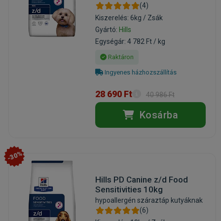
(4)
Kiszerelés: 6kg / Zsák
Gyártó:
Hills
Egységár: 4 782 Ft / kg
Raktáron
Ingyenes házhozszállítás
28 690 Ft
40 986 Ft
Kosárba
-30%
Hills PD Canine z/d Food
Sensitivities 10kg
hypoallergén száraztáp kutyáknak
(6)