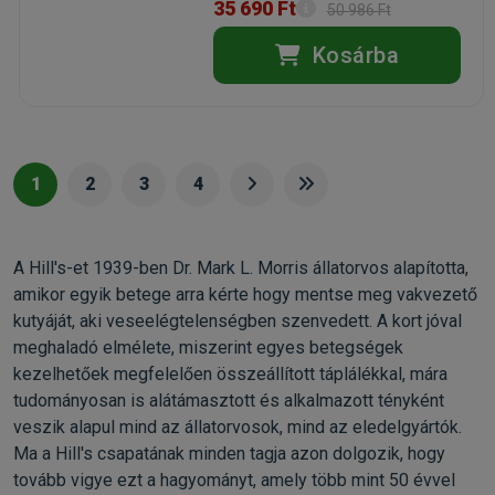
35 690 Ft
50 986 Ft
Kosárba
1
2
3
4
A Hill's-et 1939-ben Dr. Mark L. Morris állatorvos alapította,
amikor egyik betege arra kérte hogy mentse meg vakvezető
kutyáját, aki veseelégtelenségben szenvedett. A kort jóval
meghaladó elmélete, miszerint egyes betegségek
kezelhetőek megfelelően összeállított táplálékkal, mára
tudományosan is alátámasztott és alkalmazott tényként
veszik alapul mind az állatorvosok, mind az eledelgyártók.
Ma a Hill's csapatának minden tagja azon dolgozik, hogy
tovább vigye ezt a hagyományt, amely több mint 50 évvel