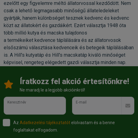
ezelőtt egy figyelemre méltó állatorvossal kezdődött. Nem
csak a lehető legmagasabb minőségű állateledeleket
gyártják, hanem különbséget tesznek kedvenc és kedvenc
közt az állatokért és gazdáikért. Ezért választja 1948 óta
több millió kutya és macska tulajdonos
a termékeiket kedvence táplálására és az állatorvosok
elsőszámú választása kedvenceik és betegeik táplálásában
is. A Hill's kutyatáp és Hill's macskatáp kiváló minőséget
képvisel, rengeteg elégedett gazdi választja minden nap.
Íratkozz fel akció értesítőnkre!
Ne maradj le a legjobb akcióinkról!
Keresztnév
E-mail
Az
Adatkezelési tájékoztatót
elolvastam és a benne
foglaltakat elfogadom.