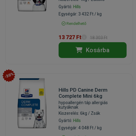
Gyártó:
Hills
Egységár: 3 432 Ft / kg
Rendelhető
13 727 Ft
18 303 Ft
Kosárba
-30%
Hills PD Canine Derm
Complete Mini 6kg
hypoallergén táp allergiás
kutyáknak
Kiszerelés: 6kg / Zsák
Gyártó:
Hills
Egységár: 4 048 Ft / kg