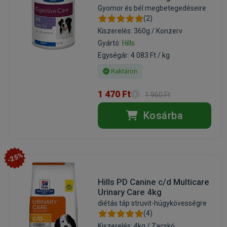
Gyomor és bél megbetegedéseire
(2)
Kiszerelés: 360g / Konzerv
Gyártó:
Hills
Egységár: 4 083 Ft / kg
Raktáron
1 470 Ft
1 960 Ft
Kosárba
-25%
Hills PD Canine c/d Multicare
Urinary Care 4kg
diétás táp struvit-húgykövességre
(4)
Kiszerelés: 4kg / Zacskó