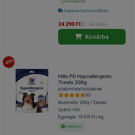
Rendelhető
Ingyenes házhozszállítás
24 290 Ft
34 700 Ft
Kosárba
-25%
Hills PD Hypoallergenic
Treats 200g
jutalomfalat kutyáknak
(6)
Kiszerelés: 200g / Zacskó
Gyártó:
Hills
Egységár: 10 475 Ft / kg
Raktáron