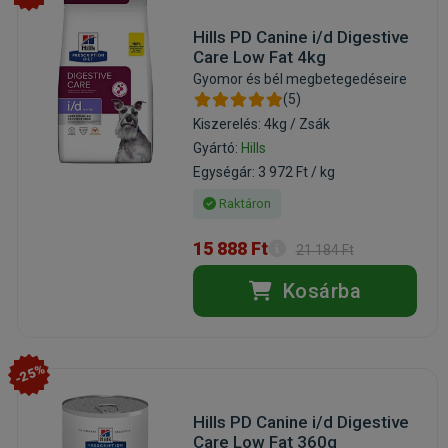
Hills PD Canine i/d Digestive
Care Low Fat 4kg
Gyomor és bél megbetegedéseire
(5)
Kiszerelés: 4kg / Zsák
Gyártó:
Hills
Egységár: 3 972 Ft / kg
Raktáron
15 888 Ft
21 184 Ft
Kosárba
-25%
Hills PD Canine i/d Digestive
Care Low Fat 360g