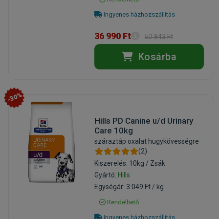
Ingyenes házhozszállítás
36 990 Ft
52 843 Ft
Kosárba
-30%
Hills PD Canine u/d Urinary
Care 10kg
száraztáp oxalat hugykövességre
(2)
Kiszerelés: 10kg / Zsák
Gyártó:
Hills
Egységár: 3 049 Ft / kg
Rendelhető
Ingyenes házhozszállítás