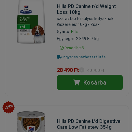
Hills PD Canine r/d Weight
Loss 10kg
száraztáp túlsúlyos kutyáknak
Kiszerelés: 10kg / Zsák
Gyártó:
Hills
Egységár: 2 849 Ft / kg
Rendelhető
Ingyenes házhozszállítás
28 490 Ft
40 700 Ft
Kosárba
-25%
Hills PD Canine i/d Digestive
Care Low Fat stew 354g