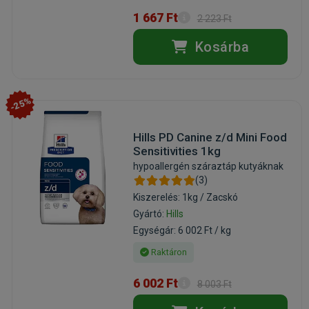
1 667 Ft
2 223 Ft
Kosárba
-25%
Hills PD Canine z/d Mini Food
Sensitivities 1kg
hypoallergén száraztáp kutyáknak
(3)
Kiszerelés: 1kg / Zacskó
Gyártó:
Hills
Egységár: 6 002 Ft / kg
Raktáron
6 002 Ft
8 003 Ft