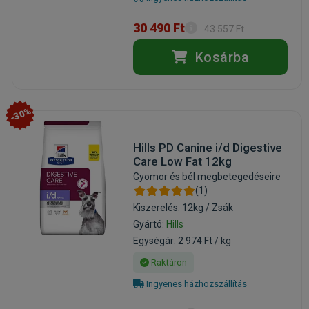
30 490 Ft
43 557 Ft
Kosárba
-30%
Hills PD Canine i/d Digestive
Care Low Fat 12kg
Gyomor és bél megbetegedéseire
(1)
Kiszerelés: 12kg / Zsák
Gyártó:
Hills
Egységár: 2 974 Ft / kg
Raktáron
Ingyenes házhozszállítás