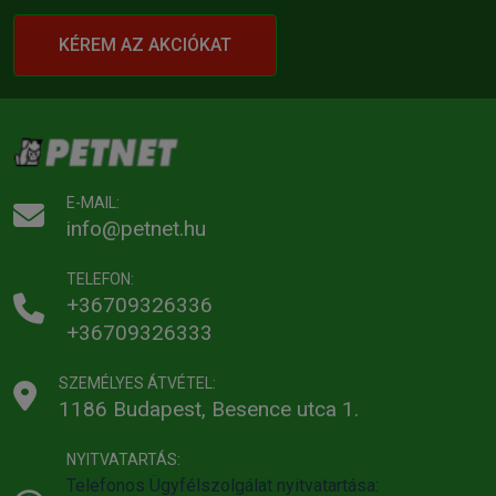
KÉREM AZ AKCIÓKAT
E-MAIL:
info@petnet.hu
TELEFON:
+36709326336
+36709326333
SZEMÉLYES ÁTVÉTEL:
1186 Budapest, Besence utca 1.
NYITVATARTÁS:
Telefonos Ügyfélszolgálat nyitvatartása: