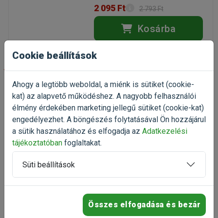
2 095 Ft
2 793 Ft
Kosárba
Cookie beállítások
-25%
Ahogy a legtöbb weboldal, a miénk is sütiket (cookie-
Hills PD Canine L/d Liver
kat) az alapvető működéshez. A nagyobb felhasználói
Care 370g
élmény érdekében marketing jellegű sütiket (cookie-kat)
máj- és emésztőszervi
engedélyezhet. A böngészés folytatásával Ön hozzájárul
problémákra
(2)
a sütik használatához és elfogadja az
Adatkezelési
tájékoztatóban
foglaltakat.
Kiszerelés: 370g / Konzerv
Gyártó:
Hills
Süti beállítások
Egységár: 4 211 Ft / kg
Raktáron
1 558 Ft
2 077 Ft
Összes elfogadása és bezár