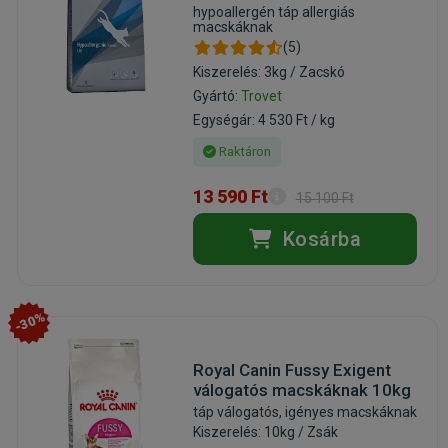
hypoallergén táp allergiás
macskáknak
(5)
Kiszerelés: 3kg / Zacskó
Gyártó:
Trovet
Egységár: 4 530 Ft / kg
Raktáron
13 590 Ft
15 100 Ft
Kosárba
-30%
Royal Canin Fussy Exigent
válogatós macskáknak 10kg
táp válogatós, igényes macskáknak
Kiszerelés: 10kg / Zsák