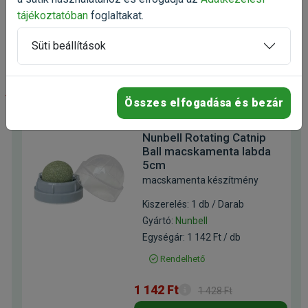
893 Ft
1 191 Ft
tájékoztatóban
foglaltakat.
Kosárba
Süti beállítások
-20%
Összes elfogadása és bezár
Nunbell Rotating Catnip
Ball macskamenta labda
5cm
macskamenta készítmény
Kiszerelés: 1 db / Darab
Gyártó:
Nunbell
Egységár: 1 142 Ft / db
Rendelhető
1 142 Ft
1 428 Ft