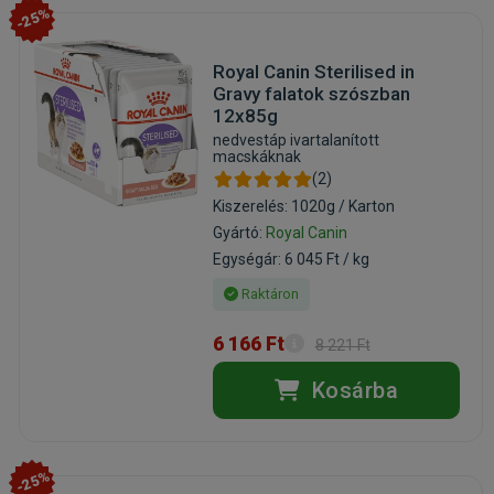
-25%
Royal Canin Sterilised in
Gravy falatok szószban
12x85g
nedvestáp ivartalanított
macskáknak
(2)
Kiszerelés: 1020g / Karton
Gyártó:
Royal Canin
Egységár: 6 045 Ft / kg
Raktáron
6 166 Ft
8 221 Ft
Kosárba
-25%