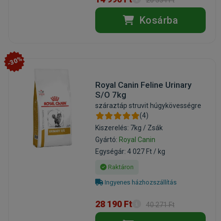
20 534 Ft
Kosárba
-30%
Royal Canin Feline Urinary
S/O 7kg
száraztáp struvit húgykövességre
(4)
Kiszerelés: 7kg / Zsák
Gyártó:
Royal Canin
Egységár: 4 027 Ft / kg
Raktáron
Ingyenes házhozszállítás
28 190 Ft
40 271 Ft