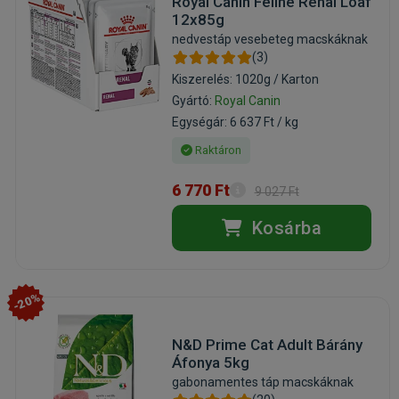
Royal Canin Feline Renal Loaf
12x85g
nedvestáp vesebeteg macskáknak
(3)
Kiszerelés: 1020g / Karton
Gyártó:
Royal Canin
Egységár: 6 637 Ft / kg
Raktáron
6 770 Ft
9 027 Ft
Kosárba
-20%
N&D Prime Cat Adult Bárány
Áfonya 5kg
gabonamentes táp macskáknak