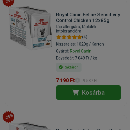
-25%
Royal Canin Feline Sensitivity
Control Chicken 12x85g
táp allergiára, táplálék
intoleranciára
(4)
Kiszerelés: 1020g / Karton
Gyártó:
Royal Canin
Egységár: 7 049 Ft / kg
Raktáron
7 190 Ft
9 587 Ft
Kosárba
-25%