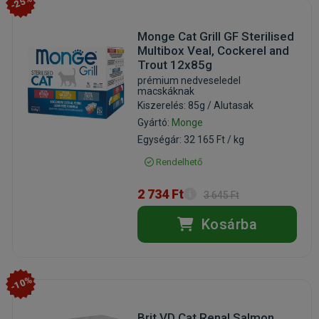
-25%
Monge Cat Grill GF Sterilised
Multibox Veal, Cockerel and
Trout 12x85g
prémium nedveseledel
macskáknak
Kiszerelés: 85g / Alutasak
Gyártó:
Monge
Egységár: 32 165 Ft / kg
Rendelhető
2 734 Ft
3 645 Ft
Kosárba
-10%
Brit VD Cat Renal Salmon