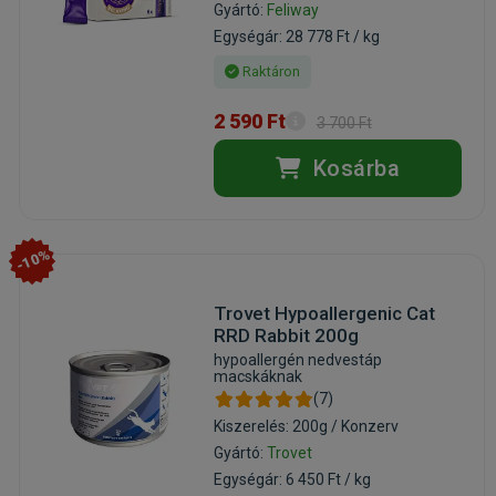
Gyártó:
Feliway
Egységár: 28 778 Ft / kg
Raktáron
2 590 Ft
3 700 Ft
Kosárba
-10%
Trovet Hypoallergenic Cat
RRD Rabbit 200g
hypoallergén nedvestáp
macskáknak
(7)
Kiszerelés: 200g / Konzerv
Gyártó:
Trovet
Egységár: 6 450 Ft / kg