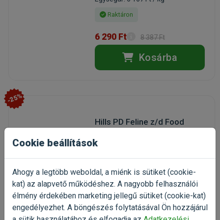
Raktáron
6 290 Ft
8 387 Ft
Kosárba
-25%
Hills PD Feline z/d Food
Sensitivities 156g
Cookie beállítások
nedvestáp allergiás macskáknak
(1)
Kiszerelés: 156g / Konzerv
Ahogy a legtöbb weboldal, a miénk is sütiket (cookie-
Gyártó:
Hills
kat) az alapvető működéshez. A nagyobb felhasználói
Egységár: 5 724 Ft / kg
élmény érdekében marketing jellegű sütiket (cookie-kat)
Rendelhető
engedélyezhet. A böngészés folytatásával Ön hozzájárul
a sütik használatához és elfogadja az
Adatkezelési