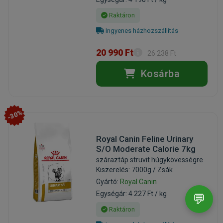
Raktáron
Ingyenes házhozszállítás
20 990 Ft
26 238 Ft
Kosárba
-30%
Royal Canin Feline Urinary
S/O Moderate Calorie 7kg
száraztáp struvit húgykövességre
Kiszerelés: 7000g / Zsák
Gyártó:
Royal Canin
Egységár: 4 227 Ft / kg
💬
Raktáron