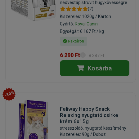
nedvestáp struvit húgykövességre
(2)
Kiszerelés: 1020g / Karton
Gyártó:
Royal Canin
Egységár: 6 167 Ft / kg
Raktáron
6 290 Ft
8 387 Ft
Kosárba
-30%
Feliway Happy Snack
Relaxing nyugtató csirke
krém 6x15g
stresszoldó, nyugtató készítmény
Kiszerelés: 90g / Doboz