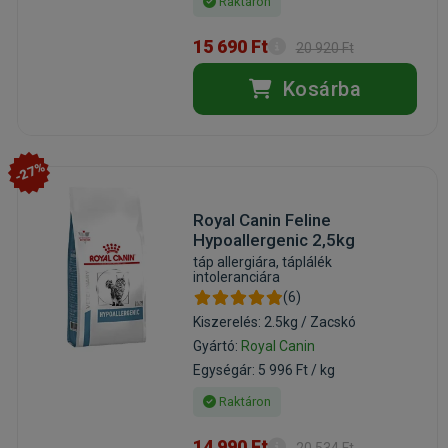
Raktáron
15 690 Ft
20 920 Ft
Kosárba
-27%
Royal Canin Feline
Hypoallergenic 2,5kg
táp allergiára, táplálék
intoleranciára
(6)
Kiszerelés: 2.5kg / Zacskó
Gyártó:
Royal Canin
Egységár: 5 996 Ft / kg
Raktáron
14 990 Ft