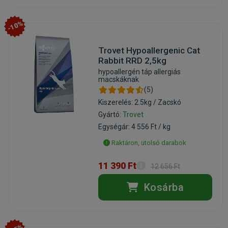
-10%
Trovet Hypoallergenic Cat
Rabbit RRD 2,5kg
hypoallergén táp allergiás
macskáknak
(5)
Kiszerelés: 2.5kg / Zacskó
Gyártó:
Trovet
Egységár: 4 556 Ft / kg
Raktáron, utolsó darabok
11 390 Ft
12 656 Ft
Kosárba