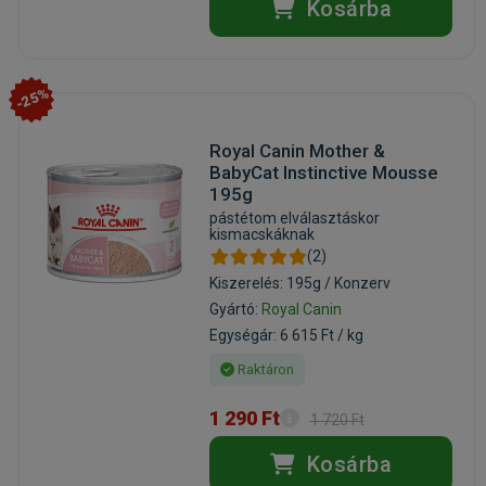
Kosárba
-25%
Royal Canin Mother &
BabyCat Instinctive Mousse
195g
pástétom elválasztáskor
kismacskáknak
(2)
Kiszerelés: 195g / Konzerv
Gyártó:
Royal Canin
Egységár: 6 615 Ft / kg
Raktáron
1 290 Ft
1 720 Ft
Kosárba