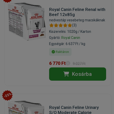
Royal Canin Feline Renal with
Beef 12x85g
nedvestáp vesebeteg macskáknak
(3)
Kiszerelés: 1020g / Karton
Gyártó:
Royal Canin
Egységár: 6 637 Ft / kg
Raktáron
6 770 Ft
9 027 Ft
Kosárba
-25%
Royal Canin Feline Urinary
S/O Moderate Calorie