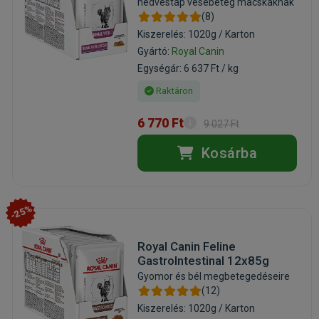
nedvestáp vesebeteg macskáknak
(8)
Kiszerelés: 1020g / Karton
Gyártó:
Royal Canin
Egységár: 6 637 Ft / kg
Raktáron
6 770 Ft
9 027 Ft
Kosárba
-25%
Royal Canin Feline
GastroIntestinal 12x85g
Gyomor és bél megbetegedéseire
(12)
Kiszerelés: 1020g / Karton