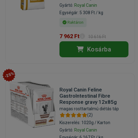
Gyártó:
Royal Canin
Egységár: 5 308 Ft / kg
Raktáron
7 962 Ft
10 616 Ft
Kosárba
-25%
Royal Canin Feline
GastroIntestinal Fibre
Response gravy 12x85g
magas rosttartalmú diétás táp
(2)
Kiszerelés: 1020g / Karton
Gyártó:
Royal Canin
Egységár: 6 167 Ft / kg