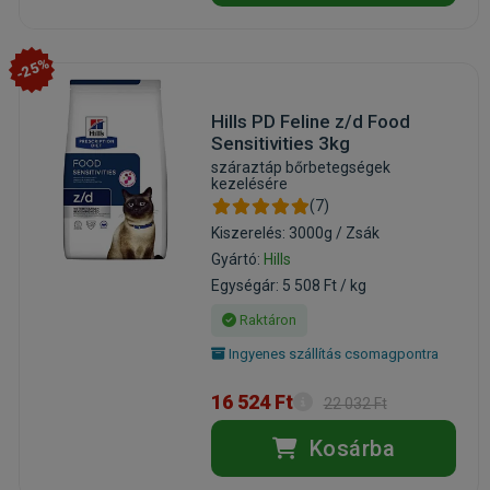
-25%
Hills PD Feline z/d Food
Sensitivities 3kg
száraztáp bőrbetegségek
kezelésére
(7)
Kiszerelés: 3000g / Zsák
Gyártó:
Hills
Egységár: 5 508 Ft / kg
Raktáron
Ingyenes szállítás csomagpontra
16 524 Ft
22 032 Ft
Kosárba