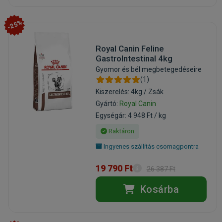
-25%
Royal Canin Feline
GastroIntestinal 4kg
Gyomor és bél megbetegedéseire
(1)
Kiszerelés: 4kg / Zsák
Gyártó:
Royal Canin
Egységár: 4 948 Ft / kg
Raktáron
Ingyenes szállítás csomagpontra
19 790 Ft
26 387 Ft
Kosárba