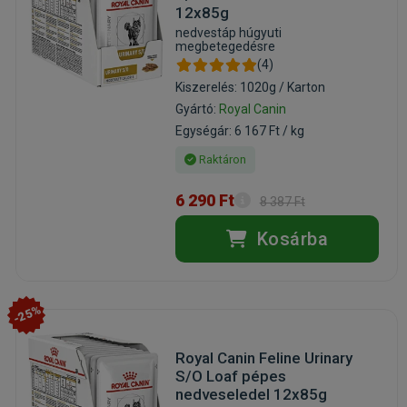
12x85g
nedvestáp húgyuti
megbetegedésre
(4)
Kiszerelés: 1020g / Karton
Gyártó:
Royal Canin
Egységár: 6 167 Ft / kg
Raktáron
6 290 Ft
8 387 Ft
Kosárba
-25%
Royal Canin Feline Urinary
S/O Loaf pépes
nedveseledel 12x85g