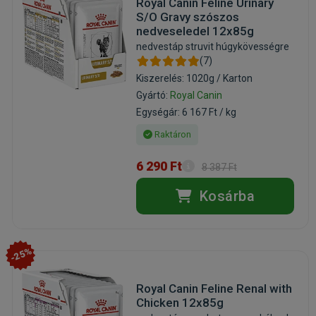
Royal Canin Feline Urinary
S/O Gravy szószos
nedveseledel 12x85g
nedvestáp struvit húgykövességre
(7)
Kiszerelés: 1020g / Karton
Gyártó:
Royal Canin
Egységár: 6 167 Ft / kg
Raktáron
6 290 Ft
8 387 Ft
Kosárba
-25%
Royal Canin Feline Renal with
Chicken 12x85g