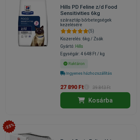
Hills PD Feline z/d Food
Sensitivities 6kg
száraztáp bőrbetegségek
kezelésére
(5)
Kiszerelés: 6kg / Zsák
Gyártó:
Hills
Egységár: 4 648 Ft / kg
Raktáron
Ingyenes házhozszállítás
27 890 Ft
39 843 Ft
Kosárba
-25%