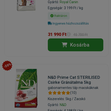
Gyártó:
Royal Canin
Egységár: 3 199 Ft / kg
Raktáron
Ingyenes házhozszállítás
31 990 Ft
45 700 Ft
Kosárba
-20%
N&D Prime Cat STERILISED
Csirke Gránátalma 5kg
gabonamentes táp macskáknak
(10)
Kiszerelés: 5kg / Zacskó
Gyártó:
N&D
Egységár: 4 198 Ft / kg