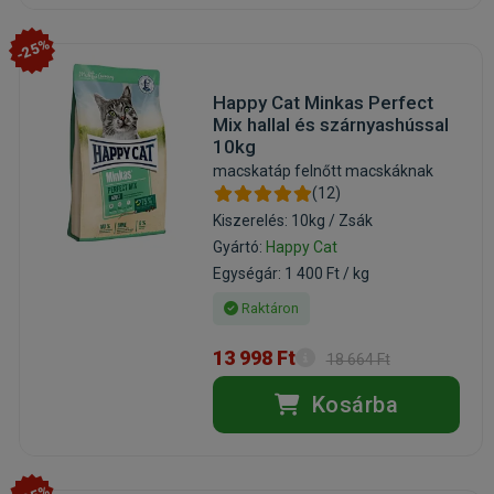
-25%
Happy Cat Minkas Perfect
Mix hallal és szárnyashússal
10kg
macskatáp felnőtt macskáknak
(12)
Kiszerelés: 10kg / Zsák
Gyártó:
Happy Cat
Egységár: 1 400 Ft / kg
Raktáron
13 998 Ft
18 664 Ft
Kosárba