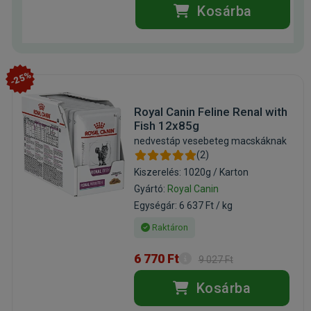
Kosárba
-25%
Royal Canin Feline Renal with
Fish 12x85g
nedvestáp vesebeteg macskáknak
(2)
Kiszerelés: 1020g / Karton
Gyártó:
Royal Canin
Egységár: 6 637 Ft / kg
Raktáron
6 770 Ft
9 027 Ft
Kosárba