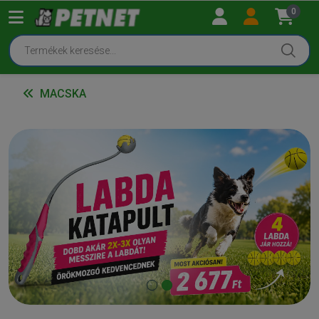
0
MACSKA