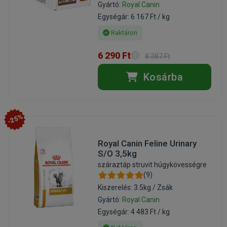
Gyártó:
Royal Canin
Egységár: 6 167 Ft / kg
Raktáron
6 290 Ft
8 387 Ft
Kosárba
-25%
Royal Canin Feline Urinary
S/O 3,5kg
száraztáp struvit húgykövességre
(9)
Kiszerelés: 3.5kg / Zsák
Gyártó:
Royal Canin
Egységár: 4 483 Ft / kg