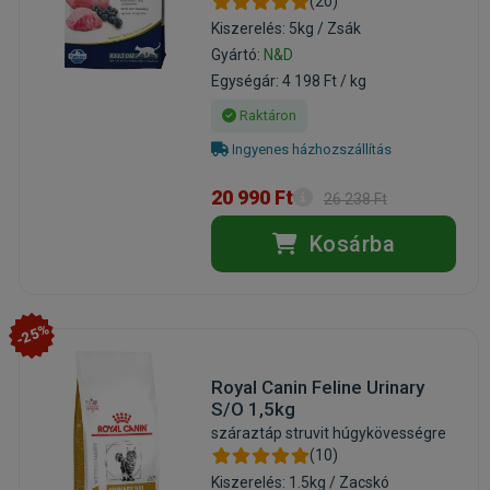
(20)
Kiszerelés: 5kg / Zsák
Gyártó:
N&D
Egységár: 4 198 Ft / kg
Raktáron
Ingyenes házhozszállítás
20 990 Ft
26 238 Ft
Kosárba
-25%
Royal Canin Feline Urinary
S/O 1,5kg
száraztáp struvit húgykövességre
(10)
Kiszerelés: 1.5kg / Zacskó