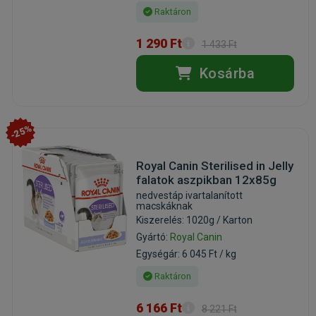
Raktáron
1 290 Ft
1 433 Ft
Kosárba
-25%
Royal Canin Sterilised in Jelly
falatok aszpikban 12x85g
nedvestáp ivartalanított
macskáknak
Kiszerelés: 1020g / Karton
Gyártó:
Royal Canin
Egységár: 6 045 Ft / kg
Raktáron
6 166 Ft
8 221 Ft