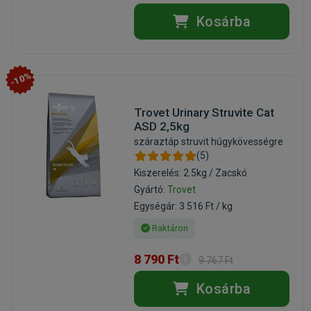
Kosárba
-10%
Trovet Urinary Struvite Cat
ASD 2,5kg
száraztáp struvit húgykövességre
(5)
Kiszerelés: 2.5kg / Zacskó
Gyártó:
Trovet
Egységár: 3 516 Ft / kg
Raktáron
8 790 Ft
9 767 Ft
Kosárba