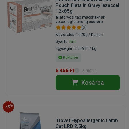
Pouch filets in Gravy lazaccal
12x85g
állatorvosi táp macskáknak
veseelégtelenség esetére
(2)
Kiszerelés: 1020g / Karton
Gyártó:
Brit
Egységár: 5 349 Ft / kg
Raktáron
5 456 Ft
6 062 Ft
Kosárba
-10%
Trovet Hypoallergenic Lamb
Cat LRD 2,5kg