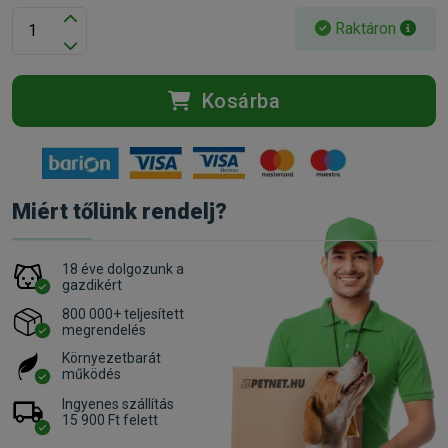
Raktáron
Kosárba
Miért tőlünk rendelj?
18 éve dolgozunk a
gazdikért
800 000+ teljesített
megrendelés
Környezetbarát
működés
Ingyenes szállítás
15 900 Ft felett