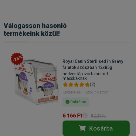
Válogasson hasonló
termékeink közül!
-25%
Royal Canin Sterilised in Gravy
falatok szószban 12x85g
nedvestáp ivartalanított
macskáknak
(2)
Kiszerelés: 1020g / Karton
Raktáron
6 166 Ft
8 221 Ft
Kosárba