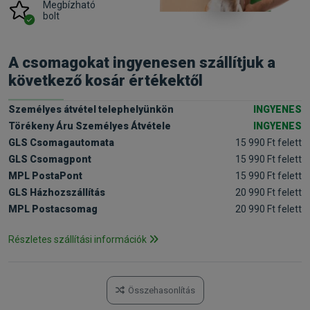
Megbízható
bolt
A csomagokat ingyenesen szállítjuk a
következő kosár értékektől
Személyes átvétel telephelyünkön
INGYENES
Törékeny Áru Személyes Átvétele
INGYENES
GLS Csomagautomata
15 990 Ft felett
GLS Csomagpont
15 990 Ft felett
MPL PostaPont
15 990 Ft felett
GLS Házhozszállítás
20 990 Ft felett
MPL Postacsomag
20 990 Ft felett
Részletes szállítási információk
Összehasonlítás