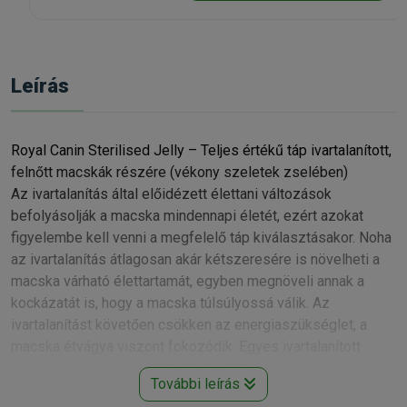
Leírás
Royal Canin Sterilised Jelly – Teljes értékű táp ivartalanított,
felnőtt macskák részére (vékony szeletek zselében)
Az ivartalanítás által előidézett élettani változások
befolyásolják a macska mindennapi életét, ezért azokat
figyelembe kell venni a megfelelő táp kiválasztásakor. Noha
az ivartalanítás átlagosan akár kétszeresére is növelheti a
macska várható élettartamát, egyben megnöveli annak a
kockázatát is, hogy a macska túlsúlyossá válik. Az
ivartalanítást követően csökken az energiaszükséglet, a
macska étvágya viszont fokozódik. Egyes ivartalanított
macskáknál nagyon nehéz lehet elérni a jóllakotságot.
További leírás