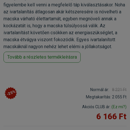
figyelembe kell venni a megfelelő táp kiválasztásakor. Noha
az ivartalanítás átlagosan akár kétszeresére is növelheti a
macska várható élettartamát, egyben megnöveli annak a
kockázatát is, hogy a macska túlsúlyossá válik. Az
ivartalanítást követően csökken az energiaszükséglet, a
macska étvágya viszont fokozódik. Egyes ivartalanított
macskáknál nagyon nehéz lehet elérni a jóllakotságot.
Tovább a részletes termékleírásra
Normál ár:
8 221 Ft
-25%
Megtakarítás:
2 055 Ft
Akciós CLUB ár:
(Ez mi?)
6 166 Ft