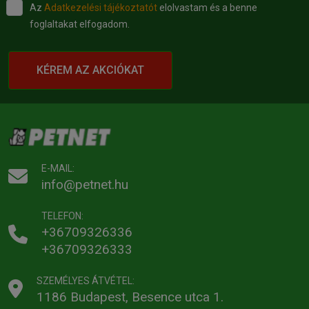
Az
Adatkezelési tájékoztatót
elolvastam és a benne
foglaltakat elfogadom.
KÉREM AZ AKCIÓKAT
E-MAIL:
info@petnet.hu
TELEFON:
+36709326336
+36709326333
SZEMÉLYES ÁTVÉTEL:
1186 Budapest, Besence utca 1.