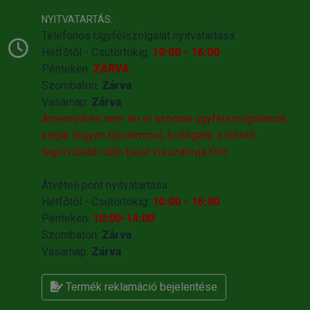
NYITVATARTÁS:
Telefonos Ügyfélszolgálat nyitvatartása:
Hétfőtől - Csütörtökig:
10:00 - 16:00
Pénteken:
ZÁRVA
Szombaton:
Zárva
Vasárnap:
Zárva
Amennyiben nem éri el azonnal ügyfélszolgálatunk,
kérjük legyen türelemmel, kollégánk a lehető
legrövidebb időn belül visszahivja Önt!
Átvételi pont nyitvatartása:
Hétfőtől - Csütörtökig:
10:00 - 16:00
Pénteken:
10:00-14:00
Szombaton:
Zárva
Vasárnap:
Zárva
Termék reklamáció bejelentése