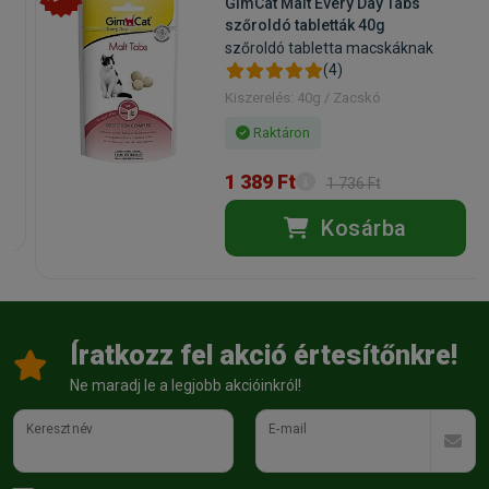
GimCat Malt Every Day Tabs
szőroldó tabletták 40g
szőroldó tabletta macskáknak
(4)
Kiszerelés: 40g / Zacskó
Raktáron
1 389 Ft
1 736 Ft
Kosárba
Íratkozz fel akció értesítőnkre!
Ne maradj le a legjobb akcióinkról!
Keresztnév
E-mail