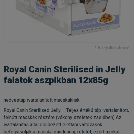
* A kép illusztráció.
Royal Canin Sterilised in Jelly
falatok aszpikban 12x85g
nedvestáp ivartalanított macskáknak
Royal Canin Sterilised Jelly – Teljes értékű táp ivartalanított,
felnőtt macskák részére (vékony szeletek zselében) Az
ivartalanítás által előidézett élettani változások
befolyásolják a macska mindennapi életét, ezért azokat