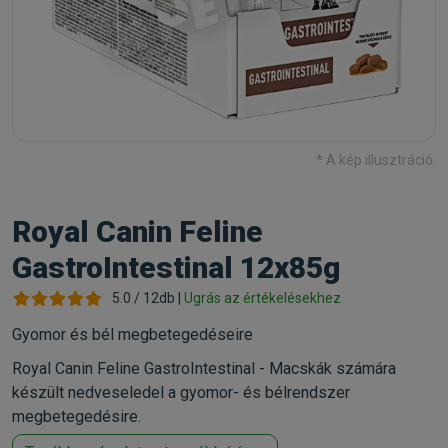
* A kép illusztráció.
Royal Canin Feline
GastroIntestinal 12x85g
5.0 / 12db |
Ugrás az értékelésekhez
Gyomor és bél megbetegedéseire
Royal Canin Feline GastroIntestinal - Macskák számára
készült nedveseledel a gyomor- és bélrendszer
megbetegedésire.