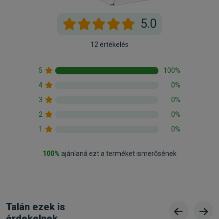
5.0
12 értékelés
5
100%
4
0%
3
0%
2
0%
1
0%
100%
ajánlaná ezt a terméket ismerősének
Talán ezek is
érdekelnek