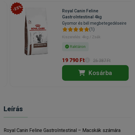
-25%
Royal Canin Feline
GastroIntestinal 4kg
Gyomor és bél megbetegedéseire
(1)
Kiszerelés: 4kg / Zsák
Raktáron
19 790 Ft
26 387 Ft
Kosárba
Leírás
Royal Canin Feline GastroIntestinal – Macskák számára