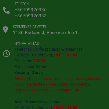
TELEFON:
+36709326336
+36709326333
SZEMÉLYES ÁTVÉTEL:
1186 Budapest, Besence utca 1.
NYITVATARTÁS:
Telefonos Ügyfélszolgálat nyitvatartása:
Hétfőtől - Csütörtökig:
10:00 - 16:00
Pénteken:
ZÁRVA
Szombaton:
Zárva
Vasárnap:
Zárva
Amennyiben nem éri el azonnal ügyfélszolgálatunk,
kérjük legyen türelemmel, kollégánk a lehető
legrövidebb időn belül visszahivja Önt!
Átvételi pont nyitvatartása:
Hétfőtől - Csütörtökig:
10:00 - 16:00