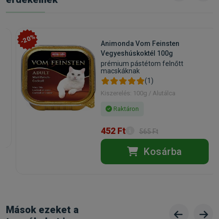
-20%
Animonda Vom Feinsten
Vegyeshúskoktél 100g
prémium pástétom felnőtt
macskáknak
(1)
Kiszerelés: 100g / Alutálca
Raktáron
452 Ft
565 Ft
Kosárba
Mások ezeket a