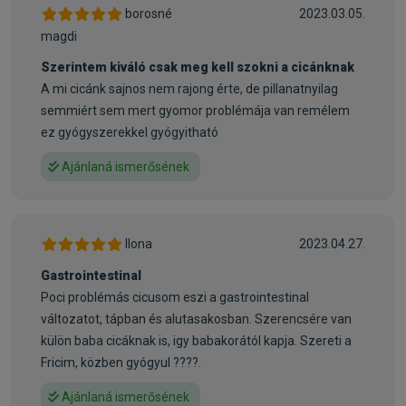
folyamatainak csökkentéséhez.
borosné
2023.03.05.
magdi
Az alkalmazás, illetve az alkalmazás idejének
Szerintem kiváló csak meg kell szokni a cicánknak
meghosszabbítása előtt javasolt állatorvos véleményét
A mi cicánk sajnos nem rajong érte, de pillanatnyilag
kikérni. Nagyon fontos szemmel tartanunk macskánk fizikai
semmiért sem mert gyomor problémája van remélem
állapotát és sose feledkezzünk el a rendszeres állatorvosi
ez gyógyszerekkel gyógyitható
vizsgálatról sem!
Ajánlaná ismerősének
Indikációk:
• Anorexia
• Krónikus és heveny hasmenés
Ilona
2023.04.27.
• Dysbiózis
• Gyulladásos bélbetegségek
Gastrointestinal
• Exokrin hasnyálmirigy-elégtelenség
Poci problémás cicusom eszi a gastrointestinal
• Gyomorhurut
változatot, tápban és alutasakosban. Szerencsére van
• Vastagbélgyulladás
külön baba cicáknak is, igy babakorától kapja. Szereti a
• Malabszorpció (felszívódási zavarok)
Fricim, közben gyógyul ????.
• Lábadozás
Ajánlaná ismerősének