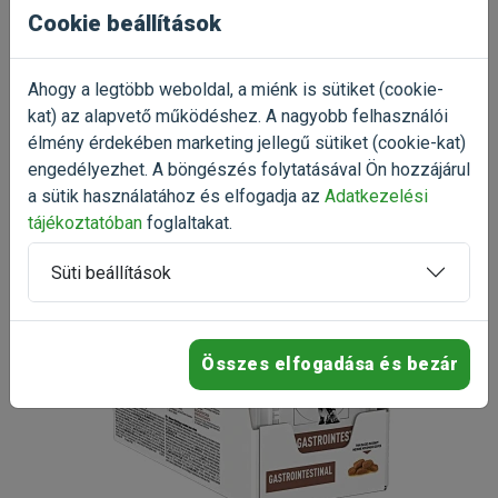
További értékelések
Analitikai összetevők:
Cookie beállítások
Fehérje: 25%, Nyerszsír: 20%, Nyersrost: 6,2%, Szénhidrátok:
Már próbáltad a terméket?
32,4%, Kalcium: 1,4%, Foszfor: 0,99%, Élemi rost: 1,6%,
Ahogy a legtöbb weboldal, a miénk is sütiket (cookie-
Oszd meg tapasztalatod a többi gazdival!
Omega-3 zsírsavak: 0,7%, Omega-6 zsírsavak: 3.52%,
kat) az alapvető működéshez. A nagyobb felhasználói
Metabolizálható energia: 428kcal/kg
Értékelés írása
élmény érdekében marketing jellegű sütiket (cookie-kat)
engedélyezhet. A böngészés folytatásával Ön hozzájárul
Kapható kiszerelések:
Royal Canin Feline
a sütik használatához és elfogadja az
Adatkezelési
GastroIntestinal 12x85g
A termék csak kartonra
tájékoztatóban
foglaltakat.
rendelhető!
Gyártó:
Royal Canin
Egységár:
6 166.67 Ft / kg
Süti beállítások
Kiszerelés:
1020g / Karton
Nettó ár:
4 952,76 Ft
Státusz:
Raktáron
Törékeny:
Nem
Állatorvosi:
Igen
Összes elfogadása és bezár