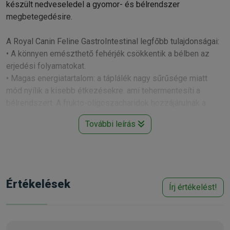
készült nedveseledel a gyomor- és bélrendszer
megbetegedésire.
A Royal Canin Feline GastroIntestinal legfőbb tulajdonságai:
• A könnyen emészthető fehérjék csökkentik a bélben az
erjedési folyamatokat.
• Magas energiatartalom: a táplálék nagy sűrűsége miatt
mód nyílik a kisebb étkezésekre. ami tehermentesíti a
bélrendszert. A frukto-oligoszacharidok hozzájárulnak a
kiegyensúlyozott bélflóra kialakulásához.
További leírás
• Magas elfogadási arány: az emésztőrendszeri
rendellenességekkel küzdő macskák gyakran étvágytalanok
és alultápláltak. A Royal Canin Feline - GastroIntestinal
macskatáp rendkívül ízletes, ezzel segíti a spontán
tápanyagfelvételt és a gyógyulást.
Értékelések
Írj értékelést!
• EPA/DHA zsírsavak: fenntartják az emésztő- és
bőrrendszer egészségét. Az eikozapentaénsav (EPA) és a
dokozahexaénsav (DHA) olyan hosszúláncú Omega-3
zsírsavak, amelyek hozzájárulnak a bélrendszer gyulladásos