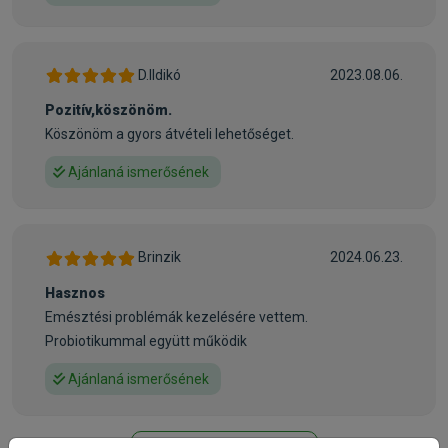
• Emésztési rendellenességek
Kontraindikációk:
• Olyan betegségek esetében, amelyek zsírcsökkentést
D.Ildikó
2023.08.06.
igényelek, Hepatikus encephalopathia, Hiperlipidaemia,
Nyirokértágulat, Hasnyálmirigy-gyulladás
Pozitív,köszönöm.
Köszönöm a gyors átvételi lehetőséget.
Összetevők:
Rizs, baromfiliszt, állati zsírok, kukorica, állati fehérje
Ajánlaná ismerősének
(hidrolizált), élesztő, tojáspor, szárított cukorrépapép,
szójaolaj, ásványi anyagok, ligno-cellulóz, halolaj, frukto-
oligoszacharidok, psyllium (héj és mag), élesztő
Brinzik
2024.06.23.
hidrolizátum (mannan-oligoszacharid-forrás), körömvirág
kivonat.
Hasznos
Emésztési problémák kezelésére vettem.
Tápértékkel rendelkező adalékanyagok: A-vitamin: 11.400
Probiotikummal együtt működik
NE, D3-vitamin: 1.000 NE, E1 (vas): 42 mg, E2 (jód): 3,3 mg,
Ajánlaná ismerősének
E4 (réz): 8 mg, E5 (mangán): 55 mg, E6 (cink) 181 mg –
tartósítószerek - antioxidánsok.