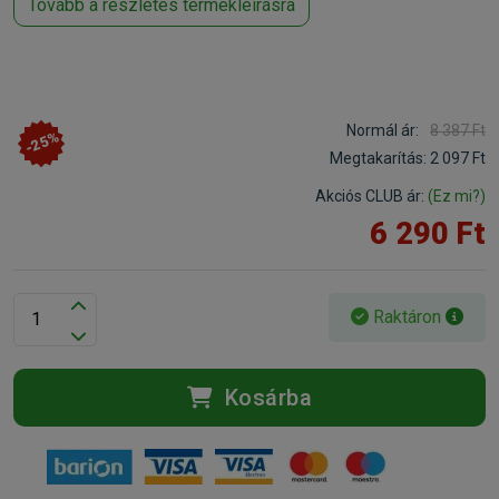
Tovább a részletes termékleírásra
Normál ár:
8 387 Ft
-25%
Megtakarítás:
2 097 Ft
Akciós CLUB ár:
(Ez mi?)
6 290 Ft
Raktáron
Kosárba