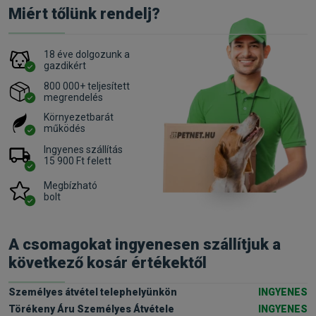
Miért tőlünk rendelj?
18 éve dolgozunk a
gazdikért
800 000+ teljesített
megrendelés
Környezetbarát
működés
Ingyenes szállítás
15 900 Ft felett
Megbízható
bolt
A csomagokat ingyenesen szállítjuk a
következő kosár értékektől
Személyes átvétel telephelyünkön
INGYENES
Törékeny Áru Személyes Átvétele
INGYENES