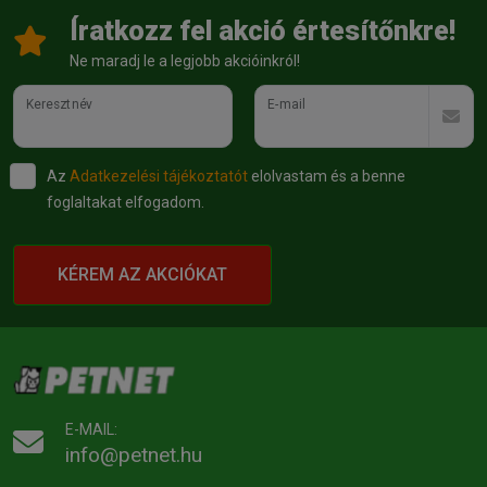
Íratkozz fel akció értesítőnkre!
Ne maradj le a legjobb akcióinkról!
Keresztnév
E-mail
Az
Adatkezelési tájékoztatót
elolvastam és a benne
foglaltakat elfogadom.
KÉREM AZ AKCIÓKAT
E-MAIL:
info@petnet.hu