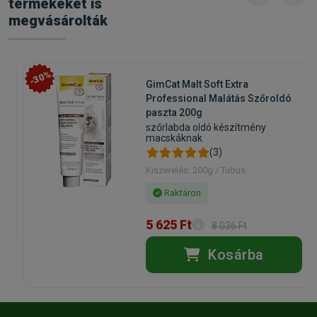
termékeket is
megvásárolták
-30%
GimCat Malt Soft Extra
Professional Malátás Szőroldó
paszta 200g
szőrlabda oldó készítmény
macskáknak
(3)
Kiszerelés: 200g / Tubus
Raktáron
5 625 Ft
8 036 Ft
Kosárba