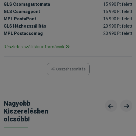
GLS Csomagautomata
15 990 Ft felett
GLS Csomagpont
15 990 Ft felett
MPL PostaPont
15 990 Ft felett
GLS Házhozszállítás
20 990 Ft felett
MPL Postacsomag
20 990 Ft felett
Részletes szállítási információk
Összehasonlítás
Nagyobb
Kiszerelésben
olcsóbb!