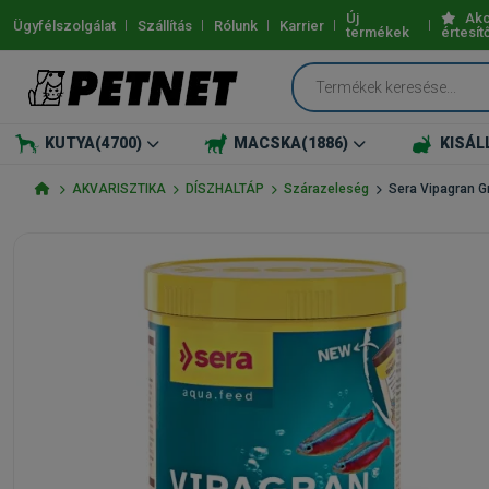
Új
Akc
Ügyfélszolgálat
Szállítás
Rólunk
Karrier
termékek
értesít
KUTYA
(4700)
MACSKA
(1886)
KISÁL
AKVARISZTIKA
DÍSZHALTÁP
Szárazeleség
Sera Vipagran G