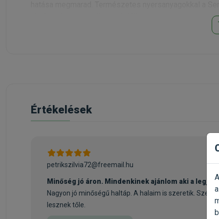
hatása megmarad. Természetes nyersanyagokkal a Sera
akváriumban optimálisan táplálhassa.
Kapható kiszerelések: Sera Vipagran Nature 100ml, Se
Értékelések
petrikszilvia72@freemail.hu
A
Minőség jó áron. Mindenkinek ajánlom aki a legjob
a
Nagyon jó minőségű haltáp. A halaim is szeretik. Szép
m
lesznek tőle.
b