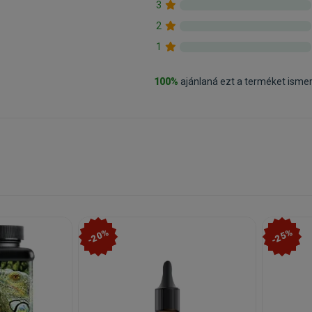
3
2
1
100%
ajánlaná ezt a terméket isme
-20%
-25%