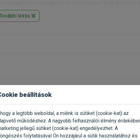
 Vipagran Baby megadja Önnek a biztonságot, hogy díszhalait a
További leírás
ra Vipagran Nature 250ml,
Sera Vipagran Nature 1000ml
Cookie beállítások
Már próbáltad a termék
2023.04.20.
Oszd meg tapasztalatod a tö
gazdival!
hogy a legtöbb weboldal, a miénk is sütiket (cookie-kat) az
bat szeretné halainak.
lapvető működéshez. A nagyobb felhasználói élmény érdekébe
ek és egészségesek
Értékelés írása
arketing jellegű sütiket (cookie-kat) engedélyezhet. A
öngészés folytatásával Ön hozzájárul a sütik használatához és