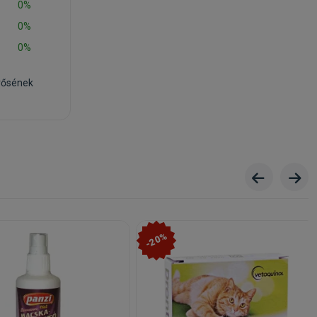
0%
0%
0%
rősének
-20%