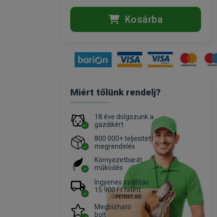
Kosárba
Miért tőlünk rendelj?
18 éve dolgozunk a
gazdikért
800 000+ teljesített
megrendelés
Környezetbarát
működés
Ingyenes szállítás
15 900 Ft felett
Megbízható
bolt