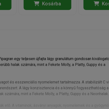
a
Kosárba
Ko
ipagran egy teljesen újfajta lágy granulátum gondosan kiválogato
rübb halak számára, mint a Fekete Molly, a Platty, Guppy és a
yagot és esszenciális nyomelemet tartalmazza. A stabilizált C v
nrendszert. A lágy konzisztencia és a könnyű fogyaszthatóság a
ak számára, mint a Fekete Molly, a Platty, Guppy és a Neonhalak.
tják elő. A vitaminok, ásványi anyagok, nyomelemek és a gyógyn