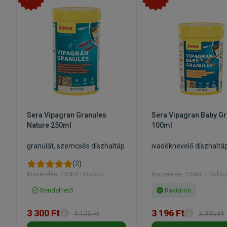
Sera Vipagran Granules
Sera Vipagran Baby G
Nature 250ml
100ml
granulát, szemcsés díszhaltáp
ivadéknevelő díszhaltá
(2)
Kiszerelés: 230ml / Doboz
Kiszerelés: 100ml / Dobo
Rendelhető
Raktáron
3 300 Ft
3 196 Ft
4 125 Ft
3 995 Ft