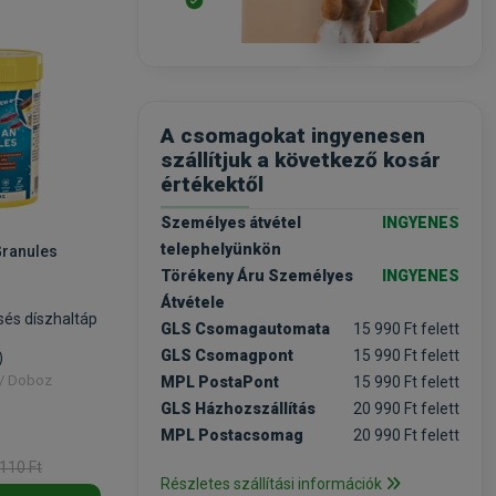
A csomagokat ingyenesen
szállítjuk a következő kosár
értékektől
Személyes átvétel
INGYENES
telephelyünkön
Granules
Törékeny Áru Személyes
INGYENES
Átvétele
sés díszhaltáp
GLS Csomagautomata
15 990 Ft felett
GLS Csomagpont
15 990 Ft felett
)
 / Doboz
MPL PostaPont
15 990 Ft felett
GLS Házhozszállítás
20 990 Ft felett
MPL Postacsomag
20 990 Ft felett
 110 Ft
Részletes szállítási információk