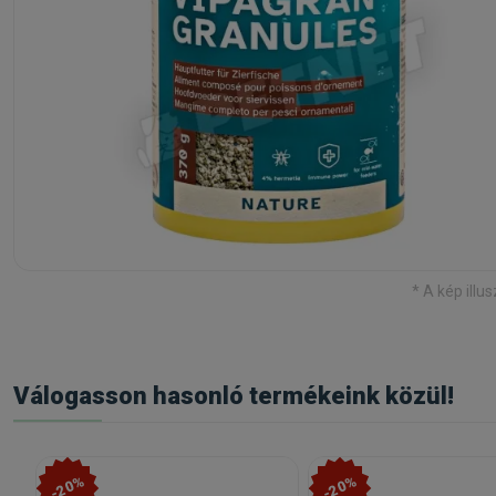
* A kép illus
Válogasson hasonló termékeink közül!
-20%
-20%