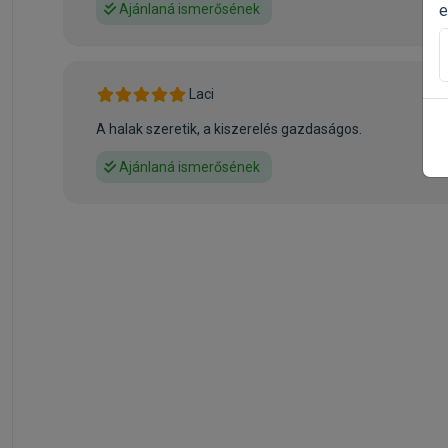
e
Ajánlaná ismerősének
Laci
A halak szeretik, a kiszerelés gazdaságos.
Ajánlaná ismerősének