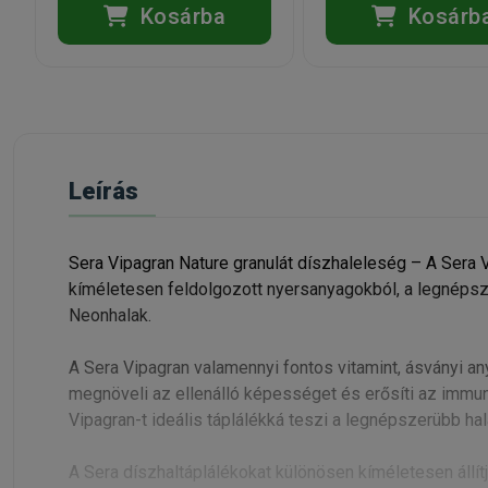
Kosárba
Kosárb
Leírás
Sera Vipagran Nature granulát díszhaleleség – A Sera V
kíméletesen feldolgozott nyersanyagokból, a legnépsze
Neonhalak.
A Sera Vipagran valamennyi fontos vitamint, ásványi an
megnöveli az ellenálló képességet és erősíti az immu
Vipagran-t ideális táplálékká teszi a legnépszerübb hal
A Sera díszhaltáplálékokat különösen kíméletesen állí