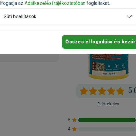
lfogadja az
Adatkezelési tájékoztatóban
foglaltakat.
Süti beállítások
2023.10.05.
Összes elfogadása és bezár
5.
2 értékelés
5
4