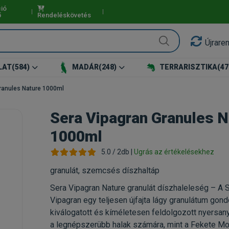
ió
ő
Rendeléskövetés
Újrare
LAT
(584)
MADÁR
(248)
TERRARISZTIKA
(47
ranules Nature 1000ml
Sera Vipagran Granules N
1000ml
5.0 / 2db |
Ugrás az értékelésekhez
granulát, szemcsés díszhaltáp
Sera Vipagran Nature granulát díszhaleleség – A 
Vipagran egy teljesen újfajta lágy granulátum gon
kiválogatott és kíméletesen feldolgozott nyersan
a legnépszerübb halak számára, mint a Fekete Mol