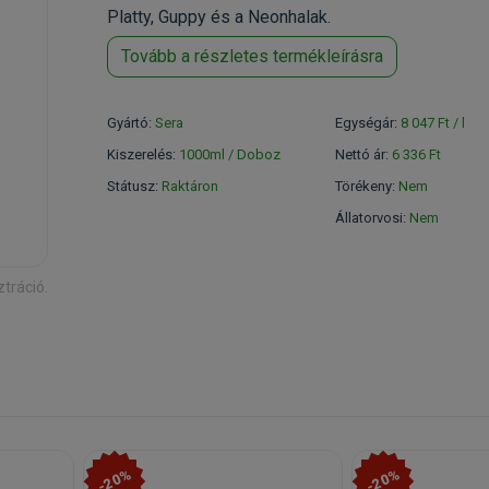
Platty, Guppy és a Neonhalak.
Tovább a részletes termékleírásra
Gyártó:
Sera
Egységár:
8 047 Ft / l
Kiszerelés:
1000ml / Doboz
Nettó ár:
6 336 Ft
Státusz:
Raktáron
Törékeny:
Nem
Állatorvosi:
Nem
ztráció.
-20%
-20%