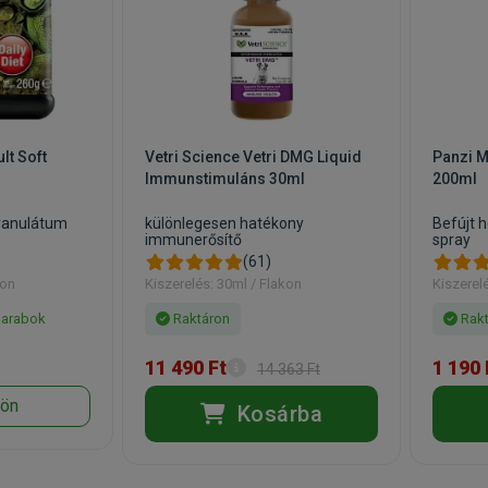
lt Soft
Vetri Science Vetri DMG Liquid
Panzi M
Immunstimuláns 30ml
200ml
ranulátum
különlegesen hatékony
Befújt h
immunerősítő
spray
(61)
kon
Kiszerelés: 30ml / Flakon
Kiszerel
darabok
Raktáron
Rakt
11 490 Ft
1 190 
14 363 Ft
jön
Kosárba