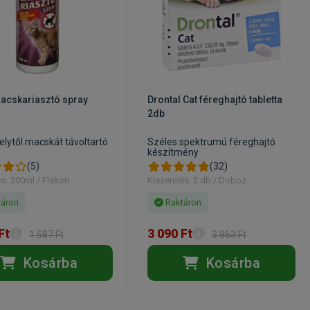
acskariasztó spray
Drontal Cat féreghajtó tabletta
2db
elytől macskát távoltartó
Széles spektrumú féreghajtó
készítmény
(5)
(32)
és: 200ml / Flakon
Kiszerelés: 2 db / Doboz
áron
Raktáron
Ft
3 090 Ft
1 587 Ft
3 863 Ft
Kosárba
Kosárba