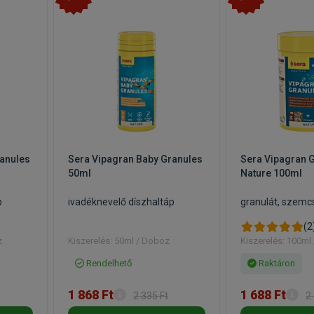
ranules
Sera Vipagran Baby Granules
Sera Vipagran 
50ml
Nature 100ml
p
ivadéknevelő díszhaltáp
granulát, szemc
(2
z
Kiszerelés: 50ml / Doboz
Kiszerelés: 100ml
Rendelhető
Raktáron
1 868 Ft
1 688 Ft
2 335 Ft
2