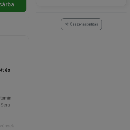
sárba
Összehasonlítás
tt és
itamin
 Sera
övények