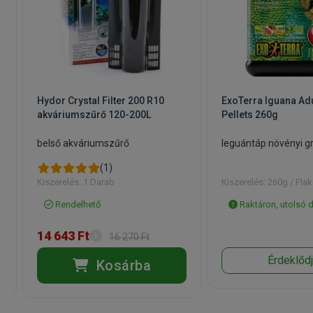
Hydor Crystal Filter 200 R10
ExoTerra Iguana Adu
akváriumszűrő 120-200L
Pellets 260g
belső akváriumszűrő
leguántáp növényi g
(1)
Kiszerelés: 1 Darab
Kiszerelés: 260g / Fla
Rendelhető
Raktáron, utolsó 
14 643 Ft
16 270 Ft
Érdeklőd
Kosárba