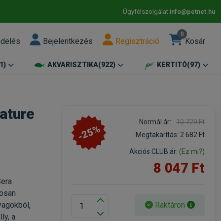
Ügyfélszolgálat:
info@petnet.hu
0
ndelés
Bejelentkezés
Regisztráció
Kosár
1)
AKVARISZTIKA
(922)
KERTITÓ
(97)
ature
Normál ár:
10 729 Ft
-25%
Megtakarítás:
2 682 Ft
Akciós CLUB ár:
(Ez mi?)
8 047 Ft
Sera
dosan
Raktáron
yagokból,
ly, a