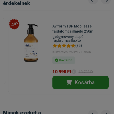
érdekelnek
-20%
Aviform TDP Mobileaze
fájdalomcsillapító 250ml
gyógynövény alapú
fájdalomcsillapító
(35)
Kiszerelés: 250ml / Flakon
Raktáron
10 990 Ft
13 738 Ft
Kosárba
Mások ezeket a