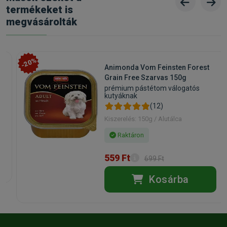
termékeket is
megvásárolták
-20%
n
Animonda Vom Feinsten Forest
Grain Free Szarvas 150g
prémium pástétom válogatós
kutyáknak
(12)
Kiszerelés: 150g / Alutálca
Raktáron
559 Ft
699 Ft
Kosárba