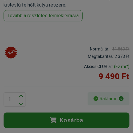
kistestű felnőtt kutya részére.
Tovább a részletes termékleírásra
Normál ár:
11 863 Ft
-20%
Megtakarítás:
2 373 Ft
Akciós CLUB ár:
(Ez mi?)
9 490 Ft
Raktáron
Kosárba