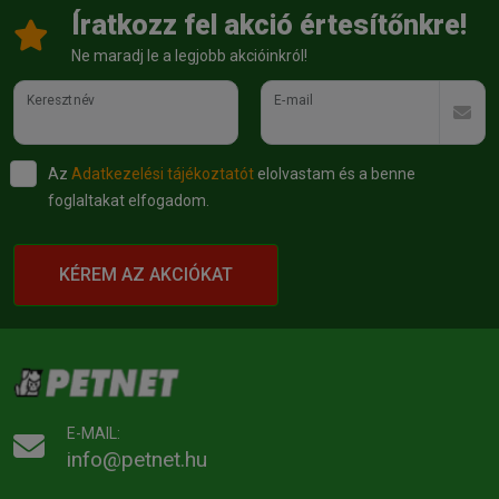
Íratkozz fel akció értesítőnkre!
Ne maradj le a legjobb akcióinkról!
Keresztnév
E-mail
Az
Adatkezelési tájékoztatót
elolvastam és a benne
foglaltakat elfogadom.
KÉREM AZ AKCIÓKAT
E-MAIL:
info@petnet.hu