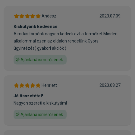
A Farmina nem használ mesterséges színezéket a
különböző tételek egységesítéséhez.
Ezért az eltérő színárnyalatok előfordulása a tápszemekben
Andesz
2023.07.09.
normális, és nem befolyásolja az eledel minőségét, illetve
Kiskutyánk kedvence
tápértékét.
A mi kis törpénk nagyon kedveli ezt a terméket.Minden
• A táplálék megfelelő feldarabolódásának biztosítása
alkalommal ezen az oldalon rendelünk.Gyors
érdekében minden szemcsének van egy mérettartománya.
ügyintézés( gyakori akciók )
Bár ritkán fordul elő, néha minimális eltérések
előfordulhatnak ugyanazon a zacskón belül.
Ajánlaná ismerősének
Amíg a tápszemek az ellenőrzési tartományon belül vannak,
addig minden normális és úgy van, ahogyan lennie kell.
Henriett
2023.08.27.
Összetevők:
bárány (22%), dehidratált bárányfehérje (20%), borsó
Jó összetétel!
keményítő, csirkezsír, sütőtök (5%), szárított tojás, hering,
Nagyon szereti a kiskutyám!
dehidratált heringfehérje, halolaj (heringből), borsórost,
Ajánlaná ismerősének
szárított sárgarépa, lucernaliszt, inulin, frukto-
oligoszacharidok, élesztő kivonat (manno-oligoszacharidok
forrása), szárított áfonya (0,5%), szárított alma, szárított