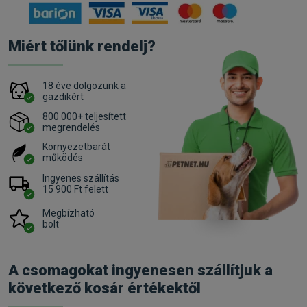
Miért tőlünk rendelj?
18 éve dolgozunk a
gazdikért
800 000+ teljesített
megrendelés
Környezetbarát
működés
Ingyenes szállítás
15 900 Ft felett
Megbízható
bolt
A csomagokat ingyenesen szállítjuk a
következő kosár értékektől