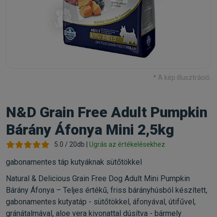
* A kép illusztráció.
N&D Grain Free Adult Pumpkin
Bárány Áfonya Mini 2,5kg
5.0 / 20db |
Ugrás az értékelésekhez
gabonamentes táp kutyáknak sütőtökkel
Natural & Delicious Grain Free Dog Adult Mini Pumpkin
Bárány Áfonya – Teljes értékű, friss bárányhúsból készített,
gabonamentes kutyatáp - sütőtökkel, áfonyával, útifűvel,
gránátalmával, aloe vera kivonattal dúsítva - bármely