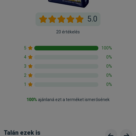
Állatorvosi:
Nem
5.0
20 értékelés
5
100%
4
0%
3
0%
2
0%
1
0%
100%
ajánlaná ezt a terméket ismerősének
Talán ezek is