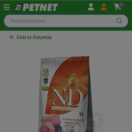
0
Száraz Kutyatáp