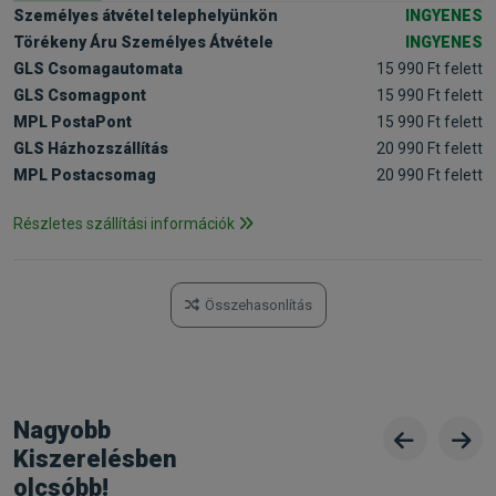
Személyes átvétel telephelyünkön
INGYENES
Törékeny Áru Személyes Átvétele
INGYENES
GLS Csomagautomata
15 990 Ft felett
GLS Csomagpont
15 990 Ft felett
MPL PostaPont
15 990 Ft felett
GLS Házhozszállítás
20 990 Ft felett
MPL Postacsomag
20 990 Ft felett
Részletes szállítási információk
Összehasonlítás
Nagyobb
Kiszerelésben
olcsóbb!