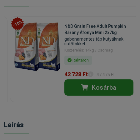
-10%
N&D Grain Free Adult Pumpkin
Bárány Áfonya Mini 2x7kg
gabonamentes táp kutyáknak
sütőtökkel
Kiszerelés: 14kg / Csomag
Raktáron
42 728 Ft
47 475 Ft
Kosárba
Leírás