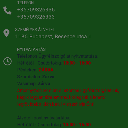
TELEFON:
+36709326336
+36709326333
SZEMÉLYES ÁTVÉTEL:
1186 Budapest, Besence utca 1.
NYITVATARTÁS:
Telefonos Ügyfélszolgálat nyitvatartása:
Hétfőtől - Csütörtökig:
10:00 - 16:00
Pénteken:
ZÁRVA
Szombaton:
Zárva
Vasárnap:
Zárva
Amennyiben nem éri el azonnal ügyfélszolgálatunk,
kérjük legyen türelemmel, kollégánk a lehető
legrövidebb időn belül visszahivja Önt!
Átvételi pont nyitvatartása:
Hétfőtől - Csütörtökig:
10:00 - 16:00