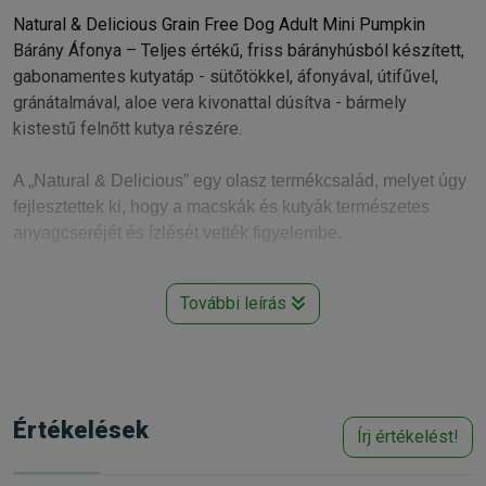
Natural & Delicious Grain Free Dog Adult Mini Pumpkin
Bárány Áfonya – Teljes értékű, friss bárányhúsból készített,
gabonamentes kutyatáp - sütőtökkel, áfonyával, útifűvel,
gránátalmával, aloe vera kivonattal dúsítva - bármely
kistestű felnőtt kutya részére.
A „Natural & Delicious” egy olasz termékcsalád, melyet úgy
fejlesztettek ki, hogy a macskák és kutyák természetes
anyagcseréjét és ízlését vették figyelembe.
Farmina gyártói nyilatkozat:
További leírás
• Előfordulhat, hogy eledeleink külső megjelenése kicsit
eltérő gyártásonként, mivel termékeinkhez kizárólag
természetes alapanyagokat használunk, amik színe olykor
változhat, és ez a tápszemek színében is megmutatkozik.
Ugyanazon állatfajok húsának színe eltérő lehet, sötétebb
Értékelések
Írj értékelést!
vagy világosabb, ez pedig a tápszemcsék színében is
meglátszik.