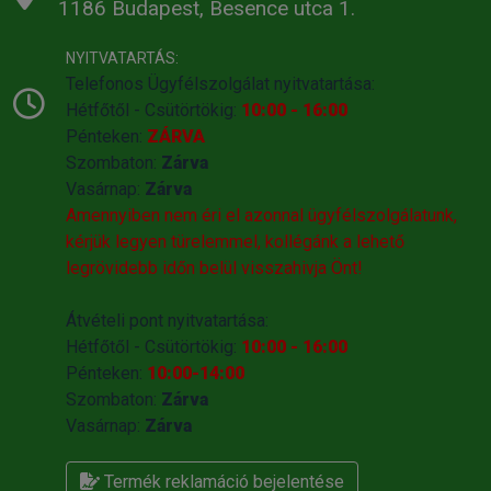
1186 Budapest, Besence utca 1.
NYITVATARTÁS:
Telefonos Ügyfélszolgálat nyitvatartása:
Hétfőtől - Csütörtökig:
10:00 - 16:00
Pénteken:
ZÁRVA
Szombaton:
Zárva
Vasárnap:
Zárva
Amennyiben nem éri el azonnal ügyfélszolgálatunk,
kérjük legyen türelemmel, kollégánk a lehető
legrövidebb időn belül visszahivja Önt!
Átvételi pont nyitvatartása:
Hétfőtől - Csütörtökig:
10:00 - 16:00
Pénteken:
10:00-14:00
Szombaton:
Zárva
Vasárnap:
Zárva
Termék reklamáció bejelentése