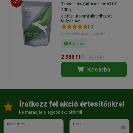
-15%
Trovet Low Calorie Lamb LCT
400g
diétás jutalomfalat elhízott
kutyáknak
(2)
Kiszerelés: 400g / Zacskó
Raktáron
2 988 Ft
3 515 Ft
Kosárba
Íratkozz fel akció értesítőnkre!
Ne maradj le a legjobb akcióinkról!
Keresztnév
E-mail