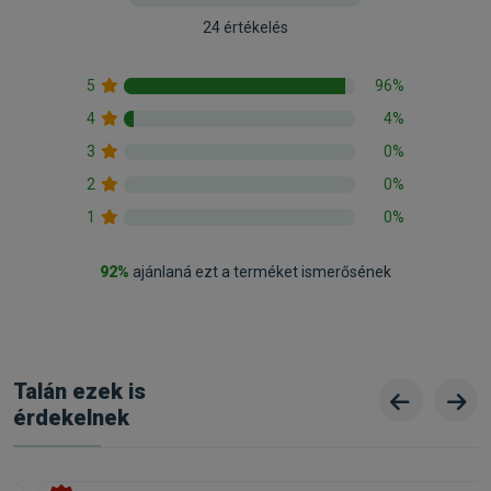
24 értékelés
5
96%
4
4%
3
0%
2
0%
1
0%
92%
ajánlaná ezt a terméket ismerősének
Talán ezek is
érdekelnek