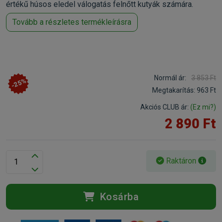
értékű húsos eledel válogatás felnőtt kutyák számára.
Tovább a részletes termékleírásra
Normál ár:
3 853 Ft
-25%
Megtakarítás:
963 Ft
Akciós CLUB ár:
(Ez mi?)
2 890 Ft
Raktáron
Kosárba