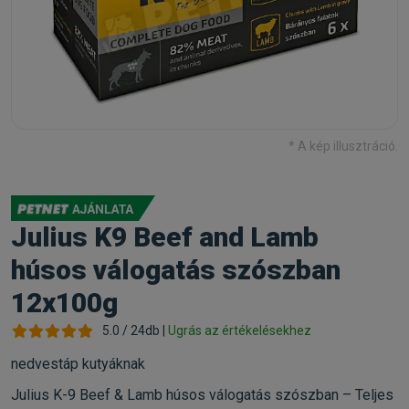
* A kép illusztráció.
Julius K9 Beef and Lamb
húsos válogatás szószban
12x100g
5.0 / 24db |
Ugrás az értékelésekhez
nedvestáp kutyáknak
Julius K-9 Beef & Lamb húsos válogatás szószban – Teljes