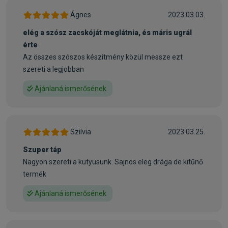
Kiszerelés:
1200g / Karton
Nettó ár:
2 275,59 Ft
Ágnes
2023.03.03.
Státusz:
Raktáron
Törékeny:
Nem
elég a szósz zacskóját meglátnia, és máris ugrál
Állatorvosi:
Nem
érte
Az összes szószos készítmény közül messze ezt
szereti a legjobban
Ajánlaná ismerősének
Szilvia
2023.03.25.
Szuper táp
Nagyon szereti a kutyusunk. Sajnos eleg drága de kitűnő
termék
Ajánlaná ismerősének