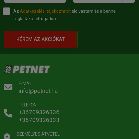
Az
Adatkezelési tájékoztatót
elolvastam és a benne
foglaltakat elfogadom.
KÉREM AZ AKCIÓKAT
E-MAIL:
info@petnet.hu
TELEFON:
+36709326336
+36709326333
SZEMÉLYES ÁTVÉTEL: