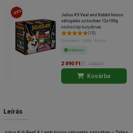
-25%
Julius K9 Veal and Rabbit húsos
válogatás szószban 12x100g
nedvestáp kutyáknak
(10)
Kiszerelés: 1200g / Karton
Raktáron
2 890 Ft
3 853 Ft
Kosárba
Leírás
Julius K-9 Beef & Lamb húsos válogatás szószban – Teljes