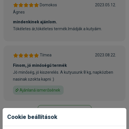
Domokos
2023.05.12.
Ágnes
mindenkinek ajánlom.
Tökéletes ár,tökéletes termék.Imádják a kutyáim.
Tímea
2023.08.22.
Finom, jó minőségű termék
Jó minőség, jó kiszerelés. A kutyusunk 8 kg, napközben
nasinak szokta kapni :)
Ajánlaná ismerősének
További értékelések
Cookie beállítások
Már próbáltad a terméket?