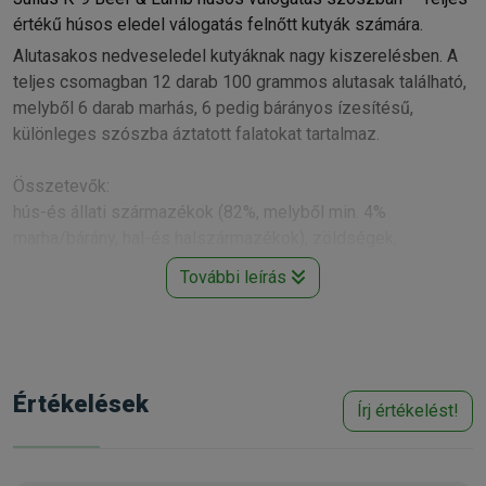
értékű húsos eledel válogatás felnőtt kutyák számára.
Alutasakos nedveseledel kutyáknak nagy kiszerelésben. A
teljes csomagban 12 darab 100 grammos alutasak található,
melyből 6 darab marhás, 6 pedig bárányos ízesítésű,
különleges szószba áztatott falatokat tartalmaz.
Összetevők:
hús-és állati származékok (82%, melyből min. 4%
marha/bárány, hal-és halszármazékok), zöldségek,
zöldségfehérje, ásványi anyagok, cukor
További leírás
Beltartalmi értékek:
Nedveség 82 %, nyersfehérje 9 %, zsírok és olajok 5 %,
nyershamu 3 %, cnyersrost 0,8 %.
Értékelések
Írj értékelést!
Kapható kiszerelések:
Marhahús szószban 6x100g,
Bárányhús szószban 6x100g,
Gyártó:
Julius K9
Egységár:
2 408.33 Ft / kg