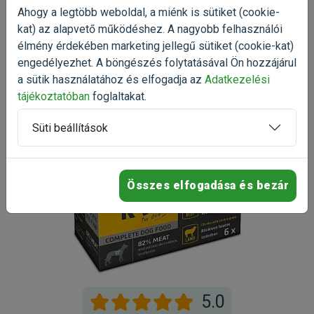
Oszd meg tapasztalatod a többi gazdival!
Ahogy a legtöbb weboldal, a miénk is sütiket (cookie-
kat) az alapvető működéshez. A nagyobb felhasználói
Értékelés írása
élmény érdekében marketing jellegű sütiket (cookie-kat)
engedélyezhet. A böngészés folytatásával Ön hozzájárul
a sütik használatához és elfogadja az
Adatkezelési
tájékoztatóban
foglaltakat.
Süti beállítások
Összes elfogadása és bezár
5.0