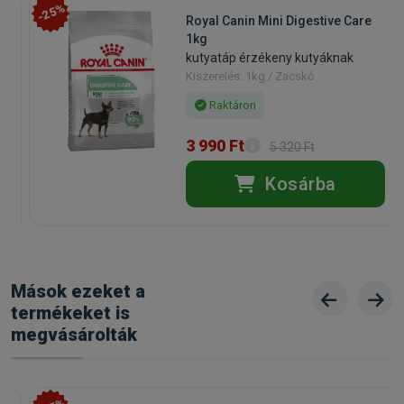
-25%
Royal Canin Mini Digestive Care
1kg
kutyatáp érzékeny kutyáknak
Kiszerelés: 1kg / Zacskó
Raktáron
3 990 Ft
5 320 Ft
Kosárba
Mások ezeket a
termékeket is
megvásárolták