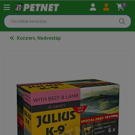
0
Konzerv, Nedvestáp