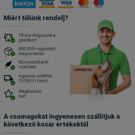
Miért tőlünk rendelj?
18 éve dolgozunk a
gazdikért
800 000+ teljesített
megrendelés
Környezetbarát
működés
Ingyenes szállítás
15 900 Ft felett
Megbízható
bolt
A csomagokat ingyenesen szállítjuk a
következő kosár értékektől