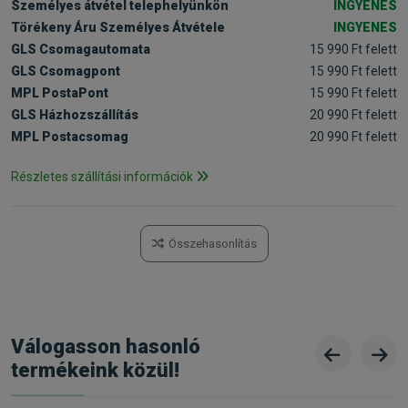
Személyes átvétel telephelyünkön
INGYENES
Törékeny Áru Személyes Átvétele
INGYENES
GLS Csomagautomata
15 990 Ft felett
GLS Csomagpont
15 990 Ft felett
MPL PostaPont
15 990 Ft felett
GLS Házhozszállítás
20 990 Ft felett
MPL Postacsomag
20 990 Ft felett
Részletes szállítási információk
Összehasonlítás
Válogasson hasonló
termékeink közül!