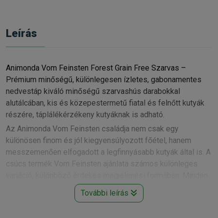
Leírás
Animonda Vom Feinsten Forest Grain Free Szarvas –
Prémium minőségű, különlegesen ízletes, gabonamentes
nedvestáp kiváló minőségű szarvashús darabokkal
alutálcában, kis és közepestermetű fiatal és felnőtt kutyák
részére, táplálékérzékeny kutyáknak is adható.
Az Animonda Vom Feinsten családja nem csak egy
különösen finom és jól kiegyensúlyozott főétel, hanem
messzemenően elfogadott a legfinnyásabb kutyák által is. A
csúcs termék Vom Feinsten ajánlata számos különleges
variáció, különböző érdekes megjelenési formában. Minden
típus a legjobb minőségű húsok felhasználásával készül.
További leírás
A Vom Feinsten Forest ellenállhatatlanul ízletes menü,
válogatott minőségi húsfajtákból, melyet a legválogatósabb