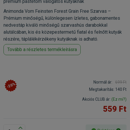
prémium pástétom válogatós kutyáknak
Animonda Vom Feinsten Forest Grain Free Szarvas –
Prémium minőségű, különlegesen ízletes, gabonamentes
nedvestáp kiváló minőségű szarvashús darabokkal
alutálcában, kis és közepestermetű fiatal és felnőtt kutyák
részére, táplálékérzékeny kutyáknak is adható.
Tovább a részletes termékleírásra
Normál ár:
699 Ft
-20%
Megtakarítás:
140 Ft
Akciós CLUB ár:
(Ez mi?)
559 Ft