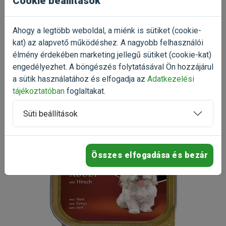
Cookie beállítások
További értékelések
Ahogy a legtöbb weboldal, a miénk is sütiket (cookie-
kat) az alapvető működéshez. A nagyobb felhasználói
Már próbáltad a terméket?
élmény érdekében marketing jellegű sütiket (cookie-kat)
Oszd meg tapasztalatod a többi gazdival!
engedélyezhet. A böngészés folytatásával Ön hozzájárul
a sütik használatához és elfogadja az
Adatkezelési
Értékelés írása
tájékoztatóban
foglaltakat.
Süti beállítások
Összes elfogadása és bezár