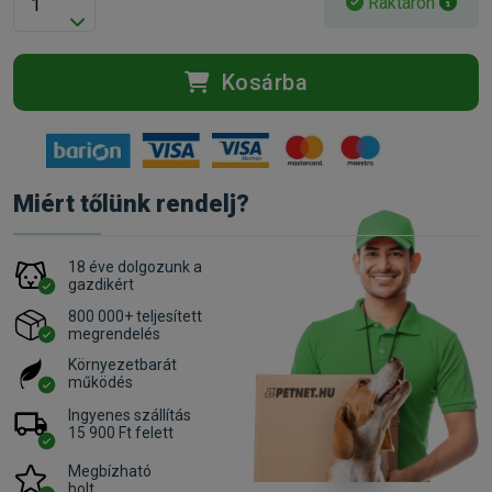
Raktáron
Kosárba
Miért tőlünk rendelj?
18 éve dolgozunk a
gazdikért
800 000+ teljesített
megrendelés
Környezetbarát
működés
Ingyenes szállítás
15 900 Ft felett
Megbízható
bolt