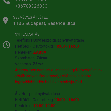
+36709326333
SZEMÉLYES ÁTVÉTEL:
1186 Budapest, Besence utca 1.
NYITVATARTÁS:
Telefonos Ügyfélszolgálat nyitvatartása:
Hétfőtől - Csütörtökig:
10:00 - 16:00
Pénteken:
ZÁRVA
Szombaton:
Zárva
Vasárnap:
Zárva
Amennyiben nem éri el azonnal ügyfélszolgálatunk,
kérjük legyen türelemmel, kollégánk a lehető
legrövidebb időn belül visszahivja Önt!
Átvételi pont nyitvatartása:
Hétfőtől - Csütörtökig:
10:00 - 16:00
Pénteken:
10:00-14:00