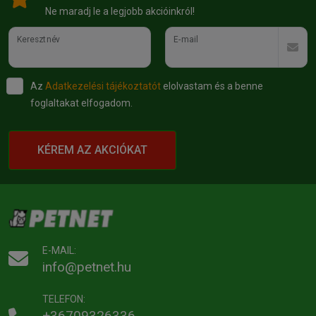
Ne maradj le a legjobb akcióinkról!
Keresztnév
E-mail
Az
Adatkezelési tájékoztatót
elolvastam és a benne
foglaltakat elfogadom.
KÉREM AZ AKCIÓKAT
E-MAIL:
info@petnet.hu
TELEFON:
+36709326336