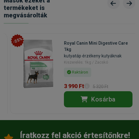
Mások ezeket a
termékeket is
megvásárolták
-25%
Royal Canin Mini Digestive Care
1kg
kutyatáp érzékeny kutyáknak
Kiszerelés: 1kg / Zacskó
Raktáron
3 990 Ft
5 320 Ft
Kosárba
Íratkozz fel akció értesítőnkre!