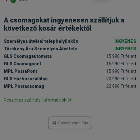
A csomagokat ingyenesen szállítjuk a
következő kosár értékektől
Személyes átvétel telephelyünkön
INGYENES
Törékeny Áru Személyes Átvétele
INGYENES
GLS Csomagautomata
15 990 Ft felett
GLS Csomagpont
15 990 Ft felett
MPL PostaPont
15 990 Ft felett
GLS Házhozszállítás
20 990 Ft felett
MPL Postacsomag
20 990 Ft felett
Részletes szállítási információk
Összehasonlítás