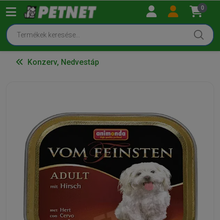
0
Konzerv, Nedvestáp