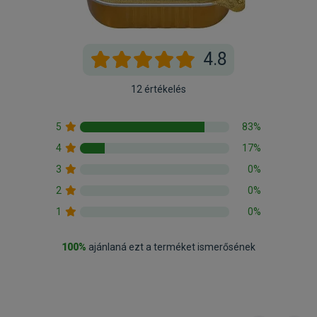
4.8
12 értékelés
5
83%
4
17%
3
0%
2
0%
1
0%
100%
ajánlaná ezt a terméket ismerősének