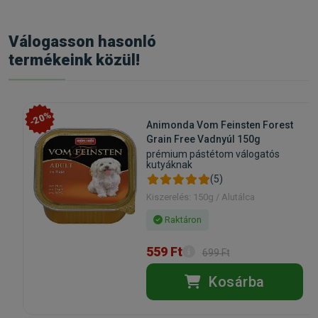
Válogasson hasonló
termékeink közül!
-20%
Animonda Vom Feinsten Forest
Grain Free Vadnyúl 150g
prémium pástétom válogatós
kutyáknak
(5)
Kiszerelés: 150g / Alutálca
Raktáron
559 Ft
699 Ft
Kosárba