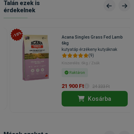
Talán ezek is
érdekelnek
-10%
Acana Singles Grass Fed Lamb
6kg
kutyatáp érzékeny kutyáknak
(9)
Kiszerelés: 6kg / Zsák
Raktáron
21 900 Ft
24 333 Ft
Kosárba