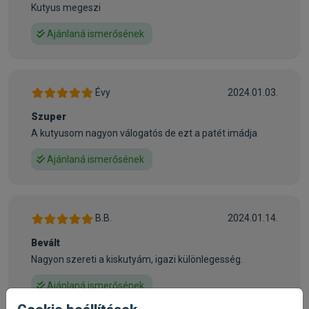
Kutyus megeszi
Ajánlaná ismerősének
Évy
2024.01.03.
Szuper
A kutyusom nagyon válogatós de ezt a patét imádja
Ajánlaná ismerősének
B.B.
2024.01.14.
Bevált
Nagyon szereti a kiskutyám, igazi különlegesség.
Ajánlaná ismerősének