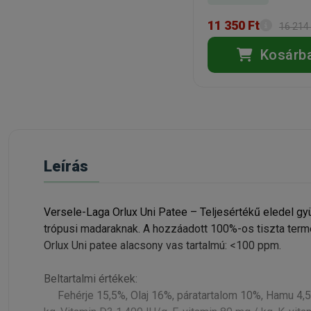
11 350 Ft
16 214 
Kosárb
Leírás
Versele-Laga Orlux Uni Patee – Teljesértékű eledel g
trópusi madaraknak. A hozzáadott 100%-os tiszta te
Orlux Uni patee alacsony vas tartalmú: <100 ppm.
Beltartalmi értékek:
Fehérje 15,5%, Olaj 16%, páratartalom 10%, Hamu 4,5%,