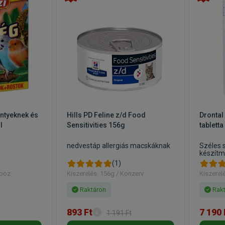
intyeknek és
Hills PD Feline z/d Food
Drontal 
l
Sensitivities 156g
tabletta
nedvestáp allergiás macskáknak
Széles 
készít
(1)
oboz
Kiszerelés: 156g / Konzerv
Kiszerel
Raktáron
Rakt
893 Ft
7 190 
1 191 Ft