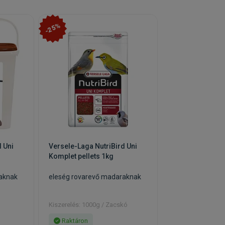
-25%
 Uni
Versele-Laga NutriBird Uni
Komplet pellets 1kg
aknak
eleség rovarevő madaraknak
Kiszerelés: 1000g / Zacskó
Raktáron