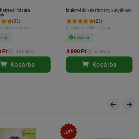
 helyreállítására
Ízületvédő készítmény kutyáknak
ak
(33)
(23)
és: 50 db / Doboz
Kiszerelés: 200ml / Üveg
áron
Raktáron
 Ft
4 890 Ft
16 908 Ft
6 986 Ft
Kosárba
Kosárba
-20%