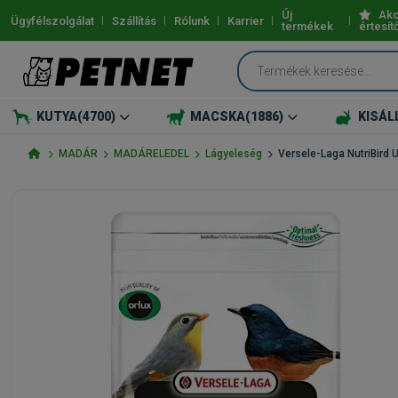
Új
Akc
Ügyfélszolgálat
Szállítás
Rólunk
Karrier
termékek
értesít
KUTYA
(4700)
MACSKA
(1886)
KISÁL
MADÁR
MADÁRELEDEL
Lágyeleség
Versele-Laga NutriBird 