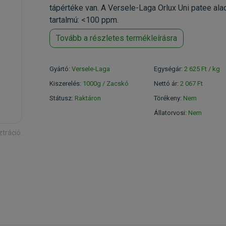
tápértéke van. A Versele-Laga Orlux Uni patee al
tartalmú: <100 ppm.
Tovább a részletes termékleírásra
Gyártó:
Versele-Laga
Egységár:
2 625 Ft / kg
Kiszerelés:
1000g / Zacskó
Nettó ár:
2 067 Ft
Státusz:
Raktáron
Törékeny:
Nem
Állatorvosi:
Nem
ztráció.