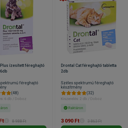
Plus ízesített féreghajtó
Drontal Cat féreghajtó tabletta
 6db
2db
spektrumú féreghajtó
Széles spektrumú féreghajtó
mény
készítmény
(48)
(32)
és: 6 db / Doboz
Kiszerelés: 2 db / Doboz
áron
Raktáron
Ft
3 090 Ft
8 988 Ft
3 863 Ft