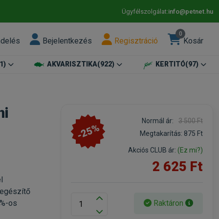
Ügyfélszolgálat:
info@petnet.hu
0
ndelés
Bejelentkezés
Regisztráció
Kosár
1)
AKVARISZTIKA
(922)
KERTITÓ
(97)
ni
Normál ár:
3 500 Ft
-25%
Megtakarítás:
875 Ft
Akciós CLUB ár:
(Ez mi?)
2 625 Ft
l
iegészítő
Raktáron
0%-os