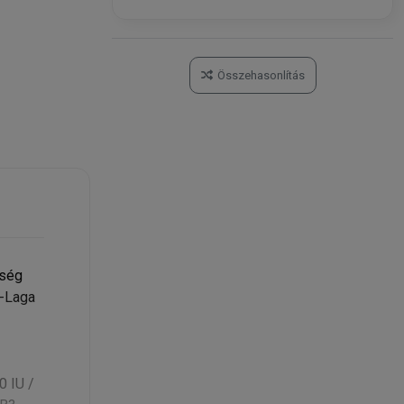
Összehasonlítás
eség
e-Laga
0 IU /