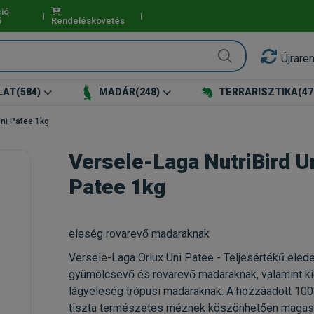
ió
ő
Rendeléskövetés
Újrare
LAT
(584)
MADÁR
(248)
TERRARISZTIKA
(47
Uni Patee 1kg
Versele-Laga NutriBird U
Patee 1kg
eleség rovarevő madaraknak
Versele-Laga Orlux Uni Patee - Teljesértékű elede
gyümölcsevő és rovarevő madaraknak, valamint k
lágyeleség trópusi madaraknak. A hozzáadott 10
tiszta természetes méznek köszönhetően magas