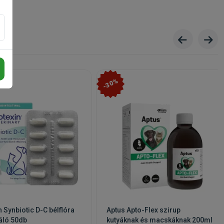
-30%
n Synbiotic D-C bélflóra
Aptus Apto-Flex szirup
záló 50db
kutyáknak és macskáknak 200ml