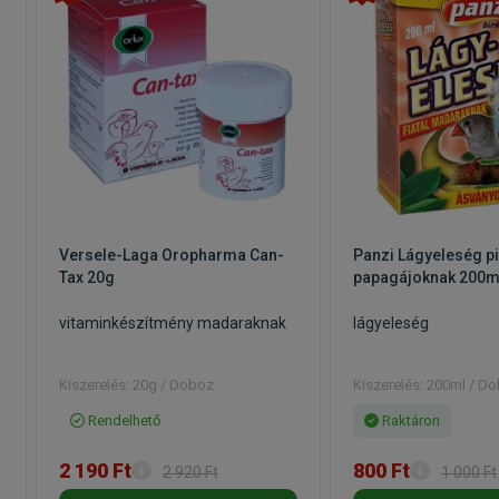
a
Versele-Laga Oropharma Can-
Panzi Lágyeleség p
Tax 20g
papagájoknak 200m
vitaminkészítmény madaraknak
lágyeleség
Kiszerelés: 20g / Doboz
Kiszerelés: 200ml / D
Rendelhető
Raktáron
2 190 Ft
800 Ft
2 920 Ft
1 000 Ft