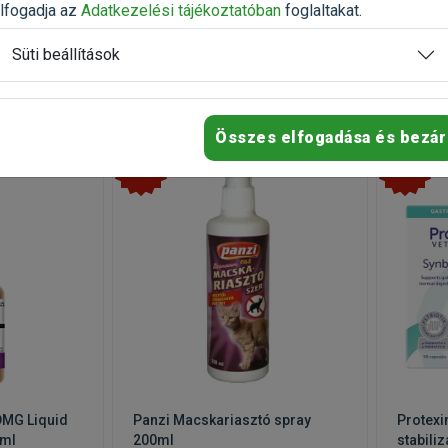
lfogadja az
Adatkezelési tájékoztatóban
foglaltakat.
Süti beállítások
Összes elfogadása és bezár
-25%
-35%
 DMG Liquid
Panzi Macskariasztó spray
Protexi
0ml
200ml
stabili