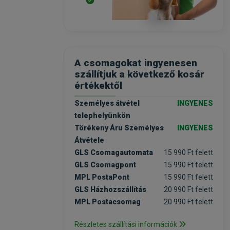
A csomagokat ingyenesen
szállítjuk a következő kosár
értékektől
Személyes átvétel
INGYENES
telephelyünkön
Törékeny Áru Személyes
INGYENES
Átvétele
GLS Csomagautomata
15 990 Ft felett
GLS Csomagpont
15 990 Ft felett
MPL PostaPont
15 990 Ft felett
GLS Házhozszállítás
20 990 Ft felett
MPL Postacsomag
20 990 Ft felett
Részletes szállítási információk