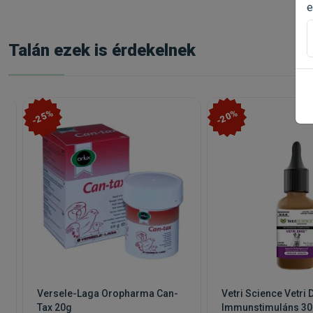
e
Talán ezek is érdekelnek
-25%
-20%
Versele-Laga Oropharma Can-
Vetri Science Vetri
Tax 20g
Immunstimuláns 3