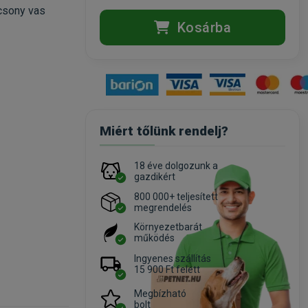
acsony vas
Kosárba
Miért tőlünk rendelj?
18 éve dolgozunk a
gazdikért
800 000+ teljesített
megrendelés
Környezetbarát
működés
Ingyenes szállítás
15 900 Ft felett
Megbízható
bolt