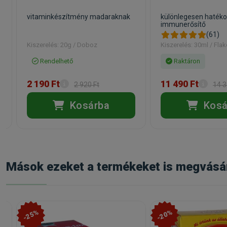
vitaminkészítmény madaraknak
különlegesen haték
immunerősítő
(61)
Kiszerelés: 20g / Doboz
Kiszerelés: 30ml / Fla
Rendelhető
Raktáron
2 190 Ft
11 490 Ft
2 920 Ft
14 3
Kosárba
Kosá
Mások ezeket a termékeket is megvásá
-25%
-20%