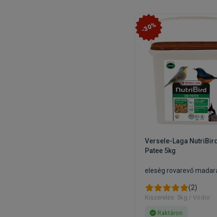
-30%
Versele-Laga NutriBird
Patee 5kg
eleség rovarevő madar
(2)
Kiszerelés: 5kg / Vödör
Raktáron