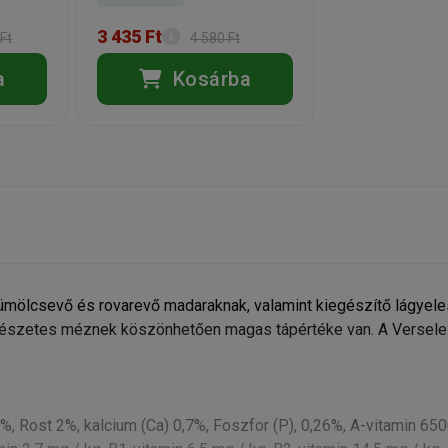
3 435 Ft
Ft
4 580 Ft
a
Kosárba
yümölcsevő és rovarevő madaraknak, valamint kiegészítő lágyel
rmészetes méznek köszönhetően magas tápértéke van. A Versel
 Rost 2%, kalcium (Ca) 0,7%, Foszfor (P), 0,26%, A-vitamin 650