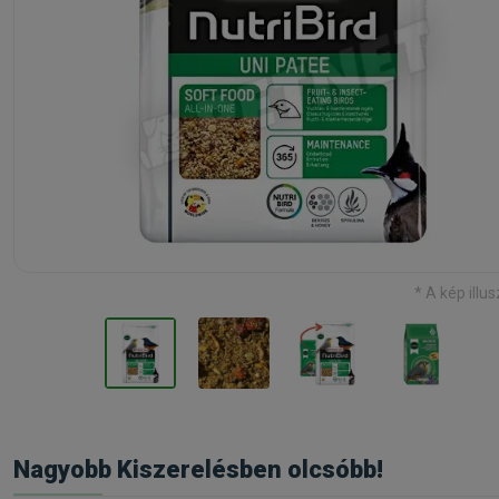
* A kép illus
Nagyobb Kiszerelésben olcsóbb!