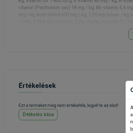
kg, Vitamin D3 1.400 IU/g, E-vitamin 80 mg / kg, K-vita
vitamin (Panthoteen sav) 18 mg / kg, B6-vitamin 5,4 mg
mg / kg, kolin-klorid 630 mg / kg, 1,35 mg folsav / kg, k
0,75%, 0,51% DL-metionin, 0,3% cisztin, triptofán 0,17%
Kapható kiszerelések:
1kg
, 5kg
Értékelések
Ezt a terméket még nem értékelték, legyél te az első!
A
Értékelés írása
a
m
b