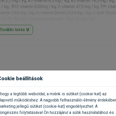
min 2,7 mg / kg, B1-vitamin 6,5 mg / kg, B2-vitamin 14,5 mg / kg,
 / kg, B12-vitamin 0,03mg / kg, C-vitamin 47,5 mg / kg, PP-vita
arotin 3,65 mg / kg, H-vitamin (biotin) 0,24 mg / kg, L-lizin-Treon
, 0,27% Réz (II)-szulfát-pentahidrát - Réz 15 mg / kg
További leírás
Cookie beállítások
hogy a legtöbb weboldal, a miénk is sütiket (cookie-kat) az
lapvető működéshez. A nagyobb felhasználói élmény érdekébe
arketing jellegű sütiket (cookie-kat) engedélyezhet. A
öngészés folytatásával Ön hozzájárul a sütik használatához és