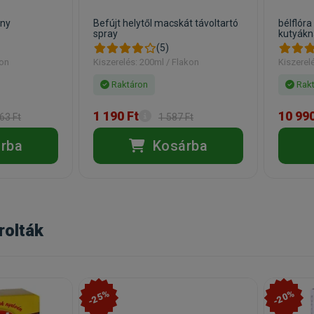
ony
Befújt helytől macskát távoltartó
bélflóra
spray
kutyákn
(5)
kon
Kiszerelés: 200ml / Flakon
Kiszerel
Raktáron
Rakt
1 190 Ft
10 990
63 Ft
1 587 Ft
rba
Kosárba
rolták
-25%
-20%