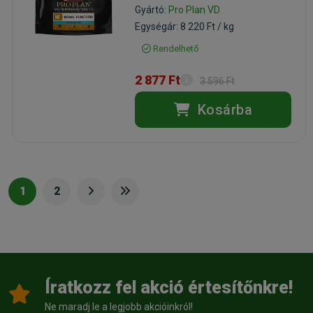
Gyártó:
Pro Plan VD
Egységár: 8 220 Ft / kg
Rendelhető
2 877 Ft
3 596 Ft
Kosárba
1
2
Íratkozz fel akció értesítőnkre!
Ne maradj le a legjobb akcióinkról!