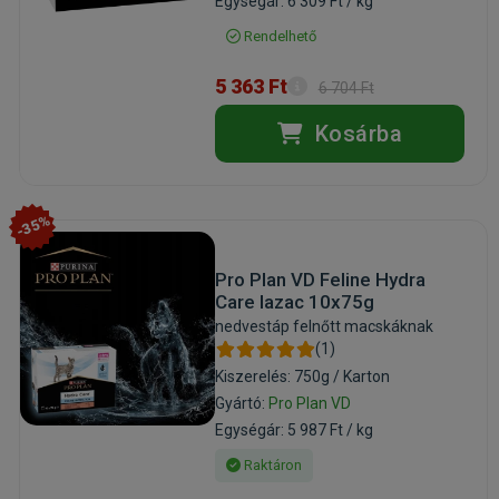
Egységár: 6 309 Ft / kg
Rendelhető
5 363 Ft
6 704 Ft
Kosárba
-35%
Pro Plan VD Feline Hydra
Care lazac 10x75g
nedvestáp felnőtt macskáknak
(1)
Kiszerelés: 750g / Karton
Gyártó:
Pro Plan VD
Egységár: 5 987 Ft / kg
Raktáron