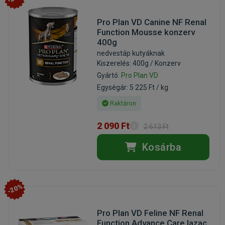
Pro Plan VD Canine NF Renal
Function Mousse konzerv
400g
nedvestáp kutyáknak
Kiszerelés: 400g / Konzerv
Gyártó:
Pro Plan VD
Egységár: 5 225 Ft / kg
Raktáron
2 090 Ft
2 613 Ft
Kosárba
-20%
Pro Plan VD Feline NF Renal
Function Advance Care lazac