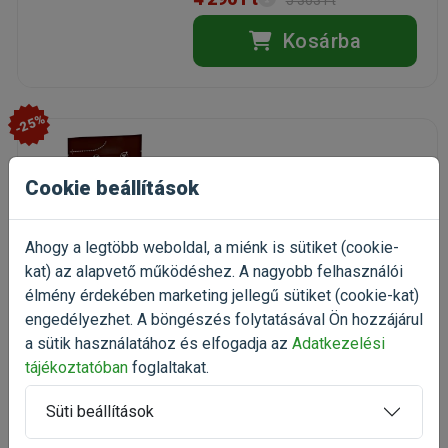
5 363 Ft
Kosárba
-25%
Pro Plan VD Canine OM
Cookie beállítások
Obesity Management 3kg
kutyatáp felnőtt kutyáknak
Kiszerelés: 3kg / Zacskó
Ahogy a legtöbb weboldal, a miénk is sütiket (cookie-
Gyártó:
Pro Plan VD
kat) az alapvető működéshez. A nagyobb felhasználói
Egységár: 5 270 Ft / kg
élmény érdekében marketing jellegű sütiket (cookie-kat)
Rendelhető
engedélyezhet. A böngészés folytatásával Ön hozzájárul
a sütik használatához és elfogadja az
Adatkezelési
15 809 Ft
21 079 Ft
tájékoztatóban
foglaltakat.
Kosárba
Süti beállítások