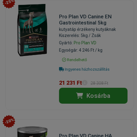
-25%
Pro Plan VD Canine EN
Gastrointestinal 5kg
kutyatáp érzékeny kutyáknak
Kiszerelés: 5kg / Zsák
Gyártó:
Pro Plan VD
Egységár: 4 246 Ft / kg
Rendelhető
Ingyenes házhozszállítás
21 231 Ft
28 308 Ft
Kosárba
-20%
Pro Plan VD Canine HA