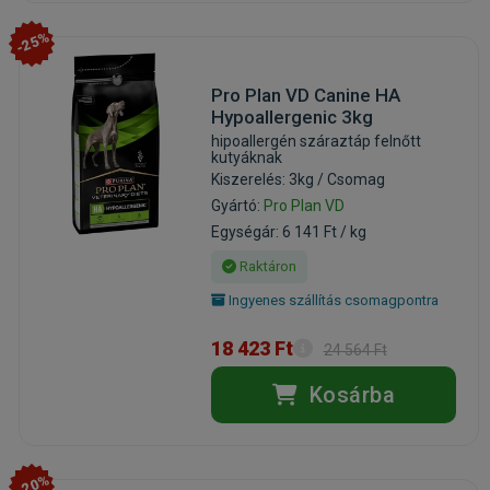
-25%
Pro Plan VD Canine HA
Hypoallergenic 3kg
hipoallergén száraztáp felnőtt
kutyáknak
Kiszerelés: 3kg / Csomag
Gyártó:
Pro Plan VD
Egységár: 6 141 Ft / kg
Raktáron
Ingyenes szállítás csomagpontra
18 423 Ft
24 564 Ft
Kosárba
-20%