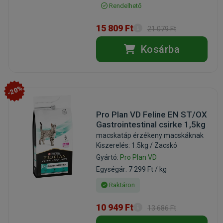
Rendelhető
15 809 Ft
21 079 Ft
Kosárba
-20%
Pro Plan VD Feline EN ST/OX
Gastrointestinal csirke 1,5kg
macskatáp érzékeny macskáknak
Kiszerelés: 1.5kg / Zacskó
Gyártó:
Pro Plan VD
Egységár: 7 299 Ft / kg
Raktáron
10 949 Ft
13 686 Ft