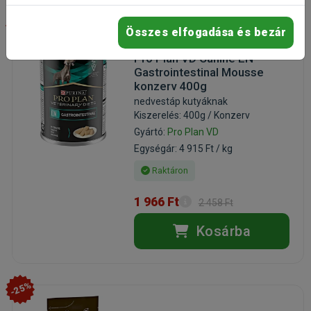
-20%
Összes elfogadása és bezár
Pro Plan VD Canine EN
Gastrointestinal Mousse
konzerv 400g
nedvestáp kutyáknak
Kiszerelés: 400g / Konzerv
Gyártó:
Pro Plan VD
Egységár: 4 915 Ft / kg
Raktáron
1 966 Ft
2 458 Ft
Kosárba
-25%