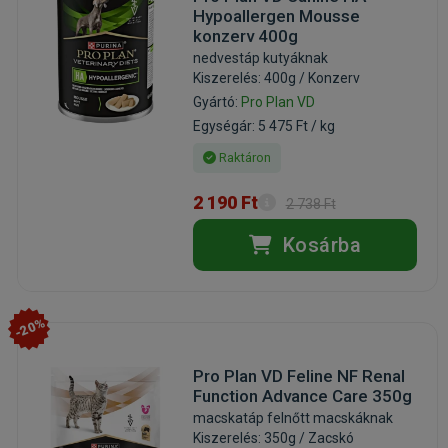
Hypoallergen Mousse
konzerv 400g
nedvestáp kutyáknak
Kiszerelés: 400g / Konzerv
Gyártó:
Pro Plan VD
Egységár: 5 475 Ft / kg
Raktáron
2 190 Ft
2 738 Ft
Kosárba
-20%
Pro Plan VD Feline NF Renal
Function Advance Care 350g
macskatáp felnőtt macskáknak
Kiszerelés: 350g / Zacskó