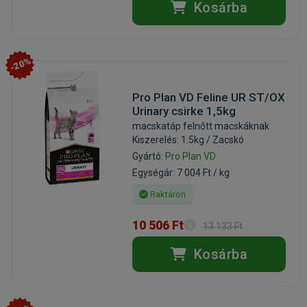
Kosárba
-20%
Pro Plan VD Feline UR ST/OX
Urinary csirke 1,5kg
macskatáp felnőtt macskáknak
Kiszerelés: 1.5kg / Zacskó
Gyártó:
Pro Plan VD
Egységár: 7 004 Ft / kg
Raktáron
10 506 Ft
13 133 Ft
Kosárba