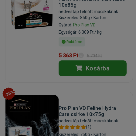
10x85g
nedvestáp felnőtt macskáknak
Kiszerelés: 850g / Karton
Gyártó:
Pro Plan VD
Egységár: 6 309 Ft / kg
Raktáron
5 363 Ft
6 704 Ft
Kosárba
-35%
Pro Plan VD Feline Hydra
Care csirke 10x75g
nedvestáp felnőtt macskáknak
(1)
Kiszerelés: 750g / Karton