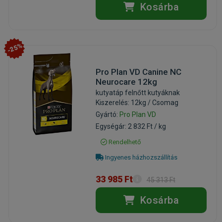
Kosárba
-25%
Pro Plan VD Canine NC
Neurocare 12kg
kutyatáp felnőtt kutyáknak
Kiszerelés: 12kg / Csomag
Gyártó:
Pro Plan VD
Egységár: 2 832 Ft / kg
Rendelhető
Ingyenes házhozszállítás
33 985 Ft
45 313 Ft
Kosárba