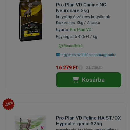
Pro Plan VD Canine NC
Neurocare 3kg
kutyatáp érzékeny kutyáknak
Kiszerelés: 3kg / Zacskó
Gyártó:
Pro Plan VD
Egységár: 5 426 Ft / kg
Rendelhető
Ingyenes szállítás csomagpontra
16 279 Ft
21 705 Ft
Kosárba
-20%
Pro Plan VD Feline HA ST/OX
Hypoallergenic 325g