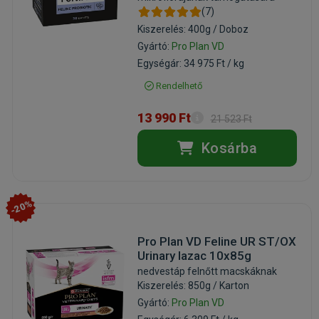
(7)
Kiszerelés: 400g / Doboz
Gyártó:
Pro Plan VD
Egységár: 34 975 Ft / kg
Rendelhető
13 990 Ft
21 523 Ft
Kosárba
-20%
Pro Plan VD Feline UR ST/OX
Urinary lazac 10x85g
nedvestáp felnőtt macskáknak
Kiszerelés: 850g / Karton
Gyártó:
Pro Plan VD