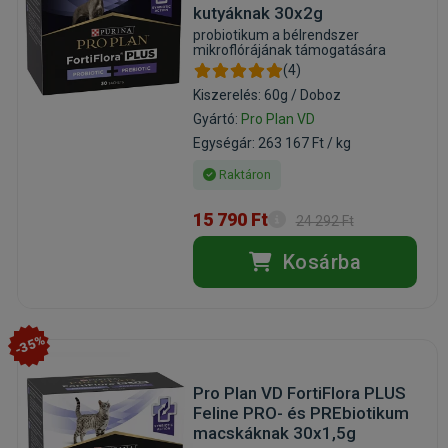
kutyáknak 30x2g
probiotikum a bélrendszer
mikroflórájának támogatására
(4)
Kiszerelés: 60g / Doboz
Gyártó:
Pro Plan VD
Egységár: 263 167 Ft / kg
Raktáron
15 790 Ft
24 292 Ft
Kosárba
-35%
Pro Plan VD FortiFlora PLUS
Feline PRO- és PREbiotikum
macskáknak 30x1,5g