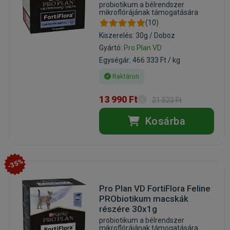
probiotikum a bélrendszer
mikroflórájának támogatására
(10)
Kiszerelés: 30g / Doboz
Gyártó:
Pro Plan VD
Egységár: 466 333 Ft / kg
Raktáron
13 990 Ft
21 523 Ft
Kosárba
-35%
Pro Plan VD FortiFlora Feline
PRObiotikum macskák
részére 30x1g
probiotikum a bélrendszer
mikroflórájának támogatására