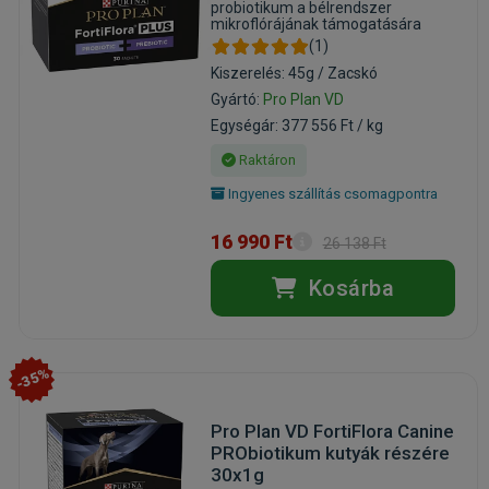
probiotikum a bélrendszer
mikroflórájának támogatására
(1)
Kiszerelés: 45g / Zacskó
Gyártó:
Pro Plan VD
Egységár: 377 556 Ft / kg
Raktáron
Ingyenes szállítás csomagpontra
16 990 Ft
26 138 Ft
Kosárba
-35%
Pro Plan VD FortiFlora Canine
PRObiotikum kutyák részére
30x1g