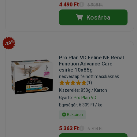
4 490 Ft
6 908 Ft
Kosárba
-20%
Pro Plan VD Feline NF Renal
Function Advance Care
csirke 10x85g
nedvestáp felnőtt macskáknak
(1)
Kiszerelés: 850g / Karton
Gyártó:
Pro Plan VD
Egységár: 6 309 Ft / kg
Raktáron
5 363 Ft
6 704 Ft