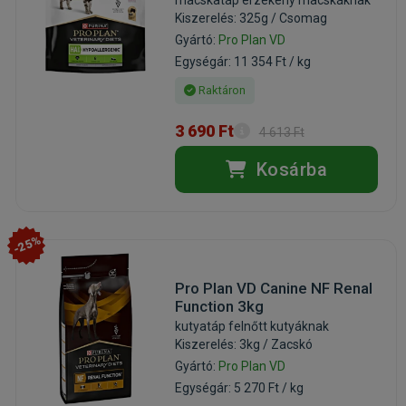
macskatáp érzékeny macskáknak
Kiszerelés: 325g / Csomag
Gyártó:
Pro Plan VD
Egységár: 11 354 Ft / kg
Raktáron
3 690 Ft
4 613 Ft
Kosárba
-25%
Pro Plan VD Canine NF Renal
Function 3kg
kutyatáp felnőtt kutyáknak
Kiszerelés: 3kg / Zacskó
Gyártó:
Pro Plan VD
Egységár: 5 270 Ft / kg