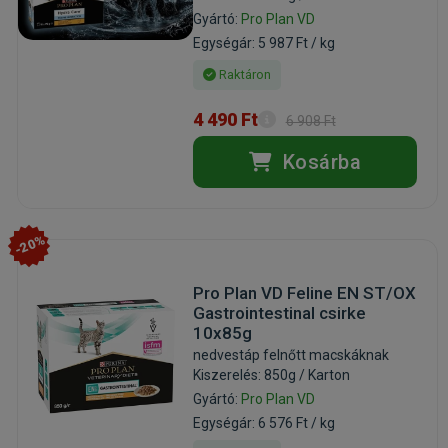
Gyártó:
Pro Plan VD
Egységár: 5 987 Ft / kg
Raktáron
4 490 Ft
6 908 Ft
Kosárba
-20%
Pro Plan VD Feline EN ST/OX
Gastrointestinal csirke
10x85g
nedvestáp felnőtt macskáknak
Kiszerelés: 850g / Karton
Gyártó:
Pro Plan VD
Egységár: 6 576 Ft / kg