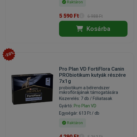
Raktáron
5 590 Ft
6 988 Ft
Kosárba
-20%
Pro Plan VD FortiFlora Canin
PRObiotikum kutyák részére
7x1g
probiotikum a bélrendszer
mikroflórájának támogatására
Kiszerelés: 7 db / Fóliatasak
Gyártó:
Pro Plan VD
Egységár: 613 Ft / db
Raktáron
4 290 Ft