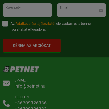
Keresztnév
E-mail
Az
Adatkezelési tájékoztatót
elolvastam és a benne
foglaltakat elfogadom.
KÉREM AZ AKCIÓKAT
E-MAIL:
info@petnet.hu
TELEFON:
+36709326336
+36709326333