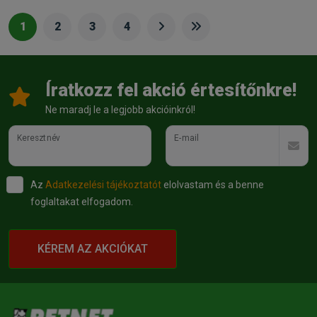
1
2
3
4
Íratkozz fel akció értesítőnkre!
Ne maradj le a legjobb akcióinkról!
Keresztnév
E-mail
Az
Adatkezelési tájékoztatót
elolvastam és a benne
foglaltakat elfogadom.
KÉREM AZ AKCIÓKAT