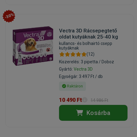
-30%
Vectra 3D Rácsepegtető
oldat kutyáknak 25-40 kg
kullancs- és bolhairtó csepp
kutyáknak
(12)
Kiszerelés: 3 pipetta / Doboz
Gyártó:
Vectra 3D
Egységár: 3 497 Ft / db
Raktáron
10 490 Ft
14 986 Ft
Kosárba