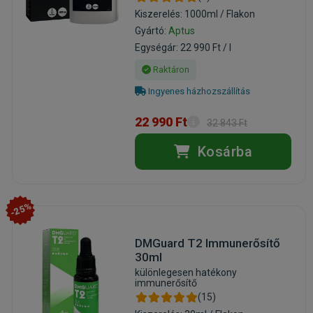
Kiszerelés: 1000ml / Flakon
Gyártó:
Aptus
Egységár: 22 990 Ft / l
Raktáron
Ingyenes házhozszállítás
22 990 Ft
32 843 Ft
Kosárba
-25%
DMGuard T2 Immunerősítő
30ml
különlegesen hatékony
immunerősítő
(15)