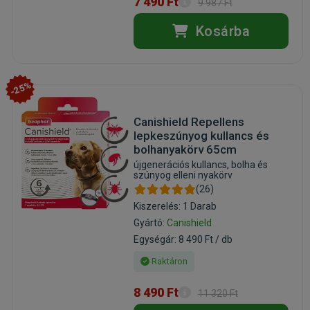
7 490 Ft
9 987 Ft
Kosárba
-25%
Canishield Repellens
lepkeszúnyog kullancs és
bolhanyakörv 65cm
újgenerációs kullancs, bolha és
szúnyog elleni nyakörv
(26)
Kiszerelés: 1 Darab
Gyártó:
Canishield
Egységár: 8 490 Ft / db
Raktáron
8 490 Ft
11 320 Ft