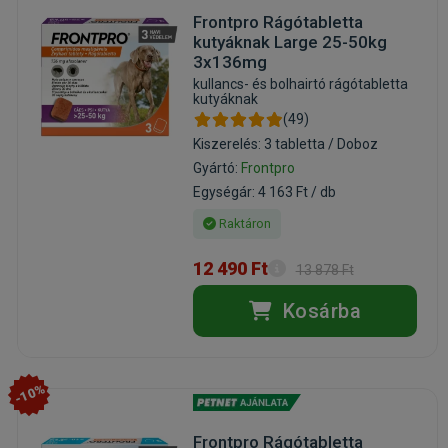
Frontpro Rágótabletta
kutyáknak Large 25-50kg
3x136mg
kullancs- és bolhairtó rágótabletta
kutyáknak
(49)
Kiszerelés: 3 tabletta / Doboz
Gyártó:
Frontpro
Egységár: 4 163 Ft / db
Raktáron
12 490 Ft
13 878 Ft
Kosárba
-10%
Frontpro Rágótabletta