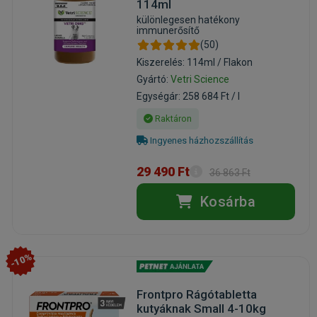
114ml
különlegesen hatékony
immunerősítő
(50)
Kiszerelés: 114ml / Flakon
Gyártó:
Vetri Science
Egységár: 258 684 Ft / l
Raktáron
Ingyenes házhozszállítás
29 490 Ft
36 863 Ft
Kosárba
-10%
Frontpro Rágótabletta
kutyáknak Small 4-10kg