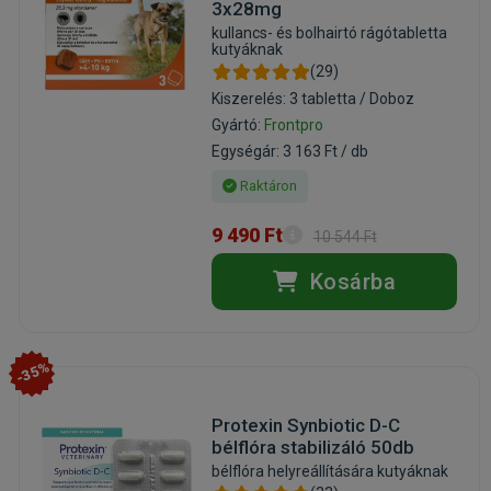
3x28mg
kullancs- és bolhairtó rágótabletta
kutyáknak
(29)
Kiszerelés: 3 tabletta / Doboz
Gyártó:
Frontpro
Egységár: 3 163 Ft / db
Raktáron
9 490 Ft
10 544 Ft
Kosárba
-35%
Protexin Synbiotic D-C
bélflóra stabilizáló 50db
bélflóra helyreállítására kutyáknak