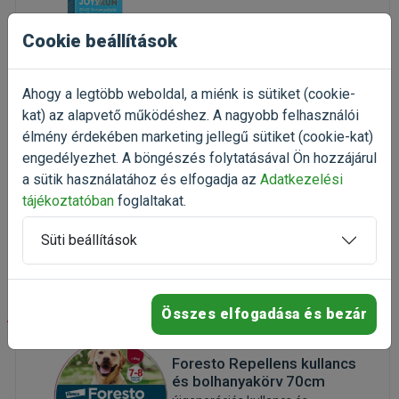
VitaMed Joy2Run ízület- és
porcerősítő oldat 300ml
Cookie beállítások
Ízületvédő készítmény kutyáknak
(21)
Ahogy a legtöbb weboldal, a miénk is sütiket (cookie-
Kiszerelés: 300ml / Flakon
kat) az alapvető működéshez. A nagyobb felhasználói
Gyártó:
VitaMed
élmény érdekében marketing jellegű sütiket (cookie-kat)
Egységár: 19 633 Ft / l
engedélyezhet. A böngészés folytatásával Ön hozzájárul
Raktáron
a sütik használatához és elfogadja az
Adatkezelési
tájékoztatóban
foglaltakat.
5 890 Ft
7 853 Ft
Süti beállítások
Kosárba
Összes elfogadása és bezár
-25%
Foresto Repellens kullancs
és bolhanyakörv 70cm