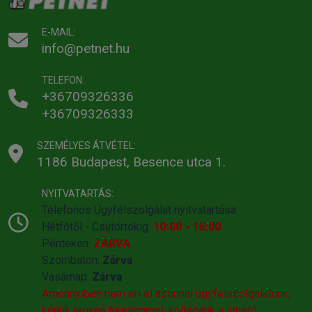
E-MAIL:
info@petnet.hu
TELEFON:
+36709326336
+36709326333
SZEMÉLYES ÁTVÉTEL:
1186 Budapest, Besence utca 1.
NYITVATARTÁS:
Telefonos Ügyfélszolgálat nyitvatartása:
Hétfőtől - Csütörtökig:
10:00 - 16:00
Pénteken:
ZÁRVA
Szombaton:
Zárva
Vasárnap:
Zárva
Amennyiben nem éri el azonnal ügyfélszolgálatunk,
kérjük legyen türelemmel, kollégánk a lehető