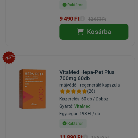
Raktáron
9 490 Ft
12 653 Ft
Kosárba
-25%
VitaMed Hepa-Pet Plus
700mg 60db
májvédő– regeneráló kapszula
(26)
Kiszerelés: 60 db / Doboz
Gyártó:
VitaMed
Egységár: 198 Ft / db
Raktáron
11 890 Ft
15 853 Ft