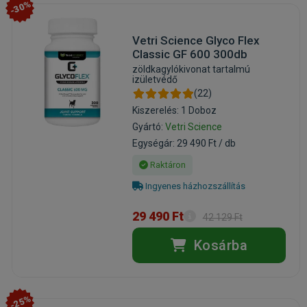
-30%
Vetri Science Glyco Flex
Classic GF 600 300db
zöldkagylókivonat tartalmú
izületvédő
(22)
Kiszerelés: 1 Doboz
Gyártó:
Vetri Science
Egységár: 29 490 Ft / db
Raktáron
Ingyenes házhozszállítás
29 490 Ft
42 129 Ft
Kosárba
-25%