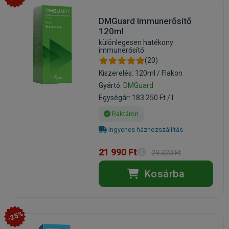
DMGuard Immunerősítő
120ml
különlegesen hatékony
immunerősítő
(20)
Kiszerelés: 120ml / Flakon
Gyártó:
DMGuard
Egységár: 183 250 Ft / l
Raktáron
Ingyenes házhozszállítás
21 990 Ft
29 320 Ft
Kosárba
-25%