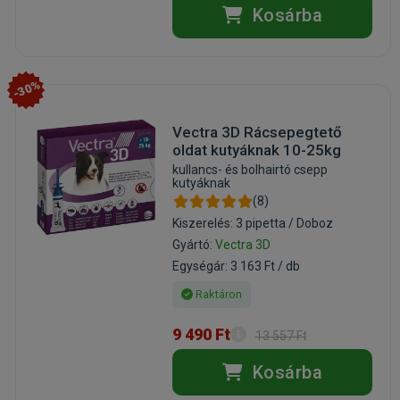
Kosárba
-30%
Vectra 3D Rácsepegtető
oldat kutyáknak 10-25kg
kullancs- és bolhairtó csepp
kutyáknak
(8)
Kiszerelés: 3 pipetta / Doboz
Gyártó:
Vectra 3D
Egységár: 3 163 Ft / db
Raktáron
9 490 Ft
13 557 Ft
Kosárba