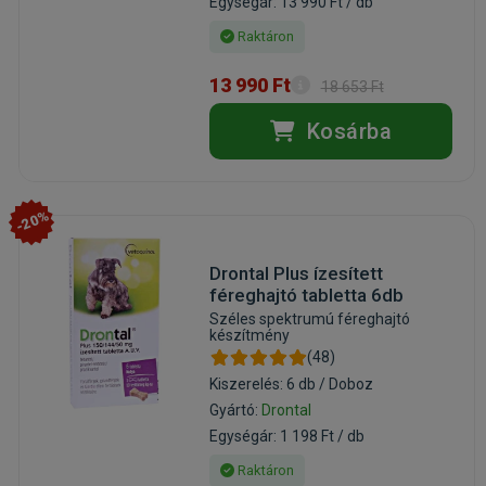
Egységár: 13 990 Ft / db
Raktáron
13 990 Ft
18 653 Ft
Kosárba
-20%
Drontal Plus ízesített
féreghajtó tabletta 6db
Széles spektrumú féreghajtó
készítmény
(48)
Kiszerelés: 6 db / Doboz
Gyártó:
Drontal
Egységár: 1 198 Ft / db
Raktáron