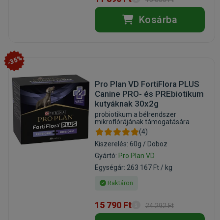
Kosárba
-35%
Pro Plan VD FortiFlora PLUS
Canine PRO- és PREbiotikum
kutyáknak 30x2g
probiotikum a bélrendszer
mikroflórájának támogatására
(4)
Kiszerelés: 60g / Doboz
Gyártó:
Pro Plan VD
Egységár: 263 167 Ft / kg
Raktáron
15 790 Ft
24 292 Ft