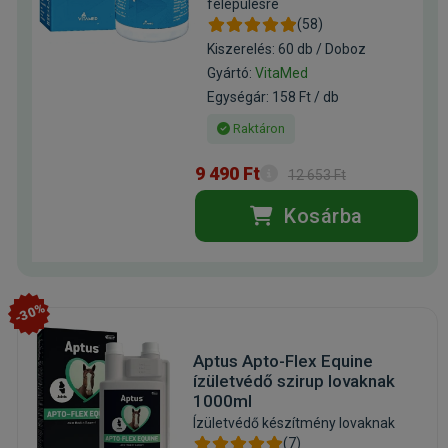
felépülésre
(58)
Kiszerelés: 60 db / Doboz
Gyártó:
VitaMed
Egységár: 158 Ft / db
Raktáron
9 490 Ft
12 653 Ft
Kosárba
-30%
Aptus Apto-Flex Equine
ízületvédő szirup lovaknak
1000ml
Ízületvédő készítmény lovaknak
(7)