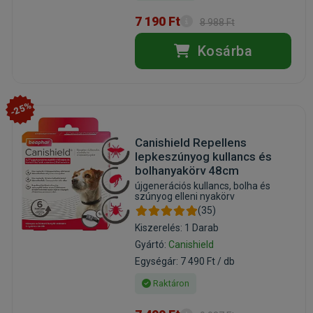
7 190 Ft
8 988 Ft
Kosárba
-25%
Canishield Repellens
lepkeszúnyog kullancs és
bolhanyakörv 48cm
újgenerációs kullancs, bolha és
szúnyog elleni nyakörv
(35)
Kiszerelés: 1 Darab
Gyártó:
Canishield
Egységár: 7 490 Ft / db
Raktáron