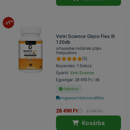
-25%
Vetri Science Glyco Flex III
120db
ortopédiai műtétek utáni
felépülésre
(5)
Kiszerelés: 1 Doboz
Gyártó:
Vetri Science
Egységár: 28 490 Ft / db
Raktáron
Ingyenes házhozszállítás
28 490 Ft
37 987 Ft
Kosárba