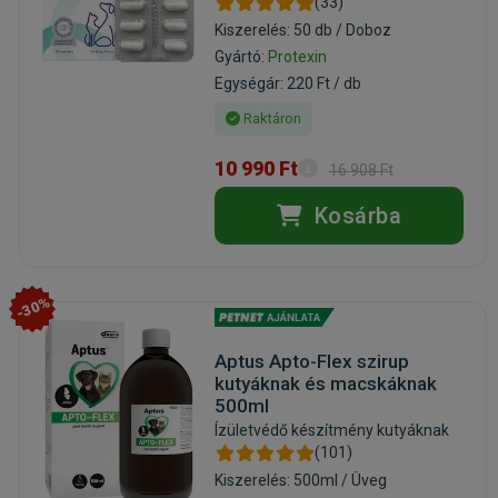
(33)
Kiszerelés: 50 db / Doboz
Gyártó:
Protexin
Egységár: 220 Ft / db
Raktáron
10 990 Ft
16 908 Ft
Kosárba
-30%
Aptus Apto-Flex szirup
kutyáknak és macskáknak
500ml
Ízületvédő készítmény kutyáknak
(101)
Kiszerelés: 500ml / Üveg