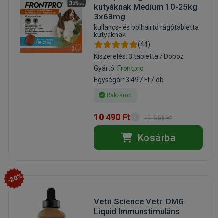
kutyáknak Medium 10-25kg
3x68mg
kullancs- és bolhairtó rágótabletta
kutyáknak
(44)
Kiszerelés: 3 tabletta / Doboz
Gyártó:
Frontpro
Egységár: 3 497 Ft / db
Raktáron
10 490 Ft
11 656 Ft
Kosárba
-20%
Vetri Science Vetri DMG
Liquid Immunstimuláns