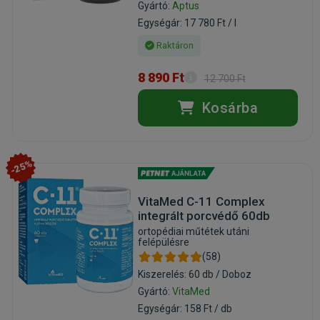
Gyártó:
Aptus
Egységár: 17 780 Ft / l
Raktáron
8 890 Ft
12 700 Ft
Kosárba
-25%
VitaMed C-11 Complex
integrált porcvédő 60db
ortopédiai műtétek utáni
felépülésre
(58)
Kiszerelés: 60 db / Doboz
Gyártó:
VitaMed
Egységár: 158 Ft / db