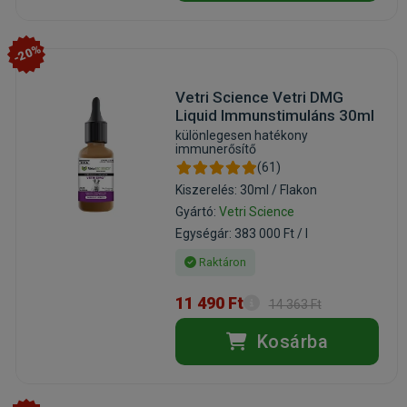
-20%
Vetri Science Vetri DMG
Liquid Immunstimuláns 30ml
különlegesen hatékony
immunerősítő
(61)
Kiszerelés: 30ml / Flakon
Gyártó:
Vetri Science
Egységár: 383 000 Ft / l
Raktáron
11 490 Ft
14 363 Ft
Kosárba