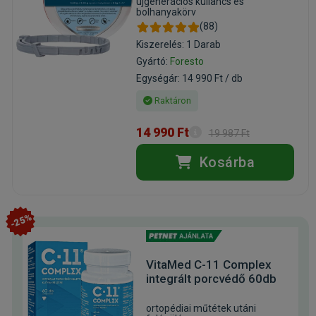
újgenerációs kullancs és
bolhanyakörv
(88)
Kiszerelés: 1 Darab
Gyártó:
Foresto
Egységár: 14 990 Ft / db
Raktáron
14 990 Ft
19 987 Ft
Kosárba
-25%
VitaMed C-11 Complex
integrált porcvédő 60db
ortopédiai műtétek utáni