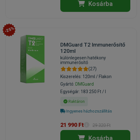
Kosárba
-25%
DMGuard T2 Immunerősítő
120ml
különlegesen hatékony
immunerősítő
(27)
Kiszerelés: 120ml / Flakon
Gyártó:
DMGuard
Egységár: 183 250 Ft / l
Raktáron
Ingyenes házhozszállítás
21 990 Ft
29 320 Ft
Kosárba