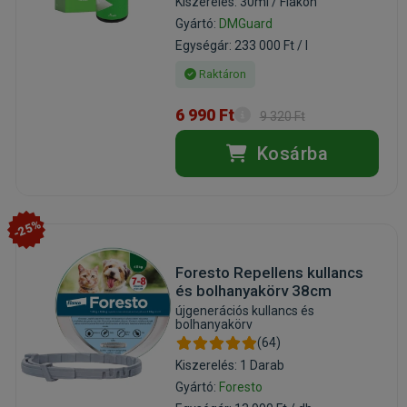
Kiszerelés: 30ml / Flakon
Gyártó:
DMGuard
Egységár: 233 000 Ft / l
Raktáron
6 990 Ft
9 320 Ft
Kosárba
-25%
Foresto Repellens kullancs
és bolhanyakörv 38cm
újgenerációs kullancs és
bolhanyakörv
(64)
Kiszerelés: 1 Darab
Gyártó:
Foresto