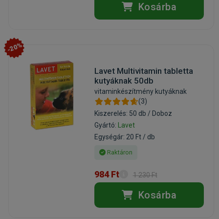
Kosárba
-20%
Lavet Multivitamin tabletta
kutyáknak 50db
vitaminkészítmény kutyáknak
(3)
Kiszerelés: 50 db / Doboz
Gyártó:
Lavet
Egységár: 20 Ft / db
Raktáron
984 Ft
1 230 Ft
Kosárba