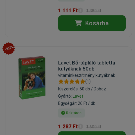
1 111 Ft
1 389 Ft
Kosárba
-20%
Lavet Bőrtápláló tabletta
kutyáknak 50db
vitaminkészítmény kutyáknak
(1)
Kiszerelés: 50 db / Doboz
Gyártó:
Lavet
Egységár: 26 Ft / db
Raktáron
1 287 Ft
1 609 Ft