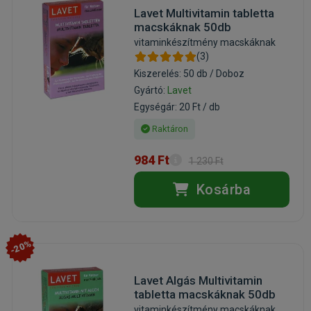
Lavet Multivitamin tabletta
macskáknak 50db
vitaminkészítmény macskáknak
(3)
Kiszerelés: 50 db / Doboz
Gyártó:
Lavet
Egységár: 20 Ft / db
Raktáron
984 Ft
1 230 Ft
Kosárba
-20%
Lavet Algás Multivitamin
tabletta macskáknak 50db
vitaminkészítmény macskáknak