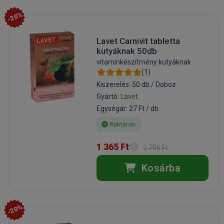
-20%
Lavet Carnivit tabletta
kutyáknak 50db
vitaminkészítmény kutyáknak
(1)
Kiszerelés: 50 db / Doboz
Gyártó:
Lavet
Egységár: 27 Ft / db
Raktáron
1 365 Ft
1 706 Ft
Kosárba
-20%