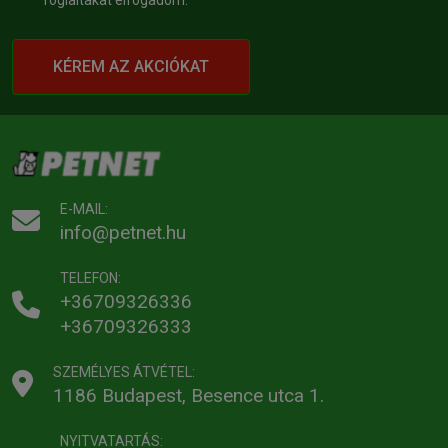
foglaltakat elfogadom.
KÉREM AZ AKCIÓKAT
E-MAIL:
info@petnet.hu
TELEFON:
+36709326336
+36709326333
SZEMÉLYES ÁTVÉTEL:
1186 Budapest, Besence utca 1.
NYITVATARTÁS: