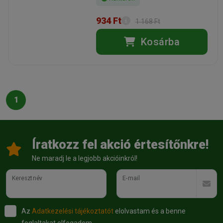
934 Ft
1 168 Ft
Kosárba
1
Íratkozz fel akció értesítőnkre!
Ne maradj le a legjobb akcióinkról!
Keresztnév
E-mail
Az
Adatkezelési tájékoztatót
elolvastam és a benne