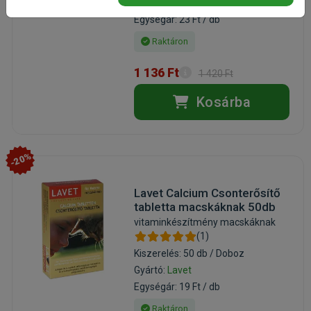
Gyártó:
Lavet
Egységár: 23 Ft / db
Raktáron
1 136 Ft
1 420 Ft
Kosárba
-20%
Lavet Calcium Csonterősítő
tabletta macskáknak 50db
vitaminkészítmény macskáknak
(1)
Kiszerelés: 50 db / Doboz
Gyártó:
Lavet
Egységár: 19 Ft / db
Raktáron