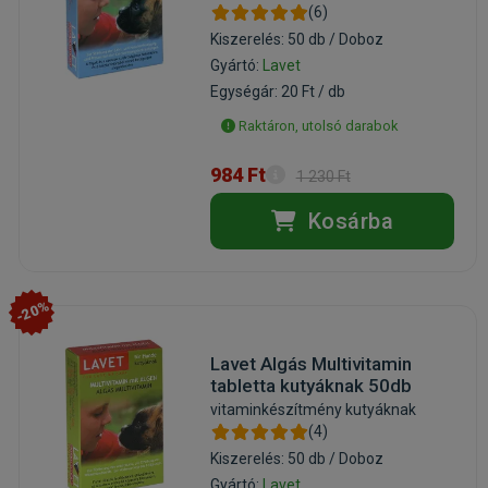
(6)
Kiszerelés: 50 db / Doboz
Gyártó:
Lavet
Egységár: 20 Ft / db
Raktáron, utolsó darabok
984 Ft
1 230 Ft
Kosárba
-20%
Lavet Algás Multivitamin
tabletta kutyáknak 50db
vitaminkészítmény kutyáknak
(4)
Kiszerelés: 50 db / Doboz
Gyártó:
Lavet