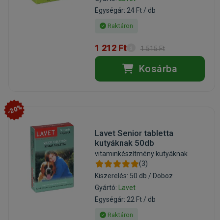
Egységár: 24 Ft / db
Raktáron
1 212 Ft
1 515 Ft
Kosárba
-20%
Lavet Senior tabletta
kutyáknak 50db
vitaminkészítmény kutyáknak
(3)
Kiszerelés: 50 db / Doboz
Gyártó:
Lavet
Egységár: 22 Ft / db
Raktáron