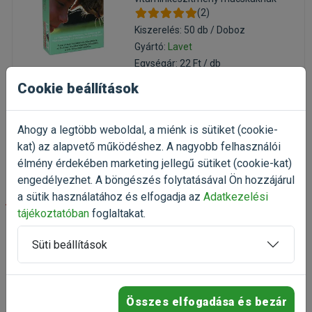
(2)
Kiszerelés: 50 db / Doboz
Gyártó:
Lavet
Egységár: 22 Ft / db
Cookie beállítások
Raktáron
1 084 Ft
1 355 Ft
Ahogy a legtöbb weboldal, a miénk is sütiket (cookie-
Kosárba
kat) az alapvető működéshez. A nagyobb felhasználói
élmény érdekében marketing jellegű sütiket (cookie-kat)
engedélyezhet. A böngészés folytatásával Ön hozzájárul
a sütik használatához és elfogadja az
Adatkezelési
-20%
tájékoztatóban
foglaltakat.
Lavet Bőrtápláló tabletta
Süti beállítások
macskáknak 50db
vitaminkészítmény macskáknak
(3)
Kiszerelés: 50 db / Doboz
Összes elfogadása és bezár