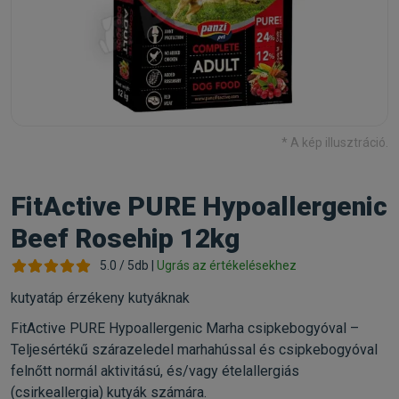
* A kép illusztráció.
FitActive PURE Hypoallergenic
Beef Rosehip 12kg
5.0 / 5db |
Ugrás az értékelésekhez
kutyatáp érzékeny kutyáknak
FitActive PURE Hypoallergenic Marha csipkebogyóval –
Teljesértékű szárazeledel marhahússal és csipkebogyóval
felnőtt normál aktivitású, és/vagy ételallergiás
(csirkeallergia) kutyák számára.