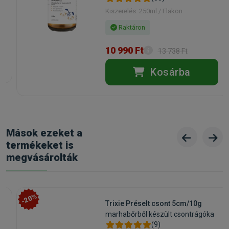
Kiszerelés: 250ml / Flakon
Raktáron
10 990 Ft
13 738 Ft
Kosárba
Mások ezeket a
termékeket is
megvásárolták
-20%
Trixie Préselt csont 5cm/10g
marhabőrből készült csontrágóka
(9)