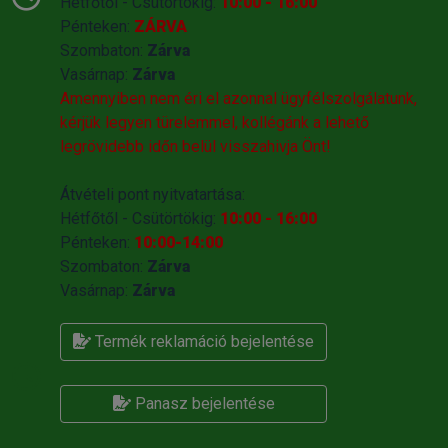
Hétfőtől - Csütörtökig:
10:00 - 16:00
Pénteken:
ZÁRVA
Szombaton:
Zárva
Vasárnap:
Zárva
Amennyiben nem éri el azonnal ügyfélszolgálatunk,
kérjük legyen türelemmel, kollégánk a lehető
legrövidebb időn belül visszahivja Önt!
Átvételi pont nyitvatartása:
Hétfőtől - Csütörtökig:
10:00 - 16:00
Pénteken:
10:00-14:00
Szombaton:
Zárva
Vasárnap:
Zárva
Termék reklamáció bejelentése
Panasz bejelentése