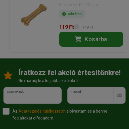
Kiszerelés: 10g / Darab
Raktáron
119 Ft
149 Ft
Kosárba
Íratkozz fel akció értesítőnkre!
Ne maradj le a legjobb akcióinkról!
Keresztnév
E-mail
Az
Adatkezelési tájékoztatót
elolvastam és a benne
foglaltakat elfogadom.