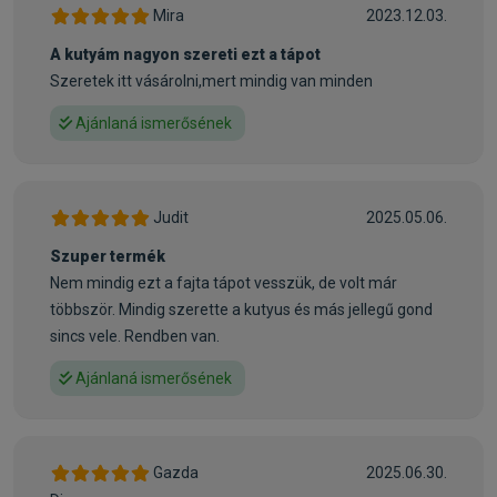
- Ízületvédelem
Mira
2023.12.03.
A kutyám nagyon szereti ezt a tápot
Összetétel:
Szeretek itt vásárolni,mert mindig van minden
Hús és állati származékok: húsliszt (Marha húsliszt
min.32%), cirok, kukorica, rizs, állati zsír, burgonya, digest,
Ajánlaná ismerősének
cukorrépa pép, élelmi rost, szárított csipkebogyó (1%),
sárgarépa, szárított rozmaring (0,5%), szárított tök, lazacolaj
(0,01%), kondroitin-glükozamin (600mg/kg)
Judit
2025.05.06.
Analitikai összetétel:
Szuper termék
Nyers fehérje: 24,00%, nyersolajok- és zsírok: 12,00%, nyers
Nem mindig ezt a fajta tápot vesszük, de volt már
hamu: 12,00%, nyersrost: 2,00%, nedvességtartalom: max.
többször. Mindig szerette a kutyus és más jellegű gond
10,00%.
sincs vele. Rendben van.
Ajánlaná ismerősének
Tápértékkel rendelkező vitaminok és ásványi anyagok:
Ca Kalcium-D-pantotenát (3a841): 0,58%, szelén Se-nátrium-
szelenit (3b801): 0,31 mg/kg, A-vitamin retinil-acetát
(a3672): 6177,6 NE/kg , E-vitamin alfa tokoferol-acetát
Gazda
2025.06.30.
(a3700): 36,7 mg/kg