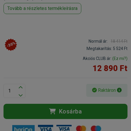
Tovább a részletes termékleírásra
Normál ár:
18 414 Ft
-30%
Megtakarítás:
5 524 Ft
Akciós CLUB ár:
(Ez mi?)
12 890 Ft
Raktáron
Kosárba