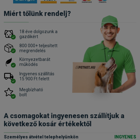
Miért tőlünk rendelj?
18 éve dolgozunk a
gazdikért
800 000+ teljesített
megrendelés
Környezetbarát
működés
Ingyenes szállítás
15 900 Ft felett
Megbízható
bolt
A csomagokat ingyenesen szállítjuk a
következő kosár értékektől
Személyes átvétel telephelyünkön
INGYENES