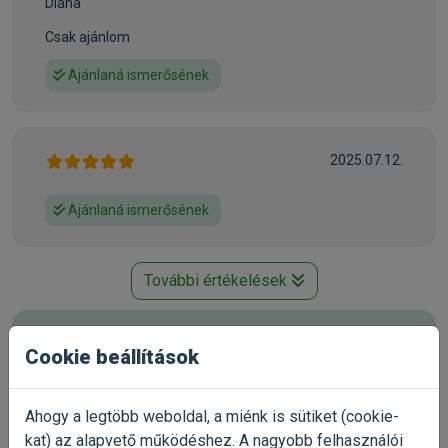
Diana
Csak ajánlom
Kapható kiszerelések: 3kg,
12kg
Ajánlaná ismerősének
Gyártó:
FitActive
Egységár:
1 074.17 Ft / kg
Kiszerelés:
12kg / Zsák
Nettó ár:
10 149,61 Ft
2025.07.12.
Státusz:
Raktáron
Törékeny:
Nem
Állatorvosi:
Nem
Ajánlaná ismerősének
További értékelések
Már próbáltad a terméket?
Cookie beállítások
Oszd meg tapasztalatod a többi gazdival!
Értékelés írása
Ahogy a legtöbb weboldal, a miénk is sütiket (cookie-
kat) az alapvető működéshez. A nagyobb felhasználói