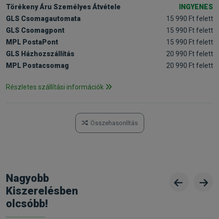
Törékeny Áru Személyes Átvétele
INGYENES
GLS Csomagautomata
15 990 Ft felett
GLS Csomagpont
15 990 Ft felett
MPL PostaPont
15 990 Ft felett
GLS Házhozszállítás
20 990 Ft felett
MPL Postacsomag
20 990 Ft felett
Részletes szállítási információk
Összehasonlítás
Nagyobb
Kiszerelésben
olcsóbb!