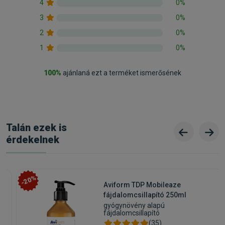
4
0%
3
0%
2
0%
1
0%
100%
ajánlaná ezt a terméket ismerősének
Talán ezek is
érdekelnek
-20%
Aviform TDP Mobileaze
fájdalomcsillapító 250ml
gyógynövény alapú
fájdalomcsillapító
(35)