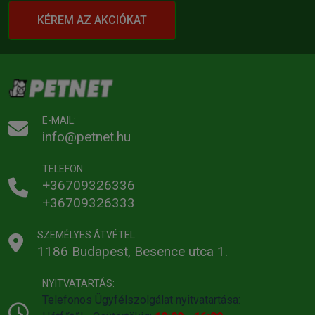
KÉREM AZ AKCIÓKAT
E-MAIL:
info@petnet.hu
TELEFON:
+36709326336
+36709326333
SZEMÉLYES ÁTVÉTEL:
1186 Budapest, Besence utca 1.
NYITVATARTÁS:
Telefonos Ügyfélszolgálat nyitvatartása: