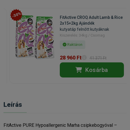
-30%
FitActive CROQ Adult Lamb & Rice
2x15+2kg Ajándék
kutyatáp felnőtt kutyáknak
Kiszerelés: 34kg / Csomag
Raktáron
28 960 Ft
41 371 Ft
Kosárba
Leírás
FitActive PURE Hypoallergenic Marha csipkebogyóval –