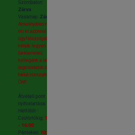
mg/kg, E-vitamin
Szombaton:
77.000 mg/kg, K-3
Zárva
vitamin 2.200
Vasárnap:
Zárva
mg/kg, B-1 vitamin
Amennyiben nem
4.400 mg/kg, B-2
éri el azonnal
vitamin 6.600
ügyfélszolgálatunk,
mg/kg, B-5 vitamin
kérjük legyen
11.000 mg/kg, B-6
türelemmel,
vitamin 5.500
kollégánk a lehető
mg/kg, B-12 vitamin
legrövidebb időn
0.030 mg/kg, Biotin
belül visszahivja
0.280 mg/kg, Niacin
Önt!
(B3) 27.500 mg/kg,
Folsav 1,060 mg/kg,
Átvételi pont
2556.352 mg/kg
nyitvatartása:
Kapható
Hétfőtől -
kiszerelések: 4kg,
Csütörtökig:
10:00
15kg
- 16:00
Pénteken:
10:00-