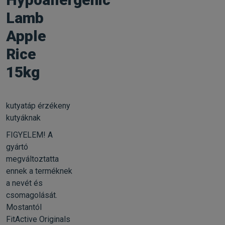
Lamb
Apple
Rice
15kg
kutyatáp érzékeny
kutyáknak
FIGYELEM! A
gyártó
megváltoztatta
ennek a terméknek
a nevét és
csomagolását.
Mostantól
FitActive Originals