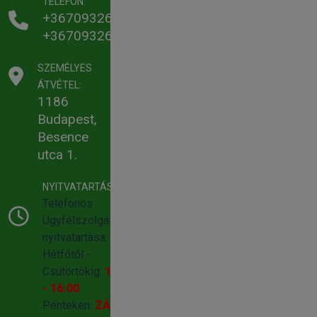
TELEFON:
Treonin0,88%,
+36709326336
Triptofán 0,33%,
+36709326333
Arginin 1,57%,
Isoleucin 0,79%,
SZEMÉLYES
Leucin 2%, Valin 1%,
ÁTVÉTEL:
Kalcium 1,98%,
1186
Foszfor 1,08%,
Budapest,
Nátrium 0,75%, Cink
Besence
93.500mg/kg, Réz
utca 1.
16.500 mg/kg, Vas
330.000 mg/kg,
NYITVATARTÁS:
Magnézium 33.000
Telefonos
mg/kg, Jód 1.100
Ügyfélszolgálat
mg/kg, Szelén 0.100
nyitvatartása:
mg/kg, Kobalt 1.100
Hétfőtől -
mg/kg, A-vitamin 13
Csütörtökig:
10:00
750 NE/kg, D-3
- 16:00
vitamin 1325.500
Pénteken:
ZÁRVA