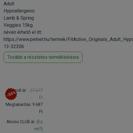
Adult
Hypoallergenic
Lamb & Spring
Veggies 15kg
néven érhető el itt:
https://www.petnet.hu/termek/FitActive_Originals_Adult_H
13-32306
Tovább a részletes termékleírásra
Normál ár:
27 677
-35%
Ft
Megtakarítás:
9 687
Ft
Akciós CLUB ár:
(Ez
mi?)