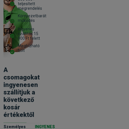
teljesített
megrendelés
Környezetbarát
működés
Ingyenes
szállítás 15
900 Ft felett
Megbízható
bolt
A
csomagokat
ingyenesen
szállítjuk a
következő
kosár
értékektől
Személyes
INGYENES