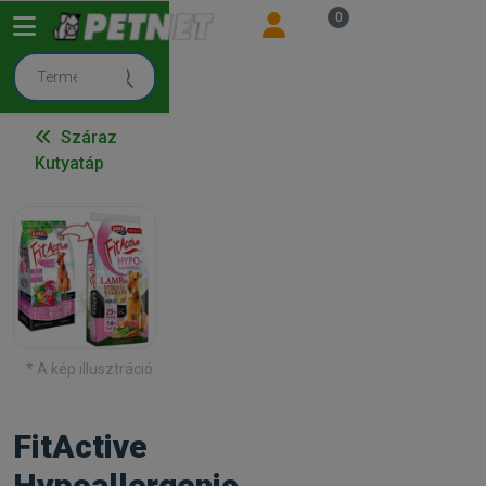
0
Száraz
Kutyatáp
* A kép illusztráció.
FitActive
Hypoallergenic