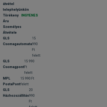
átvétel
telephelyünkön
Törékeny
INGYENES
Áru
Személyes
Átvétele
GLS
15
Csomagautomata
990
Ft
felett
GLS
15 990
Csomagpont
Ft
felett
MPL
15 990 Ft
PostaPont
felett
GLS
20
Házhozszállítás
990
Ft
felett