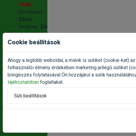
14:00
Gyártó:
Szombaton:
FitActive
Zárva
Kiszerelés:
Vasárnap:
Zárva
15kg / Zsák
Státusz:
Cookie beállítások
Termék reklamáció bejelentése
Raktáron
Egységár:
1 199.33 Ft /
Ahogy a legtöbb weboldal, a miénk is sütiket (cookie-kat) 
kg
Panasz bejelentése
felhasználói élmény érdekében marketing jellegű sütiket (c
Nettó ár:
14 165,35 Ft
böngészés folytatásával Ön hozzájárul a sütik használatáho
HASZNOS
Törékeny:
Nem
tájékoztatóban
foglaltakat.
LINKEK
Állatorvosi:
Nem
Süti beállítások
Ügyfélszolgálat
Szállítás
Rólunk
Akció értesítő