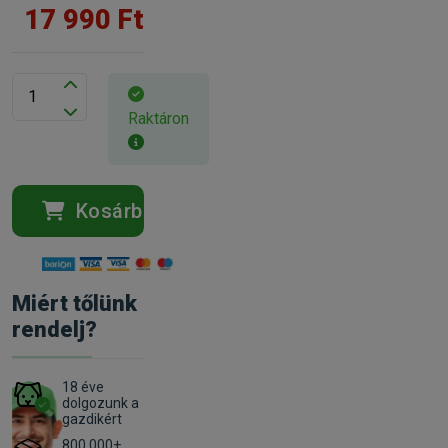
17 990 Ft
Raktáron
Kosárba
Miért tőlünk
rendelj?
18 éve
dolgozunk a
gazdikért
800 000+