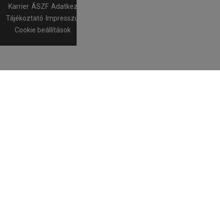
Karrier
ÁSZF
Adatkezelési
Tájékoztató
Impresszum
Cookie beállítások