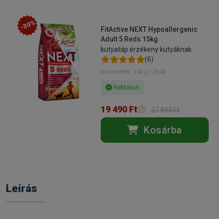
-30%
FitActive NEXT Hypoallergenic
Adult 5 Reds 15kg
kutyatáp érzékeny kutyáknak
(6)
Kiszerelés: 15kg / Zsák
Raktáron
19 490 Ft
27 843 Ft
Kosárba
Leírás