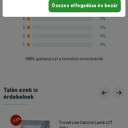
Összes elfogadása és bezár
5
100%
4
0%
3
0%
2
0%
1
0%
100%
ajánlaná ezt a terméket ismerősének
Talán ezek is
érdekelnek
-15%
Trovet Low Calorie Lamb LCT