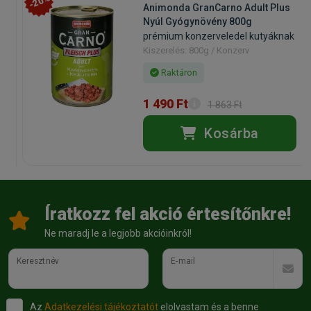
-20%
Animonda GranCarno Adult Plus
Nyúl Gyógynövény 800g
prémium konzerveledel kutyáknak
Kiszerelés: 800g / Konzerv
Raktáron
1 490 Ft
1 863 Ft
Kosárba
Íratkozz fel akció értesítőnkre!
Ne maradj le a legjobb akcióinkról!
Keresztnév
E-mail
Az
Adatkezelési tájékoztatót
elolvastam és a benne