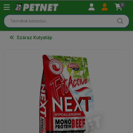
0
Száraz Kutyatáp