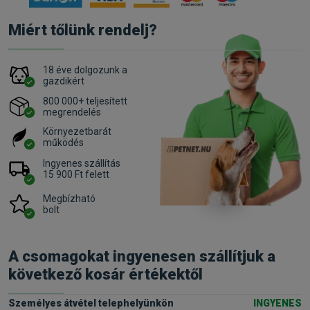
Miért tőlünk rendelj?
18 éve dolgozunk a
gazdikért
800 000+ teljesített
megrendelés
Környezetbarát
működés
Ingyenes szállítás
15 900 Ft felett
Megbízható
bolt
A csomagokat ingyenesen szállítjuk a
következő kosár értékektől
Személyes átvétel telephelyünkön
INGYENES