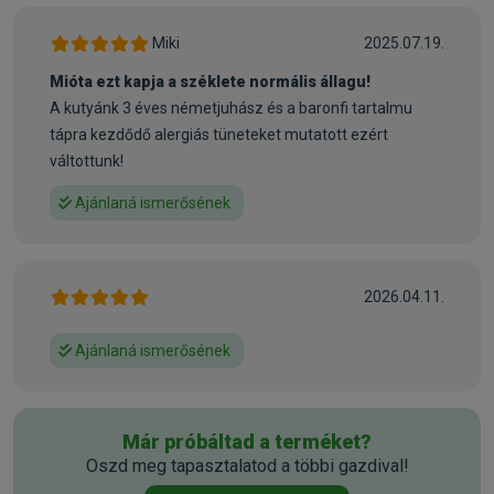
Összetétel:
Hús- és állati összetevők (marhahúsliszt min. 26%), cirok,
Miki
2025.07.19.
rizs, zsírok és olajok (marhazsír, lazacolaj), szárított
Mióta ezt kapja a széklete normális állagu!
cukorrépa, növényi fehérje, szárított burgonya, szárított
A kutyánk 3 éves németjuhász és a baronfi tartalmu
sárgarépa (min.4%), szárított borsó (min.4%), élelmi rost,
tápra kezdődő alergiás tüneteket mutatott ezért
vörösáfonya, inaktivált sörélesztő, ízületvédő (600mg/kg),
váltottunk!
yucca schidigera kivonat, F.O.S.
Ajánlaná ismerősének
Analitikai összetétel:
Nyersfehérje: 25.00%, Zsírok és olajok: 14.00%, Nyershamu:
10.00%, Nyersrost: 2.50%, Nedvességtartalom: Max.10.00%
2026.04.11.
Tápértékkel rendelkező vitaminok és ásványi anyagok:
Ajánlaná ismerősének
Lizin 1,2%, methionin 0,4%, treonin 0,8%, triptofán 0,25%,
arginin 1,3%, isoleucin 0,8%, leucin 2%, valin 1%, Ca: 1,7%, P:
0,7%, Na:0,6%Zn: 93 mg/kg, Cu: 16 mg/kg, Fe: 330 mg/kg,
Már próbáltad a terméket?
Mn: 1 mg/kg, Se: 0,1 mg/kg, vitamin A: 13 750 NE/kg, vitamin
Oszd meg tapasztalatod a többi gazdival!
D-3: 1325 mg/kg, vitamin E: 77 mg/kg, vitamin B-1: 4mg/kg,