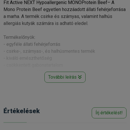
Fit Active NEXT Hypoallergenic MONOProtein Beef– A
Mono Protein Beef egyetlen hozzáadott állati fehérjeforrása
a marha. A termék csirke és szárnyas, valamint halhús
allergiás kutyák számára is adható eledel.
Termékelőnyök:
- egyféle állati fehérjeforrás
- csirke-, szárnyas-, és halhúsmentes termék
- kiváló emészthetőség
- csökkentett gabonatartalom
- ízületvédelem (600mg/kg)
További leírás
- M.O.S. és F.O.S. prebiotikumok (elősegíthetik a hasznos
bélbaktériumok növekedését és aktivitását, valamint
támogatják az immunrendszer működését és a széklet
minőségét.)
- Cirokkal ami gluténmentes gabonaféle,
Értékelések
Írj értékelést!
gyulladáscsökkentő hatása közismert,.
- hozzáadott vörösáfonyával