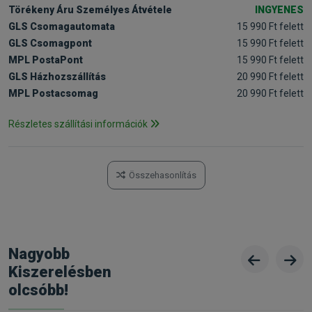
Törékeny Áru Személyes Átvétele
INGYENES
GLS Csomagautomata
15 990 Ft felett
GLS Csomagpont
15 990 Ft felett
MPL PostaPont
15 990 Ft felett
GLS Házhozszállítás
20 990 Ft felett
MPL Postacsomag
20 990 Ft felett
Részletes szállítási információk
Összehasonlítás
Nagyobb
Kiszerelésben
olcsóbb!