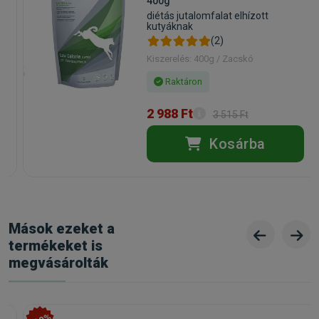
400g
diétás jutalomfalat elhízott
kutyáknak
(2)
Kiszerelés: 400g / Zacskó
Raktáron
2 988 Ft
3 515 Ft
Kosárba
Mások ezeket a
termékeket is
megvásárolták