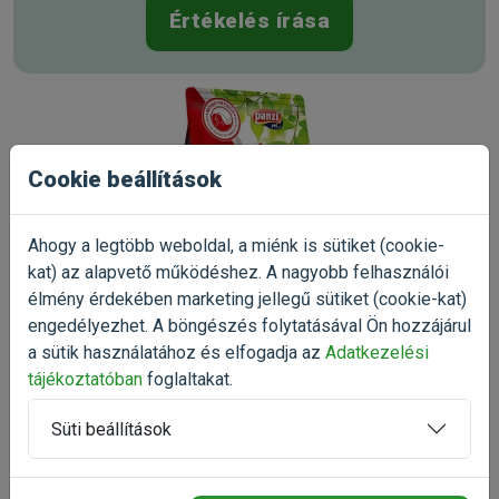
itamin B-2: 6 mg/kg, vitamin B-5 (Panthoténsav): 11 mg/kg,
Értékelés írása
vitamin B-6: 5 mg/kg, vitamin B-12:0,03 mg/kg, Biotin: 0,28
g/kg, Niacin (B3): 27 mg/kg, Folsav 1 mg/kg, Kolinklorid
2206 mg/kg
Kapható kiszerelések:
15kg
Cookie beállítások
Ahogy a legtöbb weboldal, a miénk is sütiket (cookie-
kat) az alapvető működéshez. A nagyobb felhasználói
élmény érdekében marketing jellegű sütiket (cookie-kat)
engedélyezhet. A böngészés folytatásával Ön hozzájárul
Gyártó:
FitActive
Egységár:
1 099.33 Ft / kg
a sütik használatához és elfogadja az
Adatkezelési
Kiszerelés:
15kg / Zsák
Nettó ár:
12 984,25 Ft
tájékoztatóban
foglaltakat.
Státusz:
Raktáron
Törékeny:
Nem
Állatorvosi:
Nem
5.0
Süti beállítások
2 értékelés