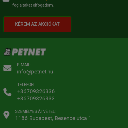
foglaltakat elfogadom.
KÉREM AZ AKCIÓKAT
E-MAIL:
info@petnet.hu
TELEFON:
+36709326336
+36709326333
SZEMÉLYES ÁTVÉTEL:
1186 Budapest, Besence utca 1.