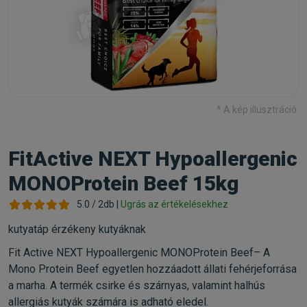
* A kép illusztráció.
FitActive NEXT Hypoallergenic
MONOProtein Beef 15kg
5.0 / 2db |
Ugrás az értékelésekhez
kutyatáp érzékeny kutyáknak
Fit Active NEXT Hypoallergenic MONOProtein Beef– A
Mono Protein Beef egyetlen hozzáadott állati fehérjeforrása
a marha. A termék csirke és szárnyas, valamint halhús
allergiás kutyák számára is adható eledel.