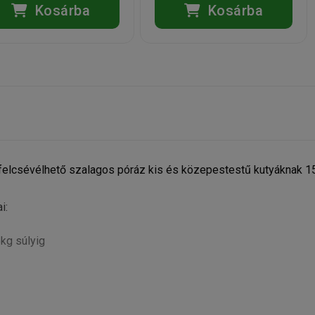
Kosárba
Kosárba
 felcsévélhető szalagos póráz kis és közepestestű kutyáknak 1
i:
kg súlyig