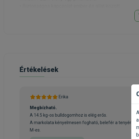
• Biztonságos kapcsolat ember és állat között
• Több mozgásszabadság a kutyának
• Egyszerű kezelhetőség a gazdinak
• Szabadalmazott fékrendszer a minden helyzetben hat
• Megbízható visszahúzó rendszer, amely megakadály
• Változatos megjelenés – klasszikus, divatos vagy el
• Nagy terhelhetőség a törésálló anyagoknak köszönh
• Hosszú élettartamú minőségi termék »Made in German
• Pontosság a legkisebb részletekig, elégedett vásárló
Értékelések
Kapható színek: Fekete,
Piros
, Kék, Pink
Erika
Megbízható.
A
A 14.5 kg-os bulldogomhoz is elég erős.
a
A markolata kényelmesen fogható, belefér a tenyér rés
m
M-es.
b