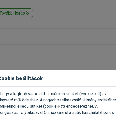
További leírás
ásos irányításért
ozza a póráz belógását
egáns
etően
y«, szakemberek által ajánlva
k mindenütt a világon
Cookie beállítások
Már próbáltad a termék
2023.04.21.
Oszd meg tapasztalatod a tö
gazdival!
hogy a legtöbb weboldal, a miénk is sütiket (cookie-kat) az
lapvető működéshez. A nagyobb felhasználói élmény érdekébe
z is, az én kézméretem
Értékelés írása
arketing jellegű sütiket (cookie-kat) engedélyezhet. A
öngészés folytatásával Ön hozzájárul a sütik használatához és