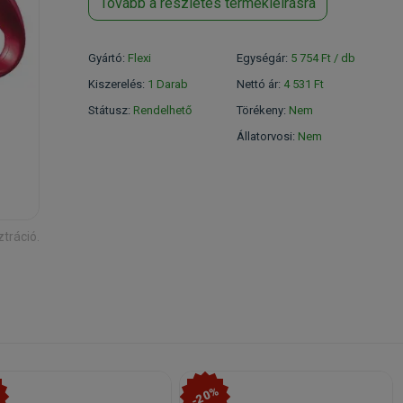
Tovább a részletes termékleírásra
Gyártó:
Flexi
Egységár:
5 754 Ft / db
Kiszerelés:
1 Darab
Nettó ár:
4 531 Ft
Státusz:
Rendelhető
Törékeny:
Nem
Állatorvosi:
Nem
ztráció.
-20%