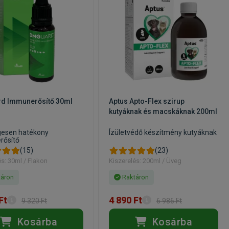
d Immunerősítő 30ml
Aptus Apto-Flex szirup
kutyáknak és macskáknak 200ml
gesen hatékony
Ízületvédő készítmény kutyáknak
rősítő
(15)
(23)
és: 30ml / Flakon
Kiszerelés: 200ml / Üveg
áron
Raktáron
Ft
4 890 Ft
9 320 Ft
6 986 Ft
Kosárba
Kosárba