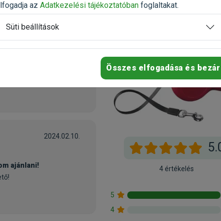
lfogadja az
Adatkezelési tájékoztatóban
foglaltakat.
Süti beállítások
2023.12.25.
Összes elfogadása és bezár
2024.02.10.
5.
m ajánlani!
4 értékelés
tő!
5
4