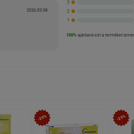
3
2026.03.08.
2
1
100%
ajánlaná ezt a terméket isme
-20%
-25%