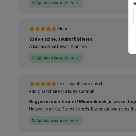
e
Ajánlaná ismerősének
Móni
Szép a szine, sétára tökéletes.
A kis tacsiknál bevált. Ajánlom.
Ajánlaná ismerősének
Ez a legjobb póráz amit
eddig használtam a kutyusomnál!
Nagyon szuper termék! Mindenkinek jó szívvel fogo
Nagyon jó póráz. Tartós és erős. Biztonságosan rögzíthe
Ajánlaná ismerősének