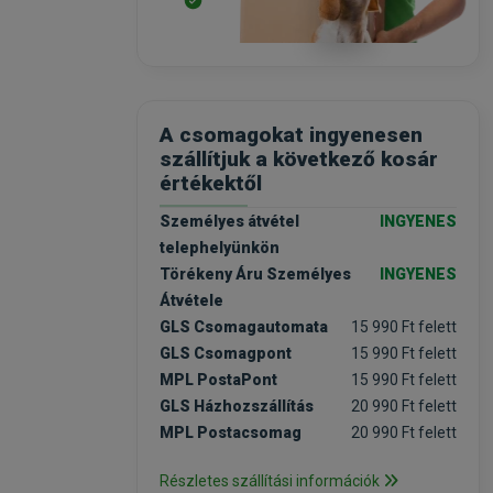
A csomagokat ingyenesen
szállítjuk a következő kosár
értékektől
Személyes átvétel
INGYENES
telephelyünkön
Törékeny Áru Személyes
INGYENES
Átvétele
GLS Csomagautomata
15 990 Ft felett
GLS Csomagpont
15 990 Ft felett
MPL PostaPont
15 990 Ft felett
GLS Házhozszállítás
20 990 Ft felett
MPL Postacsomag
20 990 Ft felett
Részletes szállítási információk