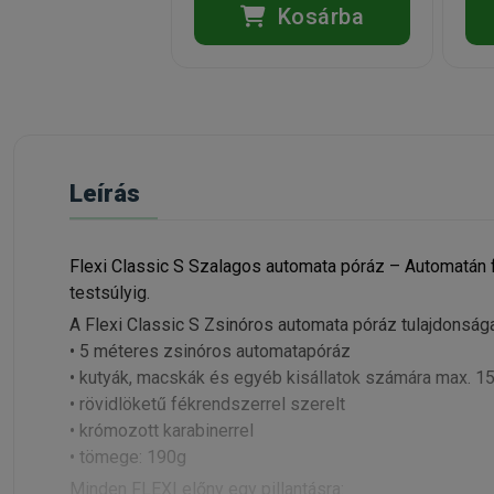
Kosárba
Leírás
Flexi Classic S Szalagos automata póráz – Automatán
testsúlyig.
A Flexi Classic S Zsinóros automata póráz tulajdonsága
• 5 méteres zsinóros automatapóráz
• kutyák, macskák és egyéb kisállatok számára max. 15
• rövidlöketű fékrendszerrel szerelt
• krómozott karabinerrel
• tömege: 190g
Minden FLEXI előny egy pillantásra: