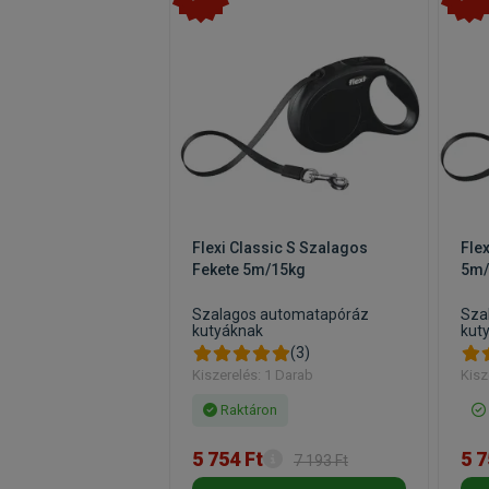
Flexi Classic S Szalagos
Fle
Fekete 5m/15kg
5m/
Szalagos automatapóráz
Sza
kutyáknak
kut
(3)
Kiszerelés: 1 Darab
Kisz
Raktáron
5 754 Ft
5 7
7 193 Ft