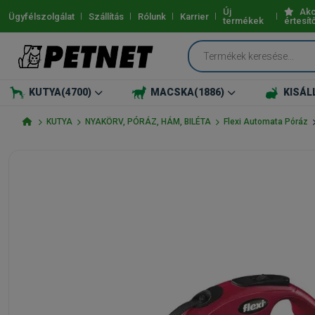
Új
Akc
Ügyfélszolgálat
Szállítás
Rólunk
Karrier
termékek
értesít
KUTYA
(4700)
MACSKA
(1886)
KISÁL
KUTYA
NYAKÖRV, PÓRÁZ, HÁM, BILÉTA
Flexi Automata Póráz