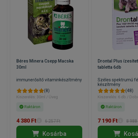
Béres Minera Csepp Macska
Drontal Plus ízesíte
30ml
tabletta 6db
immunerősítő vitaminkészítmény
Széles spektrumú fé
készítmény
(8)
(48)
Kiszerelés: 30ml / Üveg
Kiszerelés: 6 db / Do
Raktáron
Raktáron
4 380 Ft
7 190 Ft
6 257 Ft
8 988 
Kosárba
Kosá