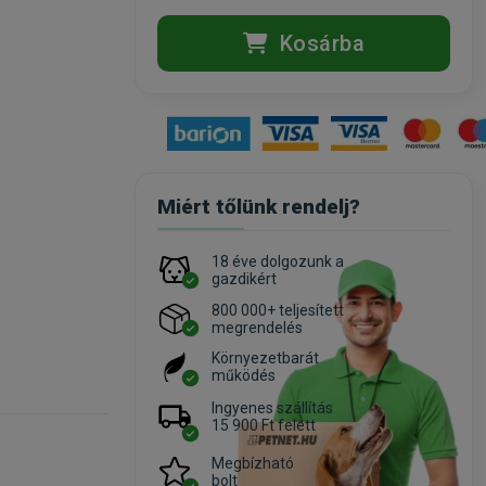
Kosárba
Miért tőlünk rendelj?
18 éve dolgozunk a
gazdikért
800 000+ teljesített
megrendelés
Környezetbarát
működés
Ingyenes szállítás
15 900 Ft felett
Megbízható
bolt