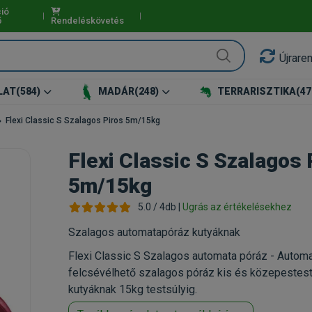
ió
ő
Rendeléskövetés
Újrare
LAT
(584)
MADÁR
(248)
TERRARISZTIKA
(47
Flexi Classic S Szalagos Piros 5m/15kg
Flexi Classic S Szalagos 
5m/15kg
5.0 / 4db |
Ugrás az értékelésekhez
Szalagos automatapóráz kutyáknak
Flexi Classic S Szalagos automata póráz - Autom
felcsévélhető szalagos póráz kis és közepestes
kutyáknak 15kg testsúlyig.