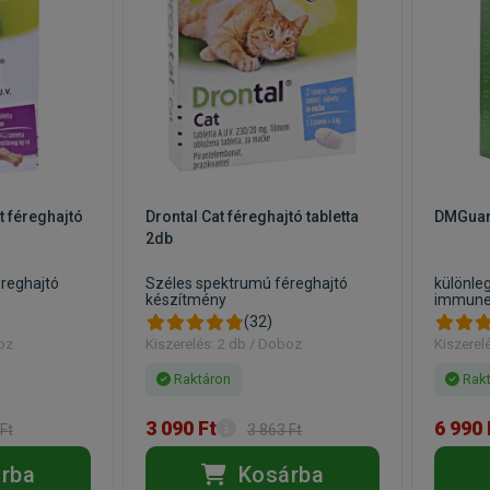
tt féreghajtó
Drontal Cat féreghajtó tabletta
DMGuar
2db
reghajtó
Széles spektrumú féreghajtó
különle
készítmény
immune
(32)
boz
Kiszerelés: 2 db / Doboz
Kiszerel
Raktáron
Rakt
3 090 Ft
6 990 
Ft
3 863 Ft
rba
Kosárba