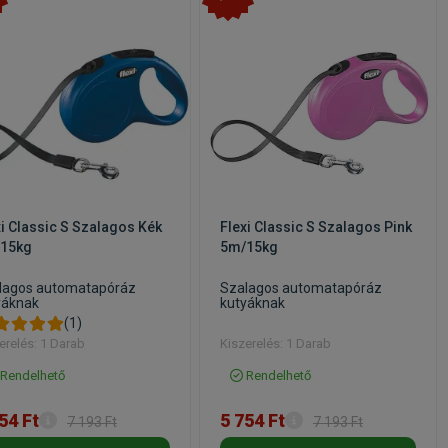
xi Classic S Szalagos Kék
Flexi Classic S Szalagos Pink
15kg
5m/15kg
lagos automatapóráz
Szalagos automatapóráz
yáknak
kutyáknak
(1)
erelés: 1 Darab
Kiszerelés: 1 Darab
Rendelhető
Rendelhető
54 Ft
5 754 Ft
7 193 Ft
7 193 Ft