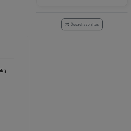
Összehasonlítás
5kg