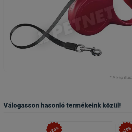
* A kép illus
Válogasson hasonló termékeink közül!
-20%
-20%