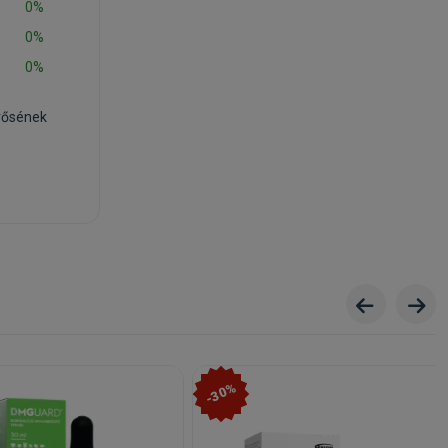
0%
0%
0%
rősének
-30%