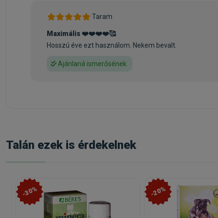
Taram
Maximális ❤️❤️❤️❤️🥰
Hosszú éve ezt használom. Nekem bevalt.
Ajánlaná ismerősének
Talán ezek is érdekelnek
-30%
-20%