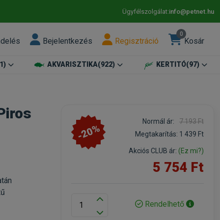
Ügyfélszolgálat:
info@petnet.hu
0
ndelés
Bejelentkezés
Regisztráció
Kosár
1)
AKVARISZTIKA
(922)
KERTITÓ
(97)
Piros
Normál ár:
7 193 Ft
-20%
Megtakarítás:
1 439 Ft
Akciós CLUB ár:
(Ez mi?)
5 754 Ft
atán
tű
Rendelhető