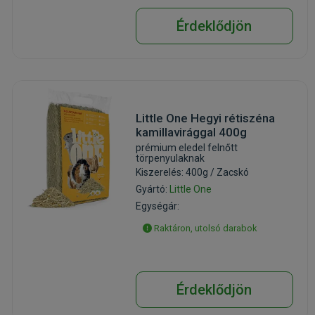
Érdeklődjön
Little One Hegyi rétiszéna
kamillavirággal 400g
prémium eledel felnőtt
törpenyulaknak
Kiszerelés: 400g / Zacskó
Gyártó:
Little One
Egységár:
Raktáron, utolsó darabok
Érdeklődjön