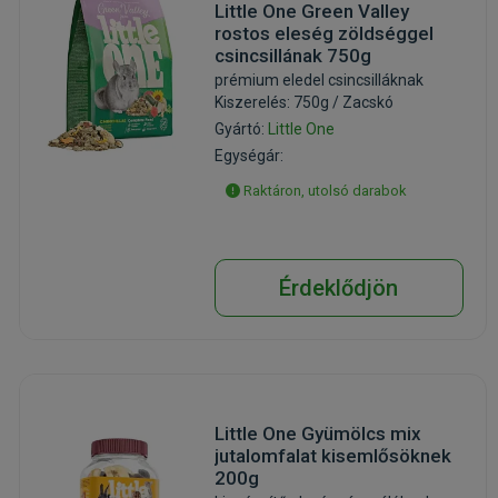
Little One Green Valley
rostos eleség zöldséggel
csincsillának 750g
prémium eledel csincsilláknak
Kiszerelés: 750g / Zacskó
Gyártó:
Little One
Egységár:
Raktáron, utolsó darabok
Érdeklődjön
Little One Gyümölcs mix
jutalomfalat kisemlősöknek
200g