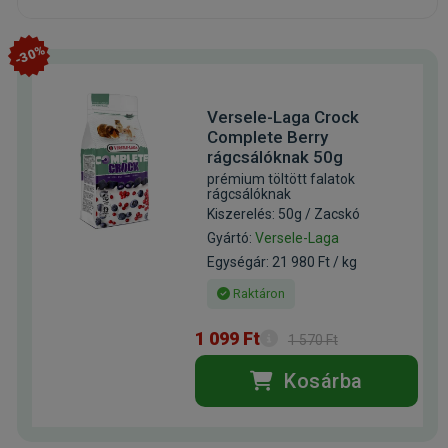
-30%
Versele-Laga Crock
Complete Berry
rágcsálóknak 50g
prémium töltött falatok
rágcsálóknak
Kiszerelés: 50g / Zacskó
Gyártó:
Versele-Laga
Egységár: 21 980 Ft / kg
Raktáron
1 099 Ft
1 570 Ft
Kosárba