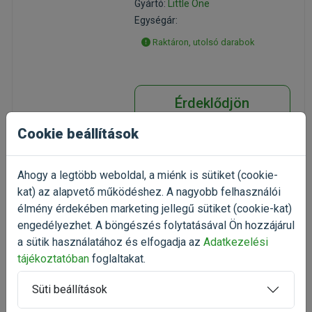
Gyártó:
Little One
Egységár:
Raktáron, utolsó darabok
Érdeklődjön
Cookie beállítások
Ahogy a legtöbb weboldal, a miénk is sütiket (cookie-
kat) az alapvető működéshez. A nagyobb felhasználói
Little One Szárított
sárgarépa jutalomfalat
élmény érdekében marketing jellegű sütiket (cookie-kat)
kisemlősöknek 200g
engedélyezhet. A böngészés folytatásával Ön hozzájárul
kiegészítő eleség rágcsálóknak
a sütik használatához és elfogadja az
Adatkezelési
(1)
tájékoztatóban
foglaltakat.
Kiszerelés: 200g / Doboz
Gyártó:
Little One
Süti beállítások
Egységár: