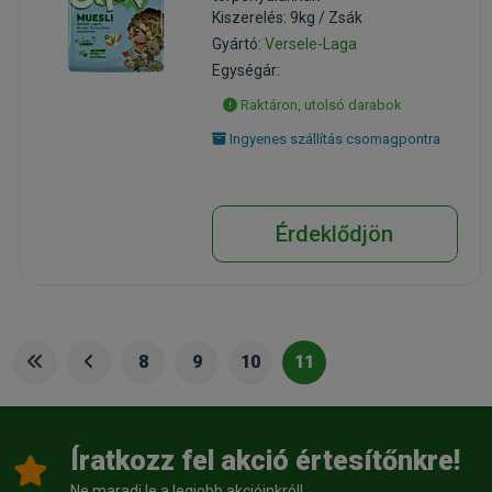
Kiszerelés: 9kg / Zsák
Gyártó:
Versele-Laga
Egységár:
Raktáron, utolsó darabok
Ingyenes szállítás csomagpontra
Érdeklődjön
8
9
10
11
Íratkozz fel akció értesítőnkre!
Ne maradj le a legjobb akcióinkról!