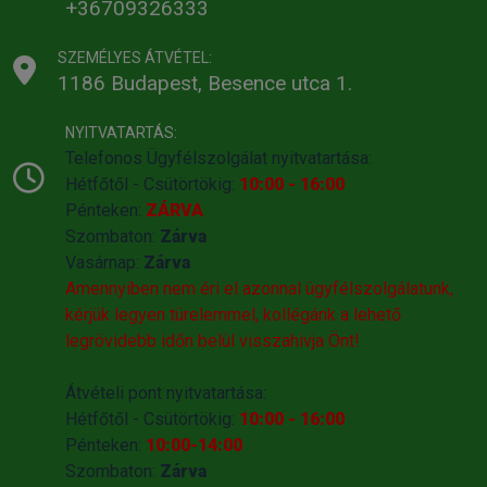
+36709326333
SZEMÉLYES ÁTVÉTEL:
1186 Budapest, Besence utca 1.
NYITVATARTÁS:
Telefonos Ügyfélszolgálat nyitvatartása:
Hétfőtől - Csütörtökig:
10:00 - 16:00
Pénteken:
ZÁRVA
Szombaton:
Zárva
Vasárnap:
Zárva
Amennyiben nem éri el azonnal ügyfélszolgálatunk,
kérjük legyen türelemmel, kollégánk a lehető
legrövidebb időn belül visszahivja Önt!
Átvételi pont nyitvatartása:
Hétfőtől - Csütörtökig:
10:00 - 16:00
Pénteken:
10:00-14:00
Szombaton:
Zárva