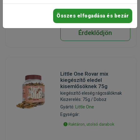
Raktáron, utolsó darabok
Összes elfogadása és bezár
Érdeklődjön
Little One Rovar mix
kiegészítő eledel
kisemlősöknek 75g
kiegészítő eleség rágcsálóknak
Kiszerelés: 75g / Doboz
Gyártó:
Little One
Egységár:
Raktáron, utolsó darabok