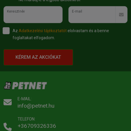
Keresztnév
E-mail
Az
Adatkezelési tájékoztatót
elolvastam és a benne
foglaltakat elfogadom.
KÉREM AZ AKCIÓKAT
E-MAIL:
info@petnet.hu
TELEFON:
+36709326336